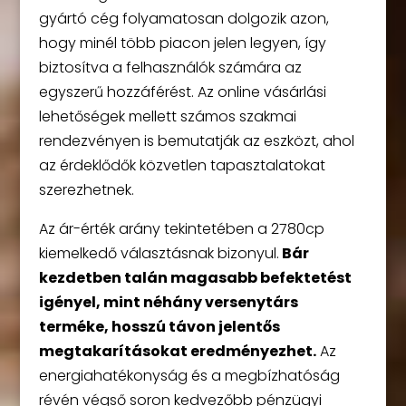
gyártó cég folyamatosan dolgozik azon,
hogy minél több piacon jelen legyen, így
biztosítva a felhasználók számára az
egyszerű hozzáférést. Az online vásárlási
lehetőségek mellett számos szakmai
rendezvényen is bemutatják az eszközt, ahol
az érdeklődők közvetlen tapasztalatokat
szerezhetnek.
Az ár-érték arány tekintetében a 2780cp
kiemelkedő választásnak bizonyul.
Bár
kezdetben talán magasabb befektetést
igényel, mint néhány versenytárs
terméke, hosszú távon jelentős
megtakarításokat eredményezhet.
Az
energiahatékonyság és a megbízhatóság
révén végső soron kedvezőbb pénzügyi