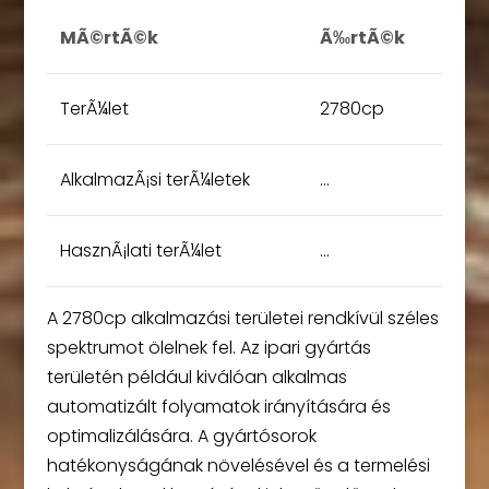
MÃ©rtÃ©k
Ã‰rtÃ©k
TerÃ¼let
2780cp
AlkalmazÃ¡si terÃ¼letek
…
HasznÃ¡lati terÃ¼let
…
A 2780cp alkalmazási területei rendkívül széles
spektrumot ölelnek fel. Az ipari gyártás
területén például kiválóan alkalmas
automatizált folyamatok irányítására és
optimalizálására. A gyártósorok
hatékonyságának növelésével és a termelési