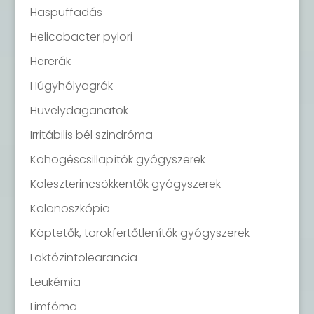
Haspuffadás
Helicobacter pylori
Hererák
Húgyhólyagrák
Hüvelydaganatok
Irritábilis bél szindróma
Köhögéscsillapítók gyógyszerek
Koleszterincsökkentők gyógyszerek
Kolonoszkópia
Köptetők, torokfertőtlenítők gyógyszerek
Laktózintolearancia
Leukémia
Limfóma