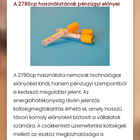
A 2780cp használatának pénzügyi előnyei
A 2780cp használata nemcsak technológiai
előnyöket kínál, hanem pénzügyi szempontból
is kedvező megoldást jelent. Az
energiahatékonyság révén jelentős
költségmegtakarítás érhető el, amely hosszú
távon komoly előnyöket biztosít a vállalatok
számára. A csökkentett üzemeltetési költségek
mellett az eszköz megbízhatósága is