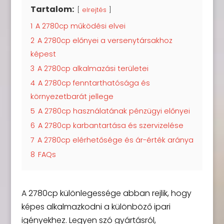
Tartalom:
elrejtés
1
A 2780cp működési elvei
2
A 2780cp előnyei a versenytársakhoz
képest
3
A 2780cp alkalmazási területei
4
A 2780cp fenntarthatósága és
környezetbarát jellege
5
A 2780cp használatának pénzügyi előnyei
6
A 2780cp karbantartása és szervizelése
7
A 2780cp elérhetősége és ár-érték aránya
8
FAQs
A 2780cp különlegessége abban rejlik, hogy
képes alkalmazkodni a különböző ipari
igényekhez. Legyen szó gyártásról,