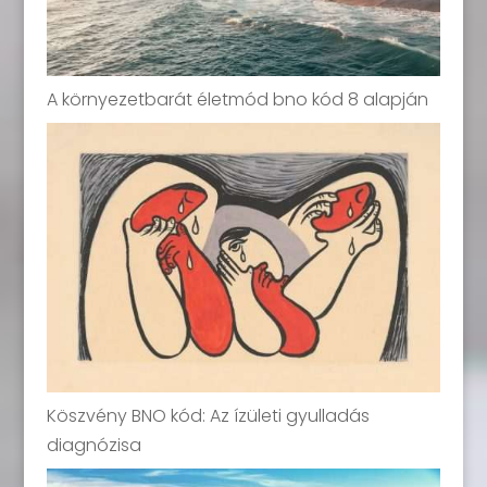
A környezetbarát életmód bno kód 8 alapján
Köszvény BNO kód: Az ízületi gyulladás
diagnózisa