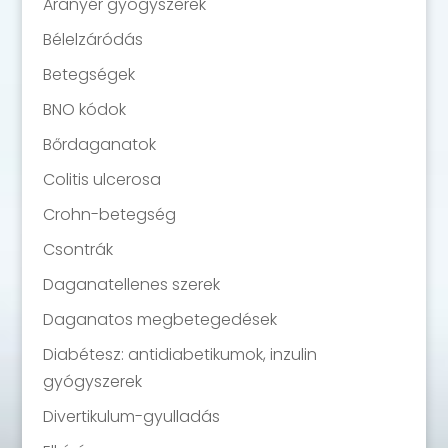
Aranyér gyógyszerek
Bélelzáródás
Betegségek
BNO kódok
Bőrdaganatok
Colitis ulcerosa
Crohn-betegség
Csontrák
Daganatellenes szerek
Daganatos megbetegedések
Diabétesz: antidiabetikumok, inzulin
gyógyszerek
Divertikulum-gyulladás