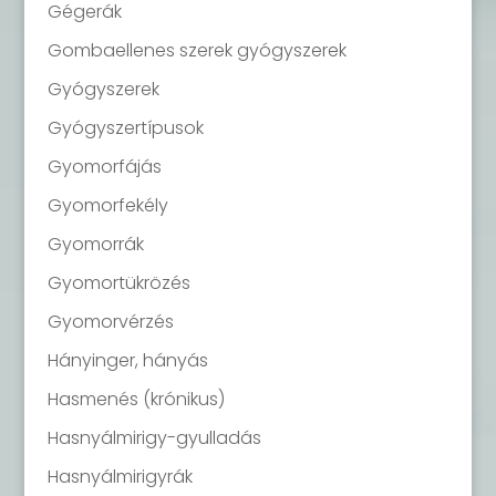
Gégerák
Gombaellenes szerek gyógyszerek
Gyógyszerek
Gyógyszertípusok
Gyomorfájás
Gyomorfekély
Gyomorrák
Gyomortükrözés
Gyomorvérzés
Hányinger, hányás
Hasmenés (krónikus)
Hasnyálmirigy-gyulladás
Hasnyálmirigyrák