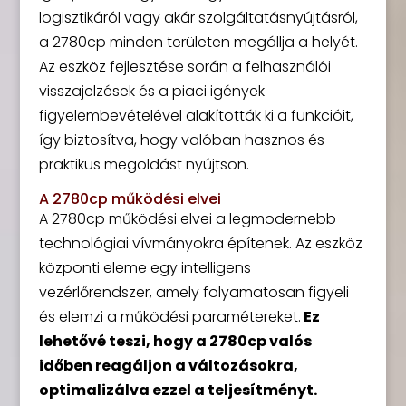
logisztikáról vagy akár szolgáltatásnyújtásról,
a 2780cp minden területen megállja a helyét.
Az eszköz fejlesztése során a felhasználói
visszajelzések és a piaci igények
figyelembevételével alakították ki a funkcióit,
így biztosítva, hogy valóban hasznos és
praktikus megoldást nyújtson.
A 2780cp működési elvei
A 2780cp működési elvei a legmodernebb
technológiai vívmányokra építenek. Az eszköz
központi eleme egy intelligens
vezérlőrendszer, amely folyamatosan figyeli
és elemzi a működési paramétereket.
Ez
lehetővé teszi, hogy a 2780cp valós
időben reagáljon a változásokra,
optimalizálva ezzel a teljesítményt.