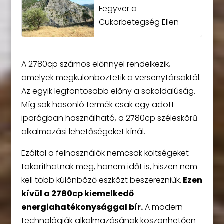
Fegyver a
Cukorbetegség Ellen
A 2780cp számos előnnyel rendelkezik,
amelyek megkülönböztetik a versenytársaktól.
Az egyik legfontosabb előny a sokoldalúság.
Míg sok hasonló termék csak egy adott
iparágban használható, a 2780cp széleskörű
alkalmazási lehetőségeket kínál.
Ezáltal a felhasználók nemcsak költségeket
takaríthatnak meg, hanem időt is, hiszen nem
kell több különböző eszközt beszerezniük.
Ezen
kívül a 2780cp kiemelkedő
energiahatékonysággal bír.
A modern
technológiák alkalmazásának köszönhetően