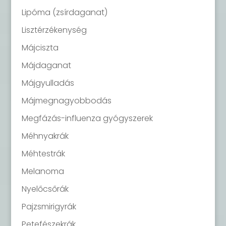
Lipóma (zsírdaganat)
Lisztérzékenység
Májciszta
Májdaganat
Májgyulladás
Májmegnagyobbodás
Megfázás-influenza gyógyszerek
Méhnyakrák
Méhtestrák
Melanoma
Nyelőcsőrák
Pajzsmirigyrák
Petefészekrák