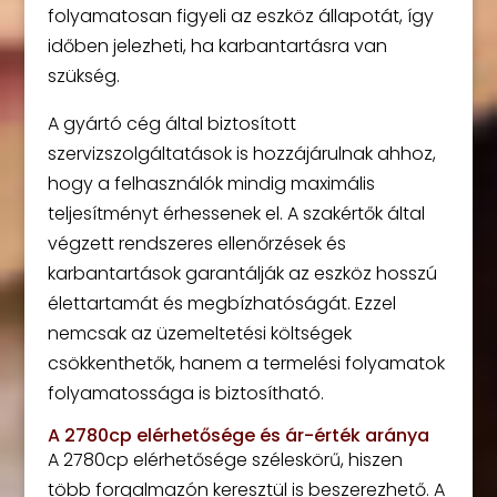
folyamatosan figyeli az eszköz állapotát, így
időben jelezheti, ha karbantartásra van
szükség.
A gyártó cég által biztosított
szervizszolgáltatások is hozzájárulnak ahhoz,
hogy a felhasználók mindig maximális
teljesítményt érhessenek el. A szakértők által
végzett rendszeres ellenőrzések és
karbantartások garantálják az eszköz hosszú
élettartamát és megbízhatóságát. Ezzel
nemcsak az üzemeltetési költségek
csökkenthetők, hanem a termelési folyamatok
folyamatossága is biztosítható.
A 2780cp elérhetősége és ár-érték aránya
A 2780cp elérhetősége széleskörű, hiszen
több forgalmazón keresztül is beszerezhető. A