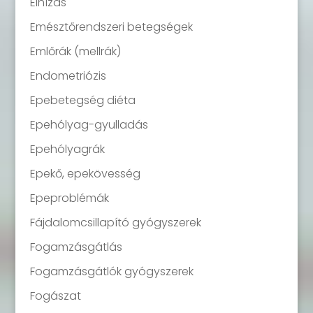
Elhízás
Emésztőrendszeri betegségek
Emlőrák (mellrák)
Endometriózis
Epebetegség diéta
Epehólyag-gyulladás
Epehólyagrák
Epekő, epekövesség
Epeproblémák
Fájdalomcsillapító gyógyszerek
Fogamzásgátlás
Fogamzásgátlók gyógyszerek
Fogászat