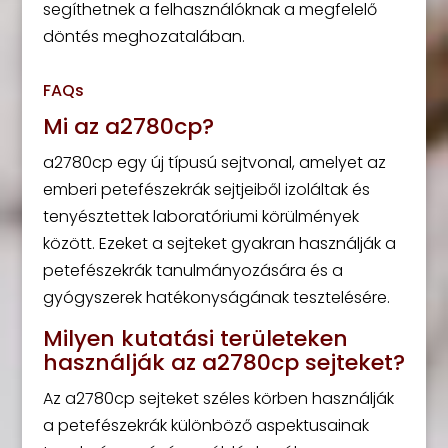
segíthetnek a felhasználóknak a megfelelő
döntés meghozatalában.
FAQs
Mi az a2780cp?
a2780cp egy új típusú sejtvonal, amelyet az
emberi petefészekrák sejtjeiből izoláltak és
tenyésztettek laboratóriumi körülmények
között. Ezeket a sejteket gyakran használják a
petefészekrák tanulmányozására és a
gyógyszerek hatékonyságának tesztelésére.
Milyen kutatási területeken
használják az a2780cp sejteket?
Az a2780cp sejteket széles körben használják
a petefészekrák különböző aspektusainak