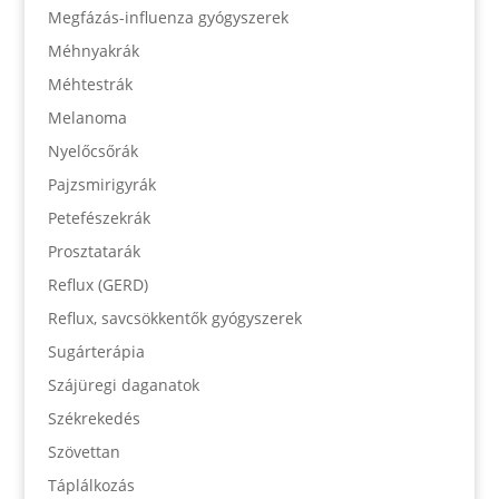
Megfázás-influenza gyógyszerek
Méhnyakrák
Méhtestrák
Melanoma
Nyelőcsőrák
Pajzsmirigyrák
Petefészekrák
Prosztatarák
Reflux (GERD)
Reflux, savcsökkentők gyógyszerek
Sugárterápia
Szájüregi daganatok
Székrekedés
Szövettan
Táplálkozás