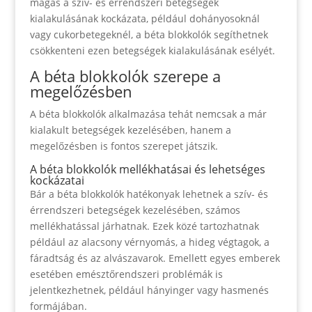
magas a szív- és érrendszeri betegségek
kialakulásának kockázata, például dohányosoknál
vagy cukorbetegeknél, a béta blokkolók segíthetnek
csökkenteni ezen betegségek kialakulásának esélyét.
A béta blokkolók szerepe a
megelőzésben
A béta blokkolók alkalmazása tehát nemcsak a már
kialakult betegségek kezelésében, hanem a
megelőzésben is fontos szerepet játszik.
A béta blokkolók mellékhatásai és lehetséges
kockázatai
Bár a béta blokkolók hatékonyak lehetnek a szív- és
érrendszeri betegségek kezelésében, számos
mellékhatással járhatnak. Ezek közé tartozhatnak
például az alacsony vérnyomás, a hideg végtagok, a
fáradtság és az alvászavarok. Emellett egyes emberek
esetében emésztőrendszeri problémák is
jelentkezhetnek, például hányinger vagy hasmenés
formájában.