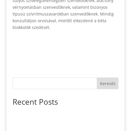
súlyos szívelégtelenségben szenvedőknek, alacsony
vérnyomásban szenvedőknek, valamint bizonyos
típusú szívritmuszavarokban szenvedőknek. Mindig
konzultáljon orvosával, mielőtt elkezdené a béta
blokkolók szedését.
Keresés
Recent Posts