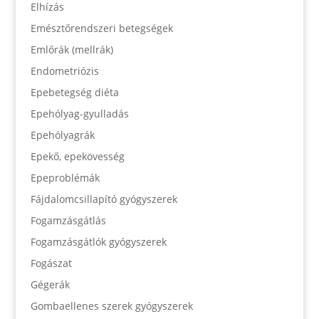
Elhízás
Emésztőrendszeri betegségek
Emlőrák (mellrák)
Endometriózis
Epebetegség diéta
Epehólyag-gyulladás
Epehólyagrák
Epekő, epekövesség
Epeproblémák
Fájdalomcsillapító gyógyszerek
Fogamzásgátlás
Fogamzásgátlók gyógyszerek
Fogászat
Gégerák
Gombaellenes szerek gyógyszerek