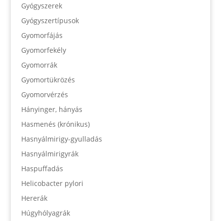
Gyógyszerek
Gyógyszertípusok
Gyomorfájás
Gyomorfekély
Gyomorrák
Gyomortükrözés
Gyomorvérzés
Hányinger, hányás
Hasmenés (krónikus)
Hasnyálmirigy-gyulladás
Hasnyálmirigyrák
Haspuffadás
Helicobacter pylori
Hererák
Húgyhólyagrák