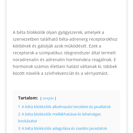
A béta blokkolók olyan gyógyszerek, amelyek a
szervezetben található béta-adrenerg receptorokhoz
kötődnek és gátolják azok működését. Ezek a
receptorok a szimpatikus idegrendszer által termelt
noradrenalin és adrenalin hormonokra reagálnak. E
hormonok számos élettani hatást váltanak ki, többek
között növelik a szívfrekvenciát és a vérnyomást.
Tartalom:
elrejtés
1
A béta blokkolók alkalmazási területei és javallatok
2
A béta blokkolók mellékhatásai és lehetséges
kockázatai
3
A béta blokkolók adagolása és szedési javaslatok