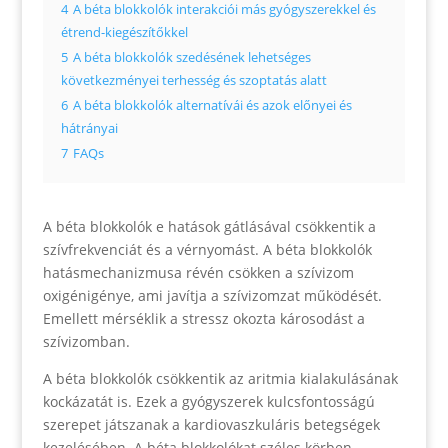
4
A béta blokkolók interakciói más gyógyszerekkel és
étrend-kiegészítőkkel
5
A béta blokkolók szedésének lehetséges
következményei terhesség és szoptatás alatt
6
A béta blokkolók alternatívái és azok előnyei és
hátrányai
7
FAQs
A béta blokkolók e hatások gátlásával csökkentik a
szívfrekvenciát és a vérnyomást. A béta blokkolók
hatásmechanizmusa révén csökken a szívizom
oxigénigénye, ami javítja a szívizomzat működését.
Emellett mérséklik a stressz okozta károsodást a
szívizomban.
A béta blokkolók csökkentik az aritmia kialakulásának
kockázatát is. Ezek a gyógyszerek kulcsfontosságú
szerepet játszanak a kardiovaszkuláris betegségek
kezelésében. A béta blokkolókat széles körben