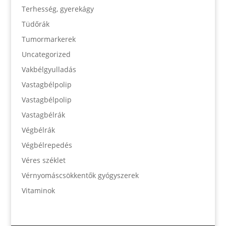
Terhesség, gyerekágy
Tüdőrák
Tumormarkerek
Uncategorized
Vakbélgyulladás
Vastagbélpolip
Vastagbélpolip
Vastagbélrák
Végbélrák
Végbélrepedés
Véres széklet
Vérnyomáscsökkentők gyógyszerek
Vitaminok