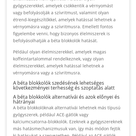
gyógyszerekkel, amelyek csökkentik a vérnyomást
vagy befolyásolják a szívritmust, valamint olyan
étrend-kiegészítőkkel, amelyek hatással lehetnek a
vérnyomásra vagy a szívritmusra. Emellett fontos
figyelembe venni, hogy bizonyos élelmiszerek is
befolyásolhatják a béta blokkolók hatását.
Például olyan élelmiszerekkel, amelyek magas
koffeintartalommal rendelkeznek, vagy olyan
élelmiszerekkel, amelyek hatással lehetnek a
vérnyomásra vagy a szívritmusra.
A béta blokkolók szedésének lehetséges
következményei terhesség és szoptatás alatt
A béta blokkolók alternatívái és azok előnyei és
hátrányai
A béta blokkolóknak alternatívái lehetnek más típusú
gyógyszerek, például ACE-gátlók vagy
kalciumcsatorna-blokkolók. Ezeknek a gyógyszereknek
más hatásmechanizmusuk van, így más módon fejtik
ki hatásukat a szervezetben. Például az ACE-gátlók