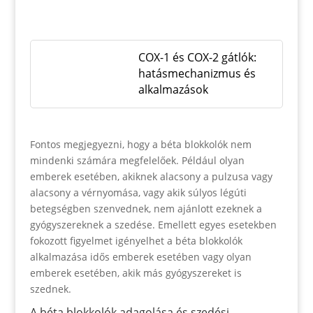
COX-1 és COX-2 gátlók:
hatásmechanizmus és
alkalmazások
Fontos megjegyezni, hogy a béta blokkolók nem
mindenki számára megfelelőek. Például olyan
emberek esetében, akiknek alacsony a pulzusa vagy
alacsony a vérnyomása, vagy akik súlyos légúti
betegségben szenvednek, nem ajánlott ezeknek a
gyógyszereknek a szedése. Emellett egyes esetekben
fokozott figyelmet igényelhet a béta blokkolók
alkalmazása idős emberek esetében vagy olyan
emberek esetében, akik más gyógyszereket is
szednek.
A béta blokkolók adagolása és szedési