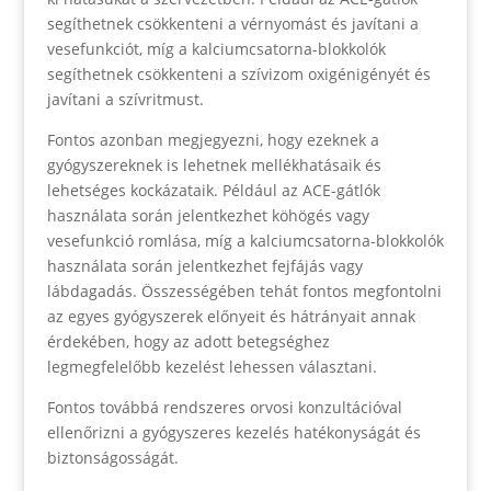
segíthetnek csökkenteni a vérnyomást és javítani a
vesefunkciót, míg a kalciumcsatorna-blokkolók
segíthetnek csökkenteni a szívizom oxigénigényét és
javítani a szívritmust.
Fontos azonban megjegyezni, hogy ezeknek a
gyógyszereknek is lehetnek mellékhatásaik és
lehetséges kockázataik. Például az ACE-gátlók
használata során jelentkezhet köhögés vagy
vesefunkció romlása, míg a kalciumcsatorna-blokkolók
használata során jelentkezhet fejfájás vagy
lábdagadás. Összességében tehát fontos megfontolni
az egyes gyógyszerek előnyeit és hátrányait annak
érdekében, hogy az adott betegséghez
legmegfelelőbb kezelést lehessen választani.
Fontos továbbá rendszeres orvosi konzultációval
ellenőrizni a gyógyszeres kezelés hatékonyságát és
biztonságosságát.