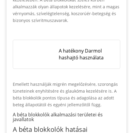
alkalmazzák olyan állapotok kezelésére, mint a magas
vérnyomás, szívelégtelenség, koszorúér-betegség és
bizonyos szívritmuszavarok.
A hatékony Darmol
hashajtó használata
Emellett használják migrén megelőzésére, szorongás
tüneteinek enyhítésére és glaukóma kezelésére is. A
béta blokkolók pontos típusa és adagolása az adott
beteg állapotától és egyéni jellemzőitől függ.
A béta blokkolók alkalmazási területei és
javallatok
A béta blokkolók hatásai