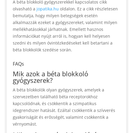
A béta blokkoló gyógyszerekkel kapcsolatos cikk
olvasható a
jopatika.hu
oldalon. Ez a cikk részletesen
bemutatja, hogy milyen betegségek esetén
alkalmazzák ezeket a gyógyszereket, valamint milyen
mellékhatásokkal járhatnak. Emellett hasznos
információkat nyújt arról is, hogyan kell helyesen
szedni és milyen óvintézkedéseket kell betartani a
béta blokkolók szedése során.
FAQs
Mik azok a béta blokkoló
gyógyszerek?
A béta blokkolók olyan gyógyszerek, amelyek a
szervezetben található béta receptorokhoz
kapcsolódnak, és csökkentik a szimpatikus
idegrendszer hatását. Ezáltal csökkentik a szívverés
gyakoriságát és erősségét, valamint csökkentik a
vérnyomást.