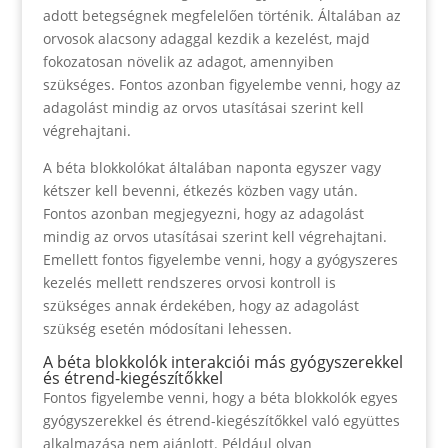
adott betegségnek megfelelően történik. Általában az
orvosok alacsony adaggal kezdik a kezelést, majd
fokozatosan növelik az adagot, amennyiben
szükséges. Fontos azonban figyelembe venni, hogy az
adagolást mindig az orvos utasításai szerint kell
végrehajtani.
A béta blokkolókat általában naponta egyszer vagy
kétszer kell bevenni, étkezés közben vagy után.
Fontos azonban megjegyezni, hogy az adagolást
mindig az orvos utasításai szerint kell végrehajtani.
Emellett fontos figyelembe venni, hogy a gyógyszeres
kezelés mellett rendszeres orvosi kontroll is
szükséges annak érdekében, hogy az adagolást
szükség esetén módosítani lehessen.
A béta blokkolók interakciói más gyógyszerekkel
és étrend-kiegészítőkkel
Fontos figyelembe venni, hogy a béta blokkolók egyes
gyógyszerekkel és étrend-kiegészítőkkel való együttes
alkalmazása nem ajánlott. Például olyan