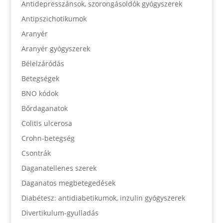
Antidepresszánsok, szorongásoldók gyógyszerek
Antipszichotikumok
Aranyér
Aranyér gyógyszerek
Bélelzáródás
Betegségek
BNO kódok
Bőrdaganatok
Colitis ulcerosa
Crohn-betegség
Csontrák
Daganatellenes szerek
Daganatos megbetegedések
Diabétesz: antidiabetikumok, inzulin gyógyszerek
Divertikulum-gyulladás