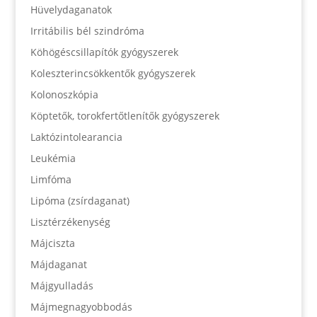
Hüvelydaganatok
Irritábilis bél szindróma
Köhögéscsillapítók gyógyszerek
Koleszterincsökkentők gyógyszerek
Kolonoszkópia
Köptetők, torokfertőtlenítők gyógyszerek
Laktózintolearancia
Leukémia
Limfóma
Lipóma (zsírdaganat)
Lisztérzékenység
Májciszta
Májdaganat
Májgyulladás
Májmegnagyobbodás