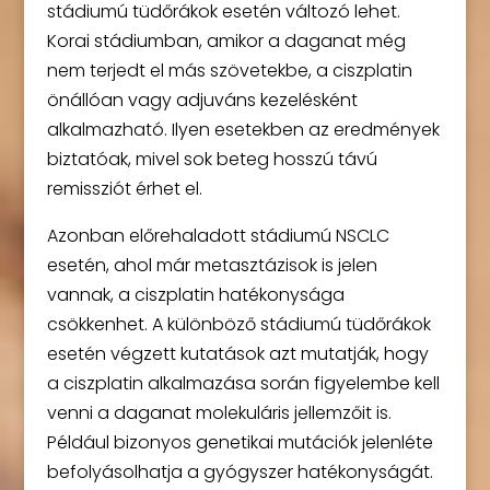
stádiumú tüdőrákok esetén változó lehet.
Korai stádiumban, amikor a daganat még
nem terjedt el más szövetekbe, a ciszplatin
önállóan vagy adjuváns kezelésként
alkalmazható. Ilyen esetekben az eredmények
biztatóak, mivel sok beteg hosszú távú
remissziót érhet el.
Azonban előrehaladott stádiumú NSCLC
esetén, ahol már metasztázisok is jelen
vannak, a ciszplatin hatékonysága
csökkenhet. A különböző stádiumú tüdőrákok
esetén végzett kutatások azt mutatják, hogy
a ciszplatin alkalmazása során figyelembe kell
venni a daganat molekuláris jellemzőit is.
Például bizonyos genetikai mutációk jelenléte
befolyásolhatja a gyógyszer hatékonyságát.