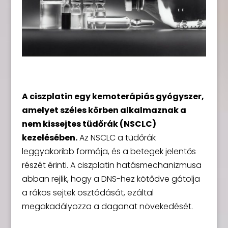
A ciszplatin egy kemoterápiás gyógyszer,
amelyet széles körben alkalmaznak a
nem kissejtes tüdőrák (NSCLC)
kezelésében.
Az NSCLC a tüdőrák
leggyakoribb formája, és a betegek jelentős
részét érinti. A ciszplatin hatásmechanizmusa
abban rejlik, hogy a DNS-hez kötődve gátolja
a rákos sejtek osztódását, ezáltal
megakadályozza a daganat növekedését.