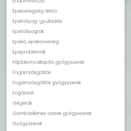
Endometriózis
Epebetegség diéta
Epehólyag-gyulladás
Epehólyagrák
Epekő, epekövesség
Epeproblémák
Fájdalomcsillapító gyógyszerek
Fogamzásgátlás
Fogamzásgátlók gyógyszerek
Fogászat
Gégerák
Gombaellenes szerek gyógyszerek
Gyógyszerek