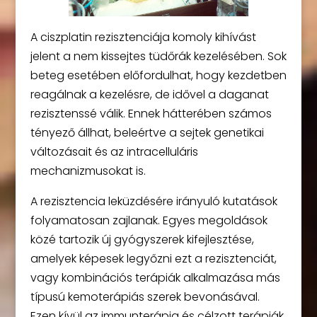
A ciszplatin rezisztenciája komoly kihívást
jelent a nem kissejtes tüdőrák kezelésében. Sok
beteg esetében előfordulhat, hogy kezdetben
reagálnak a kezelésre, de idővel a daganat
rezisztenssé válik. Ennek hátterében számos
tényező állhat, beleértve a sejtek genetikai
változásait és az intracelluláris
mechanizmusokat is.
A rezisztencia leküzdésére irányuló kutatások
folyamatosan zajlanak. Egyes megoldások
közé tartozik új gyógyszerek kifejlesztése,
amelyek képesek legyőzni ezt a rezisztenciát,
vagy kombinációs terápiák alkalmazása más
típusú kemoterápiás szerek bevonásával.
Ezen kívül az immunterápia és célzott terápiák