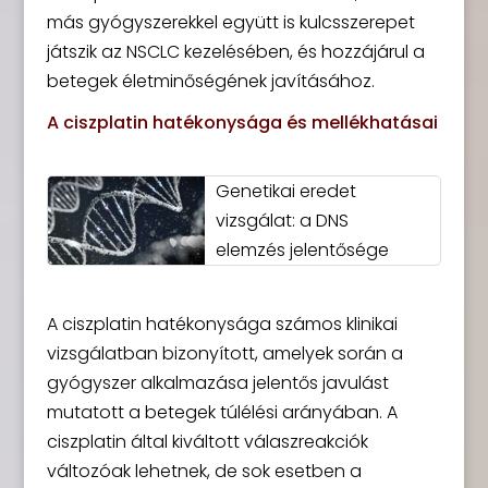
más gyógyszerekkel együtt is kulcsszerepet
játszik az NSCLC kezelésében, és hozzájárul a
betegek életminőségének javításához.
A ciszplatin hatékonysága és mellékhatásai
Genetikai eredet
vizsgálat: a DNS
elemzés jelentősége
A ciszplatin hatékonysága számos klinikai
vizsgálatban bizonyított, amelyek során a
gyógyszer alkalmazása jelentős javulást
mutatott a betegek túlélési arányában. A
ciszplatin által kiváltott válaszreakciók
változóak lehetnek, de sok esetben a