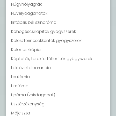
Húgyhólyagrák
Hüvelydaganatok
Irritábilis bél szindróma
Köhögéscsillapítók gyógyszerek
Koleszterincsökkentők gyógyszerek
Kolonoszkópia
Köptetők, torokfertőtlenítők gyógyszerek
Laktózintolearancia
Leukémia
Limfóma
Lipóma (zsírdaganat)
Lisztérzékenység
Májciszta