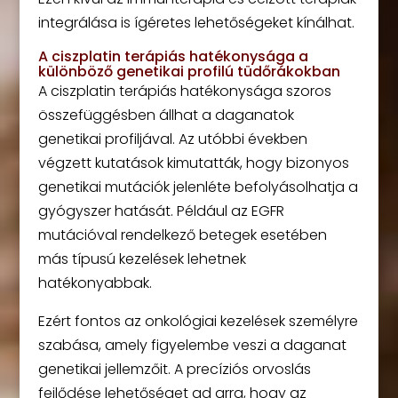
integrálása is ígéretes lehetőségeket kínálhat.
A ciszplatin terápiás hatékonysága a
különböző genetikai profilú tüdőrákokban
A ciszplatin terápiás hatékonysága szoros
összefüggésben állhat a daganatok
genetikai profiljával. Az utóbbi években
végzett kutatások kimutatták, hogy bizonyos
genetikai mutációk jelenléte befolyásolhatja a
gyógyszer hatását. Például az EGFR
mutációval rendelkező betegek esetében
más típusú kezelések lehetnek
hatékonyabbak.
Ezért fontos az onkológiai kezelések személyre
szabása, amely figyelembe veszi a daganat
genetikai jellemzőit. A precíziós orvoslás
fejlődése lehetőséget ad arra, hogy az