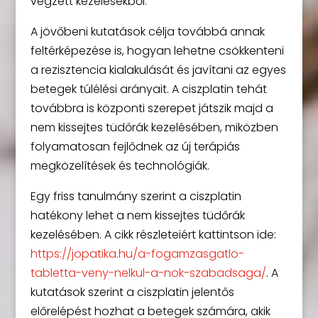
végzett kezelésekből.
A jövőbeni kutatások célja továbbá annak
feltérképezése is, hogyan lehetne csökkenteni
a rezisztencia kialakulását és javítani az egyes
betegek túlélési arányait. A ciszplatin tehát
továbbra is központi szerepet játszik majd a
nem kissejtes tüdőrák kezelésében, miközben
folyamatosan fejlődnek az új terápiás
megközelítések és technológiák.
Egy friss tanulmány szerint a ciszplatin
hatékony lehet a nem kissejtes tüdőrák
kezelésében. A cikk részleteiért kattintson ide:
https://jopatika.hu/a-fogamzasgatlo-
tabletta-veny-nelkul-a-nok-szabadsaga/
. A
kutatások szerint a ciszplatin jelentős
előrelépést hozhat a betegek számára, akik