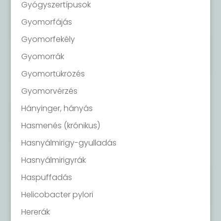
Gyógyszertípusok
Gyomorfájás
Gyomorfekély
Gyomorrák
Gyomortükrözés
Gyomorvérzés
Hányinger, hányás
Hasmenés (krónikus)
Hasnyálmirigy-gyulladás
Hasnyálmirigyrák
Haspuffadás
Helicobacter pylori
Hererák