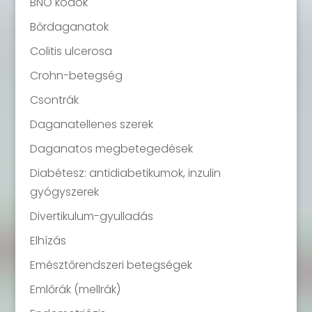
BNO kódok
Bőrdaganatok
Colitis ulcerosa
Crohn-betegség
Csontrák
Daganatellenes szerek
Daganatos megbetegedések
Diabétesz: antidiabetikumok, inzulin
gyógyszerek
Divertikulum-gyulladás
Elhízás
Emésztőrendszeri betegségek
Emlőrák (mellrák)