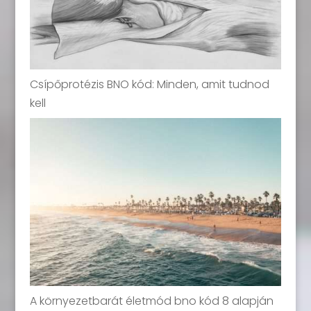
Csípőprotézis BNO kód: Minden, amit tudnod
kell
A környezetbarát életmód bno kód 8 alapján