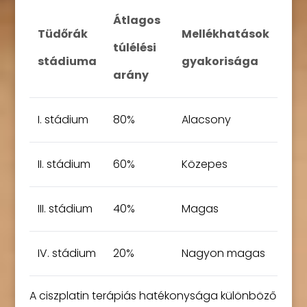
Átlagos
Tüdőrák
Mellékhatások
túlélési
stádiuma
gyakorisága
arány
I. stádium
80%
Alacsony
II. stádium
60%
Közepes
III. stádium
40%
Magas
IV. stádium
20%
Nagyon magas
A ciszplatin terápiás hatékonysága különböző