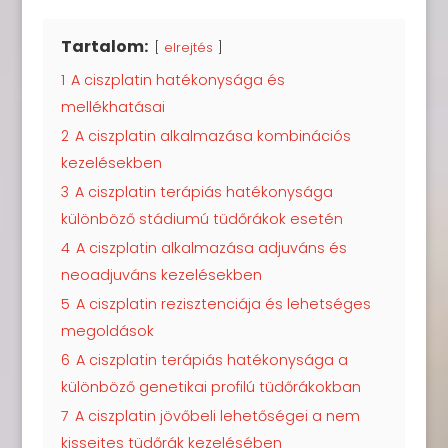
Tartalom:
elrejtés
1
A ciszplatin hatékonysága és
mellékhatásai
2
A ciszplatin alkalmazása kombinációs
kezelésekben
3
A ciszplatin terápiás hatékonysága
különböző stádiumú tüdőrákok esetén
4
A ciszplatin alkalmazása adjuváns és
neoadjuváns kezelésekben
5
A ciszplatin rezisztenciája és lehetséges
megoldások
6
A ciszplatin terápiás hatékonysága a
különböző genetikai profilú tüdőrákokban
7
A ciszplatin jövőbeli lehetőségei a nem
kissejtes tüdőrák kezelésében