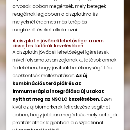
orvosok jobban megértsék, mely betegek
reagálnak legjobban a ciszplatinra és
melyeknél érdemes más terápiás
megközelítéseket alkalmazni.
A ciszplatin jövőbeli lehetőségei a nem
kissejtes tüdőrák kezelésében
A ciszplatin jövőbeli lehetőségei ígéretesek,
mivel folyamatosan zajlanak kutatások annak
érdekében, hogy javítsák hatékonyságát és
csökkentsék mellékhatásait.
Az új
kombinációs terápiák és az
immunterápia integrálása új utakat
nyithat meg az NSCLC kezelésében.
Ezen
kívül az új biomarkerek felfedezése segíthet
abban, hogy jobban megértsük, mely betegek
profitálhatnak legjobban a ciszplatinnal