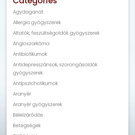
Categories
Agydaganat
Allergia gyógyszerek
Altatók, feszültségoldók gyógyszerek
Angioszarkóma
Antibiotikumok
Antidepresszánsok, szorongásoldók
gyógyszerek
Antipszichotikumok
Aranyér
Aranyér gyógyszerek
Bélelzáródás
Betegségek