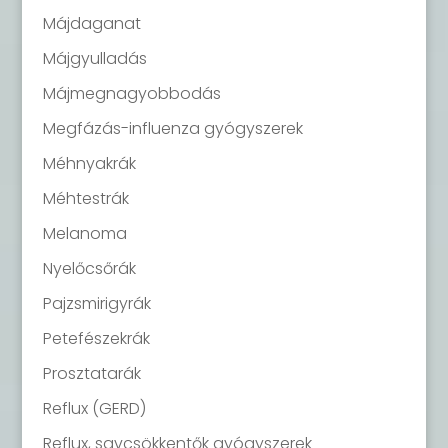
Májdaganat
Májgyulladás
Májmegnagyobbodás
Megfázás-influenza gyógyszerek
Méhnyakrák
Méhtestrák
Melanoma
Nyelőcsőrák
Pajzsmirigyrák
Petefészekrák
Prosztatarák
Reflux (GERD)
Reflux, savcsökkentők gyógyszerek