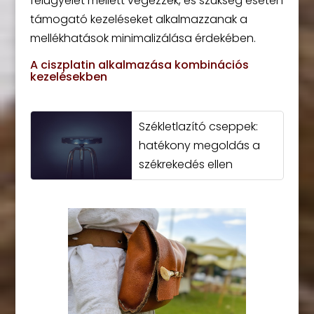
felügyelet mellett végezzék, és szükség esetén
támogató kezeléseket alkalmazzanak a
mellékhatások minimalizálása érdekében.
A ciszplatin alkalmazása kombinációs
kezelésekben
Székletlazító cseppek:
hatékony megoldás a
székrekedés ellen