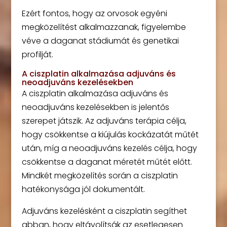
Ezért fontos, hogy az orvosok egyéni
megközelítést alkalmazzanak, figyelembe
véve a daganat stádiumát és genetikai
profilját.
A ciszplatin alkalmazása adjuváns és
neoadjuváns kezelésekben
A ciszplatin alkalmazása adjuváns és
neoadjuváns kezelésekben is jelentős
szerepet játszik. Az adjuváns terápia célja,
hogy csökkentse a kiújulás kockázatát műtét
után, míg a neoadjuváns kezelés célja, hogy
csökkentse a daganat méretét műtét előtt.
Mindkét megközelítés során a ciszplatin
hatékonysága jól dokumentált.
Adjuváns kezelésként a ciszplatin segíthet
abban, hogy eltávolítsák az esetlegesen