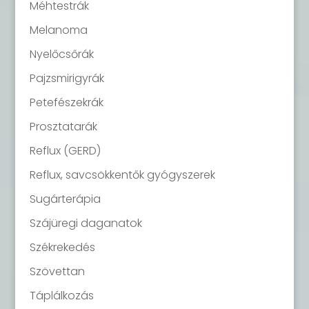
Méhtestrák
Melanoma
Nyelőcsőrák
Pajzsmirigyrák
Petefészekrák
Prosztatarák
Reflux (GERD)
Reflux, savcsökkentők gyógyszerek
Sugárterápia
Szájüregi daganatok
Székrekedés
Szövettan
Táplálkozás