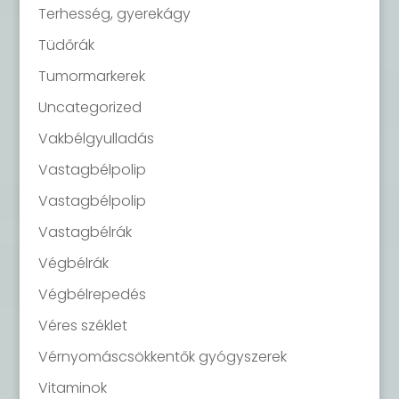
Terhesség, gyerekágy
Tüdőrák
Tumormarkerek
Uncategorized
Vakbélgyulladás
Vastagbélpolip
Vastagbélpolip
Vastagbélrák
Végbélrák
Végbélrepedés
Véres széklet
Vérnyomáscsökkentők gyógyszerek
Vitaminok