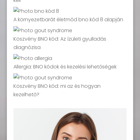
kell
A környezetbarát életmód bno kód 8 alapján
Köszvény BNO kód: Az ízületi gyulladás
diagnózisa
Allergia: BNO kódok és kezelési lehetőségek
Köszvény BNO kód: mi az és hogyan
kezelhető?