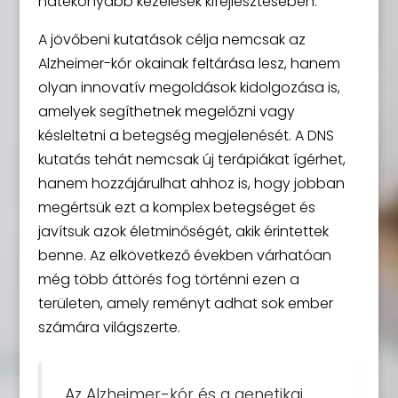
hatékonyabb kezelések kifejlesztésében.
A jövőbeni kutatások célja nemcsak az
Alzheimer-kór okainak feltárása lesz, hanem
olyan innovatív megoldások kidolgozása is,
amelyek segíthetnek megelőzni vagy
késleltetni a betegség megjelenését. A DNS
kutatás tehát nemcsak új terápiákat ígérhet,
hanem hozzájárulhat ahhoz is, hogy jobban
megértsük ezt a komplex betegséget és
javítsuk azok életminőségét, akik érintettek
benne. Az elkövetkező években várhatóan
még több áttörés fog történni ezen a
területen, amely reményt adhat sok ember
számára világszerte.
Az Alzheimer-kór és a genetikai