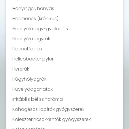
Hányinger, hányás
Hasmenés (krónikus)
Hasnyálmirigy-gyulladás
Hasnyálmirigyrák
Haspuffadás
Helicobacter pylori
Hererák
Húgyhólyagrák
Hüvelydaganatok
Irritábilis bél szindróma
Köhögéscsillapítók gyógyszerek
Koleszterincsökkentők gyógyszerek