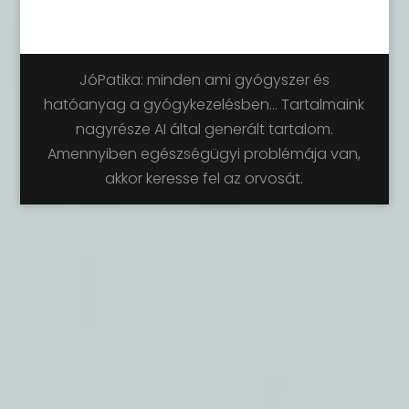
JóPatika: minden ami gyógyszer és
hatóanyag a gyógykezelésben... Tartalmaink
nagyrésze AI által generált tartalom.
Amennyiben egészségügyi problémája van,
akkor keresse fel az orvosát.