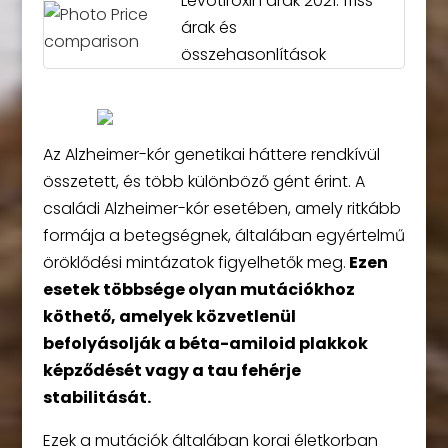
Levotiroxin árak 2021: friss
árak és
összehasonlítások
Az Alzheimer-kór genetikai háttere rendkívül
összetett, és több különböző gént érint. A
családi Alzheimer-kór esetében, amely ritkább
formája a betegségnek, általában egyértelmű
öröklődési mintázatok figyelhetők meg.
Ezen
esetek többsége olyan mutációkhoz
köthető, amelyek közvetlenül
befolyásolják a béta-amiloid plakkok
képződését vagy a tau fehérje
stabilitását.
Ezek a mutációk általában korai életkorban