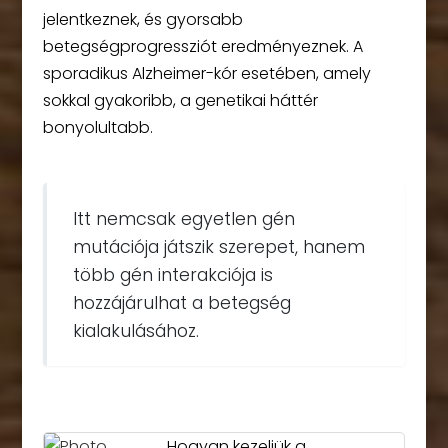
jelentkeznek, és gyorsabb
betegségprogressziót eredményeznek. A
sporadikus Alzheimer-kór esetében, amely
sokkal gyakoribb, a genetikai háttér
bonyolultabb.
Itt nemcsak egyetlen gén
mutációja játszik szerepet, hanem
több gén interakciója is
hozzájárulhat a betegség
kialakulásához.
Hogyan kezeljük a