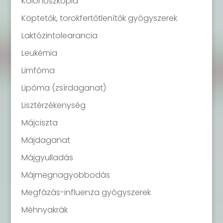
Kolonoszkópia
Köptetők, torokfertőtlenítők gyógyszerek
Laktózintolearancia
Leukémia
Limfóma
Lipóma (zsírdaganat)
Lisztérzékenység
Májciszta
Májdaganat
Májgyulladás
Májmegnagyobbodás
Megfázás-influenza gyógyszerek
Méhnyakrák