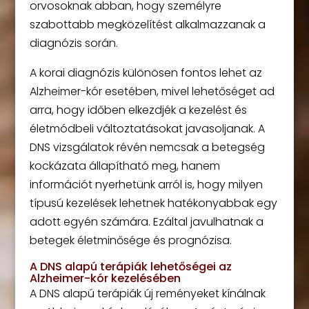
orvosoknak abban, hogy személyre
szabottabb megközelítést alkalmazzanak a
diagnózis során.
A korai diagnózis különösen fontos lehet az
Alzheimer-kór esetében, mivel lehetőséget ad
arra, hogy időben elkezdjék a kezelést és
életmódbeli változtatásokat javasoljanak. A
DNS vizsgálatok révén nemcsak a betegség
kockázata állapítható meg, hanem
információt nyerhetünk arról is, hogy milyen
típusú kezelések lehetnek hatékonyabbak egy
adott egyén számára. Ezáltal javulhatnak a
betegek életminősége és prognózisa.
A DNS alapú terápiák lehetőségei az
Alzheimer-kór kezelésében
A DNS alapú terápiák új reményeket kínálnak