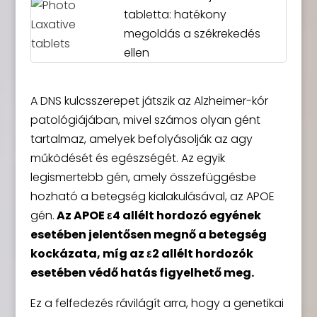
tabletta: hatékony
megoldás a székrekedés
ellen
A DNS kulcsszerepet játszik az Alzheimer-kór
patológiájában, mivel számos olyan gént
tartalmaz, amelyek befolyásolják az agy
működését és egészségét. Az egyik
legismertebb gén, amely összefüggésbe
hozható a betegség kialakulásával, az APOE
gén.
Az APOE ε4 allélt hordozó egyének
esetében jelentősen megnő a betegség
kockázata, míg az ε2 allélt hordozók
esetében védő hatás figyelhető meg.
Ez a felfedezés rávilágít arra, hogy a genetikai