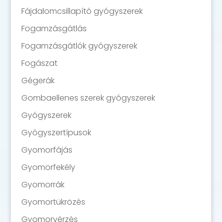
Fájdalomcsillapító gyógyszerek
Fogamzásgátlás
Fogamzásgátlók gyógyszerek
Fogászat
Gégerák
Gombaellenes szerek gyógyszerek
Gyógyszerek
Gyógyszertípusok
Gyomorfájás
Gyomorfekély
Gyomorrák
Gyomortükrözés
Gyomorvérzés