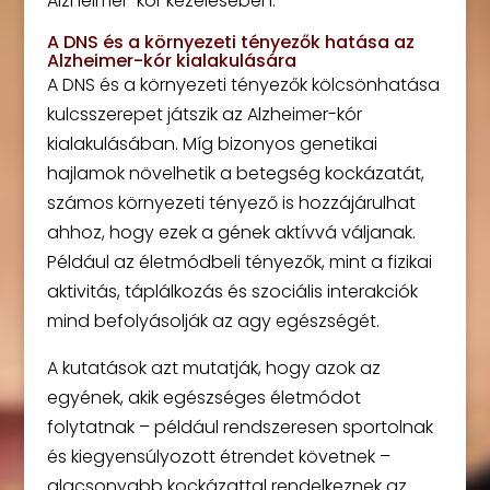
Alzheimer-kór kezelésében.
A DNS és a környezeti tényezők hatása az
Alzheimer-kór kialakulására
A DNS és a környezeti tényezők kölcsönhatása
kulcsszerepet játszik az Alzheimer-kór
kialakulásában. Míg bizonyos genetikai
hajlamok növelhetik a betegség kockázatát,
számos környezeti tényező is hozzájárulhat
ahhoz, hogy ezek a gének aktívvá váljanak.
Például az életmódbeli tényezők, mint a fizikai
aktivitás, táplálkozás és szociális interakciók
mind befolyásolják az agy egészségét.
A kutatások azt mutatják, hogy azok az
egyének, akik egészséges életmódot
folytatnak – például rendszeresen sportolnak
és kiegyensúlyozott étrendet követnek –
alacsonyabb kockázattal rendelkeznek az