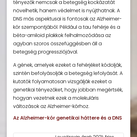
tényezők nemcsak a betegség kockázatát
növelhetik, hanem védelmet is nyújthatnak. A
DNS más aspektusai is fontosak az Alzheimer-
kór szempontjából. Például a tau fehérje és a
béta-amiloid plakkok felhalmozódása az
agyban szoros összefüggésben áll a
betegség progressziójával.
A gének, amelyek ezeket a fehérjéket kódolják,
szintén befolyásolják a betegség lefolyását. A
kutatók folyamatosan vizsgálják ezeket a
genetikai tényezőket, hogy jobban megértsék,
hogyan vezetnek ezek a molekuláris
változások az Alzheimer-kórhoz.
Az Alzheimer-kór genetikai háttere és a DNS