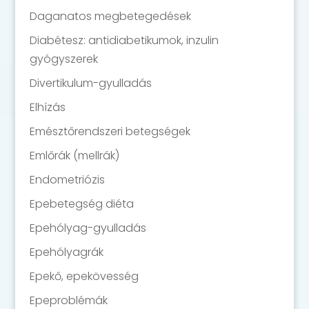
Daganatos megbetegedések
Diabétesz: antidiabetikumok, inzulin
gyógyszerek
Divertikulum-gyulladás
Elhízás
Emésztőrendszeri betegségek
Emlőrák (mellrák)
Endometriózis
Epebetegség diéta
Epehólyag-gyulladás
Epehólyagrák
Epekő, epekövesség
Epeproblémák