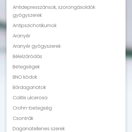
Antidepresszánsok, szorongásoldók
gyógyszerek
Antipszichotikumok
Aranyér
Aranyér gyógyszerek
Bélelzáródás
Betegségek
BNO kódok
Bőrdaganatok
Colitis ulcerosa
Crohn-betegség
Csontrák
Daganatellenes szerek