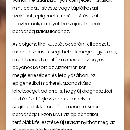
válnak. Például bizonyos környezeti hatások,
mint például stressz vagy táplálkozási
szokások, epigenetikai módosításokat
okozhatnak, amelyek hozzájárulhatnak a
betegség kialakulásához.
Az epigenetikai kutatások során felfedezett
mechanizmusok segíthetnek megmagyarázni,
miért tapasztalható különbség az egyes
egyének között az Alzheimer-kór
megjelenésében és lefolyásában. Az
epigenetikai markerek azonosítása
lehetőséget ad arra is, hogy új diagnosztikai
eszközöket fejlesszenek ki, amelyek
segíthetnek korai stádiumban felismerni a
betegséget. Ezen kívül az epigenetikai
terápiák kifejlesztése új utakat nyithat meg az