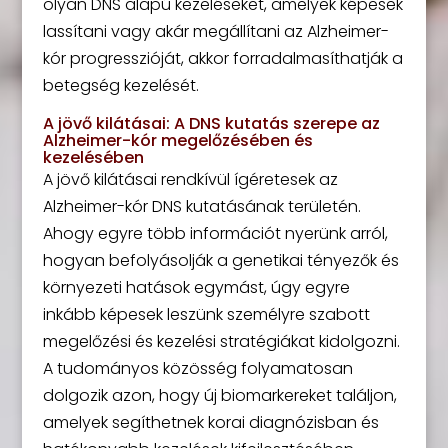
olyan DNS alapú kezeléseket, amelyek képesek
lassítani vagy akár megállítani az Alzheimer-
kór progresszióját, akkor forradalmasíthatják a
betegség kezelését.
A jövő kilátásai: A DNS kutatás szerepe az
Alzheimer-kór megelőzésében és
kezelésében
A jövő kilátásai rendkívül ígéretesek az
Alzheimer-kór DNS kutatásának területén.
Ahogy egyre több információt nyerünk arról,
hogyan befolyásolják a genetikai tényezők és
környezeti hatások egymást, úgy egyre
inkább képesek leszünk személyre szabott
megelőzési és kezelési stratégiákat kidolgozni.
A tudományos közösség folyamatosan
dolgozik azon, hogy új biomarkereket találjon,
amelyek segíthetnek korai diagnózisban és