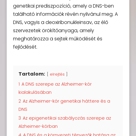
genetikai prediszpozíció, amely a DNS-ben
található információk révén nyilvánul meg. A
DNS, vagyis a deoxiribonukleinsav, az élő
szervezetek örökítőanyaga, amely
meghatározza a sejtek működését és
fejlődését.
Tartalom:
elrejtés
1
A DNS szerepe az Alzheimer-kór
kialakulásában
2
Az Alzheimer-kór genetikai háttere és a
DNS
3
Az epigenetikai szabályozás szerepe az
Alzheimer-kórban
4
A DNS és a környezeti tényezők hatása az