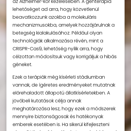
az Alzheimer-kór kezelésében. A génterápia
lehetőséget ad arra, hogy közvetlenül
beavatkozzunk azokba a molekuláris
mechanizmusokba, amelyek hozzájárulnak a
betegség kialakulásához. Például olyan
technológiák alkalmazása révén, mint a
CRISPR-Cas9, lehetőség nyílik arra, hogy
célzottan módosítsuk vagy korrigáljuk a hibás
géneket.
Ezek a terápiák még kísérleti stádiumban
vannak, de ígéretes eredményeket mutatnak
előrehaladott állapotú állatkísérletekben. A
jövőbeli kutatások célja annak
meghatározása lesz, hogy ezek a módszerek
mennyire biztonságosak és hatékonyak
emberek esetében is. Ha sikerül kifejleszteni