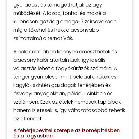
gyulladást és támogathatják az agy
működését. A lazac, tonhal és makréla
különösen gazdag omega-3 zsírsavakban,
míg a tőkehal és hekk alacsonyabb
zsírtartalmú alternatívák.
A halak általában könnyen emészthetők és
alacsony kalóriatartalmúak, így ideális
választás lehet a fogyókúrázók számára. A
tenger gyümölcsei, mint például a rákok és
kagylók szintén gazdagok fehérjében és
ásványi anyagokban, például cinkben és
szelénben. Ezek az ételek nemcsak táplálóak,
hanem ízletesek is, így változatosabbá tehetik
az étrendet.
A fehérjebevitel szerepe az izomépítésben
és a fogyásban