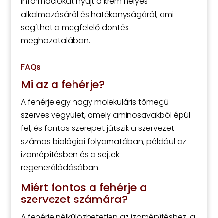
információkat nyújt a krém helyes
alkalmazásáról és hatékonyságáról, ami
segíthet a megfelelő döntés
meghozatalában.
FAQs
Mi az a fehérje?
A fehérje egy nagy molekuláris tömegű
szerves vegyület, amely aminosavakból épül
fel, és fontos szerepet játszik a szervezet
számos biológiai folyamatában, például az
izomépítésben és a sejtek
regenerálódásában.
Miért fontos a fehérje a
szervezet számára?
A fehérje nélkülözhetetlen az izomépítéshez, a