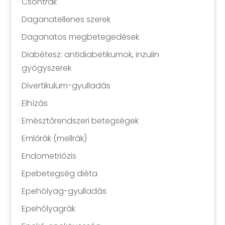
Csontrák
Daganatellenes szerek
Daganatos megbetegedések
Diabétesz: antidiabetikumok, inzulin
gyógyszerek
Divertikulum-gyulladás
Elhízás
Emésztőrendszeri betegségek
Emlőrák (mellrák)
Endometriózis
Epebetegség diéta
Epehólyag-gyulladás
Epehólyagrák