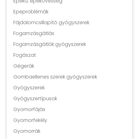
Epekő, epekövesség
Epeproblémák
Fájdalomcsillapító gyógyszerek
Fogamzásgátlás
Fogamzásgátlók gyógyszerek
Fogászat
Gégerák
Gombaellenes szerek gyógyszerek
Gyógyszerek
Gyógyszertípusok
Gyomorfájás
Gyomorfekély
Gyomorrák