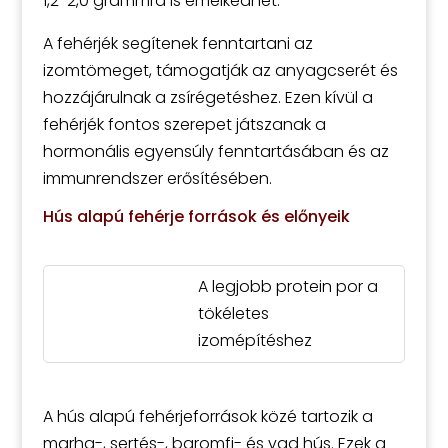
1,2-2,0 grammra is emelkedhet.
A fehérjék segítenek fenntartani az
izomtömeget, támogatják az anyagcserét és
hozzájárulnak a zsírégetéshez. Ezen kívül a
fehérjék fontos szerepet játszanak a
hormonális egyensúly fenntartásában és az
immunrendszer erősítésében.
Hús alapú fehérje források és előnyeik
A legjobb protein por a
tökéletes
izomépítéshez
A hús alapú fehérjeforrások közé tartozik a
marha-, sertés-, baromfi- és vad hús. Ezek a