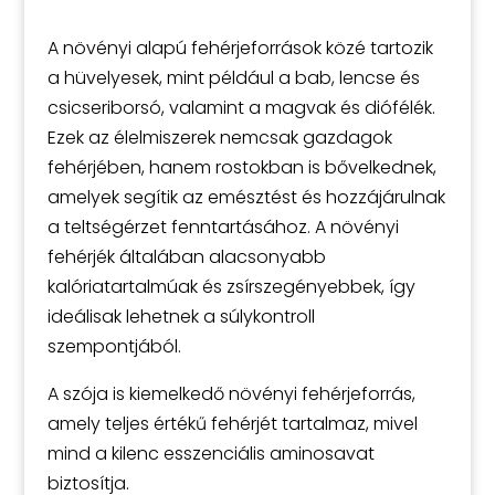
A növényi alapú fehérjeforrások közé tartozik
a hüvelyesek, mint például a bab, lencse és
csicseriborsó, valamint a magvak és diófélék.
Ezek az élelmiszerek nemcsak gazdagok
fehérjében, hanem rostokban is bővelkednek,
amelyek segítik az emésztést és hozzájárulnak
a teltségérzet fenntartásához. A növényi
fehérjék általában alacsonyabb
kalóriatartalmúak és zsírszegényebbek, így
ideálisak lehetnek a súlykontroll
szempontjából.
A szója is kiemelkedő növényi fehérjeforrás,
amely teljes értékű fehérjét tartalmaz, mivel
mind a kilenc esszenciális aminosavat
biztosítja.