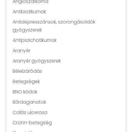
Angioszarkóma
Antibiotikumok
Antidepresszánsok, szorongásoldók
gyógyszerek
Antipszichotikumok
Aranyér
Aranyér gyógyszerek
Bélelzáródás
Betegségek
BNO kódok
Bőrdaganatok
Colitis ulcerosa
Crohn-betegség