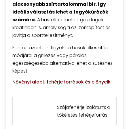
alacsonyabb zsírtartalommal bír, így
ideális választás lehet a fogyókúrázók
számára.
A húsfélék emellett gazdagok
kreatinban is, amely segíti az izomépítést és
javítja a sportteljesítményt.
Fontos azonban figyelni a húsok elkészítési
módjára; a grillezés vagy párolás
egészségesebb alternatíva lehet a sütéshez
képest.
Növényi alapú fehérje források és előnyeik
Szójafehérje izolátum: a
tökéletes fehérjeforrás