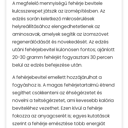
A megfelelő mennyiségű fehérje bevitele
kulcsszerepet játszik az izomépítésben. Az
edzés során keletkező mikrosérülések
helyreállításához elengedhetetlenek az
aminosavak, amelyek segítik az izomszövet
regenerálódását és növekedését. Az edzés
utáni fehérjebevitel különösen fontos; ajánlott
20-30 gramm fehérjét fogyasztani 30 percen
belül az edzés befejezése után.
A fehérjebevitel emellett hozzájárulhat a
fogyáshoz is. A magas fehérjetartalmú étrend
segíthet csökkenteni az éhségérzetet és
növelni a teltségérzetet, ami kevesebb kalória
beviteléhez vezethet. Ezen kívül a fehérje
fokozza az anyagcserét is; egyes kutatások
szerint a fehérje emésztése több energiát