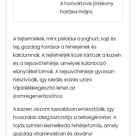
A homoktövis jótékony
hatása májra
A tejtermékek, mint például a joghurt, sajt és
tej, gazdag forrásai a fehérjének és
kalciumnak. A tejfehérjék közé tartozik a kazein
és a tejsavófehérje, amelyek különböző
előnyökkel bírnak. A tejsavófehérje gyorsan
felszívódik, így ideális edzés utáni
táplálékkiegészítő lehet az
izomregenerációhoz.
A kazein viszont lassabban emésztődik, így
hosszabb ideig biztosítja a teltségérzetet. A
tojás szintén kiemelkedő fehérjeforrás, amely
gazdag vitaminokban és ásványi