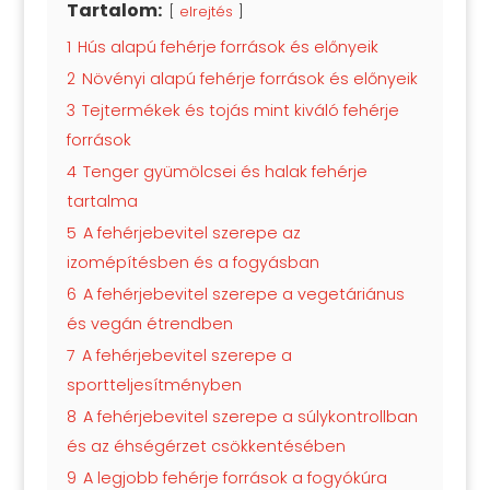
Tartalom:
elrejtés
1
Hús alapú fehérje források és előnyeik
2
Növényi alapú fehérje források és előnyeik
3
Tejtermékek és tojás mint kiváló fehérje
források
4
Tenger gyümölcsei és halak fehérje
tartalma
5
A fehérjebevitel szerepe az
izomépítésben és a fogyásban
6
A fehérjebevitel szerepe a vegetáriánus
és vegán étrendben
7
A fehérjebevitel szerepe a
sportteljesítményben
8
A fehérjebevitel szerepe a súlykontrollban
és az éhségérzet csökkentésében
9
A legjobb fehérje források a fogyókúra