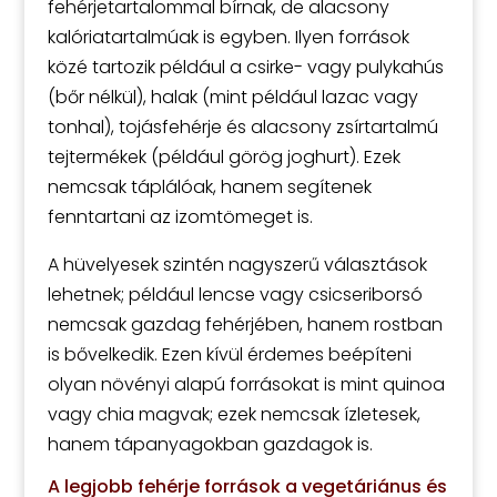
fehérjetartalommal bírnak, de alacsony
kalóriatartalmúak is egyben. Ilyen források
közé tartozik például a csirke- vagy pulykahús
(bőr nélkül), halak (mint például lazac vagy
tonhal), tojásfehérje és alacsony zsírtartalmú
tejtermékek (például görög joghurt). Ezek
nemcsak táplálóak, hanem segítenek
fenntartani az izomtömeget is.
A hüvelyesek szintén nagyszerű választások
lehetnek; például lencse vagy csicseriborsó
nemcsak gazdag fehérjében, hanem rostban
is bővelkedik. Ezen kívül érdemes beépíteni
olyan növényi alapú forrásokat is mint quinoa
vagy chia magvak; ezek nemcsak ízletesek,
hanem tápanyagokban gazdagok is.
A legjobb fehérje források a vegetáriánus és