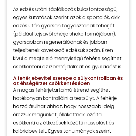
Az edzés utáni táplálkozás kulcsfontosságú;
egyes kutatások szerint azok a sportolók, akik
edzés után gyorsan fogyasztanak fehérjét
(például tejsavófehérje shake formájában),
gyorsabban regenerálódnak és jobban
teljesítenek következő edzésük során. Ezen
kívül a megfelelő mennyiségű fehérje segíthet
csökkenteni az izomfájdalmat és gyulladást is.
A fehérjebevitel szerepe a súlykontrollban és
az éhségérzet csökkentésében
A magas fehérjetartalmú étrend segíthet
hatékonyan kontrollálni a testsúlyt. A fehérje
hozzájárulhat ahhoz, hogy hosszabb ideig
érezzük magunkat jóllakottnak; ezáltal
csökkenti az étkezések közötti nassolást és
kalóriabevitelt. Egyes tanulmányok szerint