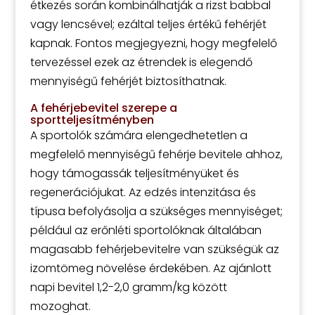
étkezés során kombinálhatják a rizst babbal
vagy lencsével; ezáltal teljes értékű fehérjét
kapnak. Fontos megjegyezni, hogy megfelelő
tervezéssel ezek az étrendek is elegendő
mennyiségű fehérjét biztosíthatnak.
A fehérjebevitel szerepe a
sportteljesítményben
A sportolók számára elengedhetetlen a
megfelelő mennyiségű fehérje bevitele ahhoz,
hogy támogassák teljesítményüket és
regenerációjukat. Az edzés intenzitása és
típusa befolyásolja a szükséges mennyiséget;
például az erőnléti sportolóknak általában
magasabb fehérjebevitelre van szükségük az
izomtömeg növelése érdekében. Az ajánlott
napi bevitel 1,2-2,0 gramm/kg között
mozoghat.