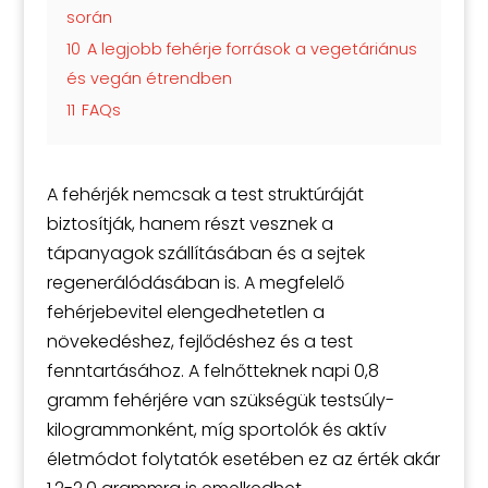
során
10
A legjobb fehérje források a vegetáriánus
és vegán étrendben
11
FAQs
A fehérjék nemcsak a test struktúráját
biztosítják, hanem részt vesznek a
tápanyagok szállításában és a sejtek
regenerálódásában is. A megfelelő
fehérjebevitel elengedhetetlen a
növekedéshez, fejlődéshez és a test
fenntartásához. A felnőtteknek napi 0,8
gramm fehérjére van szükségük testsúly-
kilogrammonként, míg sportolók és aktív
életmódot folytatók esetében ez az érték akár