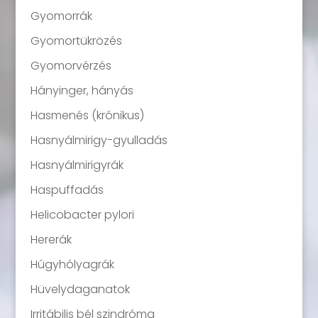
Gyomorrák
Gyomortükrözés
Gyomorvérzés
Hányinger, hányás
Hasmenés (krónikus)
Hasnyálmirigy-gyulladás
Hasnyálmirigyrák
Haspuffadás
Helicobacter pylori
Hererák
Húgyhólyagrák
Hüvelydaganatok
Irritábilis bél szindróma