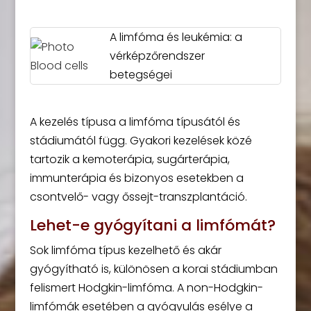
A limfóma és leukémia: a
vérképzőrendszer
betegségei
A kezelés típusa a limfóma típusától és
stádiumától függ. Gyakori kezelések közé
tartozik a kemoterápia, sugárterápia,
immunterápia és bizonyos esetekben a
csontvelő- vagy őssejt-transzplantáció.
Lehet-e gyógyítani a limfómát?
Sok limfóma típus kezelhető és akár
gyógyítható is, különösen a korai stádiumban
felismert Hodgkin-limfóma. A non-Hodgkin-
limfómák esetében a gyógyulás esélye a