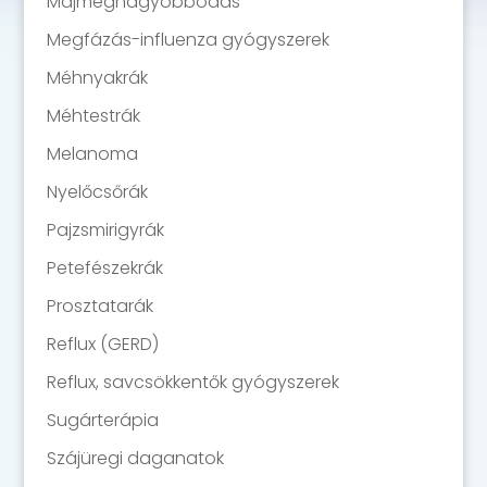
Májmegnagyobbodás
Megfázás-influenza gyógyszerek
Méhnyakrák
Méhtestrák
Melanoma
Nyelőcsőrák
Pajzsmirigyrák
Petefészekrák
Prosztatarák
Reflux (GERD)
Reflux, savcsökkentők gyógyszerek
Sugárterápia
Szájüregi daganatok