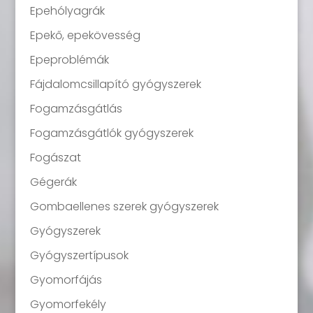
Epehólyagrák
Epekő, epekövesség
Epeproblémák
Fájdalomcsillapító gyógyszerek
Fogamzásgátlás
Fogamzásgátlók gyógyszerek
Fogászat
Gégerák
Gombaellenes szerek gyógyszerek
Gyógyszerek
Gyógyszertípusok
Gyomorfájás
Gyomorfekély