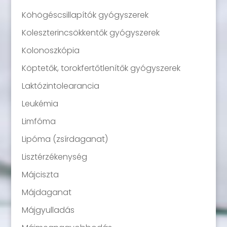
Köhögéscsillapítók gyógyszerek
Koleszterincsökkentők gyógyszerek
Kolonoszkópia
Köptetők, torokfertőtlenítők gyógyszerek
Laktózintolearancia
Leukémia
Limfóma
Lipóma (zsírdaganat)
Lisztérzékenység
Májciszta
Májdaganat
Májgyulladás