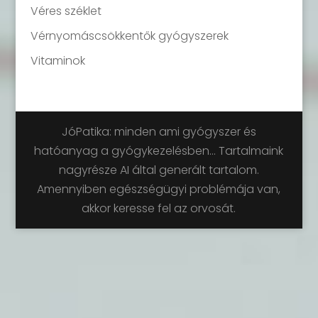
Véres széklet
Vérnyomáscsökkentők gyógyszerek
Vitaminok
JóPatika: minden ami gyógyszer és
hatóanyag a gyógykezelésben... Tartalmaink
nagyrésze AI által generált tartalom.
Amennyiben egészségügyi problémája van,
akkor keresse fel az orvosát.