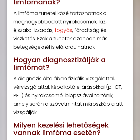
limfómának?
A limfóma tünetei közé tartozhatnak a
megnagyobbodott nyirokcsomók, láz,
éjszakai izzadás,
fogyás
, fáradtság és
viszketés. Ezek a tünetek azonban más
betegségeknél is előfordulhatnak.
Hogyan diagnosztizálják a
limfómát?
A diagnózis általában fizikális vizsgálattal,
vérvizsgálattal, képalkotó eljárásokkal (pl. CT,
PET) és nyirokcsomó-biopsziával történik,
amely során a szövetmintát mikroszkóp alatt
vizsgálják.
Milyen kezelési lehetőségek
vannak limfóma esetén?