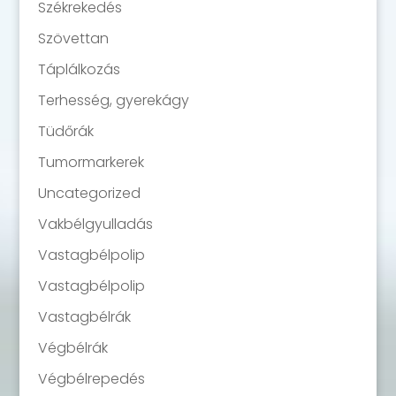
Székrekedés
Szövettan
Táplálkozás
Terhesség, gyerekágy
Tüdőrák
Tumormarkerek
Uncategorized
Vakbélgyulladás
Vastagbélpolip
Vastagbélpolip
Vastagbélrák
Végbélrák
Végbélrepedés