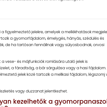
 a figyelmeztető jelekre, amelyek a mellékhatások megjel
tartozik a gyomorfájdalom, émelygés, hányás, szédülés és
ék, de ha tartósan fennállnak vagy súlyosbodnak, orvosi
a vese- és májfunkciók romlására utaló jelek is
izelet, a fáradtság, a bőr sárgulása vagy a hasi fájdalom.
elmeztető jelek közé tartozik a mellkasi fájdalom, légszomj
 viszketés vagy duzzanat jelentkezhet.
an kezelhetők a gyomorpanaszo