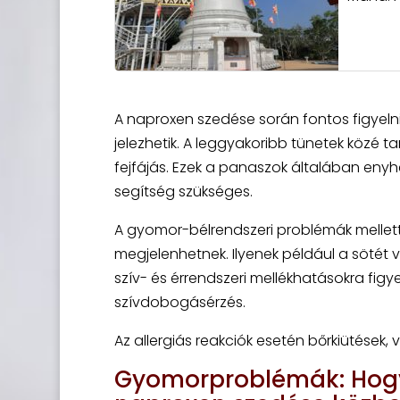
A naproxen szedése során fontos figyelni
jelezhetik. A leggyakoribb tünetek közé 
fejfájás. Ezek a panaszok általában enyh
segítség szükséges.
A gyomor-bélrendszeri problémák mellett 
megjelenhetnek. Ilyenek például a sötét v
szív- és érrendszeri mellékhatásokra figy
szívdobogásérzés.
Az allergiás reakciók esetén bőrkiütések,
Gyomorproblémák: Hogy