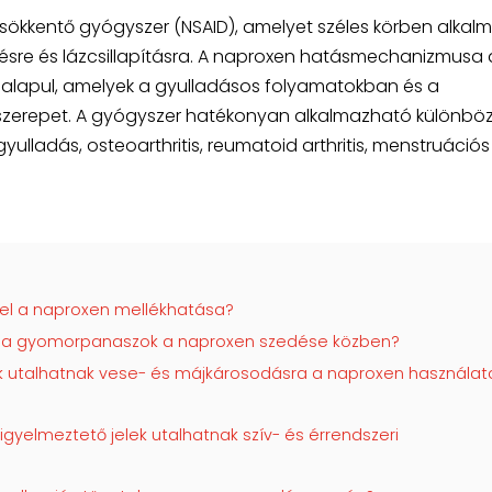
sökkentő gyógyszer (NSAID), amelyet széles körben alkal
tésre és lázcsillapításra. A naproxen hatásmechanizmusa 
 alapul, amelyek a gyulladásos folyamatokban és a
 szerepet. A gyógyszer hatékonyan alkalmazható különbö
gyulladás, osteoarthritis, reumatoid arthritis, menstruációs
fel a naproxen mellékhatása?
 a gyomorpanaszok a naproxen szedése közben?
k utalhatnak vese- és májkárosodásra a naproxen használat
figyelmeztető jelek utalhatnak szív- és érrendszeri