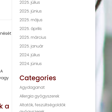
2025. július
2025. június
2025. május
2025. április
enését
2025. március
2025. január
2024. július
2024. június
 A
Categories
 vagy
Agydaganat
Allergia gyógyszerek
k a
Altatók, feszültségoldók
gyógyszerek