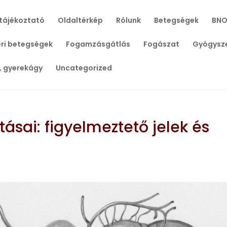
tájékoztató
Oldaltérkép
Rólunk
Betegségek
BNO
ri betegségek
Fogamzásgátlás
Fogászat
Gyógysz
, gyerekágy
Uncategorized
ásai: figyelmeztető jelek és