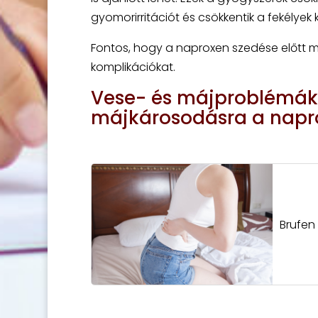
gyomorirritációt és csökkentik a fekélyek
Fontos, hogy a naproxen szedése előtt mi
komplikációkat.
Vese- és májproblémák:
májkárosodásra a napr
Brufen