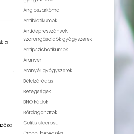
Angioszarkóma
Antibiotikumok
Antidepresszánsok,
szorongásoldók gyógyszerek
ok a
Antipszichotikumok
Aranyér
Aranyér gyógyszerek
Bélelzáródás
Betegségek
s
BNO kódok
Bőrdaganatok
Colitis ulcerosa
azása
Crohn-betegség