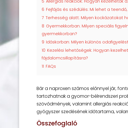
5
Allergiás reakciók: Hogyan kezelhetők 
6
Fejfájás és szédülés: Mi lehet a teendő
7
Terhesség alatt: Milyen kockázatokat 
8
Gyermekkorban: Milyen speciális figye
gyermekkorban?
9
Időskorban: Milyen különös odafigyelé
10
Kezelési lehetőségek: Hogyan kezelhet
fájdalomcsillapításra?
11
FAQs
Bár a naproxen számos előnnyel jár, fonto
tartozhatnak a gyomor-bélrendszeri prob
szövődmények, valamint allergiás reakció
gyógyszer szedésének időtartama, valami
Összefoglaló