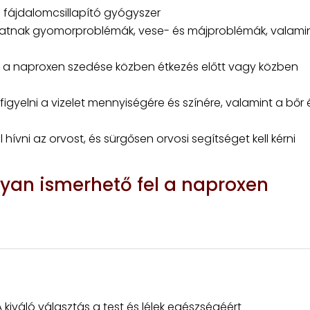
 fájdalomcsillapító gyógyszer
hatnak gyomorproblémák, vese- és májproblémák, valami
 a naproxen szedése közben étkezés előtt vagy közben
gyelni a vizelet mennyiségére és színére, valamint a bőr 
l hívni az orvost, és sürgősen orvosi segítséget kell kérni
gyan ismerhető fel a naproxen
 kiváló választás a test és lélek egészségéért