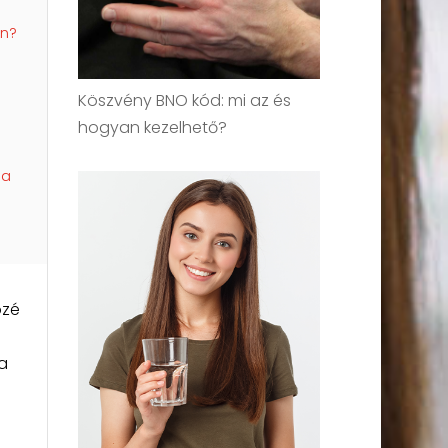
án?
Köszvény BNO kód: mi az és
hogyan kezelhető?
 a
özé
a