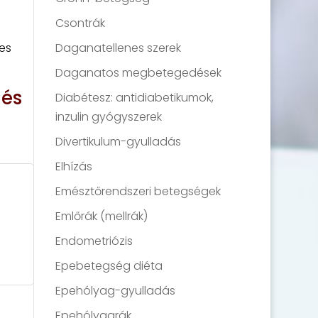
Csontrák
Daganatellenes szerek
ges
Daganatos megbetegedések
 és
Diabétesz: antidiabetikumok,
inzulin gyógyszerek
Divertikulum-gyulladás
Elhízás
Emésztőrendszeri betegségek
Emlőrák (mellrák)
Endometriózis
Epebetegség diéta
Epehólyag-gyulladás
Epehólyagrák