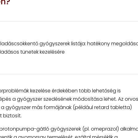
en?
ladáscsökkentő gyógyszerek listája: hatékony megoldás
ladásos tünetek kezelésére
rproblémák kezelése érdekében több lehetőség is
b lépés a gyógyszer szedésének módosítása lehet. Az orvo
 a gyógyszer más formájának (például retard tabletta)
biztosít.
 protonpumpa-gátló gyógyszerek (pl. omeprazol) alkalm
kkentik a gyomorsav termelését, ezáltal mérséklik a