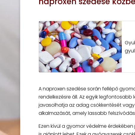
naproxen szedése közb
Gyul
gyul
A naproxen szedése során fellépő gyomo
rendelkezésre áll. Az egyik legfontosab
javasolhatja az adag csökkentését vagy
alkalmazását, amely lassabb felszívódást 
Ezen kívül a gyomor védelme érdekében
is ajánlott lehet. Ezek a gyógyszerek csö