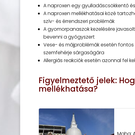
A naproxen egy gyulladáscsökkentő és
A naproxen mellékhatásai közé tartoz
szív- és érrendszeri problémák
A gyomorpanaszok kezelésére javasolt
bevenni a gyógyszert
Vese- és májproblémák esetén fontos fi
szemfehérje sárgaságára
Allergiás reakciók esetén azonnal fel kel
Figyelmeztető jelek: Ho
mellékhatása?
Maha: A