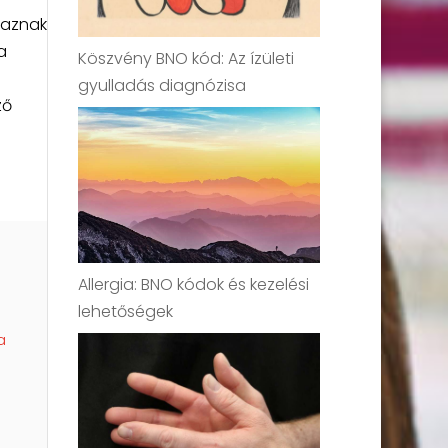
maznak
a
Köszvény BNO kód: Az ízületi
gyulladás diagnózisa
ző
Allergia: BNO kódok és kezelési
lehetőségek
a