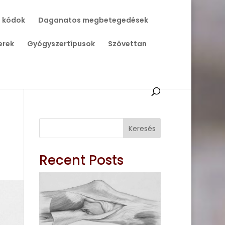
 kódok
Daganatos megbetegedések
erek
Gyógyszertípusok
Szövettan
Keresés
Recent Posts