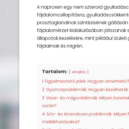
A naproxen egy nem szteroid gyulladásc
fájdalomcsillapításra, gyulladáscsökken
prosztaglandinok szintézisének gátlásán
fájdalomérzet kialakulásában játszanak
állapotok kezelésére, mint például ízületi 
fájdalmak és migrén.
Tartalom:
elrejtés
1
Figyelmeztető jelek: Hogyan ismerhető 
2
Gyomorproblémák: Hogyan kezelhetők
3
Vese- és májproblémák: Milyen tünete
során?
4
Szív- és érrendszeri problémák: Milyen 
mellékhatásokra?