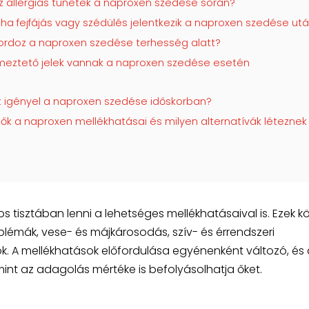
az allergiás tünetek a naproxen szedése során?
, ha fejfájás vagy szédülés jelentkezik a naproxen szedése ut
hordoz a naproxen szedése terhesség alatt?
lmeztető jelek vannak a naproxen szedése esetén
st igényel a naproxen szedése időskorban?
ők a naproxen mellékhatásai és milyen alternatívák léteznek
s tisztában lenni a lehetséges mellékhatásaival is. Ezek k
lémák, vese- és májkárosodás, szív- és érrendszeri
k. A mellékhatások előfordulása egyénenként változó, és 
nt az adagolás mértéke is befolyásolhatja őket.