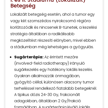
Betegség
Lokalizált betegség esetén, ahol a tumor egy
vagy két szomszédos nyirokcsomó régióra
korlátozódik és nincsenek B-tünetek, a kezelési
stratégia általában a radikálisabb
megközelítést részesíti előnyben, mivel ebben
a stádiumban még lehetséges a gyógyulás.
Sugárterápia:
Az érintett mezőre
(involved-field radiotherapy) irányuló
sugárkezelés egy hatékony lokális kezelés.
Gyakran alkalmazzák önmagában,
gyógyító céllal, különösen alacsony tumor
terheléssel rendelkező fiatalabb betegeknél.
A tipikus dózis 24-30 Gy, frakcionált
adagokban, általában 2 Gy/frakció
formájában. A sugárterápia kiváló lokális