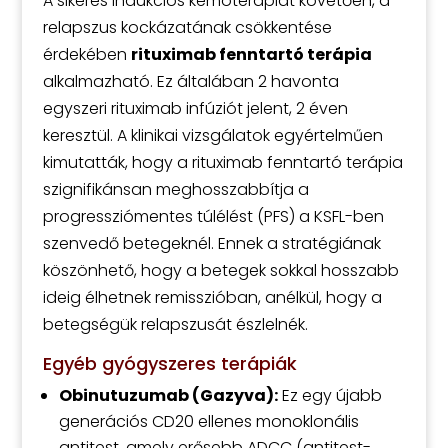
A sikeres indukciós kemoterápiát követően, a
relapszus kockázatának csökkentése
érdekében
rituximab fenntartó terápia
alkalmazható. Ez általában 2 havonta
egyszeri rituximab infúziót jelent, 2 éven
keresztül. A klinikai vizsgálatok egyértelműen
kimutatták, hogy a rituximab fenntartó terápia
szignifikánsan meghosszabbítja a
progressziómentes túlélést (PFS) a KSFL-ben
szenvedő betegeknél. Ennek a stratégiának
köszönhető, hogy a betegek sokkal hosszabb
ideig élhetnek remisszióban, anélkül, hogy a
betegségük relapszusát észlelnék.
Egyéb gyógyszeres terápiák
Obinutuzumab (Gazyva):
Ez egy újabb
generációs CD20 ellenes monoklonális
antitest, amely erősebb ADCC (antitest-