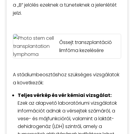
a „B” jelölés ezeknek a tüneteknek a jelenlétét
jelzi.
Őssejt transzplantáció
limfóma kezelésére
A stádiumbeosztáshoz szükséges vizsgálatok
a következők:
Teljes vérkép és vér kémiai vizsgálat:
Ezek az alapvető laboratóriumi vizsgálatok
információt adnak a vérsejtek számáról, a
vese- és májfunkcióról, valamint a laktát-
dehidrogenáz (LDH) szintről, amely a