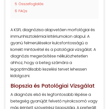
5
Összefoglalás
6
FAQs
A KSFL diagnózisa alapvetően morfológiai és
immunhisztokémiai kritériumokon alapul. A
gyanú felmerülésekor kulcsfontosságú a
korrekt mintavétel és a patológiai vizsgálat. A
diagnózis megerősítése nélkülözhetetlen
ahhoz, hogy a beteg számára a
legoptimálisabb kezelési tervet lehessen
kidolgozni.
Biopszia és Patológiai Vizsgálat
A diagnózis első és legfontosabb lépése a
betegség gyanúját felvető nyirokcsomó vagy
más érintett szövetrész biopsziája. A preferált