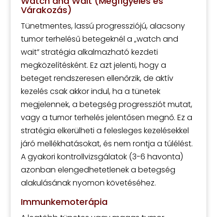
Watch and Wait (Megfigyelés és
Várakozás)
Tünetmentes, lassú progressziójú, alacsony
tumor terhelésű betegeknél a „watch and
wait” stratégia alkalmazható kezdeti
megközelítésként. Ez azt jelenti, hogy a
beteget rendszeresen ellenőrzik, de aktív
kezelés csak akkor indul, ha a tünetek
megjelennek, a betegség progressziót mutat,
vagy a tumor terhelés jelentősen megnő. Ez a
stratégia elkerülheti a felesleges kezelésekkel
járó mellékhatásokat, és nem rontja a túlélést.
A gyakori kontrollvizsgálatok (3-6 havonta)
azonban elengedhetetlenek a betegség
alakulásának nyomon követéséhez.
Immunkemoterápia