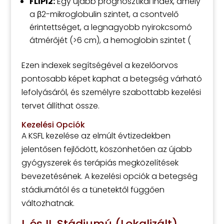
FLIPI2:
Egy újabb prognosztikai index, amely
a β2-mikroglobulin szintet, a csontvelő
érintettséget, a legnagyobb nyirokcsomó
átmérőjét (>6 cm), a hemoglobin szintet (
Ezen indexek segítségével a kezelőorvos
pontosabb képet kaphat a betegség várható
lefolyásáról, és személyre szabottabb kezelési
tervet állíthat össze.
Kezelési Opciók
A KSFL kezelése az elmúlt évtizedekben
jelentősen fejlődött, köszönhetően az újabb
gyógyszerek és terápiás megközelítések
bevezetésének. A kezelési opciók a betegség
stádiumától és a tünetektől függően
változhatnak.
I. és II. Stádiumú (Lokalizált)