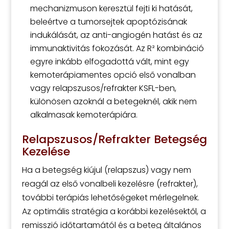
mechanizmuson keresztül fejti ki hatását,
beleértve a tumorsejtek apoptózisának
indukálását, az anti-angiogén hatást és az
immunaktivitás fokozását. Az R² kombináció
egyre inkább elfogadottá vált, mint egy
kemoterápiamentes opció első vonalban
vagy relapszusos/refrakter KSFL-ben,
különösen azoknál a betegeknél, akik nem
alkalmasak kemoterápiára.
Relapszusos/Refrakter Betegség
Kezelése
Ha a betegség kiújul (relapszus) vagy nem
reagál az első vonalbeli kezelésre (refrakter),
további terápiás lehetőségeket mérlegelnek.
Az optimális stratégia a korábbi kezelésektől, a
remisszió időtartamától és a beteg általános