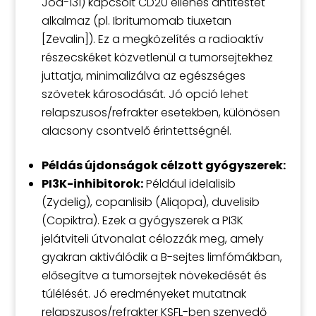
Jód-131) kapcsolt CD20 ellenes antitestet
alkalmaz (pl. Ibritumomab tiuxetan
[Zevalin]). Ez a megközelítés a radioaktív
részecskéket közvetlenül a tumorsejtekhez
juttatja, minimalizálva az egészséges
szövetek károsodását. Jó opció lehet
relapszusos/refrakter esetekben, különösen
alacsony csontvelő érintettségnél.
Példás újdonságok célzott gyógyszerek:
PI3K-inhibitorok:
Például idelalisib
(Zydelig), copanlisib (Aliqopa), duvelisib
(Copiktra). Ezek a gyógyszerek a PI3K
jelátviteli útvonalat célozzák meg, amely
gyakran aktiválódik a B-sejtes limfómákban,
elősegítve a tumorsejtek növekedését és
túlélését. Jó eredményeket mutatnak
relapszusos/refrakter KSFL-ben szenvedő