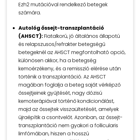
Ezh2 mutációval rendelkező betegek
számára.
Autológ őssejt-transzplantáció
(AHSCT):
Fiatalkorú, jó általános állapotú
és relapszusos/refrakter betegségű
betegeknél az AHSCT megfontolható opció,
különösen akkor, ha a betegség
kemoérzékeny, és a remisszió elérése után
történik a transzplantáció. Az AHSCT
magában foglalja a beteg saját vérképző
őssejtjeinek gyűjtését, nagy dózisú
kemoterápiával történő kondicionálást,
majd az őssejtek visszaültetését, amelyek
újraépítik a csontvelőt. Azonban, az őssejt-
transzplantáció nem gyakori a follicularis
limfómában, hiszen a hosszú