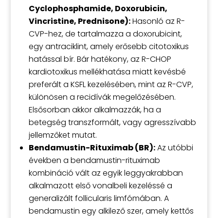
Cyclophosphamide, Doxorubicin,
Vincristine, Prednisone):
Hasonló az R-
CVP-hez, de tartalmazza a doxorubicint,
egy antraciklint, amely erősebb citotoxikus
hatással bír. Bár hatékony, az R-CHOP
kardiotoxikus mellékhatása miatt kevésbé
preferált a KSFL kezelésében, mint az R-CVP,
különösen a recidívák megelőzésében.
Elsősorban akkor alkalmazzák, ha a
betegség transzformált, vagy agresszívabb
jellemzőket mutat.
Bendamustin-Rituximab (BR):
Az utóbbi
években a bendamustin-rituximab
kombináció vált az egyik leggyakrabban
alkalmazott első vonalbeli kezeléssé a
generalizált follicularis limfómában. A
bendamustin egy alkilező szer, amely kettős