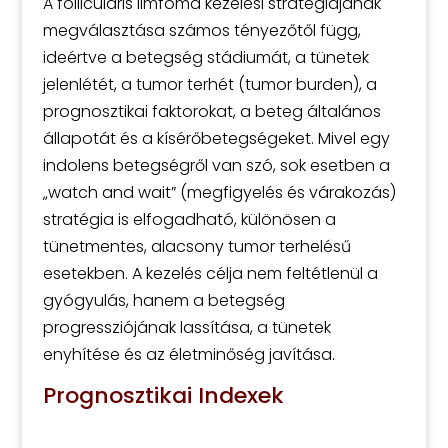
A follicularis limfóma kezelési stratégiájának
megválasztása számos tényezőtől függ,
ideértve a betegség stádiumát, a tünetek
jelenlétét, a tumor terhét (tumor burden), a
prognosztikai faktorokat, a beteg általános
állapotát és a kísérőbetegségeket. Mivel egy
indolens betegségről van szó, sok esetben a
„watch and wait” (megfigyelés és várakozás)
stratégia is elfogadható, különösen a
tünetmentes, alacsony tumor terhelésű
esetekben. A kezelés célja nem feltétlenül a
gyógyulás, hanem a betegség
progressziójának lassítása, a tünetek
enyhítése és az életminőség javítása.
Prognosztikai Indexek