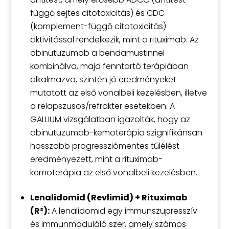
függő sejtes citotoxicitás) és CDC
(komplement-függő citotoxicitás)
aktivitással rendelkezik, mint a rituximab. Az
obinutuzumab a bendamustinnel
kombinálva, majd fenntartó terápiában
alkalmazva, szintén jó eredményeket
mutatott az első vonalbeli kezelésben, illetve
a relapszusos/refrakter esetekben. A
GALLIUM vizsgálatban igazolták, hogy az
obinutuzumab-kemoterápia szignifikánsan
hosszabb progressziómentes túlélést
eredményezett, mint a rituximab-
kemoterápia az első vonalbeli kezelésben.
Lenalidomid (Revlimid) + Rituximab
(R²):
A lenalidomid egy immunszupresszív
és immunmoduláló szer, amely számos