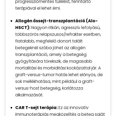
progressziómentes túlélést, fenntartó
terápiával el lehet érni.
Allogén őssejt-transzplantáció (Alo-
HSCT):
Nagyon ritkán, agresszív lefolyású,
többszörös relapszusos/refrakter esetben,
fiatalabb, megfelelő donort talált
betegeknél szóba jöhet az allogén
transzplantáció, amely a betegség
gyógyítására törekszik, de magasabb
mortalitási és morbiditási kockázattal jár. A
graft-versus-tumor hatás lehet előnyös, de
sok mellékhatása, mint például a graft-
versus-host betegség, korlátozza
alkalmazását.
CAR T-sejt terápia:
Ez az innovatív
immunoterápiás megközelítés a beteg saját