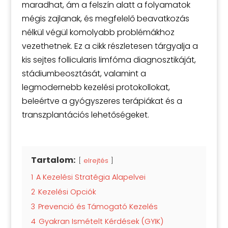
maradhat, ám a felszín alatt a folyamatok
mégis zajlanak, és megfelelő beavatkozás
nélkül végül komolyabb problémákhoz
vezethetnek. Ez a cikk részletesen tárgyalja a
kis sejtes follicularis limfóma diagnosztikáját,
stádiumbeosztását, valamint a
legmodernebb kezelési protokollokat,
beleértve a gyógyszeres terápiákat és a
transzplantációs lehetőségeket.
Tartalom:
elrejtés
1
A Kezelési Stratégia Alapelvei
2
Kezelési Opciók
3
Prevenció és Támogató Kezelés
4
Gyakran Ismételt Kérdések (GYIK)