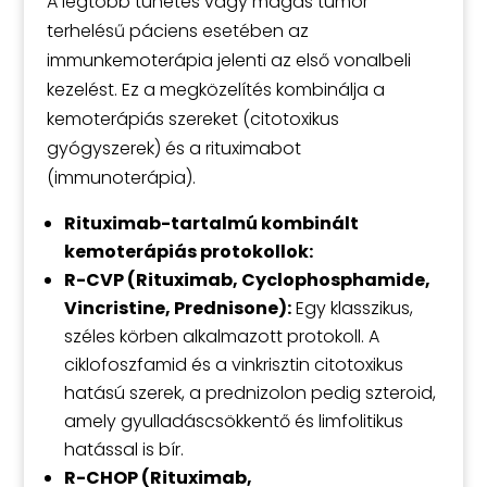
A legtöbb tünetes vagy magas tumor
terhelésű páciens esetében az
immunkemoterápia jelenti az első vonalbeli
kezelést. Ez a megközelítés kombinálja a
kemoterápiás szereket (citotoxikus
gyógyszerek) és a rituximabot
(immunoterápia).
Rituximab-tartalmú kombinált
kemoterápiás protokollok:
R-CVP (Rituximab, Cyclophosphamide,
Vincristine, Prednisone):
Egy klasszikus,
széles körben alkalmazott protokoll. A
ciklofoszfamid és a vinkrisztin citotoxikus
hatású szerek, a prednizolon pedig szteroid,
amely gyulladáscsökkentő és limfolitikus
hatással is bír.
R-CHOP (Rituximab,