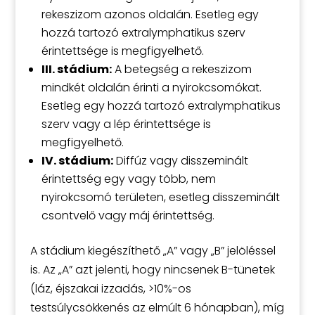
rekeszizom azonos oldalán. Esetleg egy
hozzá tartozó extralymphatikus szerv
érintettsége is megfigyelhető.
III. stádium:
A betegség a rekeszizom
mindkét oldalán érinti a nyirokcsomókat.
Esetleg egy hozzá tartozó extralymphatikus
szerv vagy a lép érintettsége is
megfigyelhető.
IV. stádium:
Diffúz vagy disszeminált
érintettség egy vagy több, nem
nyirokcsomó területen, esetleg disszeminált
csontvelő vagy máj érintettség.
A stádium kiegészíthető „A” vagy „B” jelöléssel
is. Az „A” azt jelenti, hogy nincsenek B-tünetek
(láz, éjszakai izzadás, >10%-os
testsúlycsökkenés az elmúlt 6 hónapban), míg