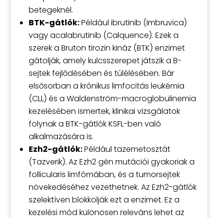
betegeknél.
BTK-gátlók:
Például ibrutinib (Imbruvica)
vagy acalabrutinib (Calquence). Ezek a
szerek a Bruton tirozin kináz (BTK) enzimet
gátolják, amely kulcsszerepet játszik a B-
sejtek fejlődésében és túlélésében. Bár
elsősorban a krónikus limfocitás leukémia
(CLL) és a Waldenström-macroglobulinemia
kezelésében ismertek, klinikai vizsgálatok
folynak a BTK-gátlók KSFL-ben való
alkalmazására is.
Ezh2-gátlók:
Például tazemetosztát
(Tazverik). Az Ezh2 gén mutációi gyakoriak a
follicularis limfómában, és a tumorsejtek
növekedéséhez vezethetnek. Az Ezh2-gátlók
szelektíven blokkolják ezt a enzimet. Ez a
kezelési mód különösen releváns lehet az