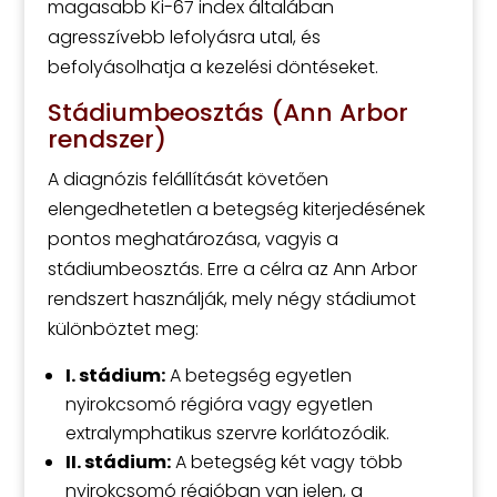
magasabb Ki-67 index általában
agresszívebb lefolyásra utal, és
befolyásolhatja a kezelési döntéseket.
Stádiumbeosztás (Ann Arbor
rendszer)
A diagnózis felállítását követően
elengedhetetlen a betegség kiterjedésének
pontos meghatározása, vagyis a
stádiumbeosztás. Erre a célra az Ann Arbor
rendszert használják, mely négy stádiumot
különböztet meg:
I. stádium:
A betegség egyetlen
nyirokcsomó régióra vagy egyetlen
extralymphatikus szervre korlátozódik.
II. stádium:
A betegség két vagy több
nyirokcsomó régióban van jelen, a