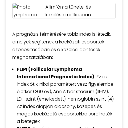
A limfóma tünetei és
kezelése mellkasban
A prognózis felmérésére több index is létezik,
amelyek segítenek a kockázati csoportok
azonosításában és a kezelési döntések
meghozatalában:
FLIPI (Follicular Lymphoma
International Prognostic Index):
Ez az
index öt klinikai paramétert vesz figyelembe:
életkor (>60 év), Ann Arbor stádium (III-IV),
LDH szint (emelkedett), hemoglobin szint (4).
Az index alapján alacsony, közepes és
magas kockázatú csoportokba sorolhatók
a betegek.