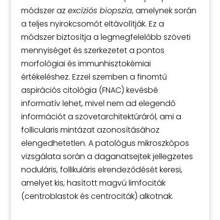
módszer az
excíziós biopszia
, amelynek során
a teljes nyirokcsomót eltávolítják. Ez a
módszer biztosítja a legmegfelelőbb szöveti
mennyiséget és szerkezetet a pontos
morfológiai és immunhisztokémiai
értékeléshez. Ezzel szemben a finomtű
aspirációs citológia (FNAC) kevésbé
informatív lehet, mivel nem ad elegendő
információt a szövetarchitektúráról, ami a
follicularis mintázat azonosításához
elengedhetetlen. A patológus mikroszkópos
vizsgálata során a daganatsejtek jellegzetes
noduláris, follikuláris elrendeződését keresi,
amelyet kis, hasított magvú limfociták
(centroblastok és centrociták) alkotnak.