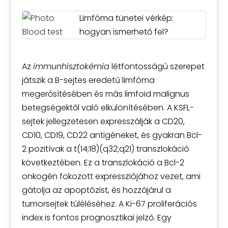
Limfóma tünetei vérkép:
hogyan ismerhető fel?
Az
immunhisztokémia
létfontosságú szerepet
játszik a B-sejtes eredetű limfóma
megerősítésében és más limfoid malignus
betegségektől való elkülönítésében. A KSFL-
sejtek jellegzetesen expresszálják a CD20,
CD10, CD19, CD22 antigéneket, és gyakran Bcl-
2 pozitívak a t(14;18)(q32;q21) transzlokáció
következtében. Ez a transzlokáció a Bcl-2
onkogén fokozott expressziójához vezet, ami
gátolja az apoptózist, és hozzájárul a
tumorsejtek túléléséhez. A Ki-67 proliferációs
index is fontos prognosztikai jelző. Egy