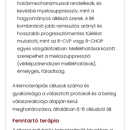
hatásmechanizmussal rendelkezik, és
kevésbé myelosuppresszív, mint a
hagyományos alkilező szerek. A BR
kombináció jobb remissziós arányt és
hosszabb progressziómentes túlélést
mutatott, mint az R-CVP vagy R-CHOP
egyes vizsgálatokban. Mellékhatásai között
szerepelhet a mieloszuppresszió
(vérképzőrendszeri mellékhatások),
émelygés, fáradtság.
A kemoterápiás ciklusok száma és
gyakorisága a választott protokoll és a beteg
válaszreakciója alapján kerül
meghatározásra, általában 6-8 ciklusból áll.
Fenntartó terápia