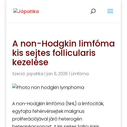
A non-Hodgkin limfóma
kis sejtes follicularis
kezelése
Szerző:
jopatika
|
jan 6, 2026
|
Limfóma
A non-Hodgkin limfóma (NHL) a limfociták,
egyfajta fehérvérsejtek malignus
proliferációjával járó heterogén
betegségcsoport. A kis sejtes follicularis