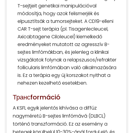
T-sejtjeit genetikai manipulációval
módosítja, hogy azok felismerjék és
elpusztítsák a tumorsejteket. A CD19-elleni
CAR T-sejt terápia (pl. Tisagenlecleucel,
Axicabtagene Ciloleucel) kiemelkedő
eredményeket mutatott az agresszív B-
sejtes limfómákban, és jelenleg a klinikai
vizsgálatok folynak a relapszusos/refrakter
follicularis limfómában való alkalmazására
is. Ez a terápia egy új korszakot nyithat a
nehezen kezelhető esetekben.
Трансformáció
A KSFL egyik jelentős kihívása a diffúz
nagyméretű B-sejtes limfómává (DLBCL)
történő transzformáció. Ez az esemény a
betegek körülbelül 10-30%-ánál fordul elő, és