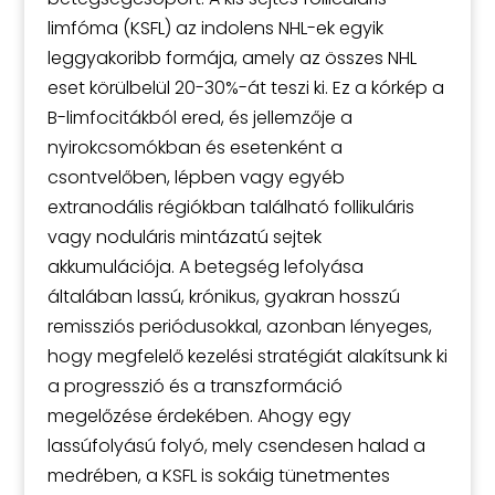
limfóma (KSFL) az indolens NHL-ek egyik
leggyakoribb formája, amely az összes NHL
eset körülbelül 20-30%-át teszi ki. Ez a kórkép a
B-limfocitákból ered, és jellemzője a
nyirokcsomókban és esetenként a
csontvelőben, lépben vagy egyéb
extranodális régiókban található follikuláris
vagy noduláris mintázatú sejtek
akkumulációja. A betegség lefolyása
általában lassú, krónikus, gyakran hosszú
remissziós periódusokkal, azonban lényeges,
hogy megfelelő kezelési stratégiát alakítsunk ki
a progresszió és a transzformáció
megelőzése érdekében. Ahogy egy
lassúfolyású folyó, mely csendesen halad a
medrében, a KSFL is sokáig tünetmentes