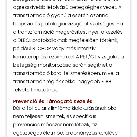
agresszívebb lefolyású betegséghez vezet. A
transzformáció gyanúja esetén azonnali
biopszia és patológiai vizsgálat szükséges. Ha
a transzformáció megerősítést nyer, a kezelés
a DLBCL protokolloknak megfelelően történik,
például R-CHOP vagy más intenzív
kemoterápiás rezsimekkel. A PET/CT vizsgálat a
betegség monitorozása során segíthet a
transzformáció korai felismerésében, mivel a
transzformált régiók sokkal nagyobb FDG-
felvételt mutatnak.
Prevenció és Támogató Kezelés
Bár a follicularis limfóma kialakulásának okai
nem teljesen ismertek, és specifikus
prevenciós módszer nem létezik, az
egészséges életmód, a dohányzás kerülése