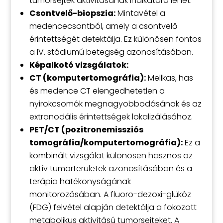
tumorsejtek aktivitásának indikátora lehet.
Csontvelő-biopszia:
Mintavétel a
medencecsontból, amely a csontvelő
érintettségét detektálja. Ez különösen fontos
a IV. stádiumú betegség azonosításában.
Képalkotó vizsgálatok:
CT (komputertomográfia):
Mellkas, has
és medence CT elengedhetetlen a
nyirokcsomók megnagyobbodásának és az
extranodális érintettségek lokalizálásához.
PET/CT (pozitronemissziós
tomográfia/komputertomográfia):
Ez a
kombinált vizsgálat különösen hasznos az
aktív tumorterületek azonosításában és a
terápia hatékonyságának
monitorozásában. A fluoro-dezoxi-glükóz
(FDG) felvétel alapján detektálja a fokozott
metabolikus aktivitású tumorsejteket. A