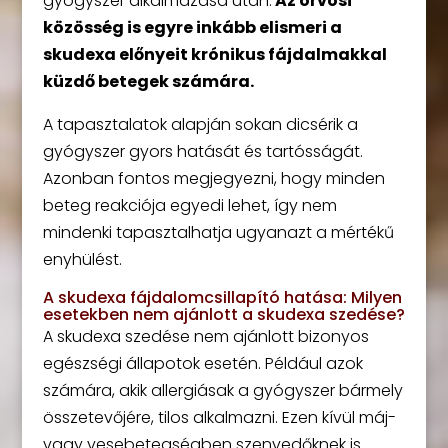
gyógyszer alkalmazása után.
Az orvosi
közösség is egyre inkább elismeri a
skudexa előnyeit krónikus fájdalmakkal
küzdő betegek számára.
A tapasztalatok alapján sokan dicsérik a
gyógyszer gyors hatását és tartósságát.
Azonban fontos megjegyezni, hogy minden
beteg reakciója egyedi lehet, így nem
mindenki tapasztalhatja ugyanazt a mértékű
enyhülést.
A skudexa fájdalomcsillapító hatása: Milyen
esetekben nem ajánlott a skudexa szedése?
A skudexa szedése nem ajánlott bizonyos
egészségi állapotok esetén. Például azok
számára, akik allergiásak a gyógyszer bármely
összetevőjére, tilos alkalmazni. Ezen kívül máj-
vagy vesebetegségben szenvedőknek is