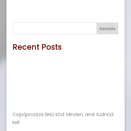
Keresés
Recent Posts
Csípőprotézis BNO kód: Minden, amit tudnod
kell