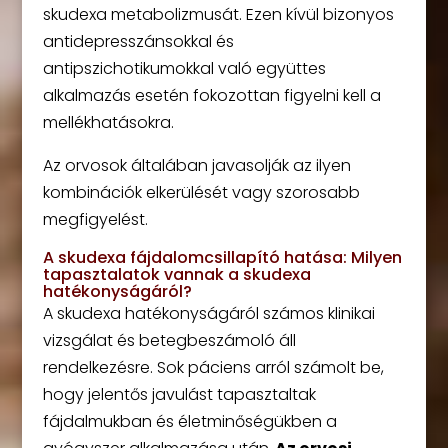
skudexa metabolizmusát. Ezen kívül bizonyos
antidepresszánsokkal és
antipszichotikumokkal való együttes
alkalmazás esetén fokozottan figyelni kell a
mellékhatásokra.
Az orvosok általában javasolják az ilyen
kombinációk elkerülését vagy szorosabb
megfigyelést.
A skudexa fájdalomcsillapító hatása: Milyen
tapasztalatok vannak a skudexa
hatékonyságáról?
A skudexa hatékonyságáról számos klinikai
vizsgálat és betegbeszámoló áll
rendelkezésre. Sok páciens arról számolt be,
hogy jelentős javulást tapasztaltak
fájdalmukban és életminőségükben a