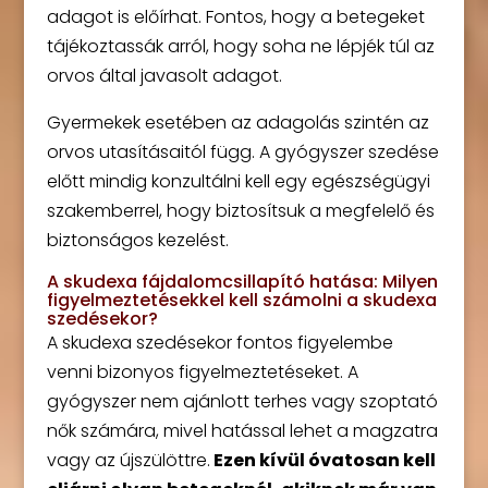
adagot is előírhat. Fontos, hogy a betegeket
tájékoztassák arról, hogy soha ne lépjék túl az
orvos által javasolt adagot.
Gyermekek esetében az adagolás szintén az
orvos utasításaitól függ. A gyógyszer szedése
előtt mindig konzultálni kell egy egészségügyi
szakemberrel, hogy biztosítsuk a megfelelő és
biztonságos kezelést.
A skudexa fájdalomcsillapító hatása: Milyen
figyelmeztetésekkel kell számolni a skudexa
szedésekor?
A skudexa szedésekor fontos figyelembe
venni bizonyos figyelmeztetéseket. A
gyógyszer nem ajánlott terhes vagy szoptató
nők számára, mivel hatással lehet a magzatra
vagy az újszülöttre.
Ezen kívül óvatosan kell