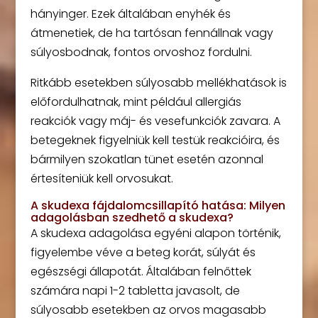
hányinger. Ezek általában enyhék és
átmenetiek, de ha tartósan fennállnak vagy
súlyosbodnak, fontos orvoshoz fordulni.
Ritkább esetekben súlyosabb mellékhatások is
előfordulhatnak, mint például allergiás
reakciók vagy máj- és vesefunkciók zavara. A
betegeknek figyelniük kell testük reakcióira, és
bármilyen szokatlan tünet esetén azonnal
értesíteniük kell orvosukat.
A skudexa fájdalomcsillapító hatása: Milyen
adagolásban szedhető a skudexa?
A skudexa adagolása egyéni alapon történik,
figyelembe véve a beteg korát, súlyát és
egészségi állapotát. Általában felnőttek
számára napi 1-2 tabletta javasolt, de
súlyosabb esetekben az orvos magasabb