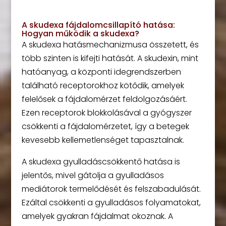
A skudexa fájdalomcsillapító hatása:
Hogyan működik a skudexa?
A skudexa hatásmechanizmusa összetett, és
több szinten is kifejti hatását. A skudexin, mint
hatóanyag, a központi idegrendszerben
található receptorokhoz kötődik, amelyek
felelősek a fájdalomérzet feldolgozásáért.
Ezen receptorok blokkolásával a gyógyszer
csökkenti a fájdalomérzetet, így a betegek
kevesebb kellemetlenséget tapasztalnak.
A skudexa gyulladáscsökkentő hatása is
jelentős, mivel gátolja a gyulladásos
mediátorok termelődését és felszabadulását.
Ezáltal csökkenti a gyulladásos folyamatokat,
amelyek gyakran fájdalmat okoznak. A