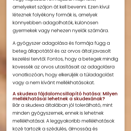
amelyeket szájon át kell bevenni. Ezen kívül
léteznek folyékony formák is, amelyek
könnyebben adagolhatók, különösen
gyermekek vagy nehezen nyelők számára.
A gyógyszer adagolása és formája függ a
beteg állapotától és az orvos által javasolt
kezelési tervtől. Fontos, hogy a betegek mindig
kövessék az orvos utasításait az adagolásra
vonatkozóan, hogy elkerüljék a túladagolást
vagy a nem kívánt mellékhatásokat.
A skudexa fájdalomcsillapító hatása: Milyen
mellékhatásai lehetnek a skudexának?
Bár a skudexa általában jól tolerálható, mint
minden gyógyszernek, ennek is lehetnek
mellékhatásai. A leggyakoribb mellékhatások
közé tartozik a szédülés, álmosság és