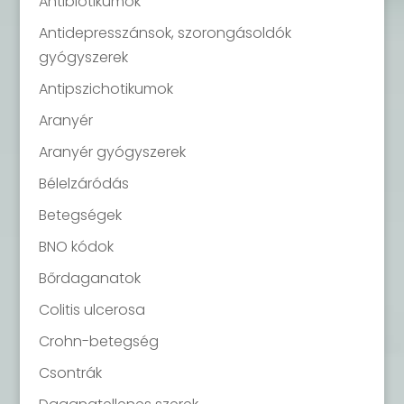
Antibiotikumok
Antidepresszánsok, szorongásoldók
gyógyszerek
Antipszichotikumok
Aranyér
Aranyér gyógyszerek
Bélelzáródás
Betegségek
BNO kódok
Bőrdaganatok
Colitis ulcerosa
Crohn-betegség
Csontrák