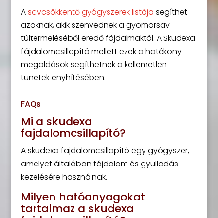
A
savcsökkentő gyógyszerek listája
segíthet
azoknak, akik szenvednek a gyomorsav
túltermeléséből eredő fájdalmaktól. A Skudexa
fájdalomcsillapító mellett ezek a hatékony
megoldások segíthetnek a kellemetlen
tünetek enyhítésében.
FAQs
Mi a skudexa
fajdalomcsillapító?
A skudexa fajdalomcsillapító egy gyógyszer,
amelyet általában fájdalom és gyulladás
kezelésére használnak.
Milyen hatóanyagokat
tartalmaz a skudexa