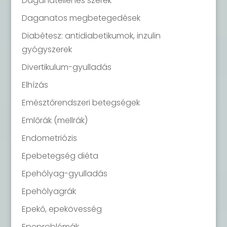
Daganatellenes szerek
Daganatos megbetegedések
Diabétesz: antidiabetikumok, inzulin
gyógyszerek
Divertikulum-gyulladás
Elhízás
Emésztőrendszeri betegségek
Emlőrák (mellrák)
Endometriózis
Epebetegség diéta
Epehólyag-gyulladás
Epehólyagrák
Epekő, epekövesség
Epeproblémák