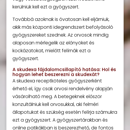
kerülniük kell ezt a gyógyszert.
Továbbá azoknak is óvatosan kell eljárniuk,
akik más központi idegrendszert befolyásoló
gyógyszereket szednek. Az orvosok mindig
alaposan mérlegelik az előnyöket és
kockázatokat, mielőtt felírnák ezt a
gyógyszert.
A skudexa fájdalomcsillapító hatása: Hol és
hogyan lehet beszerezni a skudexát?
A skudexa receptköteles gyógyszerként
érhető el, így csak orvosi rendelvény alapján
vásárolható meg. A betegeknek először
konzultálniuk kell orvosukkal, aki felméri
állapotukat és szükség esetén felírja számukra
ezt a gyógyszert. A gyógyszertárakban és
online patikákban is beszerezhető, de fontos