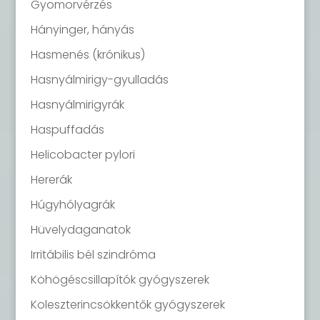
Gyomorvérzés
Hányinger, hányás
Hasmenés (krónikus)
Hasnyálmirigy-gyulladás
Hasnyálmirigyrák
Haspuffadás
Helicobacter pylori
Hererák
Húgyhólyagrák
Hüvelydaganatok
Irritábilis bél szindróma
Köhögéscsillapítók gyógyszerek
Koleszterincsökkentők gyógyszerek