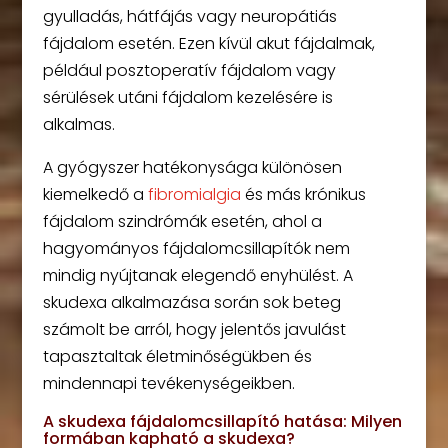
gyulladás, hátfájás vagy neuropátiás
fájdalom esetén. Ezen kívül akut fájdalmak,
például posztoperatív fájdalom vagy
sérülések utáni fájdalom kezelésére is
alkalmas.
A gyógyszer hatékonysága különösen
kiemelkedő a
fibromialgia
és más krónikus
fájdalom szindrómák esetén, ahol a
hagyományos fájdalomcsillapítók nem
mindig nyújtanak elegendő enyhülést. A
skudexa alkalmazása során sok beteg
számolt be arról, hogy jelentős javulást
tapasztaltak életminőségükben és
mindennapi tevékenységeikben.
A skudexa fájdalomcsillapító hatása: Milyen
formában kapható a skudexa?