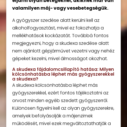
eljárni olyan betegeknél, akiknek már van
valamilyen máj- vagy vesebetegségük.
A gyógyszer szedése alatt kerülni kell az
alkoholfogyasztást, mivel ez fokozhatja a
mellékhatások kockázatát. Továbbá fontos
megjegyezni, hogy a skudexa szedése alatt
nem ajánlott gépjárművet vezetni vagy nehéz
gépeket kezelni, mivel álmosságot okozhat.
A skudexa fájdalomcsillapító hatása: Milyen
kölcsönhatásba léphet más gyógyszerekkel
a skudexa?
A skudexa kölcsönhatásba léphet más
gyógyszerekkel, ezért fontos tájékoztatni az
orvost minden egyéb szedett gyógyszerről.
Különösen figyelni kell az olyan gyógyszerekre,
amelyek befolyásolják a májenzimek
működését, mivel ezek megváltoztathatják a