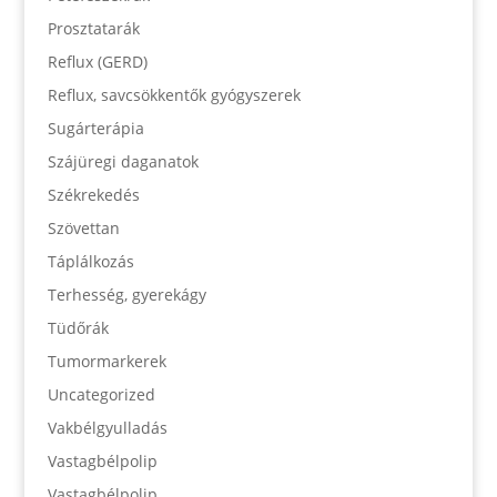
Prosztatarák
Reflux (GERD)
Reflux, savcsökkentők gyógyszerek
Sugárterápia
Szájüregi daganatok
Székrekedés
Szövettan
Táplálkozás
Terhesség, gyerekágy
Tüdőrák
Tumormarkerek
Uncategorized
Vakbélgyulladás
Vastagbélpolip
Vastagbélpolip