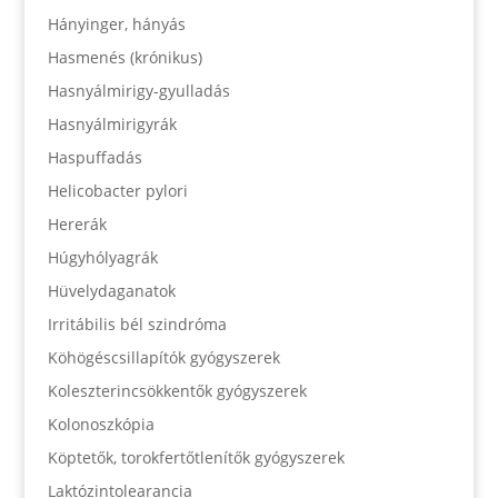
Hányinger, hányás
Hasmenés (krónikus)
Hasnyálmirigy-gyulladás
Hasnyálmirigyrák
Haspuffadás
Helicobacter pylori
Hererák
Húgyhólyagrák
Hüvelydaganatok
Irritábilis bél szindróma
Köhögéscsillapítók gyógyszerek
Koleszterincsökkentők gyógyszerek
Kolonoszkópia
Köptetők, torokfertőtlenítők gyógyszerek
Laktózintolearancia