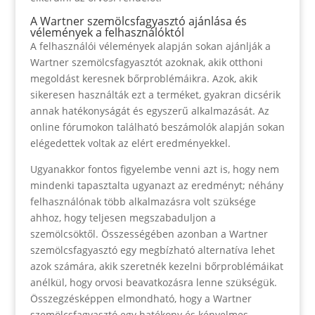
A Wartner szemölcsfagyasztó ajánlása és
vélemények a felhasználóktól
A felhasználói vélemények alapján sokan ajánlják a
Wartner szemölcsfagyasztót azoknak, akik otthoni
megoldást keresnek bőrproblémáikra. Azok, akik
sikeresen használták ezt a terméket, gyakran dicsérik
annak hatékonyságát és egyszerű alkalmazását. Az
online fórumokon található beszámolók alapján sokan
elégedettek voltak az elért eredményekkel.
Ugyanakkor fontos figyelembe venni azt is, hogy nem
mindenki tapasztalta ugyanazt az eredményt; néhány
felhasználónak több alkalmazásra volt szüksége
ahhoz, hogy teljesen megszabaduljon a
szemölcsöktől. Összességében azonban a Wartner
szemölcsfagyasztó egy megbízható alternatíva lehet
azok számára, akik szeretnék kezelni bőrproblémáikat
anélkül, hogy orvosi beavatkozásra lenne szükségük.
Összegzésképpen elmondható, hogy a Wartner
szemölcsfagyasztó egy hatékony és kényelmes