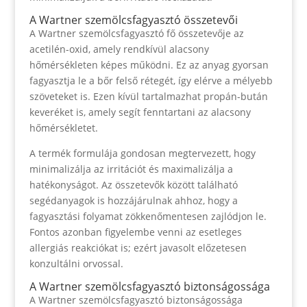
A Wartner szemölcsfagyasztó összetevői
A Wartner szemölcsfagyasztó fő összetevője az
acetilén-oxid, amely rendkívül alacsony
hőmérsékleten képes működni. Ez az anyag gyorsan
fagyasztja le a bőr felső rétegét, így elérve a mélyebb
szöveteket is. Ezen kívül tartalmazhat propán-bután
keveréket is, amely segít fenntartani az alacsony
hőmérsékletet.
A termék formulája gondosan megtervezett, hogy
minimalizálja az irritációt és maximalizálja a
hatékonyságot. Az összetevők között található
segédanyagok is hozzájárulnak ahhoz, hogy a
fagyasztási folyamat zökkenőmentesen zajlódjon le.
Fontos azonban figyelembe venni az esetleges
allergiás reakciókat is; ezért javasolt előzetesen
konzultálni orvossal.
A Wartner szemölcsfagyasztó biztonságossága
A Wartner szemölcsfagyasztó biztonságossága