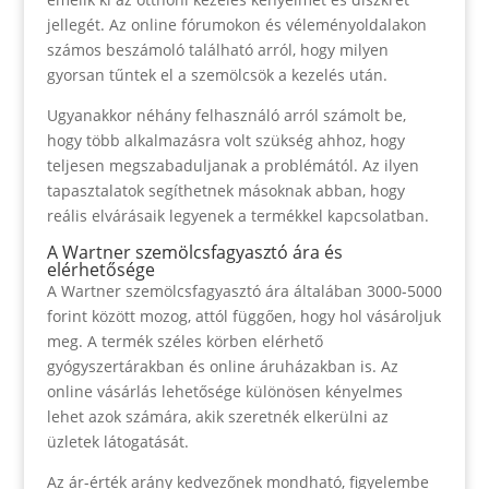
jellegét. Az online fórumokon és véleményoldalakon
számos beszámoló található arról, hogy milyen
gyorsan tűntek el a szemölcsök a kezelés után.
Ugyanakkor néhány felhasználó arról számolt be,
hogy több alkalmazásra volt szükség ahhoz, hogy
teljesen megszabaduljanak a problémától. Az ilyen
tapasztalatok segíthetnek másoknak abban, hogy
reális elvárásaik legyenek a termékkel kapcsolatban.
A Wartner szemölcsfagyasztó ára és
elérhetősége
A Wartner szemölcsfagyasztó ára általában 3000-5000
forint között mozog, attól függően, hogy hol vásároljuk
meg. A termék széles körben elérhető
gyógyszertárakban és online áruházakban is. Az
online vásárlás lehetősége különösen kényelmes
lehet azok számára, akik szeretnék elkerülni az
üzletek látogatását.
Az ár-érték arány kedvezőnek mondható, figyelembe