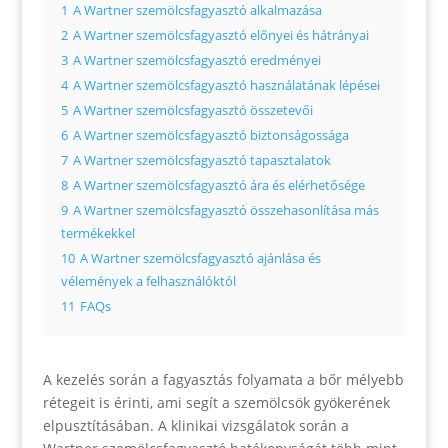
1
A Wartner szemölcsfagyasztó alkalmazása
2
A Wartner szemölcsfagyasztó előnyei és hátrányai
3
A Wartner szemölcsfagyasztó eredményei
4
A Wartner szemölcsfagyasztó használatának lépései
5
A Wartner szemölcsfagyasztó összetevői
6
A Wartner szemölcsfagyasztó biztonságossága
7
A Wartner szemölcsfagyasztó tapasztalatok
8
A Wartner szemölcsfagyasztó ára és elérhetősége
9
A Wartner szemölcsfagyasztó összehasonlítása más
termékekkel
10
A Wartner szemölcsfagyasztó ajánlása és
vélemények a felhasználóktól
11
FAQs
A kezelés során a fagyasztás folyamata a bőr mélyebb
rétegeit is érinti, ami segít a szemölcsök gyökerének
elpusztításában. A klinikai vizsgálatok során a