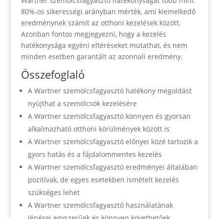
Wartner szemölcsfagyasztó hatékonyságát több mint
80%-os sikerességi arányban mérték, ami kiemelkedő
eredménynek számít az otthoni kezelések között.
Azonban fontos megjegyezni, hogy a kezelés
hatékonysága egyéni eltéréseket mutathat, és nem
minden esetben garantált az azonnali eredmény.
Összefoglaló
A Wartner szemölcsfagyasztó hatékony megoldást
nyújthat a szemölcsök kezelésére
A Wartner szemölcsfagyasztó könnyen és gyorsan
alkalmazható otthoni körülmények között is
A Wartner szemölcsfagyasztó előnyei közé tartozik a
gyors hatás és a fájdalommentes kezelés
A Wartner szemölcsfagyasztó eredményei általában
pozitívak, de egyes esetekben ismételt kezelés
szükséges lehet
A Wartner szemölcsfagyasztó használatának
lépései egyszerűek és könnyen követhetőek