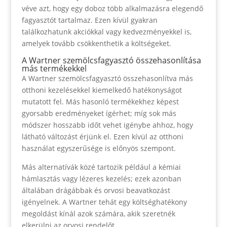
véve azt, hogy egy doboz több alkalmazásra elegendő
fagyasztót tartalmaz. Ezen kívül gyakran
találkozhatunk akciókkal vagy kedvezményekkel is,
amelyek tovább csökkenthetik a költségeket.
A Wartner szemölcsfagyasztó összehasonlítása
más termékekkel
A Wartner szemölcsfagyasztó összehasonlítva más
otthoni kezelésekkel kiemelkedő hatékonyságot
mutatott fel. Más hasonló termékekhez képest
gyorsabb eredményeket ígérhet; míg sok más
módszer hosszabb időt vehet igénybe ahhoz, hogy
látható változást érjünk el. Ezen kívül az otthoni
használat egyszerűsége is előnyös szempont.
Más alternatívák közé tartozik például a kémiai
hámlasztás vagy lézeres kezelés; ezek azonban
általában drágábbak és orvosi beavatkozást
igényelnek. A Wartner tehát egy költséghatékony
megoldást kínál azok számára, akik szeretnék
elkerülni az orvosi rendelőt.