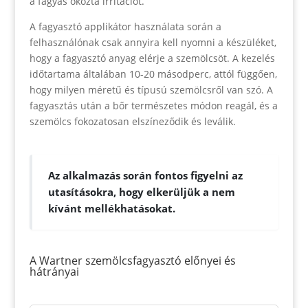
a fagyás okozta irritációt.
A fagyasztó applikátor használata során a
felhasználónak csak annyira kell nyomni a készüléket,
hogy a fagyasztó anyag elérje a szemölcsöt. A kezelés
időtartama általában 10-20 másodperc, attól függően,
hogy milyen méretű és típusú szemölcsről van szó. A
fagyasztás után a bőr természetes módon reagál, és a
szemölcs fokozatosan elszíneződik és leválik.
Az alkalmazás során fontos figyelni az
utasításokra, hogy elkerüljük a nem
kívánt mellékhatásokat.
A Wartner szemölcsfagyasztó előnyei és
hátrányai