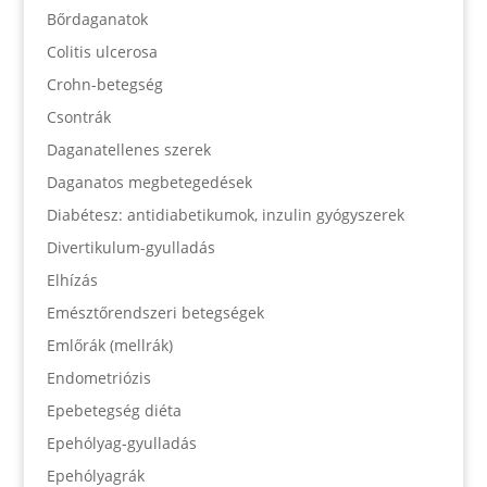
Bőrdaganatok
Colitis ulcerosa
Crohn-betegség
Csontrák
Daganatellenes szerek
Daganatos megbetegedések
Diabétesz: antidiabetikumok, inzulin gyógyszerek
Divertikulum-gyulladás
Elhízás
Emésztőrendszeri betegségek
Emlőrák (mellrák)
Endometriózis
Epebetegség diéta
Epehólyag-gyulladás
Epehólyagrák