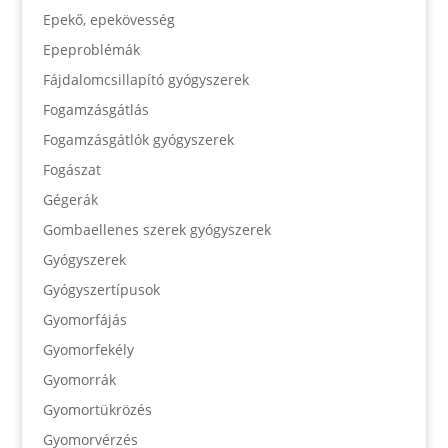
Epekő, epekövesség
Epeproblémák
Fájdalomcsillapító gyógyszerek
Fogamzásgátlás
Fogamzásgátlók gyógyszerek
Fogászat
Gégerák
Gombaellenes szerek gyógyszerek
Gyógyszerek
Gyógyszertípusok
Gyomorfájás
Gyomorfekély
Gyomorrák
Gyomortükrözés
Gyomorvérzés