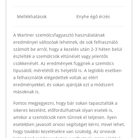
Mellékhatások
Enyhe égő érzés
A Wartner szemölcsfagyasztó használatának
eredményei változóak lehetnek, de sok felhasználó
számolt be arról, hogy a kezelés után 2-3 héten belül
észlelték a szemölcsök eltűnését vagy jelentős
csökkenését. Az eredmények függnek a szemölcs
típusától, méretétől és helyétől is. A legtöbb esetben
a felhasználók elégedettek voltak az elért
eredményekkel, és sokan ajánlják ezt a módszert
másoknak is.
Fontos megjegyezni, hogy bár sokan tapasztalták a
sikeres kezelést, előfordulhatnak olyan esetek is,
amikor a szemölcsök nem tűnnek el teljesen. Ilyen
esetekben javasolt orvosi segítséget kérni, mivel lehet,
hogy további kezelésekre van szükség. Az orvosok