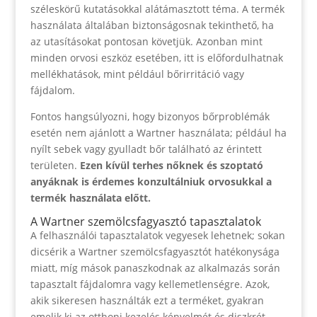
széleskörű kutatásokkal alátámasztott téma. A termék
használata általában biztonságosnak tekinthető, ha
az utasításokat pontosan követjük. Azonban mint
minden orvosi eszköz esetében, itt is előfordulhatnak
mellékhatások, mint például bőrirritáció vagy
fájdalom.
Fontos hangsúlyozni, hogy bizonyos bőrproblémák
esetén nem ajánlott a Wartner használata; például ha
nyílt sebek vagy gyulladt bőr található az érintett
területen.
Ezen kívül terhes nőknek és szoptató
anyáknak is érdemes konzultálniuk orvosukkal a
termék használata előtt.
A Wartner szemölcsfagyasztó tapasztalatok
A felhasználói tapasztalatok vegyesek lehetnek; sokan
dicsérik a Wartner szemölcsfagyasztót hatékonysága
miatt, míg mások panaszkodnak az alkalmazás során
tapasztalt fájdalomra vagy kellemetlenségre. Azok,
akik sikeresen használták ezt a terméket, gyakran
emelik ki az otthoni kezelés kényelmét és diszkrét