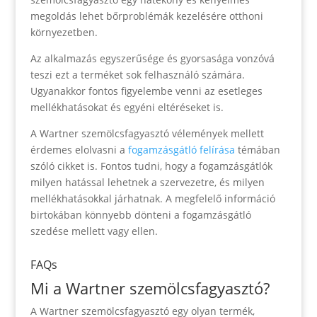
megoldás lehet bőrproblémák kezelésére otthoni
környezetben.
Az alkalmazás egyszerűsége és gyorsasága vonzóvá
teszi ezt a terméket sok felhasználó számára.
Ugyanakkor fontos figyelembe venni az esetleges
mellékhatásokat és egyéni eltéréseket is.
A Wartner szemölcsfagyasztó vélemények mellett
érdemes elolvasni a
fogamzásgátló felírása
témában
szóló cikket is. Fontos tudni, hogy a fogamzásgátlók
milyen hatással lehetnek a szervezetre, és milyen
mellékhatásokkal járhatnak. A megfelelő információ
birtokában könnyebb dönteni a fogamzásgátló
szedése mellett vagy ellen.
FAQs
Mi a Wartner szemölcsfagyasztó?
A Wartner szemölcsfagyasztó egy olyan termék,