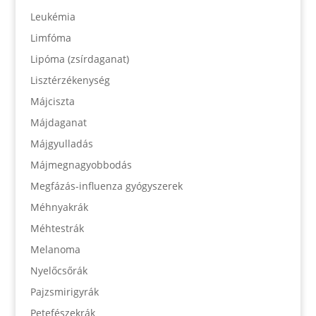
Leukémia
Limfóma
Lipóma (zsírdaganat)
Lisztérzékenység
Májciszta
Májdaganat
Májgyulladás
Májmegnagyobbodás
Megfázás-influenza gyógyszerek
Méhnyakrák
Méhtestrák
Melanoma
Nyelőcsőrák
Pajzsmirigyrák
Petefészekrák