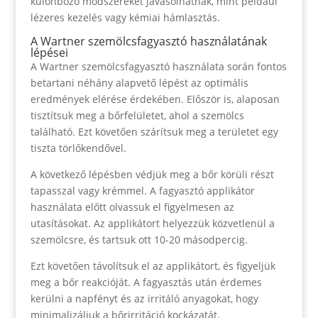
különböző módszereket javasolhatnak, mint például
lézeres kezelés vagy kémiai hámlasztás.
A Wartner szemölcsfagyasztó használatának
lépései
A Wartner szemölcsfagyasztó használata során fontos
betartani néhány alapvető lépést az optimális
eredmények elérése érdekében. Először is, alaposan
tisztítsuk meg a bőrfelületet, ahol a szemölcs
található. Ezt követően szárítsuk meg a területet egy
tiszta törlőkendővel.
A következő lépésben védjük meg a bőr körüli részt
tapasszal vagy krémmel. A fagyasztó applikátor
használata előtt olvassuk el figyelmesen az
utasításokat. Az applikátort helyezzük közvetlenül a
szemölcsre, és tartsuk ott 10-20 másodpercig.
Ezt követően távolítsuk el az applikátort, és figyeljük
meg a bőr reakcióját. A fagyasztás után érdemes
kerülni a napfényt és az irritáló anyagokat, hogy
minimalizáljuk a bőrirritáció kockázatát.