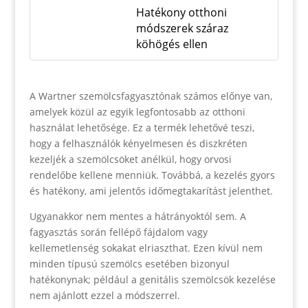
Hatékony otthoni
módszerek száraz
köhögés ellen
A Wartner szemölcsfagyasztónak számos előnye van,
amelyek közül az egyik legfontosabb az otthoni
használat lehetősége. Ez a termék lehetővé teszi,
hogy a felhasználók kényelmesen és diszkréten
kezeljék a szemölcsöket anélkül, hogy orvosi
rendelőbe kellene menniük. Továbbá, a kezelés gyors
és hatékony, ami jelentős időmegtakarítást jelenthet.
Ugyanakkor nem mentes a hátrányoktól sem. A
fagyasztás során fellépő fájdalom vagy
kellemetlenség sokakat elriaszthat. Ezen kívül nem
minden típusú szemölcs esetében bizonyul
hatékonynak; például a genitális szemölcsök kezelése
nem ajánlott ezzel a módszerrel.