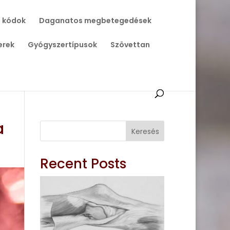
 kódok
Daganatos megbetegedések
erek
Gyógyszertípusok
Szövettan
a
Keresés
Recent Posts