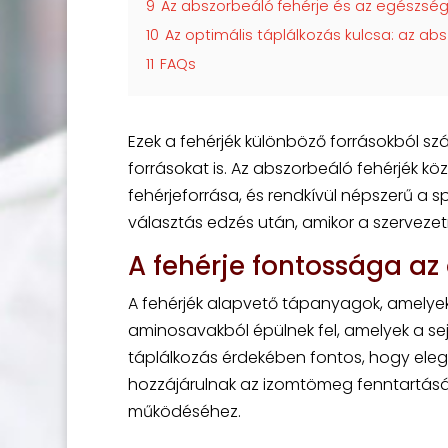
9
Az abszorbeáló fehérje és az egészség
10
Az optimális táplálkozás kulcsa: az a
11
FAQs
Ezek a fehérjék különböző forrásokból szá
forrásokat is. Az abszorbeáló fehérjék köz
fehérjeforrása, és rendkívül népszerű a sp
választás edzés után, amikor a szervez
A fehérje fontossága az
A fehérjék alapvető tápanyagok, amelyek
aminosavakból épülnek fel, amelyek a sej
táplálkozás érdekében fontos, hogy eleg
hozzájárulnak az izomtömeg fenntartás
működéséhez.