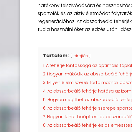
hatékony felszívódására és hasznosításá
sportolók és az aktív életmódot folytató
regenerációhoz. Az abszorbeáló fehérjék
tudja használni őket az edzés utáni idős
Tartalom:
elrejtés
1
A fehérje fontossága az optimális tápl
2
Hogyan működik az abszorbeáló fehérj
3
Milyen élelmiszerek tartalmaznak abszo
4
Az abszorbeáló fehérje hatása az izo
5
Hogyan segíthet az abszorbeáló fehér
6
Az abszorbeáló fehérje szerepe sport
7
Hogyan lehet beépíteni az abszorbeál
8
Az abszorbeáló fehérje és az emészté