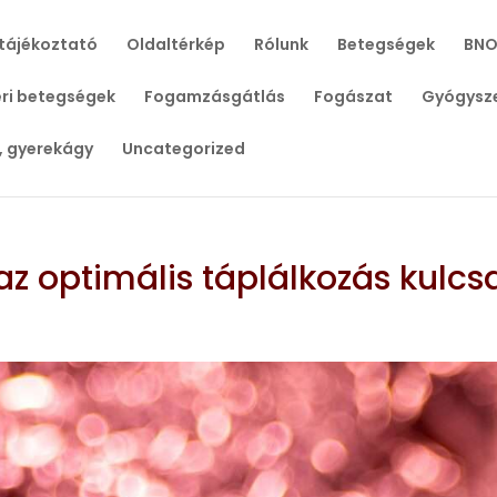
tájékoztató
Oldaltérkép
Rólunk
Betegségek
BNO
ri betegségek
Fogamzásgátlás
Fogászat
Gyógysz
, gyerekágy
Uncategorized
az optimális táplálkozás kulcs