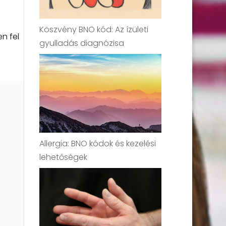
Köszvény BNO kód: Az ízületi
n fel
gyulladás diagnózisa
Allergia: BNO kódok és kezelési
lehetőségek