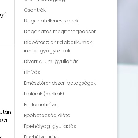
Csontrák
ágú
Daganatellenes szerek
Daganatos megbetegedések
Diabétesz: antidiabetikumok,
inzulin gyógyszerek
Divertikulum-gyulladás
Elhízás
Emésztőrendszeri betegségek
Emlőrák (mellrák)
Endometriózis
 után
Epebetegség diéta
ssa
Epehólyag-gyulladás
Epehólyagrák
z