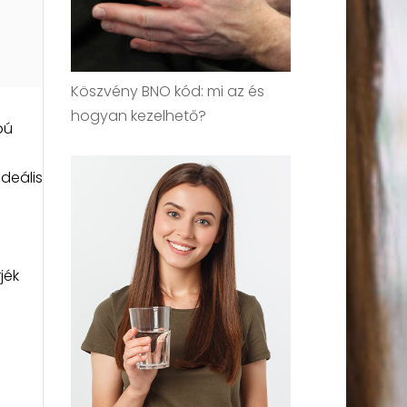
Köszvény BNO kód: mi az és
hogyan kezelhető?
pú
ideális
jék
s