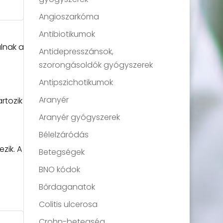
Angioszarkóma
Antibiotikumok
lnak a
Antidepresszánsok,
szorongásoldók gyógyszerek
Antipszichotikumok
Aranyér
rtozik
Aranyér gyógyszerek
Bélelzáródás
zik. A
Betegségek
BNO kódok
Bőrdaganatok
Colitis ulcerosa
Crohn-betegség