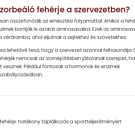
orbeáló fehérje a szervezetben?
an összefonódik az emésztési folyamattal. Amikor a fehé
nzimek bontják le azokat aminosavakra. Ezek az aminosav
a véráramba, ahol eljutnak a sejtekhez és szövetekhez.
sa lehetővé teszi, hogy a szervezet azonnal felhasználja 
fehérjék nemcsak az izomépítésben játszanak szerepet, 
t vesznek. Például fontosak a hormonok és enzimek
 szabályozásában.
fehérje: hatékony táplálkozás a sportteljesítményért