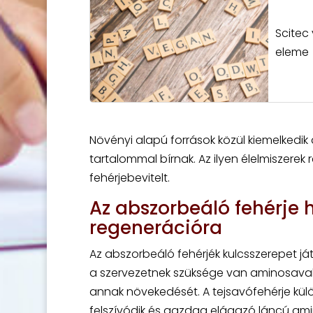
Scitec
eleme
Növényi alapú források közül kiemelkedi
tartalommal bírnak. Az ilyen élelmiszerek
fehérjebevitelt.
Az abszorbeáló fehérje
regenerációra
Az abszorbeáló fehérjék kulcsszerepet 
a szervezetnek szüksége van aminosavak
annak növekedését. A tejsavófehérje kü
felszívódik és gazdag elágazó láncú am