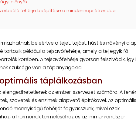
ügyi előnyök
bszorbeáló fehérje beépítése a mindennapi étrendbe
rmazhatnak, beleértve a tejet, tojást, húst és növényi ala
é tartozik például a tejsavófehérje, amely a tej egyik fő
ortolók körében. A tejsavófehérje gyorsan felszívódik, így 
etnek szüksége van a tápanyagokra.
 optimális táplálkozásban
 elengedhetetlenek az emberi szervezet számára. A fehér
tek, szövetek és enzimek alapvető építőkövei. Az optimáli
endő mennyiségű fehérjét fogyasszunk, mivel ezek
ához, a hormonok termeléséhez és az immunrendszer