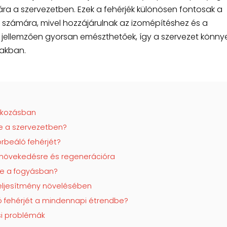
ra a szervezetben. Ezek a fehérjék különösen fontosak a
k számára, mivel hozzájárulnak az izomépítéshez és a
 jellemzően gyorsan emészthetőek, így a szervezet könnye
zakban.
álkozásban
e a szervezetben?
rbeáló fehérjét?
mnövekedésre és regenerációra
je a fogyásban?
teljesítmény növelésében
ó fehérjét a mindennapi étrendbe?
si problémák