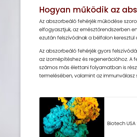
Hogyan működik az absz
Az abszorbeáló fehérjék működése szoros
elfogyasztjuk, az emésztőrendszerben e
ezután felszívódnak a bélfalon keresztül 
Az abszorbeáló fehérjék gyors felszívódá
az izomépítéshez és regenerációhoz. A 
számos más élettani folyamatban is rész
termelésében, valamint az immunválasz
Biotech USA 