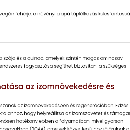
 vegán fehérje: a növényi alapú táplálkozás kulcsfontoss
k a szója és a quinoa, amelyek szintén magas aminosav-
 rendszeres fogyasztása segíthet biztosítani a szükséges
 hatása az izomnövekedésre és
játszanak az izomnövekedésben és regenerációban. Edzés
ra ahhoz, hogy helyreállítsa az izomszövetet és támoga
lönösen hatékony ebben a folyamatban, mivel gyorsan
inosavakban (BCAA), amelyek közvetlenül hozzájárulnak a