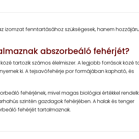
az izomzat fenntartásához szükségesek, hanem hozzájáru
talmaznak abszorbeáló fehérjét?
özé tartozik számos élelmiszer. A legjobb források közé ta
 nyernek ki. A tejsavófehérje por formájában kapható, és
szorbeáló fehérjének, mivel magas biológiai értékkel rendelke
 marhahús szintén gazdagok fehérjében. A halak és tenger
rbeáló fehérjét tartalmaznak.