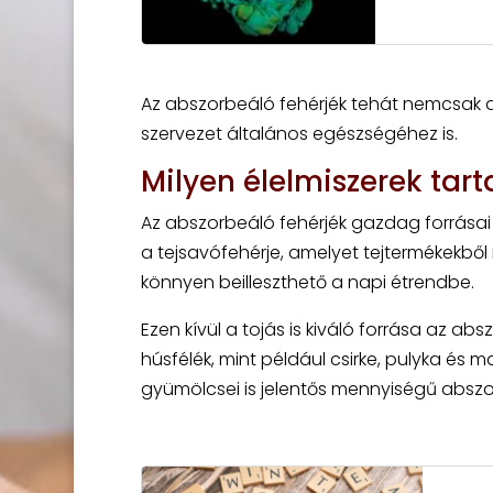
Az abszorbeáló fehérjék tehát nemcsak 
szervezet általános egészségéhez is.
Milyen élelmiszerek tar
Az abszorbeáló fehérjék gazdag forrásai k
a tejsavófehérje, amelyet tejtermékekből
könnyen beilleszthető a napi étrendbe.
Ezen kívül a tojás is kiváló forrása az ab
húsfélék, mint például csirke, pulyka és
gyümölcsei is jelentős mennyiségű abszo