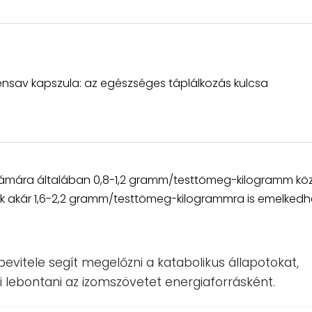
lénsav kapszula: az egészséges táplálkozás kulcsa
k számára általában 0,8-1,2 gramm/testtömeg-kilogramm kö
k akár 1,6-2,2 gramm/testtömeg-kilogrammra is emelkedh
vitele segít megelőzni a katabolikus állapotokat,
 lebontani az izomszövetet energiaforrásként.