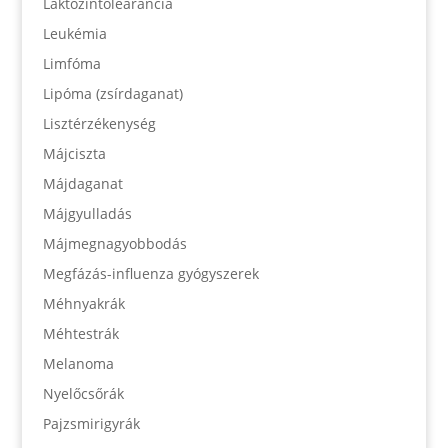
Laktózintolearancia
Leukémia
Limfóma
Lipóma (zsírdaganat)
Lisztérzékenység
Májciszta
Májdaganat
Májgyulladás
Májmegnagyobbodás
Megfázás-influenza gyógyszerek
Méhnyakrák
Méhtestrák
Melanoma
Nyelőcsőrák
Pajzsmirigyrák