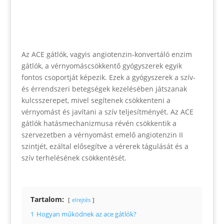
Az ACE gátlók, vagyis angiotenzin-konvertáló enzim
gátlók, a vérnyomáscsökkentő gyógyszerek egyik
fontos csoportját képezik. Ezek a gyógyszerek a szív-
és érrendszeri betegségek kezelésében játszanak
kulcsszerepet, mivel segítenek csökkenteni a
vérnyomást és javítani a szív teljesítményét. Az ACE
gátlók hatásmechanizmusa révén csökkentik a
szervezetben a vérnyomást emelő angiotenzin II
szintjét, ezáltal elősegítve a vérerek tágulását és a
szív terhelésének csökkentését.
Tartalom:
elrejtés
1
Hogyan működnek az ace gátlók?