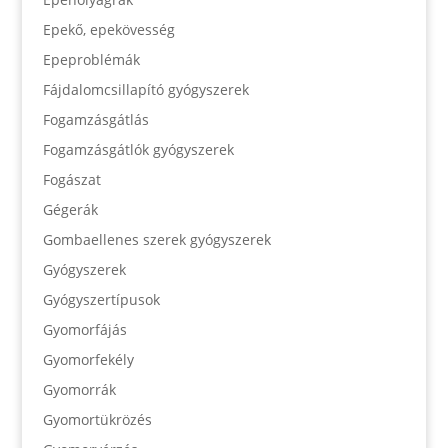
Epekő, epekövesség
Epeproblémák
Fájdalomcsillapító gyógyszerek
Fogamzásgátlás
Fogamzásgátlók gyógyszerek
Fogászat
Gégerák
Gombaellenes szerek gyógyszerek
Gyógyszerek
Gyógyszertípusok
Gyomorfájás
Gyomorfekély
Gyomorrák
Gyomortükrözés