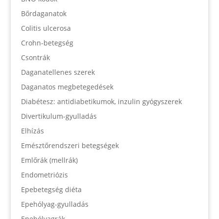
Bőrdaganatok
Colitis ulcerosa
Crohn-betegség
Csontrák
Daganatellenes szerek
Daganatos megbetegedések
Diabétesz: antidiabetikumok, inzulin gyógyszerek
Divertikulum-gyulladás
Elhízás
Emésztőrendszeri betegségek
Emlőrák (mellrák)
Endometriózis
Epebetegség diéta
Epehólyag-gyulladás
Epehólyagrák