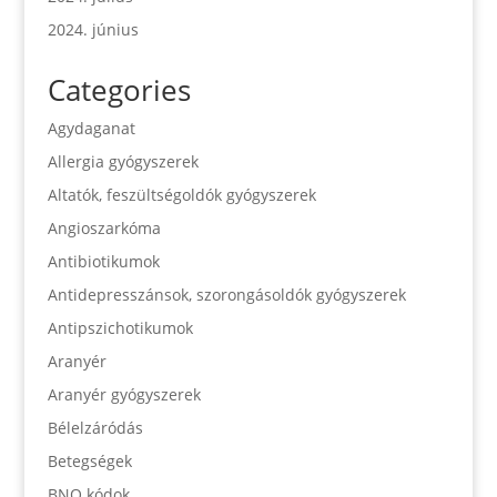
2024. június
Categories
Agydaganat
Allergia gyógyszerek
Altatók, feszültségoldók gyógyszerek
Angioszarkóma
Antibiotikumok
Antidepresszánsok, szorongásoldók gyógyszerek
Antipszichotikumok
Aranyér
Aranyér gyógyszerek
Bélelzáródás
Betegségek
BNO kódok