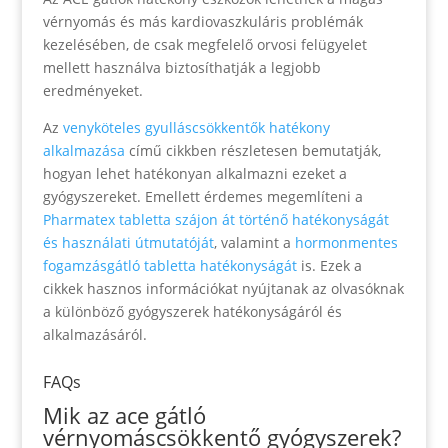
vérnyomás és más kardiovaszkuláris problémák
kezelésében, de csak megfelelő orvosi felügyelet
mellett használva biztosíthatják a legjobb
eredményeket.
Az
venyköteles gyulláscsökkentők hatékony
alkalmazása
című cikkben részletesen bemutatják,
hogyan lehet hatékonyan alkalmazni ezeket a
gyógyszereket. Emellett érdemes megemlíteni a
Pharmatex tabletta szájon át történő hatékonyságát
és használati útmutatóját
, valamint a
hormonmentes
fogamzásgátló tabletta hatékonyságát
is. Ezek a
cikkek hasznos információkat nyújtanak az olvasóknak
a különböző gyógyszerek hatékonyságáról és
alkalmazásáról.
FAQs
Mik az ace gátló
vérnyomáscsökkentő gyógyszerek?