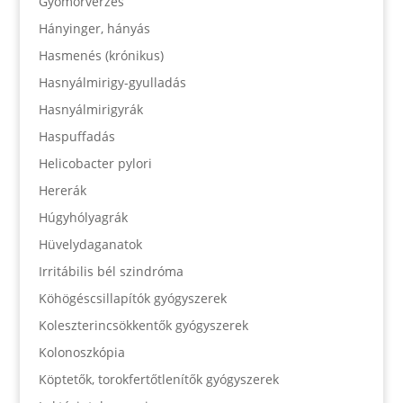
Gyomorvérzés
Hányinger, hányás
Hasmenés (krónikus)
Hasnyálmirigy-gyulladás
Hasnyálmirigyrák
Haspuffadás
Helicobacter pylori
Hererák
Húgyhólyagrák
Hüvelydaganatok
Irritábilis bél szindróma
Köhögéscsillapítók gyógyszerek
Koleszterincsökkentők gyógyszerek
Kolonoszkópia
Köptetők, torokfertőtlenítők gyógyszerek