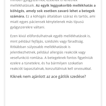
mellékhatásaik.
Az egyik leggyakoribb mellékhatás a
köhögés, amely sok esetben zavaró lehet a betegek
számára.
Ez a köhögés általában száraz és tartós, ami
miatt egyes páciensek kénytelenek más típusú
gyógyszerekre váltani.
Ezen kívül előfordulhatnak egyéb mellékhatások is,
mint például fejfájás, szédülés vagy fáradtság.
Ritkábban súlyosabb mellékhatások is
jelentkezhetnek, például allergiás reakciók vagy
vesefunkció romlása. A betegeknek fontos figyelniük
ezekre a tünetekre, és ha bármilyen szokatlan
reakciót tapasztalnak, konzultálniuk kell orvosukkal.
Kiknek nem ajánlott az ace gátlók szedése?