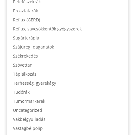
Petefészekrák
Prosztatarák
Reflux (GERD)
Reflux, savcsökkentők gyógyszerek
Sugárterápia
Szájüregi daganatok
Székrekedés
Szövettan
Táplálkozás
Terhesség, gyerekágy
Tüdőrák
Tumormarkerek
Uncategorized
Vakbélgyulladás
Vastagbélpolip