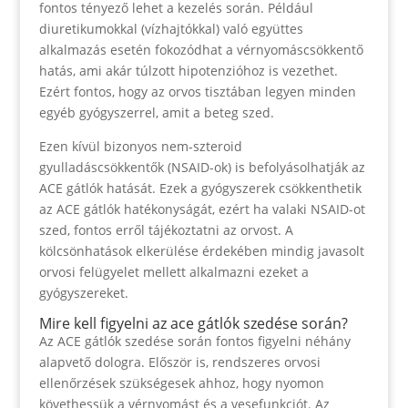
fontos tényező lehet a kezelés során. Például
diuretikumokkal (vízhajtókkal) való együttes
alkalmazás esetén fokozódhat a vérnyomáscsökkentő
hatás, ami akár túlzott hipotenzióhoz is vezethet.
Ezért fontos, hogy az orvos tisztában legyen minden
egyéb gyógyszerrel, amit a beteg szed.
Ezen kívül bizonyos nem-szteroid
gyulladáscsökkentők (NSAID-ok) is befolyásolhatják az
ACE gátlók hatását. Ezek a gyógyszerek csökkenthetik
az ACE gátlók hatékonyságát, ezért ha valaki NSAID-ot
szed, fontos erről tájékoztatni az orvost. A
kölcsönhatások elkerülése érdekében mindig javasolt
orvosi felügyelet mellett alkalmazni ezeket a
gyógyszereket.
Mire kell figyelni az ace gátlók szedése során?
Az ACE gátlók szedése során fontos figyelni néhány
alapvető dologra. Először is, rendszeres orvosi
ellenőrzések szükségesek ahhoz, hogy nyomon
követhessük a vérnyomást és a vesefunkciót. Az