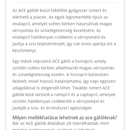
Az ACE gátlók közül többféle gyógyszer ismert és
elérhető a piacon. Az egyik legismertebb típus az
enalapril, amelyet széles körben használnak magas
vérnyomás és szívelégtelenség kezelésére. Az
enalapril hatékonyan csökkenti a vérnyomást és
javítja a szív teljesítményét, így sok orvos ajánlja ezt a
készítményt.
Egy másik népszerű ACE gátló a lisinopril, amely
szintén széles körben alkalmazott magas vérnyomás
és szívelégtelenség esetén. A lisinopril különösen
kedvelt, mivel hosszú hatástartamú, így napi egyszeri
adagolással is elegendő lehet. További ismert ACE
gátlók közé tartozik a ramipril és a captopril, amelyek
szintén hatékonyan csökkentik a vérnyomást és
javítják a szív- és érrendszeri egészséget.
Milyen mellékhatásai lehetnek az ace gátlóknak?
Bár az ACE gátlók általában jól tolerálhatóak, mint
minden gyógyszernek, ezeknek is lehetnek