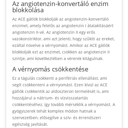
Az angiotenzin-konvertáló enzim
blokkolása
Az ACE gátlók blokkolják az angiotenzin-konvertáló
enzimet, amely felelős az angiotenzin I átalakításáért
angiotenzin II-vé. Az angiotenzin II egy erős
vazokonstriktor, ami azt jelenti, hogy szűkíti az ereket,
ezáltal növelve a vérnyomást. Amikor az ACE gátlók
blokkolják ezt az enzimet, csökken az angiotenzin II
szintje, ami következtében a vérerek kitágulnak.
A vérnyomás csökkentése
Ez a tágulás csökkenti a perifériás ellenállást, ami
segít csökkenteni a vérnyomást. Ezen kívül az ACE
gátlók csökkentik az aldoszteron termelését is, ami
hozzájárul a nátrium- és vízvisszatartás
csökkentéséhez, így tovább mérséklik a vérnyomást. A
gyógyszerek tehát komplex módon hatnak a
szervezetben, elősegítve a szív- és érrendszeri
egészség javítását.