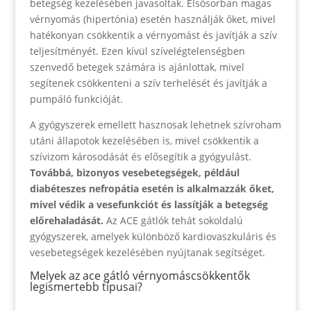
betegség kezelésében javasoltak. Elsősorban magas
vérnyomás (hipertónia) esetén használják őket, mivel
hatékonyan csökkentik a vérnyomást és javítják a szív
teljesítményét. Ezen kívül szívelégtelenségben
szenvedő betegek számára is ajánlottak, mivel
segítenek csökkenteni a szív terhelését és javítják a
pumpáló funkcióját.
A gyógyszerek emellett hasznosak lehetnek szívroham
utáni állapotok kezelésében is, mivel csökkentik a
szívizom károsodását és elősegítik a gyógyulást.
Továbbá, bizonyos vesebetegségek, például
diabéteszes nefropátia esetén is alkalmazzák őket,
mivel védik a vesefunkciót és lassítják a betegség
előrehaladását.
Az ACE gátlók tehát sokoldalú
gyógyszerek, amelyek különböző kardiovaszkuláris és
vesebetegségek kezelésében nyújtanak segítséget.
Melyek az ace gátló vérnyomáscsökkentők
legismertebb típusai?