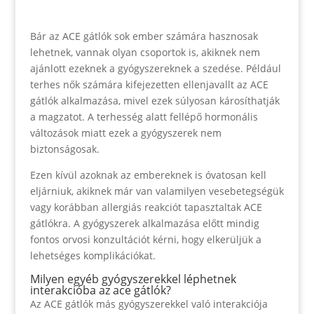
Bár az ACE gátlók sok ember számára hasznosak
lehetnek, vannak olyan csoportok is, akiknek nem
ajánlott ezeknek a gyógyszereknek a szedése. Például
terhes nők számára kifejezetten ellenjavallt az ACE
gátlók alkalmazása, mivel ezek súlyosan károsíthatják
a magzatot. A terhesség alatt fellépő hormonális
változások miatt ezek a gyógyszerek nem
biztonságosak.
Ezen kívül azoknak az embereknek is óvatosan kell
eljárniuk, akiknek már van valamilyen vesebetegségük
vagy korábban allergiás reakciót tapasztaltak ACE
gátlókra. A gyógyszerek alkalmazása előtt mindig
fontos orvosi konzultációt kérni, hogy elkerüljük a
lehetséges komplikációkat.
Milyen egyéb gyógyszerekkel léphetnek
interakcióba az ace gátlók?
Az ACE gátlók más gyógyszerekkel való interakciója