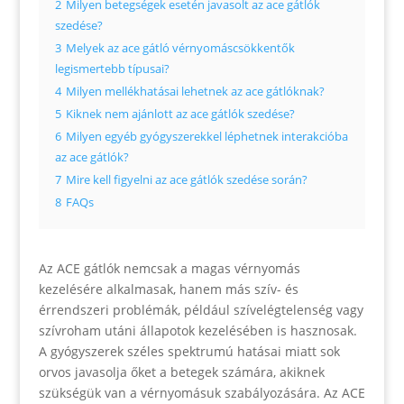
2
Milyen betegségek esetén javasolt az ace gátlók
szedése?
3
Melyek az ace gátló vérnyomáscsökkentők
legismertebb típusai?
4
Milyen mellékhatásai lehetnek az ace gátlóknak?
5
Kiknek nem ajánlott az ace gátlók szedése?
6
Milyen egyéb gyógyszerekkel léphetnek interakcióba
az ace gátlók?
7
Mire kell figyelni az ace gátlók szedése során?
8
FAQs
Az ACE gátlók nemcsak a magas vérnyomás
kezelésére alkalmasak, hanem más szív- és
érrendszeri problémák, például szívelégtelenség vagy
szívroham utáni állapotok kezelésében is hasznosak.
A gyógyszerek széles spektrumú hatásai miatt sok
orvos javasolja őket a betegek számára, akiknek
szükségük van a vérnyomásuk szabályozására. Az ACE