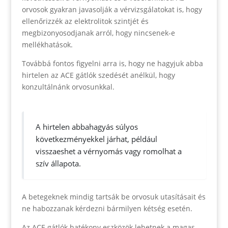
orvosok gyakran javasolják a vérvizsgálatokat is, hogy
ellenőrizzék az elektrolitok szintjét és
megbizonyosodjanak arról, hogy nincsenek-e
mellékhatások.
Továbbá fontos figyelni arra is, hogy ne hagyjuk abba
hirtelen az ACE gátlók szedését anélkül, hogy
konzultálnánk orvosunkkal.
A hirtelen abbahagyás súlyos
következményekkel járhat, például
visszaeshet a vérnyomás vagy romolhat a
szív állapota.
A betegeknek mindig tartsák be orvosuk utasításait és
ne habozzanak kérdezni bármilyen kétség esetén.
Az ACE gátlók hatékony eszközök lehetnek a magas