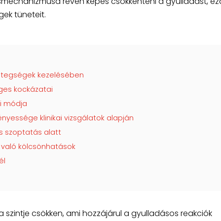
echanizmusa révén képes csökkenteni a gyulladást, ezá
ek tüneteit.
etegségek kezelésében
ges kockázatai
i módja
ssége klinikai vizsgálatok alapján
 szoptatás alatt
való kölcsönhatások
él
 szintje csökken, ami hozzájárul a gyulladásos reakciók