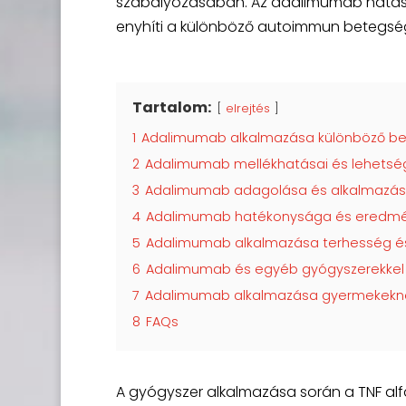
szabályozásában. Az adalimumab hatásm
enyhíti a különböző autoimmun betegség
Tartalom:
elrejtés
1
Adalimumab alkalmazása különböző b
2
Adalimumab mellékhatásai és lehetsé
3
Adalimumab adagolása és alkalmazás
4
Adalimumab hatékonysága és eredménye
5
Adalimumab alkalmazása terhesség és
6
Adalimumab és egyéb gyógyszerekkel 
7
Adalimumab alkalmazása gyermekekn
8
FAQs
A gyógyszer alkalmazása során a TNF alfa