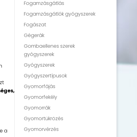
Fogamzásgátlás
Fogamzásgátlók gyógyszerek
Fogászat
Gégerák
Gombaellenes szerek
gyógyszerek
Gyógyszerek
n
Gyógyszertípusok
zt
Gyomorfájás
séges,
Gyomorfekély
Gyomorrák
Gyomortükrözés
Gyomorvérzés
e a