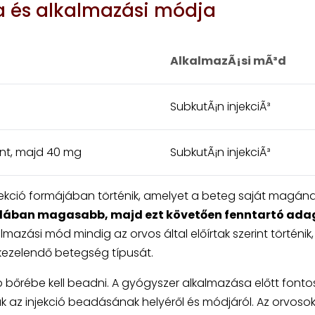
 és alkalmazási módja
AlkalmazÃ¡si mÃ³d
SubkutÃ¡n injekciÃ³
nt, majd 40 mg
SubkutÃ¡n injekciÃ³
kció formájában történik, amelyet a beteg saját magának
alában magasabb, majd ezt követően fenntartó ada
azási mód mindig az orvos által előírtak szerint történik,
kezelendő betegség típusát.
 bőrébe kell beadni. A gyógyszer alkalmazása előtt fontos
az injekció beadásának helyéről és módjáról. Az orvoso