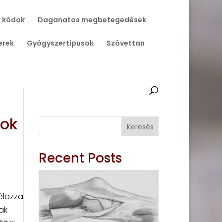
 kódok
Daganatos megbetegedések
erek
Gyógyszertípusok
Szövettan
sok
Keresés
Recent Posts
élozza
ak