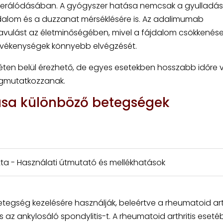
enerálódásában. A gyógyszer hatása nemcsak a gyulladás
dalom és a duzzanat mérséklésére is. Az adalimumab
avulást az életminőségében, mivel a fájdalom csökkenés
evékenységek könnyebb elvégzését.
ten belül érezhető, de egyes esetekben hosszabb időre 
egmutatkozzanak.
sa különböző betegségek
ta - Használati útmutató és mellékhatások
ség kezelésére használják, beleértve a rheumatoid arth
 az ankylosáló spondylitis-t. A rheumatoid arthritis eset