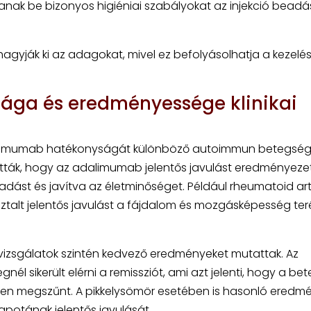
sanak be bizonyos higiéniai szabályokat az injekció bead
e hagyják ki az adagokat, mivel ez befolyásolhatja a kezelé
ga és eredményessége klinikai
 adalimumab hatékonyságát különböző autoimmun betegsé
atták, hogy az adalimumab jelentős javulást eredményeze
dást és javítva az életminőséget. Például rheumatoid arth
ztalt jelentős javulást a fájdalom és mozgásképesség ter
izsgálatok szintén kedvező eredményeket mutattak. Az
l sikerült elérni a remissziót, ami azt jelenti, hogy a be
jesen megszűnt. A pikkelysömör esetében is hasonló eredm
lapotának jelentős javulását.