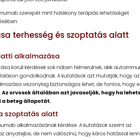
imumab szerepét mint hatékony terápiás lehetőséget
ésében.
 terhesség és szoptatás alatt
atti alkalmazása
ása körüli kérdések sok nőben felmerülnek, akik autoimmu
láson gondolkodnak. A kutatások azt mutatják, hogy az
lmazása viszonylag biztonságos lehet, de fontos, hogy e
.
Az orvosok általában azt javasolják, hogy ha lehet
i a beteg állapotát.
 szoptatás alatt
imumab alkalmazásának kérdése. A kutatások szerint az
z anyatejbe, de nem valószínű, hogy káros hatással lenn