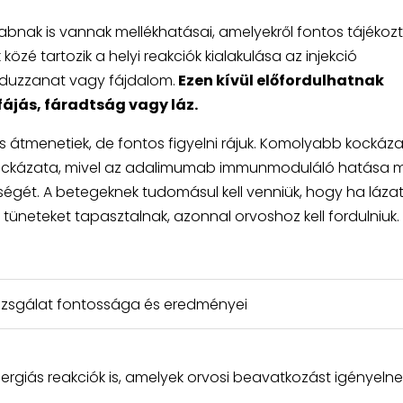
nak is vannak mellékhatásai, amelyekről fontos tájékozt
özé tartozik a helyi reakciók kialakulása az injekció
 duzzanat vagy fájdalom.
Ezen kívül előfordulhatnak
jfájás, fáradtság vagy láz.
 átmenetiek, de fontos figyelni rájuk. Komolyabb kockáza
t kockázata, mivel az adalimumab immunmoduláló hatása m
égét. A betegeknek tudomásul kell venniük, hogy ha lázat
tüneteket tapasztalnak, azonnal orvoshoz kell fordulniuk.
izsgálat fontossága és eredményei
llergiás reakciók is, amelyek orvosi beavatkozást igényelne