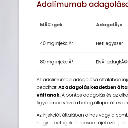
Adalimumab adagolása
MÃ©rgek
AdagolÃ¡s
40 mg injekciÃ³
Heti egyszer
80 mg injekciÃ³
ElsÅ‘ adagkÃ©
Az adalimumab adagolása általában inje
beadhat.
Az adagolás kezdetben ált
váltanak.
A pontos adagolás és az alkalm
figyelembe véve a beteg állapotát és a 
Az injekciót általában a has vagy a comb
hogy a betegek alaposan tájékozódjanak 