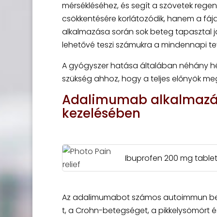
mérsékléséhez, és segít a szövetek reg
csökkentésére korlátozódik, hanem a fáj
alkalmazása során sok beteg tapasztal j
lehetővé teszi számukra a mindennapi t
A gyógyszer hatása általában néhány hé
szükség ahhoz, hogy a teljes előnyök m
Adalimumab alkalmazá
kezelésében
Ibuprofen 200 mg tablet
Az adalimumabot számos autoimmun beteg
t, a Crohn-betegséget, a pikkelysömört és