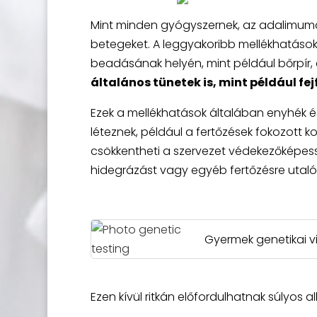
Mint minden gyógyszernek, az adalimumab
betegeket. A leggyakoribb mellékhatások k
beadásának helyén, mint például bőrpír,
általános tünetek is, mint például fe
Ezek a mellékhatások általában enyhék és
léteznek, például a fertőzések fokozot
csökkentheti a szervezet védekezőképess
hidegrázást vagy egyéb fertőzésre utaló 
Gyermek genetikai v
Ezen kívül ritkán előfordulhatnak súlyos a