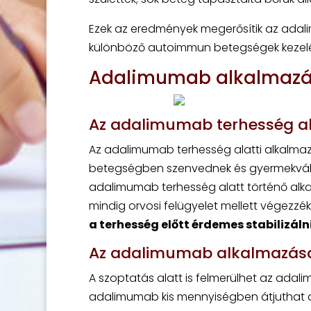
Ezek az eredmények megerősítik az adal
különböző autoimmun betegségek kezel
Adalimumab alkalmazása
Az adalimumab terhesség al
Az adalimumab terhesség alatti alkalmaz
betegségben szenvednek és gyermekválla
adalimumab terhesség alatt történő alka
mindig orvosi felügyelet mellett végezzék
a terhesség előtt érdemes stabilizáln
Az adalimumab alkalmazása
A szoptatás alatt is felmerülhet az adal
adalimumab kis mennyiségben átjuthat a