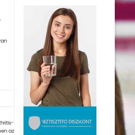
e
van
ritis-
ében az