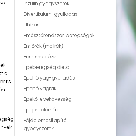
ása
inzulin gyógyszerek
Divertikulum-gyulladás
s
Elhízás
Emésztőrendszeri betegségek
Emlőrák (mellrák)
Endometriózis
gek
Epebetegség diéta
tt a
Epehólyag-gyulladás
ritis
Epehólyagrák
én
Epekő, epekövesség
Epeproblémák
tegség
Fájdalomcsillapító
ények
gyógyszerek