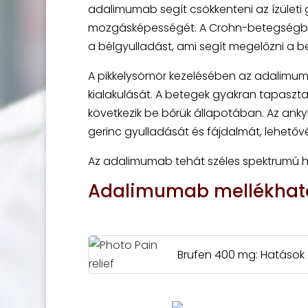
adalimumab segít csökkenteni az ízületi g
mozgásképességét. A Crohn-betegségbe
a bélgyulladást, ami segít megelőzni a b
A pikkelysömör kezelésében az adalimum
kialakulását. A betegek gyakran tapaszta
következik be bőrük állapotában. Az ank
gerinc gyulladását és fájdalmát, lehetőv
Az adalimumab tehát széles spektrumú ha
Adalimumab mellékhatás
Brufen 400 mg: Hatások