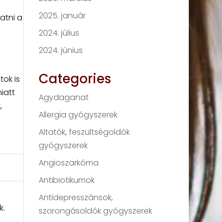
2025. január
atni a
2024. július
2024. június
Categories
tok is
iatt
Agydaganat
,
Allergia gyógyszerek
Altatók, feszültségoldók
gyógyszerek
Angioszarkóma
Antibiotikumok
Antidepresszánsok,
k.
szorongásoldók gyógyszerek