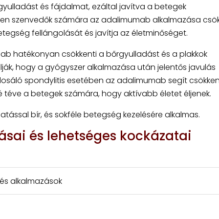
yulladást és fájdalmat, ezáltal javítva a betegek
n szenvedők számára az adalimumab alkalmazása csök
etegség fellángolását és javítja az életminőséget.
ab hatékonyan csökkenti a bőrgyulladást és a plakkok
lják, hogy a gyógyszer alkalmazása után jelentős javulás
ylosáló spondylitis esetében az adalimumab segít csökken
é téve a betegek számára, hogy aktívabb életet éljenek.
tással bír, és sokféle betegség kezelésére alkalmas.
ai és lehetséges kockázatai
 és alkalmazások