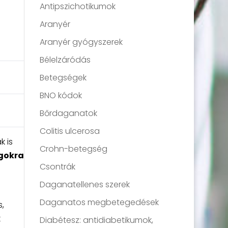
Antipszichotikumok
Aranyér
Aranyér gyógyszerek
Bélelzáródás
Betegségek
BNO kódok
Bőrdaganatok
Colitis ulcerosa
 is
Crohn-betegség
gokra
Csontrák
Daganatellenes szerek
Daganatos megbetegedések
,
k
Diabétesz: antidiabetikumok,