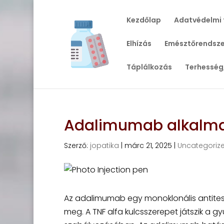
Kezdőlap
Adatvédelmi 
Elhízás
Emésztőrendsze
Táplálkozás
Terhesség
Adalimumab alkalmaz
Szerző:
jopatika
|
márc 21, 2025
|
Uncategoriz
Az adalimumab egy monoklonális antitest,
meg. A TNF alfa kulcsszerepet játszik a