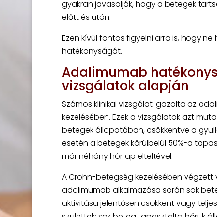
gyakran javasolják, hogy a betegek tart
előtt és után.
Ezen kívül fontos figyelni arra is, hogy n
hatékonyságát.
Adalimumab hatékonysá
vizsgálatok alapján
Számos klinikai vizsgálat igazolta az
kezelésében. Ezek a vizsgálatok azt mut
betegek állapotában, csökkentve a gyulla
esetén a betegek körülbelül 50%-a tapas
már néhány hónap elteltével.
A Crohn-betegség kezelésében végzett v
adalimumab alkalmazása során sok betegné
aktivitása jelentősen csökkent vagy tel
születtek; sok beteg tapasztalta bőrük ál