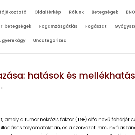
tájékoztató
Oldaltérkép
Rólunk
Betegségek
BNO
ri betegségek
Fogamzásgátlás
Fogászat
Gyógysz
, gyerekágy
Uncategorized
ása: hatások és mellékhatá
ed
 amely a tumor nekrózis faktor (TNF) alfa nevű fehérjét c
 gyulladásos folyamatokban, és a szervezet immunválaszán