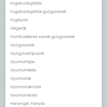
Fogamzásgátlás
Fogamzásgátlók gyógyszerek
Fogászat
Gégerák
Gombaellenes szerek gyógyszerek
Gyógyszerek
Gyógyszertípusok
Gyomorfájás
Gyomorfekély
Gyomorrák
Gyomortükrözés
Gyomorvérzés
Hányinger, hányás