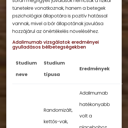
során megfigyelt javulások nemcsak a fizikai
tünetekre vonatkoznak, hanem a betegek
pszichológiai állapotára is pozitív hatással
vannak, mivel a bőr állapotának javulása
hozzájárul az önértékelés növeléséhez.
Adalimumab vizsgálatok eredményei
gyulladásos bélbetegségekben
Studium
Studium
Eredmények
neve
típusa
Adalimumab
hatékonyabb
Randomizált,
volt a
kettős-vak,
placebohoz