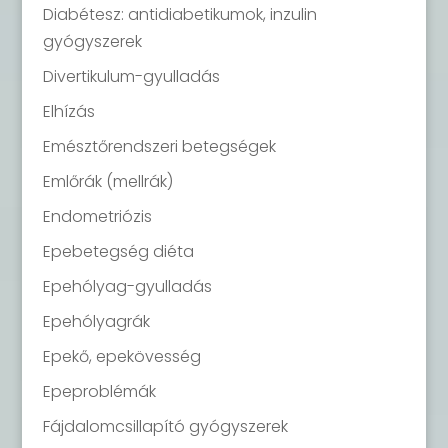
Diabétesz: antidiabetikumok, inzulin
gyógyszerek
Divertikulum-gyulladás
Elhízás
Emésztőrendszeri betegségek
Emlőrák (mellrák)
Endometriózis
Epebetegség diéta
Epehólyag-gyulladás
Epehólyagrák
Epekő, epekövesség
Epeproblémák
Fájdalomcsillapító gyógyszerek