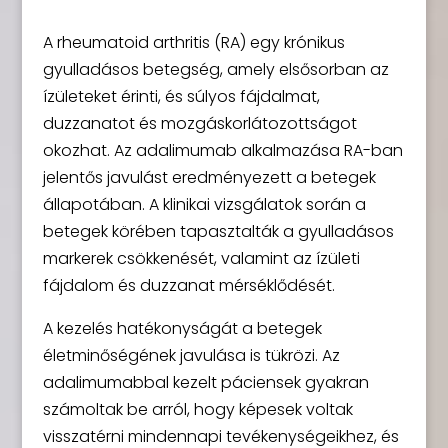
A rheumatoid arthritis (RA) egy krónikus
gyulladásos betegség, amely elsősorban az
ízületeket érinti, és súlyos fájdalmat,
duzzanatot és mozgáskorlátozottságot
okozhat. Az adalimumab alkalmazása RA-ban
jelentős javulást eredményezett a betegek
állapotában. A klinikai vizsgálatok során a
betegek körében tapasztalták a gyulladásos
markerek csökkenését, valamint az ízületi
fájdalom és duzzanat mérséklődését.
A kezelés hatékonyságát a betegek
életminőségének javulása is tükrözi. Az
adalimumabbal kezelt páciensek gyakran
számoltak be arról, hogy képesek voltak
visszatérni mindennapi tevékenységeikhez, és