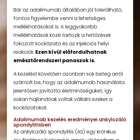
Bár az adalimumab általában jól tolerálható,
fontos figyelembe venni a lehetséges
mellékhatásokat is. A leggyakoribb
mellékhatások közé tartozik a fertőzések
fokozott kockázata és az injekciós helyi
reakciók.
Ezen kívül előfordulhatnak
emésztőrendszeri panaszok is.
A kezelést követően azonban sok beteg arról
számolt be, hogy az adalimumab használata
jelentősen javította életminőségüket, így
sokan hajlandóak voltak vállalni ezeket a
kockázatokat.
Adalimumab kezelés eredményei ankylozáló
spondylitisben
Az ankylozáló spondylitis (AS) egy krónikus