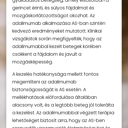
gyulladásos betegség, amely elsősorban a
gerincet érinti, és súlyos fájdalmat és
mozgáskorlátozottságot okozhat. Az
adalimumab alkalmazása AS-ban szintén
kedvező eredményeket mutatott. Klinikai
vizsgálatok során megfigyelték, hogy az
adalimumabbal kezelt betegek körében
csökkent a fájdalom és javult a
mozgásképesség.
A kezelés hatékonysága mellett fontos
megemlíteni az adalimumab
biztonságosságát is AS esetén. A
mellékhatások előfordulása általában
alacsony volt, és a legtöbb beteg jól tolerálta
a kezelést. Az adalimumabbal végzett terápia
lehetőséget biztosít arra, hogy az AS-ben