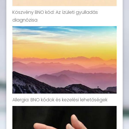
Köszvény BNO kód: Az ízületi gyulladás
diagnózisa
Allergia: BNO kódok és kezelési lehetőségek