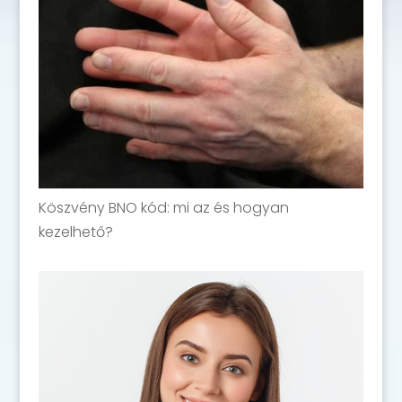
Köszvény BNO kód: mi az és hogyan
kezelhető?