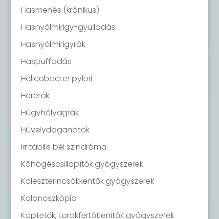
Hasmenés (krónikus)
Hasnyálmirigy-gyulladás
Hasnyálmirigyrák
Haspuffadás
Helicobacter pylori
Hererák
Húgyhólyagrák
Hüvelydaganatok
Irritábilis bél szindróma
Köhögéscsillapítók gyógyszerek
Koleszterincsökkentők gyógyszerek
Kolonoszkópia
Köptetők, torokfertőtlenítők gyógyszerek