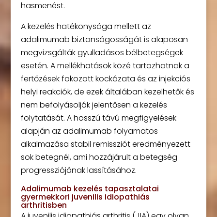
hasmenést.
A kezelés hatékonysága mellett az
adalimumab biztonságosságát is alaposan
megvizsgálták gyulladásos bélbetegségek
esetén. A mellékhatások közé tartozhatnak a
fertőzések fokozott kockázata és az injekciós
helyi reakciók, de ezek általában kezelhetők és
nem befolyásolják jelentősen a kezelés
folytatását. A hosszú távú megfigyelések
alapján az adalimumab folyamatos
alkalmazása stabil remissziót eredményezett
sok betegnél, ami hozzájárult a betegség
progressziójának lassításához.
Adalimumab kezelés tapasztalatai
gyermekkori juvenilis idiopathiás
arthritisben
A juvenilis idiopathiás arthritis (JIA) egy olyan