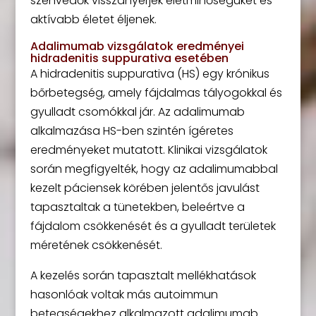
szenvedők visszanyerjék életminőségüket és
aktívabb életet éljenek.
Adalimumab vizsgálatok eredményei
hidradenitis suppurativa esetében
A hidradenitis suppurativa (HS) egy krónikus
bőrbetegség, amely fájdalmas tályogokkal és
gyulladt csomókkal jár. Az adalimumab
alkalmazása HS-ben szintén ígéretes
eredményeket mutatott. Klinikai vizsgálatok
során megfigyelték, hogy az adalimumabbal
kezelt páciensek körében jelentős javulást
tapasztaltak a tünetekben, beleértve a
fájdalom csökkenését és a gyulladt területek
méretének csökkenését.
A kezelés során tapasztalt mellékhatások
hasonlóak voltak más autoimmun
betegségekhez alkalmazott adalimumab