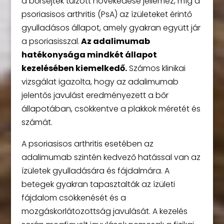
a bőrsejtek túlzott növekedése jellemez, míg a
psoriasisos arthritis (PsA) az ízületeket érintő
gyulladásos állapot, amely gyakran együtt jár
a psoriasisszal.
Az adalimumab
hatékonysága mindkét állapot
kezelésében kiemelkedő.
Számos klinikai
vizsgálat igazolta, hogy az adalimumab
jelentős javulást eredményezett a bőr
állapotában, csökkentve a plakkok méretét és
számát.
A psoriasisos arthritis esetében az
adalimumab szintén kedvező hatással van az
ízületek gyulladására és fájdalmára. A
betegek gyakran tapasztalták az ízületi
fájdalom csökkenését és a
mozgáskorlátozottság javulását. A kezelés