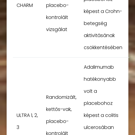
CHARM
placebo-
képest a Crohn-
kontrolált
betegség
vizsgálat
aktivitásának
csökkentésében
Adalimumab
hatékonyabb
volt a
Randomizált,
placebohoz
kettős-vak,
ULTRA 1, 2,
képest a colitis
placebo-
3
ulcerosában
kontrolált