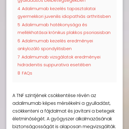
gyulladásos bélbetegségekben
4
Adalimumab kezelés tapasztalatai
gyermekkori juvenilis idiopathiás arthritisben
5
Adalimumab hatékonysága és
mellékhatásai krónikus plakkos psoriasisban
6
Adalimumab kezelés eredményei
ankylozáló spondylitisben
7
Adalimumab vizsgálatok eredményei
hidradenitis suppurativa esetében
8
FAQs
A TNF szintjének csökkentése révén az
adalimumab képes mérsékelni a gyulladást,
csökkenteni a fájdalmat és javítani a betegek
életminőségét. A gyógyszer alkalmazásának
biztonságosságát is alaposan megvizsgálták.