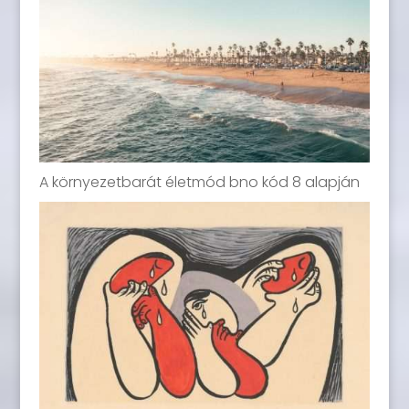
A környezetbarát életmód bno kód 8 alapján