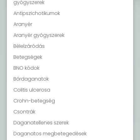
gyógyszerek
Antipszichotikumok
Aranyér
Aranyér gyógyszerek
Bélelzáródás
Betegségek
BNO kódok
Bőrdaganatok
Colitis ulcerosa
Crohn-betegség
Csontrák
Daganatellenes szerek
Daganatos megbetegedések