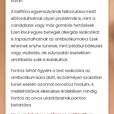
során.
A bélflóra egyensúlyának felborulása miatt
előfordulhatnak olyan problémák is, mint a
candidiasis vagy más gombás fertőzések.
Ezen kívül egyes betegek allergiás reakciókat
is tapasztalhatnak az antibiotikumokra. Ezek
lehetnek enyhe tünetek, mint például bőrkiütés
vagy viszketés, de súlyosabb esetekben
anafilaxiás sokk is kialakulhat.
Fontos tehát figyelni a test reakcióira az
antibiotikum kúra alatt, és bármilyen szokatlan
tünet esetén azonnal orvoshoz fordulni. A
mellékhatások elkerülése érdekében mindig
fontos az orvos utasításainak pontos
betartása.