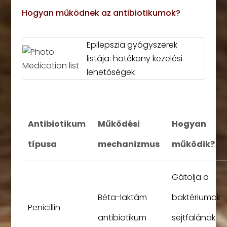
Hogyan működnek az antibiotikumok?
Epilepszia gyógyszerek
listája: hatékony kezelési
lehetőségek
Antibiotikum
Működési
Hogyan
típusa
mechanizmus
működik?
Gátolja a
Béta-laktám
baktériumok
Penicillin
antibiotikum
sejtfalának