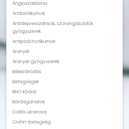
Angioszarkóma
Antibiotikumok
Antidepresszánsok, szorongásoldók
gyógyszerek
Antipszichotikumok
Aranyér
Aranyér gyógyszerek
Bélelzáródás
Betegségek
BNO kódok
Bőrdaganatok
Colitis ulcerosa
Crohn-betegség