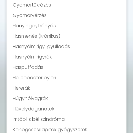
Gyomortükrözés
Gyomorvérzés
Hányinger, hányás
Hasmenés (krónikus)
Hasnyálmirigy-gyulladás
Hasnyálmirigyrák
Haspuffadás
Helicobacter pylori
Hererák
Húgyhólyagrák
Hüvelydaganatok
Irritábilis bél szindróma
Köhögéscsillapítók gyógyszerek