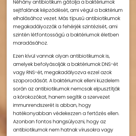
Néhány antibiotikum gátolja a baktériumok
sejtfalának képződését, ami végül a baktérium
elhalásához vezet. Más típusú antibiotikumok
megakadályozzák a fehérjék szintézisét, ami
szintén létfontosságú a baktériumok életben
maradásához.
Ezen kívül vannak olyan antibiotikumok is,
amelyek befolyásolják a baktériumok DNS-ét
vagy RNS-ét, megakadályozva ezzel azok
szaporodását. A baktériumok elleni küzdelem
során az antibiotikumok nemcsak elpusztítják
a kórokozókat, hanem segítik a szervezet
immunrendszerét is abban, hogy
hatékonyabban védekezzen a fertőzés ellen.
Azonban fontos hangsúlyozni, hogy az
antibiotikumok nem hatnak vírusokra vagy