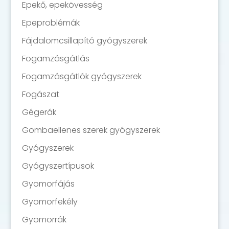
Epekő, epekövesség
Epeproblémák
Fájdalomcsillapító gyógyszerek
Fogamzásgátlás
Fogamzásgátlók gyógyszerek
Fogászat
Gégerák
Gombaellenes szerek gyógyszerek
Gyógyszerek
Gyógyszertípusok
Gyomorfájás
Gyomorfekély
Gyomorrák