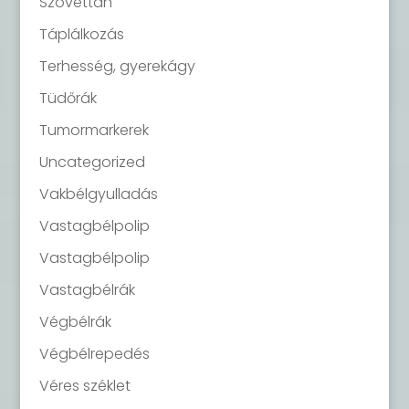
Szövettan
Táplálkozás
Terhesség, gyerekágy
Tüdőrák
Tumormarkerek
Uncategorized
Vakbélgyulladás
Vastagbélpolip
Vastagbélpolip
Vastagbélrák
Végbélrák
Végbélrepedés
Véres széklet