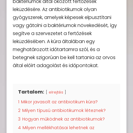
baktériumok által okozott fertőzések
leküzdésére. Az antibiotikumok olyan
gyógyszerek, amelyek képesek elpusztítani
vagy gátolni a baktériumok növekedését, így
segítve a szervezetet a fertőzések
leküzdésében. A kúra általában egy
meghatározott időtartamra szól, és a
betegnek szigorúan be kell tartania az orvos
által előírt adagolást és időpontokat.
Tartalom:
elrejtés
1
Mikor javasolt az antibiotikum kúra?
2
Milyen típusú antibiotikumok léteznek?
3
Hogyan működnek az antibiotikumok?
4
Milyen mellékhatásai lehetnek az