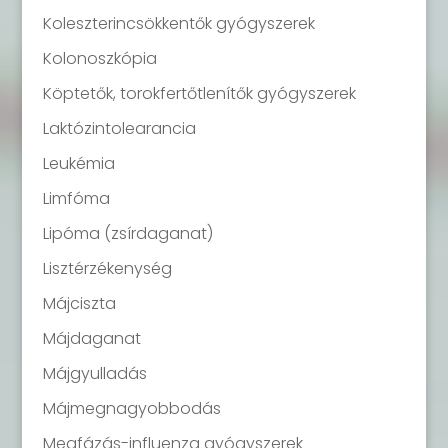
Koleszterincsökkentők gyógyszerek
Kolonoszkópia
Köptetők, torokfertőtlenítők gyógyszerek
Laktózintolearancia
Leukémia
Limfóma
Lipóma (zsírdaganat)
Lisztérzékenység
Májciszta
Májdaganat
Májgyulladás
Májmegnagyobbodás
Megfázás-influenza gyógyszerek