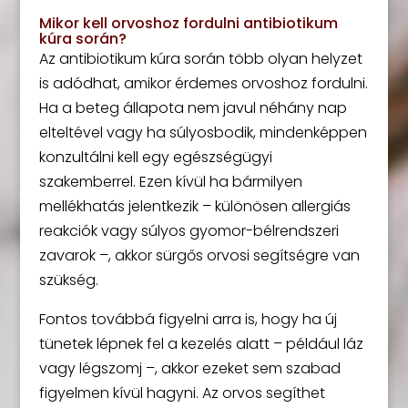
Mikor kell orvoshoz fordulni antibiotikum
kúra során?
Az antibiotikum kúra során több olyan helyzet
is adódhat, amikor érdemes orvoshoz fordulni.
Ha a beteg állapota nem javul néhány nap
elteltével vagy ha súlyosbodik, mindenképpen
konzultálni kell egy egészségügyi
szakemberrel. Ezen kívül ha bármilyen
mellékhatás jelentkezik – különösen allergiás
reakciók vagy súlyos gyomor-bélrendszeri
zavarok –, akkor sürgős orvosi segítségre van
szükség.
Fontos továbbá figyelni arra is, hogy ha új
tünetek lépnek fel a kezelés alatt – például láz
vagy légszomj –, akkor ezeket sem szabad
figyelmen kívül hagyni. Az orvos segíthet