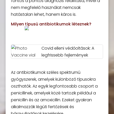
fontos a pontos diagnózis felállítása, mivel a
nem megfelelő használat nemcsak
hatástalan lehet, hanem káros is.
Milyen típusú antibiotikumok léteznek?
Covid elleni védőoltások: A
legfrissebb fejlemények
Az antibiotikumok széles spektrumú
gyógyszerek, amelyek különböző típusokra
oszthatók. Az egyik legfontosabb csoport a
penicillinek, amelyek közé tartozik például a
penicillin és az amoxicillin. Ezeket gyakran
alkalmazzák légúti fertőzések és
bőrgyulladások kezelésére.