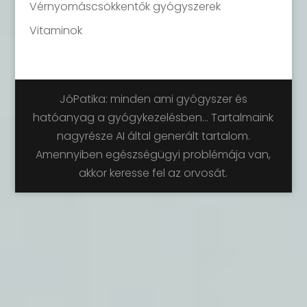
Vérnyomáscsökkentők gyógyszerek
Vitaminok
JóPatika: minden ami gyógyszer és
hatóanyag a gyógykezelésben... Tartalmaink
nagyrésze AI által generált tartalom.
Amennyiben egészségügyi problémája van,
akkor keresse fel az orvosát.