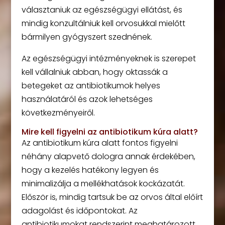
választaniuk az egészségügyi ellátást, és
mindig konzultálniuk kell orvosukkal mielőtt
bármilyen gyógyszert szednének.
Az egészségügyi intézményeknek is szerepet
kell vállalniuk abban, hogy oktassák a
betegeket az antibiotikumok helyes
használatáról és azok lehetséges
következményeiről.
Mire kell figyelni az antibiotikum kúra alatt?
Az antibiotikum kúra alatt fontos figyelni
néhány alapvető dologra annak érdekében,
hogy a kezelés hatékony legyen és
minimalizálja a mellékhatások kockázatát.
Először is, mindig tartsuk be az orvos által előírt
adagolást és időpontokat. Az
antibiotikumokat rendszerint meghatározott