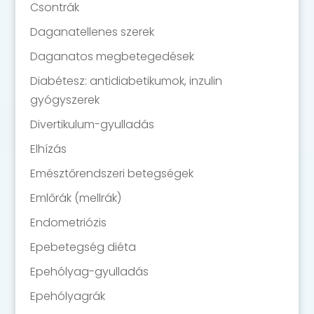
Csontrák
Daganatellenes szerek
Daganatos megbetegedések
Diabétesz: antidiabetikumok, inzulin
gyógyszerek
Divertikulum-gyulladás
Elhízás
Emésztőrendszeri betegségek
Emlőrák (mellrák)
Endometriózis
Epebetegség diéta
Epehólyag-gyulladás
Epehólyagrák