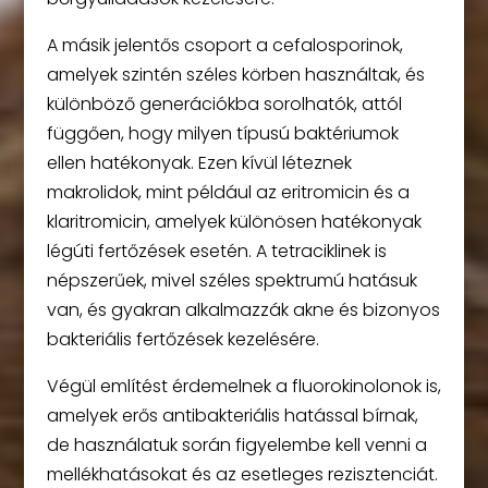
A másik jelentős csoport a cefalosporinok,
amelyek szintén széles körben használtak, és
különböző generációkba sorolhatók, attól
függően, hogy milyen típusú baktériumok
ellen hatékonyak. Ezen kívül léteznek
makrolidok, mint például az eritromicin és a
klaritromicin, amelyek különösen hatékonyak
légúti fertőzések esetén. A tetraciklinek is
népszerűek, mivel széles spektrumú hatásuk
van, és gyakran alkalmazzák akne és bizonyos
bakteriális fertőzések kezelésére.
Végül említést érdemelnek a fluorokinolonok is,
amelyek erős antibakteriális hatással bírnak,
de használatuk során figyelembe kell venni a
mellékhatásokat és az esetleges rezisztenciát.