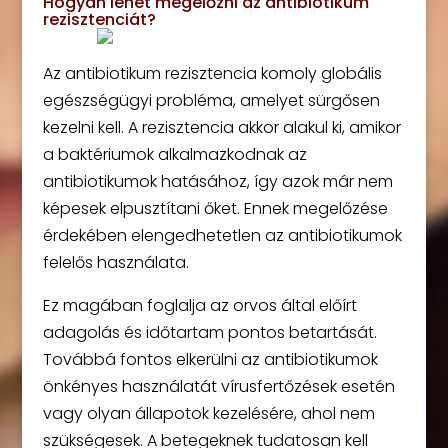
Hogyan lehet megelőzni az antibiotikum
rezisztenciát?
Az antibiotikum rezisztencia komoly globális
egészségügyi probléma, amelyet sürgősen
kezelni kell. A rezisztencia akkor alakul ki, amikor
a baktériumok alkalmazkodnak az
antibiotikumok hatásához, így azok már nem
képesek elpusztítani őket. Ennek megelőzése
érdekében elengedhetetlen az antibiotikumok
felelős használata.
Ez magában foglalja az orvos által előírt
adagolás és időtartam pontos betartását.
Továbbá fontos elkerülni az antibiotikumok
önkényes használatát vírusfertőzések esetén
vagy olyan állapotok kezelésére, ahol nem
szükségesek. A betegeknek tudatosan kell