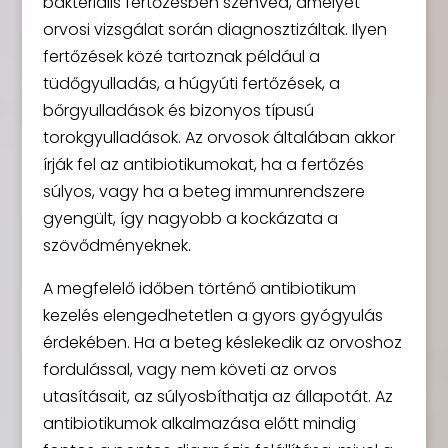
bakteriális fertőzésben szenved, amelyet
orvosi vizsgálat során diagnosztizáltak. Ilyen
fertőzések közé tartoznak például a
tüdőgyulladás, a húgyúti fertőzések, a
bőrgyulladások és bizonyos típusú
torokgyulladások. Az orvosok általában akkor
írják fel az antibiotikumokat, ha a fertőzés
súlyos, vagy ha a beteg immunrendszere
gyengült, így nagyobb a kockázata a
szövődményeknek.
A megfelelő időben történő antibiotikum
kezelés elengedhetetlen a gyors gyógyulás
érdekében. Ha a beteg késlekedik az orvoshoz
fordulással, vagy nem követi az orvos
utasításait, az súlyosbíthatja az állapotát. Az
antibiotikumok alkalmazása előtt mindig