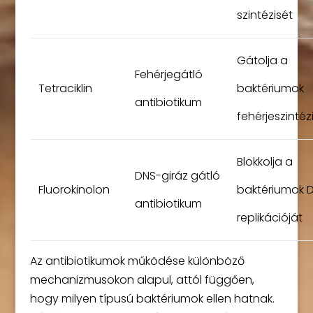
szintézisét
Gátolja a
Fehérjegátló
Tetraciklin
baktériumok
antibiotikum
fehérjeszintéz
Blokkolja a
DNS-giráz gátló
Fluorokinolon
baktériumok 
antibiotikum
replikációját
Az antibiotikumok működése különböző
mechanizmusokon alapul, attól függően,
hogy milyen típusú baktériumok ellen hatnak.