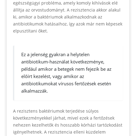
egészségügyi probléma, amely komoly kihívások elé
állítja az orvostudományt. A rezisztencia akkor alakul
ki, amikor a baktériumok alkalmazkodnak az
antibiotikumok hatásaihoz, így azok már nem képesek
elpusztítani őket.
Ez a jelenség gyakran a helytelen
antibiotikum-használat következménye,
például amikor a betegek nem fejezik be az
előírt kezelést, vagy amikor az
antibiotikumokat vírusos fertőzések esetén
alkalmazzák.
A rezisztens baktériumok terjedése súlyos
következményekkel járhat, mivel ezek a fertőzések
nehezen kezelhetők és hosszabb kórházi tartózkodást
igényelhetnek. A rezisztencia elleni küzdelem