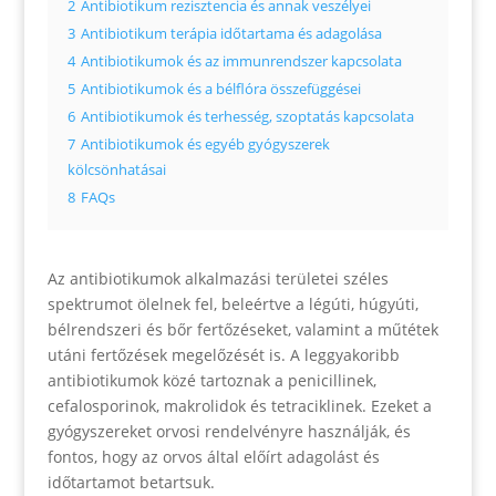
2
Antibiotikum rezisztencia és annak veszélyei
3
Antibiotikum terápia időtartama és adagolása
4
Antibiotikumok és az immunrendszer kapcsolata
5
Antibiotikumok és a bélflóra összefüggései
6
Antibiotikumok és terhesség, szoptatás kapcsolata
7
Antibiotikumok és egyéb gyógyszerek
kölcsönhatásai
8
FAQs
Az antibiotikumok alkalmazási területei széles
spektrumot ölelnek fel, beleértve a légúti, húgyúti,
bélrendszeri és bőr fertőzéseket, valamint a műtétek
utáni fertőzések megelőzését is. A leggyakoribb
antibiotikumok közé tartoznak a penicillinek,
cefalosporinok, makrolidok és tetraciklinek. Ezeket a
gyógyszereket orvosi rendelvényre használják, és
fontos, hogy az orvos által előírt adagolást és
időtartamot betartsuk.