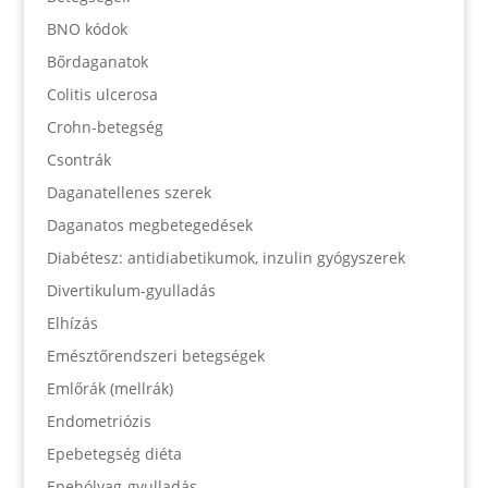
BNO kódok
Bőrdaganatok
Colitis ulcerosa
Crohn-betegség
Csontrák
Daganatellenes szerek
Daganatos megbetegedések
Diabétesz: antidiabetikumok, inzulin gyógyszerek
Divertikulum-gyulladás
Elhízás
Emésztőrendszeri betegségek
Emlőrák (mellrák)
Endometriózis
Epebetegség diéta
Epehólyag-gyulladás