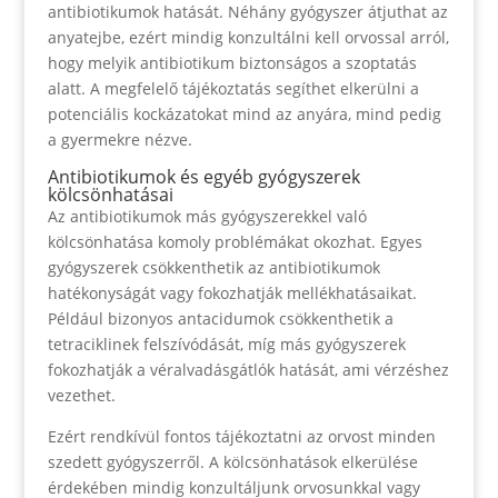
antibiotikumok hatását. Néhány gyógyszer átjuthat az
anyatejbe, ezért mindig konzultálni kell orvossal arról,
hogy melyik antibiotikum biztonságos a szoptatás
alatt. A megfelelő tájékoztatás segíthet elkerülni a
potenciális kockázatokat mind az anyára, mind pedig
a gyermekre nézve.
Antibiotikumok és egyéb gyógyszerek
kölcsönhatásai
Az antibiotikumok más gyógyszerekkel való
kölcsönhatása komoly problémákat okozhat. Egyes
gyógyszerek csökkenthetik az antibiotikumok
hatékonyságát vagy fokozhatják mellékhatásaikat.
Például bizonyos antacidumok csökkenthetik a
tetraciklinek felszívódását, míg más gyógyszerek
fokozhatják a véralvadásgátlók hatását, ami vérzéshez
vezethet.
Ezért rendkívül fontos tájékoztatni az orvost minden
szedett gyógyszerről. A kölcsönhatások elkerülése
érdekében mindig konzultáljunk orvosunkkal vagy