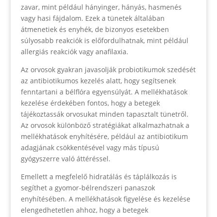
zavar, mint például hányinger, hányás, hasmenés
vagy hasi fájdalom. Ezek a tünetek általában
átmenetiek és enyhék, de bizonyos esetekben
súlyosabb reakciók is előfordulhatnak, mint például
allergiás reakciók vagy anafilaxia.
Az orvosok gyakran javasolják probiotikumok szedését
az antibiotikumos kezelés alatt, hogy segítsenek
fenntartani a bélflóra egyensúlyát. A mellékhatások
kezelése érdekében fontos, hogy a betegek
tájékoztassák orvosukat minden tapasztalt tünetről.
Az orvosok különböző stratégiákat alkalmazhatnak a
mellékhatások enyhítésére, például az antibiotikum
adagjának csökkentésével vagy más típusú
gyógyszerre való áttéréssel.
Emellett a megfelelő hidratálás és táplálkozás is
segíthet a gyomor-bélrendszeri panaszok
enyhítésében. A mellékhatások figyelése és kezelése
elengedhetetlen ahhoz, hogy a betegek