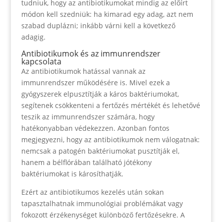
tudniuk, hogy az antibiotikumokat mindig az előírt
módon kell szedniük: ha kimarad egy adag, azt nem
szabad duplázni; inkább várni kell a következő
adagig.
Antibiotikumok és az immunrendszer
kapcsolata
Az antibiotikumok hatással vannak az
immunrendszer működésére is. Mivel ezek a
gyógyszerek elpusztítják a káros baktériumokat,
segítenek csökkenteni a fertőzés mértékét és lehetővé
teszik az immunrendszer számára, hogy
hatékonyabban védekezzen. Azonban fontos
megjegyezni, hogy az antibiotikumok nem válogatnak:
nemcsak a patogén baktériumokat pusztítják el,
hanem a bélflórában található jótékony
baktériumokat is károsíthatják.
Ezért az antibiotikumos kezelés után sokan
tapasztalhatnak immunológiai problémákat vagy
fokozott érzékenységet különböző fertőzésekre. A