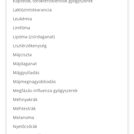
Köptetők, torokfertőtlenítők gyógyszerek
Laktózintolearancia
Leukémia
Limfóma
Lipóma (zsírdaganat)
Lisztérzékenység
Májciszta
Májdaganat
Májgyulladás
Májmegnagyobbodás
Megfázás-influenza gyógyszerek
Méhnyakrák
Méhtestrák
Melanoma
Nyelőcsőrák