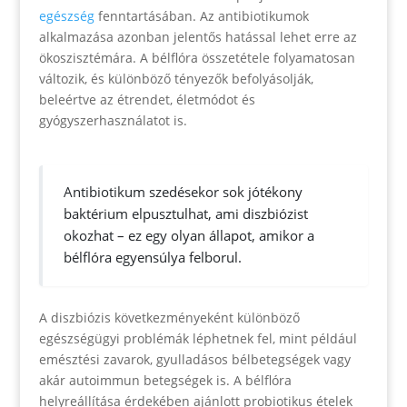
egészség
fenntartásában. Az antibiotikumok
alkalmazása azonban jelentős hatással lehet erre az
ökoszisztémára. A bélflóra összetétele folyamatosan
változik, és különböző tényezők befolyásolják,
beleértve az étrendet, életmódot és
gyógyszerhasználatot is.
Antibiotikum szedésekor sok jótékony
baktérium elpusztulhat, ami diszbiózist
okozhat – ez egy olyan állapot, amikor a
bélflóra egyensúlya felborul.
A diszbiózis következményeként különböző
egészségügyi problémák léphetnek fel, mint például
emésztési zavarok, gyulladásos bélbetegségek vagy
akár autoimmun betegségek is. A bélflóra
helyreállítása érdekében ajánlott probiotikus ételek