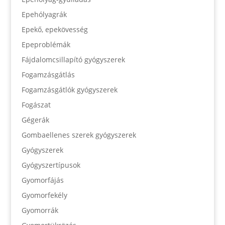
Epehólyagrák
Epekő, epekövesség
Epeproblémák
Fájdalomcsillapító gyógyszerek
Fogamzásgátlás
Fogamzásgátlók gyógyszerek
Fogászat
Gégerák
Gombaellenes szerek gyógyszerek
Gyógyszerek
Gyógyszertípusok
Gyomorfájás
Gyomorfekély
Gyomorrák