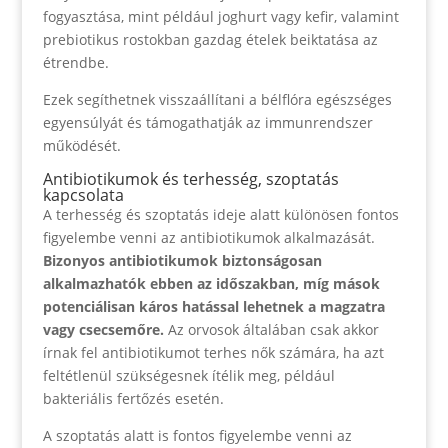
fogyasztása, mint például joghurt vagy kefir, valamint
prebiotikus rostokban gazdag ételek beiktatása az
étrendbe.
Ezek segíthetnek visszaállítani a bélflóra egészséges
egyensúlyát és támogathatják az immunrendszer
működését.
Antibiotikumok és terhesség, szoptatás
kapcsolata
A terhesség és szoptatás ideje alatt különösen fontos
figyelembe venni az antibiotikumok alkalmazását.
Bizonyos antibiotikumok biztonságosan
alkalmazhatók ebben az időszakban, míg mások
potenciálisan káros hatással lehetnek a magzatra
vagy csecsemőre.
Az orvosok általában csak akkor
írnak fel antibiotikumot terhes nők számára, ha azt
feltétlenül szükségesnek ítélik meg, például
bakteriális fertőzés esetén.
A szoptatás alatt is fontos figyelembe venni az