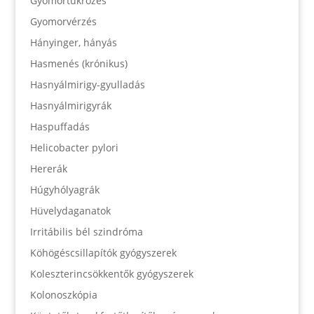
Gyomortükrözés
Gyomorvérzés
Hányinger, hányás
Hasmenés (krónikus)
Hasnyálmirigy-gyulladás
Hasnyálmirigyrák
Haspuffadás
Helicobacter pylori
Hererák
Húgyhólyagrák
Hüvelydaganatok
Irritábilis bél szindróma
Köhögéscsillapítók gyógyszerek
Koleszterincsökkentők gyógyszerek
Kolonoszkópia