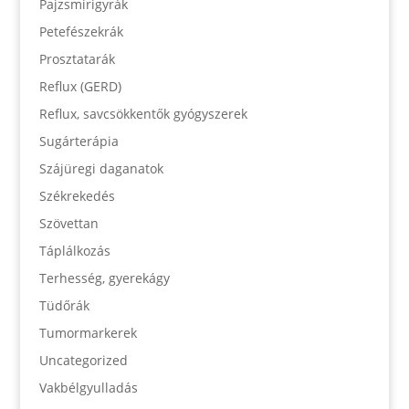
Pajzsmirigyrák
Petefészekrák
Prosztatarák
Reflux (GERD)
Reflux, savcsökkentők gyógyszerek
Sugárterápia
Szájüregi daganatok
Székrekedés
Szövettan
Táplálkozás
Terhesség, gyerekágy
Tüdőrák
Tumormarkerek
Uncategorized
Vakbélgyulladás