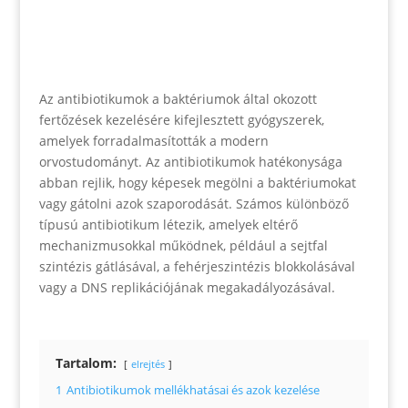
Az antibiotikumok a baktériumok által okozott
fertőzések kezelésére kifejlesztett gyógyszerek,
amelyek forradalmasították a modern
orvostudományt. Az antibiotikumok hatékonysága
abban rejlik, hogy képesek megölni a baktériumokat
vagy gátolni azok szaporodását. Számos különböző
típusú antibiotikum létezik, amelyek eltérő
mechanizmusokkal működnek, például a sejtfal
szintézis gátlásával, a fehérjeszintézis blokkolásával
vagy a DNS replikációjának megakadályozásával.
Tartalom:
elrejtés
1
Antibiotikumok mellékhatásai és azok kezelése