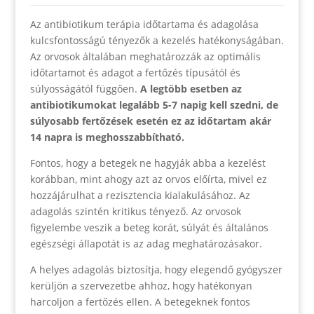
Az antibiotikum terápia időtartama és adagolása
kulcsfontosságú tényezők a kezelés hatékonyságában.
Az orvosok általában meghatározzák az optimális
időtartamot és adagot a fertőzés típusától és
súlyosságától függően.
A legtöbb esetben az
antibiotikumokat legalább 5-7 napig kell szedni, de
súlyosabb fertőzések esetén ez az időtartam akár
14 napra is meghosszabbítható.
Fontos, hogy a betegek ne hagyják abba a kezelést
korábban, mint ahogy azt az orvos előírta, mivel ez
hozzájárulhat a rezisztencia kialakulásához. Az
adagolás szintén kritikus tényező. Az orvosok
figyelembe veszik a beteg korát, súlyát és általános
egészségi állapotát is az adag meghatározásakor.
A helyes adagolás biztosítja, hogy elegendő gyógyszer
kerüljön a szervezetbe ahhoz, hogy hatékonyan
harcoljon a fertőzés ellen. A betegeknek fontos