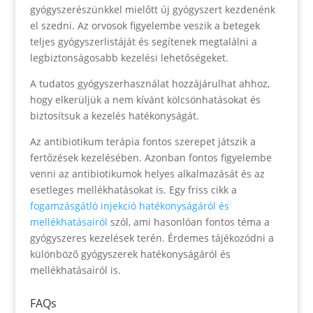
gyógyszerészünkkel mielőtt új gyógyszert kezdenénk
el szedni. Az orvosok figyelembe veszik a betegek
teljes gyógyszerlistáját és segítenek megtalálni a
legbiztonságosabb kezelési lehetőségeket.
A tudatos gyógyszerhasználat hozzájárulhat ahhoz,
hogy elkerüljük a nem kívánt kölcsönhatásokat és
biztosítsuk a kezelés hatékonyságát.
Az antibiotikum terápia fontos szerepet játszik a
fertőzések kezelésében. Azonban fontos figyelembe
venni az antibiotikumok helyes alkalmazását és az
esetleges mellékhatásokat is. Egy friss cikk a
fogamzásgátló injekció hatékonyságáról és
mellékhatásairól
szól, ami hasonlóan fontos téma a
gyógyszeres kezelések terén. Érdemes tájékozódni a
különböző gyógyszerek hatékonyságáról és
mellékhatásairól is.
FAQs