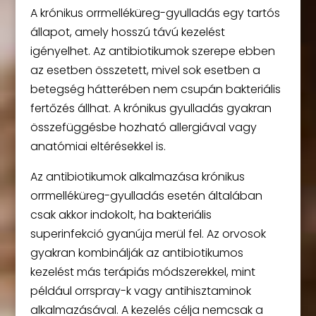
A krónikus orrmelléküreg-gyulladás egy tartós
állapot, amely hosszú távú kezelést
igényelhet. Az antibiotikumok szerepe ebben
az esetben összetett, mivel sok esetben a
betegség hátterében nem csupán bakteriális
fertőzés állhat. A krónikus gyulladás gyakran
összefüggésbe hozható allergiával vagy
anatómiai eltérésekkel is.
Az antibiotikumok alkalmazása krónikus
orrmelléküreg-gyulladás esetén általában
csak akkor indokolt, ha bakteriális
superinfekció gyanúja merül fel. Az orvosok
gyakran kombinálják az antibiotikumos
kezelést más terápiás módszerekkel, mint
például orrspray-k vagy antihisztaminok
alkalmazásával. A kezelés célja nemcsak a