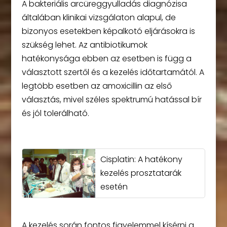
A bakteriális arcüreggyulladás diagnózisa
általában klinikai vizsgálaton alapul, de
bizonyos esetekben képalkotó eljárásokra is
szükség lehet. Az antibiotikumok
hatékonysága ebben az esetben is függ a
választott szertől és a kezelés időtartamától. A
legtöbb esetben az amoxicillin az első
választás, mivel széles spektrumú hatással bír
és jól tolerálható.
Cisplatin: A hatékony
kezelés prosztatarák
esetén
A kezelés során fontos figyelemmel kísérni a