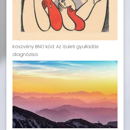
Köszvény BNO kód: Az ízületi gyulladás
diagnózisa