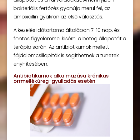
bakteriális fertőzés gyanúja merül fel, az
amoxicillin gyakran az első választás.
A kezelés időtartama általában 7-10 nap, és
fontos figyelemmel kísérni a beteg állapotát a
terápia során. Az antibiotikumok mellett
fájdalomcsillapítók is segíthetnek a tünetek
enyhítésében.
Antibiotikumok alkalmazása krónikus
orrmelléküreg-gyulladás esetén