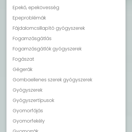
Epekő, epekövesség
Epeproblémák
Fájdalomcsillapító gyógyszerek
Fogamzásgátlás
Fogamzásgátlók gyógyszerek
Fogászat
Gégerák
Gombaellenes szerek gyógyszerek
Gyógyszerek
Gyógyszertípusok
Gyomorfájás
Gyomorfekély
Gyomorrák