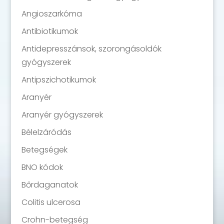
Angioszarkóma
Antibiotikumok
Antidepresszánsok, szorongásoldók
gyógyszerek
Antipszichotikumok
Aranyér
Aranyér gyógyszerek
Bélelzáródás
Betegségek
BNO kódok
Bőrdaganatok
Colitis ulcerosa
Crohn-betegség