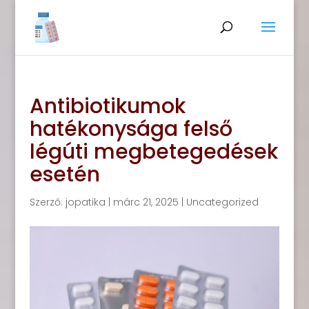
Antibiotikumok
hatékonysága felső
légúti megbetegedések
esetén
Szerző:
jopatika
|
márc 21, 2025
|
Uncategorized