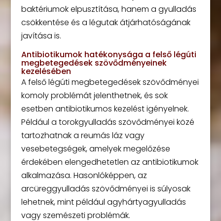
baktériumok elpusztítása, hanem a gyulladás
csökkentése és a légutak átjárhatóságának
javítása is.
Antibiotikumok hatékonysága a felső légúti
megbetegedések szövődményeinek
kezelésében
A felső légúti megbetegedések szövődményei
komoly problémát jelenthetnek, és sok
esetben antibiotikumos kezelést igényelnek.
Például a torokgyulladás szövődményei közé
tartozhatnak a reumás láz vagy
vesebetegségek, amelyek megelőzése
érdekében elengedhetetlen az antibiotikumok
alkalmazása. Hasonlóképpen, az
arcüreggyulladás szövődményei is súlyosak
lehetnek, mint például agyhártyagyulladás
vagy szemészeti problémák.