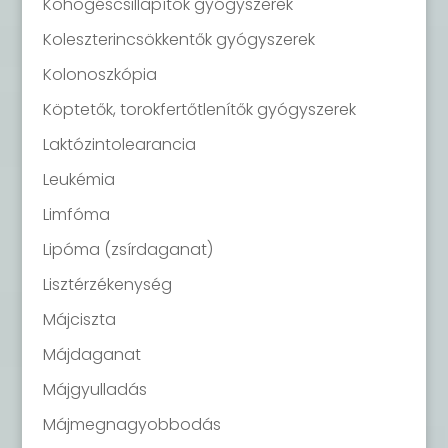
Köhögéscsillapítók gyógyszerek
Koleszterincsökkentők gyógyszerek
Kolonoszkópia
Köptetők, torokfertőtlenítők gyógyszerek
Laktózintolearancia
Leukémia
Limfóma
Lipóma (zsírdaganat)
Lisztérzékenység
Májciszta
Májdaganat
Májgyulladás
Májmegnagyobbodás