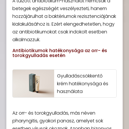
A túlzott antibiotikum-használat nemcsak a
betegek egészségét veszélyezteti, hanem
hozzájárulhat a baktériumok rezisztenciájának
kialakulásához is. Ezért elengedhetetlen, hogy
az antibiotikumokat csak indokolt esetben
alkalmazzuk.
Antibiotikumok hatékonysága az orr- és
torokgyulladás esetén
Gyulladáscsökkentő
krém hatékonysága és
használata
Az orr- és torokgyulladás, más néven
pharyngitis, gyakori panasz, amelyet sok
esetben vírusok okoznak. Azonban bizonyos