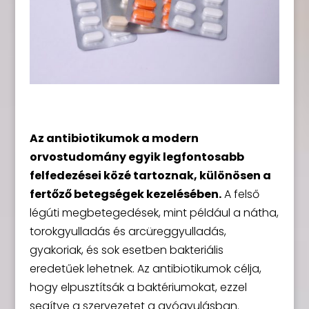
Az antibiotikumok a modern
orvostudomány egyik legfontosabb
felfedezései közé tartoznak, különösen a
fertőző betegségek kezelésében.
A felső
légúti megbetegedések, mint például a nátha,
torokgyulladás és arcüreggyulladás,
gyakoriak, és sok esetben bakteriális
eredetűek lehetnek. Az antibiotikumok célja,
hogy elpusztítsák a baktériumokat, ezzel
segítve a szervezetet a gyógyulásban.