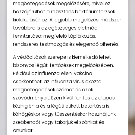
megbetegedések megelőzésére, mivel ez
hozzájárulhat a rezisztens baktériumtörzsek
kialakulásához. A legjobb megelőzési módszer
továbbra is az egészséges életmód
fenntartása: megfelelő táplálkozás,
rendszeres testmozgás és elegendő pihenés.
A védőoltások szerepe is kiemelkedő lehet
bizonyos légúti fertőzések megelőzésében.
Például az influenza elleni vakcina
csökkentheti az influenza vírus okozta
megbetegedések számát és azok
szövődményeit. Ezen kívül fontos az alapos
kézhigiénia és a légúti etikett betartása is:
köhögéskor vagy tüsszentéskor használjunk
zsebkendőt vagy takarjuk el szánkat és
orrunkat.