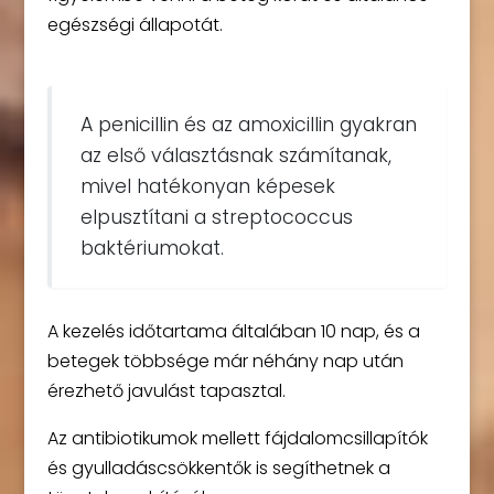
egészségi állapotát.
A penicillin és az amoxicillin gyakran
az első választásnak számítanak,
mivel hatékonyan képesek
elpusztítani a streptococcus
baktériumokat.
A kezelés időtartama általában 10 nap, és a
betegek többsége már néhány nap után
érezhető javulást tapasztal.
Az antibiotikumok mellett fájdalomcsillapítók
és gyulladáscsökkentők is segíthetnek a