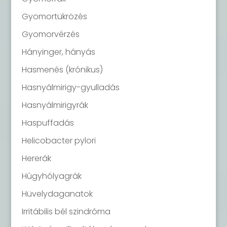
Gyomortükrözés
Gyomorvérzés
Hányinger, hányás
Hasmenés (krónikus)
Hasnyálmirigy-gyulladás
Hasnyálmirigyrák
Haspuffadás
Helicobacter pylori
Hererák
Húgyhólyagrák
Hüvelydaganatok
Irritábilis bél szindróma