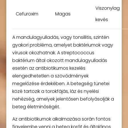
Viszonylag
Cefuroxim
Magas
kevés
A mandulagyulladás, vagy tonsillitis, szintén
gyakori probléma, amelyet baktériumok vagy
vírusok okozhatnak. A streptococcus
baktérium által okozott mandulagyulladás
esetén az antibiotikumos kezelés
elengedhetetlen a szövődmények
megelőzése érdekében. A betegség tünetei
közé tartozik a torokfájás, láz és nyelési
nehézség, amelyek jelentősen befolyásolják a
beteg életminőségét.
Az antibiotikumok alkalmazása során fontos
figyelembe venni a beteg korát és általános