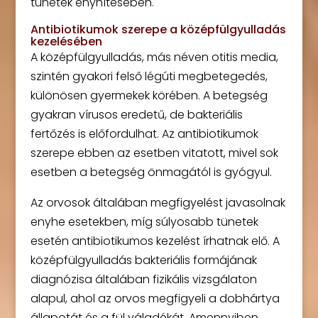
tünetek enyhítésében.
Antibiotikumok szerepe a középfülgyulladás
kezelésében
A középfülgyulladás, más néven otitis media,
szintén gyakori felső légúti megbetegedés,
különösen gyermekek körében. A betegség
gyakran vírusos eredetű, de bakteriális
fertőzés is előfordulhat. Az antibiotikumok
szerepe ebben az esetben vitatott, mivel sok
esetben a betegség önmagától is gyógyul.
Az orvosok általában megfigyelést javasolnak
enyhe esetekben, míg súlyosabb tünetek
esetén antibiotikumos kezelést írhatnak elő. A
középfülgyulladás bakteriális formájának
diagnózisa általában fizikális vizsgálaton
alapul, ahol az orvos megfigyeli a dobhártya
állapotát és a fül váladékát. Amennyiben