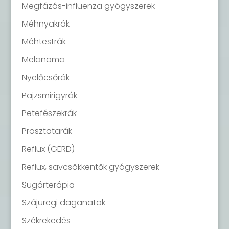
Megfázás-influenza gyógyszerek
Méhnyakrák
Méhtestrák
Melanoma
Nyelőcsőrák
Pajzsmirigyrák
Petefészekrák
Prosztatarák
Reflux (GERD)
Reflux, savcsökkentők gyógyszerek
Sugárterápia
Szájüregi daganatok
Székrekedés