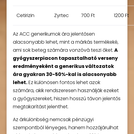
Cetirizin
Zyrtec
700 Ft
1200 Ft
Az ACC generikumok ára jelentősen
alacsonyabb lehet, mint a márkás termékeké,
ami sok beteg számára vonzóvá teszi őket.
A
gyógyszerpiacon tapasztalható verseny
eredményeként a generikus változatok
ára gyakran 30-50%-kal is alacsonyabb
lehet.
Ez különösen fontos lehet azok
számára, akik rendszeresen használják ezeket
a gyógyszereket, hiszen hosszú távon jelentős
megtakarítást jelenthet.
Az árkülönbség nemcsak pénzügyi
szempontból lényeges, hanem hozzájárulhat