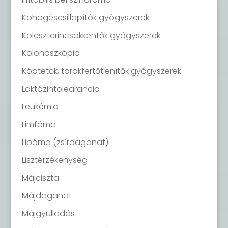
Köhögéscsillapítók gyógyszerek
Koleszterincsökkentők gyógyszerek
Kolonoszkópia
Köptetők, torokfertőtlenítők gyógyszerek
Laktózintolearancia
Leukémia
Limfóma
Lipóma (zsírdaganat)
Lisztérzékenység
Májciszta
Májdaganat
Májgyulladás