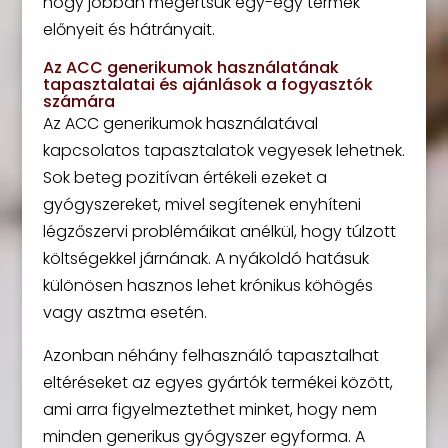
hogy jobban megértsük egy-egy termék
előnyeit és hátrányait.
Az ACC generikumok használatának
tapasztalatai és ajánlások a fogyasztók
számára
Az ACC generikumok használatával
kapcsolatos tapasztalatok vegyesek lehetnek.
Sok beteg pozitívan értékeli ezeket a
gyógyszereket, mivel segítenek enyhíteni
légzőszervi problémáikat anélkül, hogy túlzott
költségekkel járnának. A nyákoldó hatásuk
különösen hasznos lehet krónikus köhögés
vagy asztma esetén.
Azonban néhány felhasználó tapasztalhat
eltéréseket az egyes gyártók termékei között,
ami arra figyelmeztethet minket, hogy nem
minden generikus gyógyszer egyforma. A