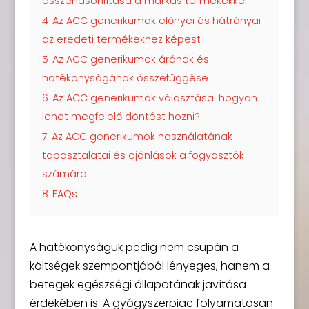
összehasonlítása a márkás termékekkel
4
Az ACC generikumok előnyei és hátrányai
az eredeti termékekhez képest
5
Az ACC generikumok árának és
hatékonyságának összefüggése
6
Az ACC generikumok választása: hogyan
lehet megfelelő döntést hozni?
7
Az ACC generikumok használatának
tapasztalatai és ajánlások a fogyasztók
számára
8
FAQs
A hatékonyságuk pedig nem csupán a
költségek szempontjából lényeges, hanem a
betegek egészségi állapotának javítása
érdekében is. A gyógyszerpiac folyamatosan