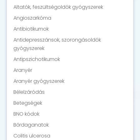
Altatók, feszültségoldók gyógyszerek
Angioszarkóma
Antibiotikumok
Antidepresszánsok, szorongásoldók
gyógyszerek
Antipszichotikumok
Aranyér
Aranyér gyógyszerek
Bélelzáródás
Betegségek
BNO kódok
Bőrdaganatok
Colitis ulcerosa