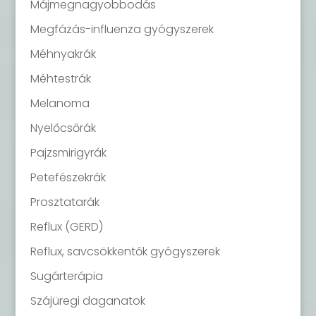
Májmegnagyobbodás
Megfázás-influenza gyógyszerek
Méhnyakrák
Méhtestrák
Melanoma
Nyelőcsőrák
Pajzsmirigyrák
Petefészekrák
Prosztatarák
Reflux (GERD)
Reflux, savcsökkentők gyógyszerek
Sugárterápia
Szájüregi daganatok