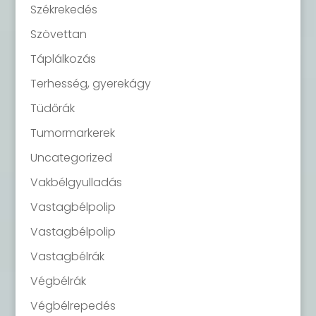
Székrekedés
Szövettan
Táplálkozás
Terhesség, gyerekágy
Tüdőrák
Tumormarkerek
Uncategorized
Vakbélgyulladás
Vastagbélpolip
Vastagbélpolip
Vastagbélrák
Végbélrák
Végbélrepedés