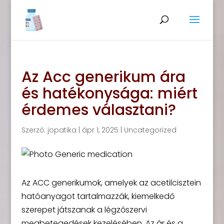
Az Acc generikum ára
és hatékonysága: miért
érdemes választani?
Szerző:
jopatika
|
ápr 1, 2025
|
Uncategorized
Az ACC generikumok, amelyek az acetilcisztein
hatóanyagot tartalmazzák, kiemelkedő
szerepet játszanak a légzőszervi
megbetegedések kezelésében. Az ár és a