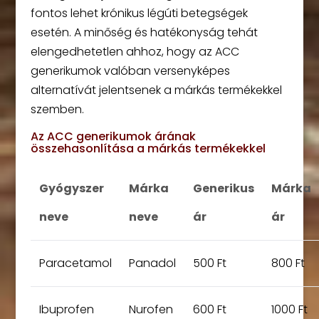
fontos lehet krónikus légúti betegségek
esetén. A minőség és hatékonyság tehát
elengedhetetlen ahhoz, hogy az ACC
generikumok valóban versenyképes
alternatívát jelentsenek a márkás termékekkel
szemben.
Az ACC generikumok árának
összehasonlítása a márkás termékekkel
Gyógyszer
Márka
Generikus
Márka
neve
neve
ár
ár
Paracetamol
Panadol
500 Ft
800 Ft
Ibuprofen
Nurofen
600 Ft
1000 Ft