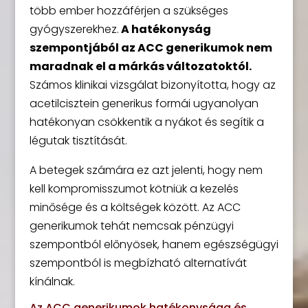
több ember hozzáférjen a szükséges
gyógyszerekhez.
A hatékonyság
szempontjából az ACC generikumok nem
maradnak el a márkás változatoktól.
Számos klinikai vizsgálat bizonyította, hogy az
acetilcisztein generikus formái ugyanolyan
hatékonyan csökkentik a nyákot és segítik a
légutak tisztítását.
A betegek számára ez azt jelenti, hogy nem
kell kompromisszumot kötniük a kezelés
minősége és a költségek között. Az ACC
generikumok tehát nemcsak pénzügyi
szempontból előnyösek, hanem egészségügyi
szempontból is megbízható alternatívát
kínálnak.
Az ACC generikumok hatékonysága és