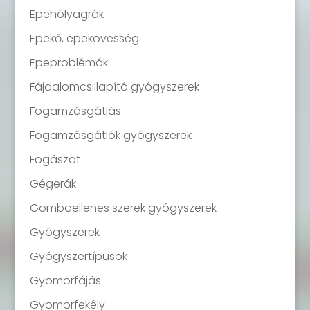
Epehólyagrák
Epekő, epekövesség
Epeproblémák
Fájdalomcsillapító gyógyszerek
Fogamzásgátlás
Fogamzásgátlók gyógyszerek
Fogászat
Gégerák
Gombaellenes szerek gyógyszerek
Gyógyszerek
Gyógyszertípusok
Gyomorfájás
Gyomorfekély