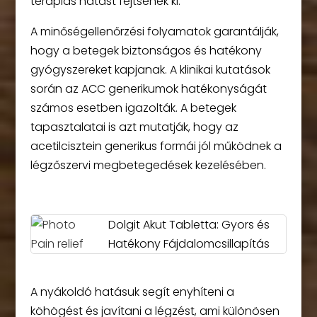
terápiás hatást fejtsenek ki.
A minőségellenőrzési folyamatok garantálják,
hogy a betegek biztonságos és hatékony
gyógyszereket kapjanak. A klinikai kutatások
során az ACC generikumok hatékonyságát
számos esetben igazolták. A betegek
tapasztalatai is azt mutatják, hogy az
acetilcisztein generikus formái jól működnek a
légzőszervi megbetegedések kezelésében.
Dolgit Akut Tabletta: Gyors és
Hatékony Fájdalomcsillapítás
A nyákoldó hatásuk segít enyhíteni a
köhögést és javítani a légzést, ami különösen