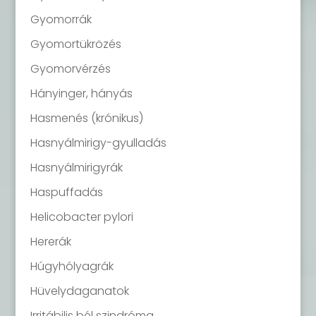
Gyomorrák
Gyomortükrözés
Gyomorvérzés
Hányinger, hányás
Hasmenés (krónikus)
Hasnyálmirigy-gyulladás
Hasnyálmirigyrák
Haspuffadás
Helicobacter pylori
Hererák
Húgyhólyagrák
Hüvelydaganatok
Irritábilis bél szindróma