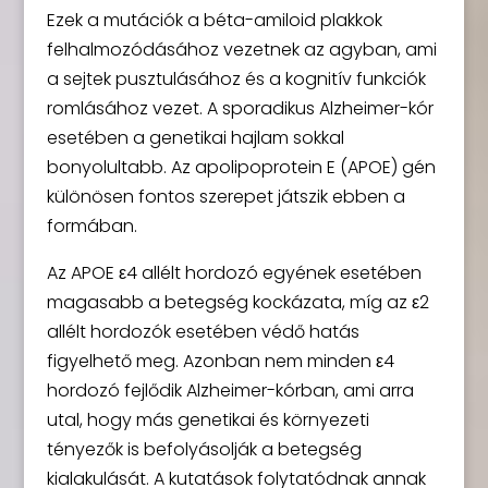
Ezek a mutációk a béta-amiloid plakkok
felhalmozódásához vezetnek az agyban, ami
a sejtek pusztulásához és a kognitív funkciók
romlásához vezet. A sporadikus Alzheimer-kór
esetében a genetikai hajlam sokkal
bonyolultabb. Az apolipoprotein E (APOE) gén
különösen fontos szerepet játszik ebben a
formában.
Az APOE ε4 allélt hordozó egyének esetében
magasabb a betegség kockázata, míg az ε2
allélt hordozók esetében védő hatás
figyelhető meg. Azonban nem minden ε4
hordozó fejlődik Alzheimer-kórban, ami arra
utal, hogy más genetikai és környezeti
tényezők is befolyásolják a betegség
kialakulását. A kutatások folytatódnak annak