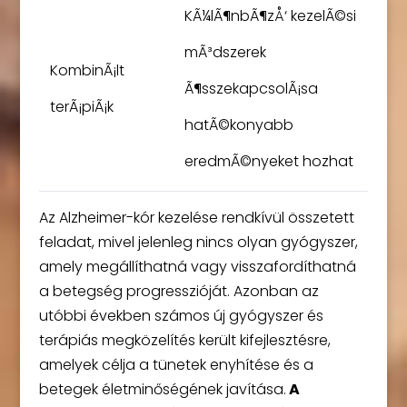
KÃ¼lÃ¶nbÃ¶zÅ‘ kezelÃ©si
mÃ³dszerek
KombinÃ¡lt
Ã¶sszekapcsolÃ¡sa
terÃ¡piÃ¡k
hatÃ©konyabb
eredmÃ©nyeket hozhat
Az Alzheimer-kór kezelése rendkívül összetett
feladat, mivel jelenleg nincs olyan gyógyszer,
amely megállíthatná vagy visszafordíthatná
a betegség progresszióját. Azonban az
utóbbi években számos új gyógyszer és
terápiás megközelítés került kifejlesztésre,
amelyek célja a tünetek enyhítése és a
betegek életminőségének javítása.
A