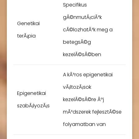
Specifikus
gÃ©nmutÃ¡ciÃ³k
Genetikai
cÃ©lozhatÃ³k meg a
terÃ¡pia
betegsÃ©g
kezelÃ©sÃ©ben
A kÃ³ros epigenetikai
vÃ¡ltozÃ¡sok
Epigenetikai
kezelÃ©sÃ©re Ãºj
szabÃ¡lyozÃ¡s
mÃ³dszerek fejlesztÃ©se
folyamatban van