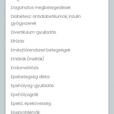
Daganatos megbetegedések
Diabétesz: antidiabetikumok, inzulin
gyógyszerek
Divertikulum-gyulladás
Elhízás
Emésztőrendszeri betegségek
Emlőrák (mellrák)
Endometriózis
Epebetegség diéta
Epehólyag-gyulladás
Epehólyagrák
Epekő, epekövesség
Epeproblémák