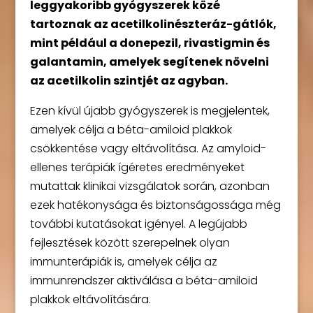
leggyakoribb gyógyszerek közé
tartoznak az acetilkolinészteráz-gátlók,
mint például a donepezil, rivastigmin és
galantamin, amelyek segítenek növelni
az acetilkolin szintjét az agyban.
Ezen kívül újabb gyógyszerek is megjelentek,
amelyek célja a béta-amiloid plakkok
csökkentése vagy eltávolítása. Az amyloid-
ellenes terápiák ígéretes eredményeket
mutattak klinikai vizsgálatok során, azonban
ezek hatékonysága és biztonságossága még
további kutatásokat igényel. A legújabb
fejlesztések között szerepelnek olyan
immunterápiák is, amelyek célja az
immunrendszer aktiválása a béta-amiloid
plakkok eltávolítására.