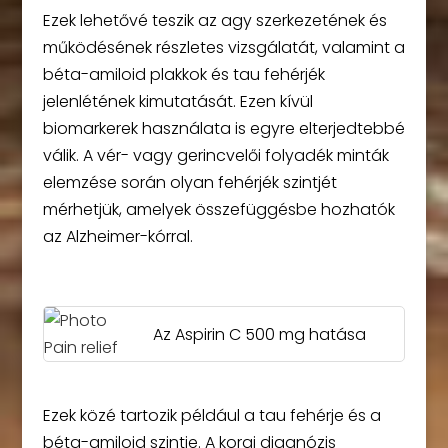
Ezek lehetővé teszik az agy szerkezetének és
működésének részletes vizsgálatát, valamint a
béta-amiloid plakkok és tau fehérjék
jelenlétének kimutatását. Ezen kívül
biomarkerek használata is egyre elterjedtebbé
válik. A vér- vagy gerincvelői folyadék minták
elemzése során olyan fehérjék szintjét
mérhetjük, amelyek összefüggésbe hozhatók
az Alzheimer-kórral.
Az Aspirin C 500 mg hatása
Ezek közé tartozik például a tau fehérje és a
béta-amiloid szintje. A korai diagnózis