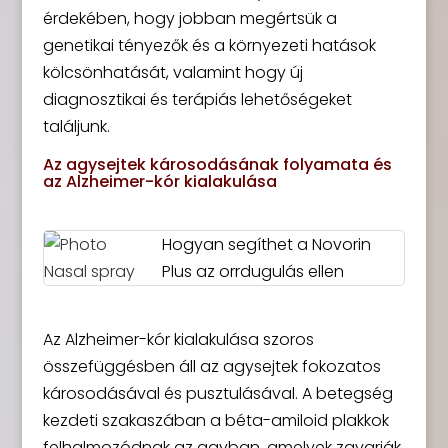
érdekében, hogy jobban megértsük a
genetikai tényezők és a környezeti hatások
kölcsönhatását, valamint hogy új
diagnosztikai és terápiás lehetőségeket
találjunk.
Az agysejtek károsodásának folyamata és
az Alzheimer-kór kialakulása
Hogyan segíthet a Novorin
Plus az orrdugulás ellen
Az Alzheimer-kór kialakulása szoros
összefüggésben áll az agysejtek fokozatos
károsodásával és pusztulásával. A betegség
kezdeti szakaszában a béta-amiloid plakkok
felhalmozódnak az agyban, amelyek zavarják