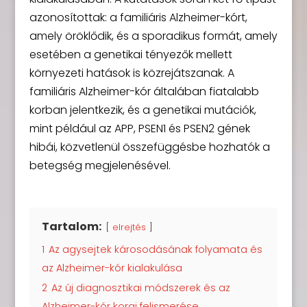
azonosítottak: a familiáris Alzheimer-kórt,
amely öröklődik, és a sporadikus formát, amely
esetében a genetikai tényezők mellett
környezeti hatások is közrejátszanak. A
familiáris Alzheimer-kór általában fiatalabb
korban jelentkezik, és a genetikai mutációk,
mint például az APP, PSEN1 és PSEN2 gének
hibái, közvetlenül összefüggésbe hozhatók a
betegség megjelenésével.
Tartalom:
elrejtés
1
Az agysejtek károsodásának folyamata és
az Alzheimer-kór kialakulása
2
Az új diagnosztikai módszerek és az
Alzheimer-kór korai felismerése