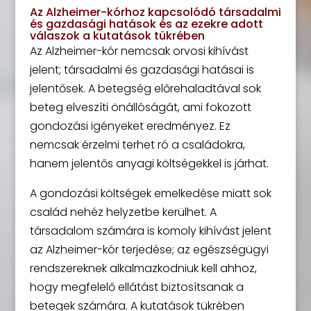
Az Alzheimer-kórhoz kapcsolódó társadalmi
és gazdasági hatások és az ezekre adott
válaszok a kutatások tükrében
Az Alzheimer-kór nemcsak orvosi kihívást
jelent; társadalmi és gazdasági hatásai is
jelentősek. A betegség előrehaladtával sok
beteg elveszíti önállóságát, ami fokozott
gondozási igényeket eredményez. Ez
nemcsak érzelmi terhet ró a családokra,
hanem jelentős anyagi költségekkel is járhat.
A gondozási költségek emelkedése miatt sok
család nehéz helyzetbe kerülhet. A
társadalom számára is komoly kihívást jelent
az Alzheimer-kór terjedése; az egészségügyi
rendszereknek alkalmazkodniuk kell ahhoz,
hogy megfelelő ellátást biztosítsanak a
betegek számára. A kutatások tükrében