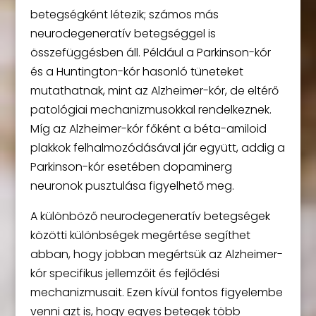
betegségként létezik; számos más
neurodegeneratív betegséggel is
összefüggésben áll. Például a Parkinson-kór
és a Huntington-kór hasonló tüneteket
mutathatnak, mint az Alzheimer-kór, de eltérő
patológiai mechanizmusokkal rendelkeznek.
Míg az Alzheimer-kór főként a béta-amiloid
plakkok felhalmozódásával jár együtt, addig a
Parkinson-kór esetében dopaminerg
neuronok pusztulása figyelhető meg.
A különböző neurodegeneratív betegségek
közötti különbségek megértése segíthet
abban, hogy jobban megértsük az Alzheimer-
kór specifikus jellemzőit és fejlődési
mechanizmusait. Ezen kívül fontos figyelembe
venni azt is, hogy egyes betegek több