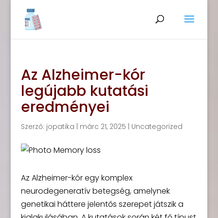
Az Alzheimer-kór
legújabb kutatási
eredményei
Szerző:
jopatika
|
márc 21, 2025
|
Uncategorized
Az Alzheimer-kór egy komplex
neurodegeneratív betegség, amelynek
genetikai háttere jelentős szerepet játszik a
kialakulásában. A kutatások során két fő típust