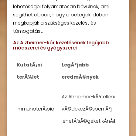
lehetőségei folyamatosan bővülnek, ami
segíthet abban, hogy a betegek időben
megkapják a szükséges kezelést és
támogatást.
Az Alzheimer-kór kezelésének legújabb
módszerei és gyógyszerei
KutatÃ¡si
LegÃºjabb
terÃ¼let
eredmÃ©nyek
Az Alzheimer-kÃ³r elleni
ImmunoterÃ¡pia
vÃ©dekezÃ©sben Ãºj
lehetÅ‘sÃ©geket kÃ­nÃ¡l