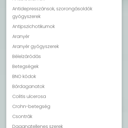
Antidepresszánsok, szorongásoldók
gyógyszerek
Antipszichotikumok
Aranyér
Aranyér gyógyszerek
Bélelzáródás
Betegségek
BNO kódok
Bőrdaganatok
Colitis ulcerosa
Crohn-betegség
Csontrák
Daganatellenes szerek