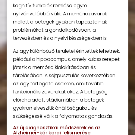
kognitív funkciók romlása egyre
nyilvánvalóbbá válik. A memóriazavarok
mellett a betegek gyakran tapasztalnak
problémákat a gondolkodásban, a
tervezésben és a nyelvi készségekben is.
Az agy különböző területei érintettek lehetnek,
például a hippocampus, amely kulcsszerepet
játszik a memória kialakításában és
tárolásában. A sejtpusztulás következtében
az agy térfogata csökken, ami további
funkcionális zavarokat okoz. A betegség
előrehaladott stádiumában a betegek
gyakran elveszítik önállóságukat, és
szükségessé válik a folyamatos gondozás.
Az új diagnosztikai módszerek és az
Alzheimer-kór korai felismerése