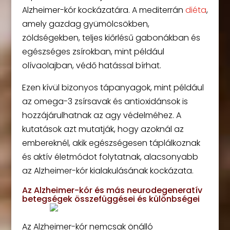
Alzheimer-kór kockázatára. A mediterrán
diéta
,
amely gazdag gyümölcsökben,
zöldségekben, teljes kiőrlésű gabonákban és
egészséges zsírokban, mint például
olívaolajban, védő hatással bírhat.
Ezen kívül bizonyos tápanyagok, mint például
az omega-3 zsírsavak és antioxidánsok is
hozzájárulhatnak az agy védelméhez. A
kutatások azt mutatják, hogy azoknál az
embereknél, akik egészségesen táplálkoznak
és aktív életmódot folytatnak, alacsonyabb
az Alzheimer-kór kialakulásának kockázata.
Az Alzheimer-kór és más neurodegeneratív
betegségek összefüggései és különbségei
Az Alzheimer-kór nemcsak önálló