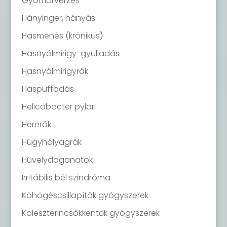
Gyomorvérzés
Hányinger, hányás
Hasmenés (krónikus)
Hasnyálmirigy-gyulladás
Hasnyálmirigyrák
Haspuffadás
Helicobacter pylori
Hererák
Húgyhólyagrák
Hüvelydaganatok
Irritábilis bél szindróma
Köhögéscsillapítók gyógyszerek
Koleszterincsökkentők gyógyszerek