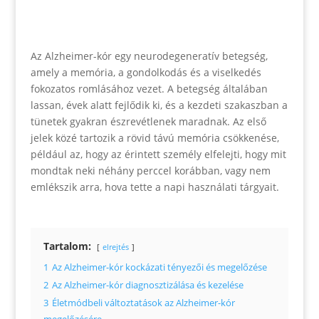
Az Alzheimer-kór egy neurodegeneratív betegség,
amely a memória, a gondolkodás és a viselkedés
fokozatos romlásához vezet. A betegség általában
lassan, évek alatt fejlődik ki, és a kezdeti szakaszban a
tünetek gyakran észrevétlenek maradnak. Az első
jelek közé tartozik a rövid távú memória csökkenése,
például az, hogy az érintett személy elfelejti, hogy mit
mondtak neki néhány perccel korábban, vagy nem
emlékszik arra, hova tette a napi használati tárgyait.
Tartalom:
elrejtés
1
Az Alzheimer-kór kockázati tényezői és megelőzése
2
Az Alzheimer-kór diagnosztizálása és kezelése
3
Életmódbeli változtatások az Alzheimer-kór