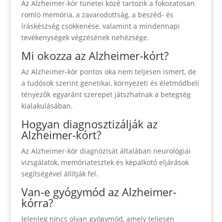
Az Alzheimer-kór tünetei közé tartozik a fokozatosan
romló memória, a zavarodottság, a beszéd- és
íráskészség csökkenése, valamint a mindennapi
tevékenységek végzésének nehézsége.
Mi okozza az Alzheimer-kórt?
Az Alzheimer-kór pontos oka nem teljesen ismert, de
a tudósok szerint genetikai, környezeti és életmódbeli
tényezők egyaránt szerepet játszhatnak a betegség
kialakulásában.
Hogyan diagnosztizálják az
Alzheimer-kórt?
Az Alzheimer-kór diagnózisát általában neurológiai
vizsgálatok, memóriatesztek és képalkotó eljárások
segítségével állítják fel.
Van-e gyógymód az Alzheimer-
kórra?
Jelenleg nincs olyan gyógymód, amely teljesen