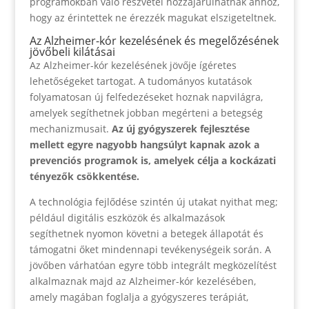
programokban való részvétel hozzájárulhatnak ahhoz,
hogy az érintettek ne érezzék magukat elszigeteltnek.
Az Alzheimer-kór kezelésének és megelőzésének
jövőbeli kilátásai
Az Alzheimer-kór kezelésének jövője ígéretes
lehetőségeket tartogat. A tudományos kutatások
folyamatosan új felfedezéseket hoznak napvilágra,
amelyek segíthetnek jobban megérteni a betegség
mechanizmusait.
Az új gyógyszerek fejlesztése
mellett egyre nagyobb hangsúlyt kapnak azok a
prevenciós programok is, amelyek célja a kockázati
tényezők csökkentése.
A technológia fejlődése szintén új utakat nyithat meg;
például digitális eszközök és alkalmazások
segíthetnek nyomon követni a betegek állapotát és
támogatni őket mindennapi tevékenységeik során. A
jövőben várhatóan egyre több integrált megközelítést
alkalmaznak majd az Alzheimer-kór kezelésében,
amely magában foglalja a gyógyszeres terápiát,