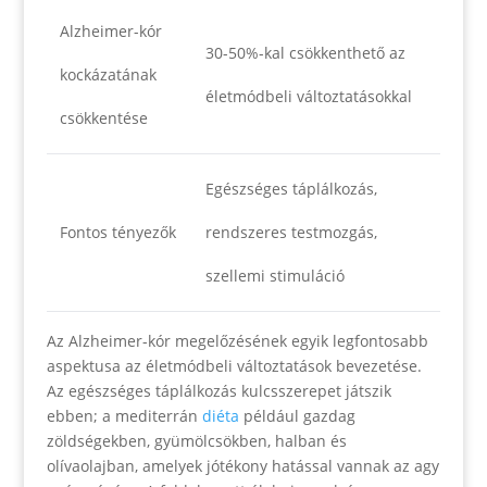
Alzheimer-kór
30-50%-kal csökkenthető az
kockázatának
életmódbeli változtatásokkal
csökkentése
Egészséges táplálkozás,
Fontos tényezők
rendszeres testmozgás,
szellemi stimuláció
Az Alzheimer-kór megelőzésének egyik legfontosabb
aspektusa az életmódbeli változtatások bevezetése.
Az egészséges táplálkozás kulcsszerepet játszik
ebben; a mediterrán
diéta
például gazdag
zöldségekben, gyümölcsökben, halban és
olívaolajban, amelyek jótékony hatással vannak az agy