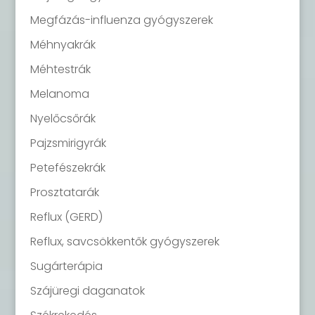
Megfázás-influenza gyógyszerek
Méhnyakrák
Méhtestrák
Melanoma
Nyelőcsőrák
Pajzsmirigyrák
Petefészekrák
Prosztatarák
Reflux (GERD)
Reflux, savcsökkentők gyógyszerek
Sugárterápia
Szájüregi daganatok