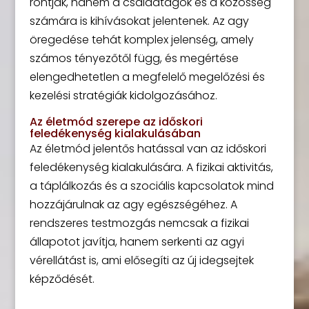
rontják, hanem a családtagok és a közösség
számára is kihívásokat jelentenek. Az agy
öregedése tehát komplex jelenség, amely
számos tényezőtől függ, és megértése
elengedhetetlen a megfelelő megelőzési és
kezelési stratégiák kidolgozásához.
Az életmód szerepe az időskori
feledékenység kialakulásában
Az életmód jelentős hatással van az időskori
feledékenység kialakulására. A fizikai aktivitás,
a táplálkozás és a szociális kapcsolatok mind
hozzájárulnak az agy egészségéhez. A
rendszeres testmozgás nemcsak a fizikai
állapotot javítja, hanem serkenti az agyi
vérellátást is, ami elősegíti az új idegsejtek
képződését.