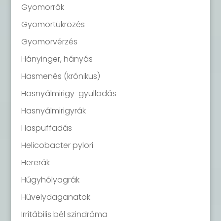
Gyomorrák
Gyomortükrözés
Gyomorvérzés
Hányinger, hányás
Hasmenés (krónikus)
Hasnyálmirigy-gyulladás
Hasnyálmirigyrák
Haspuffadás
Helicobacter pylori
Hererák
Húgyhólyagrák
Hüvelydaganatok
Irritábilis bél szindróma