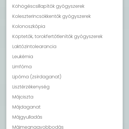
Köhögéscsillapítók gyógyszerek
Koleszterincsökkentők gyógyszerek
Kolonoszkópia
Köptetők, torokfertőtlenítők gyógyszerek
Laktózintolearancia
Leukémia
Limfóma
Lipóma (zsírdaganat)
Lisztérzékenység
Májciszta
Májdaganat
Májgyulladás
Májmegnagyobbodás