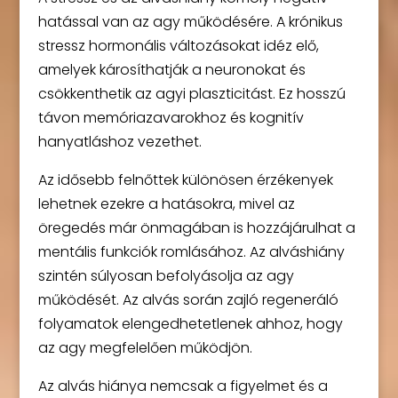
hatással van az agy működésére. A krónikus
stressz hormonális változásokat idéz elő,
amelyek károsíthatják a neuronokat és
csökkenthetik az agyi plaszticitást. Ez hosszú
távon memóriazavarokhoz és kognitív
hanyatláshoz vezethet.
Az idősebb felnőttek különösen érzékenyek
lehetnek ezekre a hatásokra, mivel az
öregedés már önmagában is hozzájárulhat a
mentális funkciók romlásához. Az alváshiány
szintén súlyosan befolyásolja az agy
működését. Az alvás során zajló regeneráló
folyamatok elengedhetetlenek ahhoz, hogy
az agy megfelelően működjön.
Az alvás hiánya nemcsak a figyelmet és a