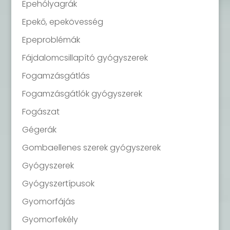
Epehólyagrák
Epekő, epekövesség
Epeproblémák
Fájdalomcsillapító gyógyszerek
Fogamzásgátlás
Fogamzásgátlók gyógyszerek
Fogászat
Gégerák
Gombaellenes szerek gyógyszerek
Gyógyszerek
Gyógyszertípusok
Gyomorfájás
Gyomorfekély