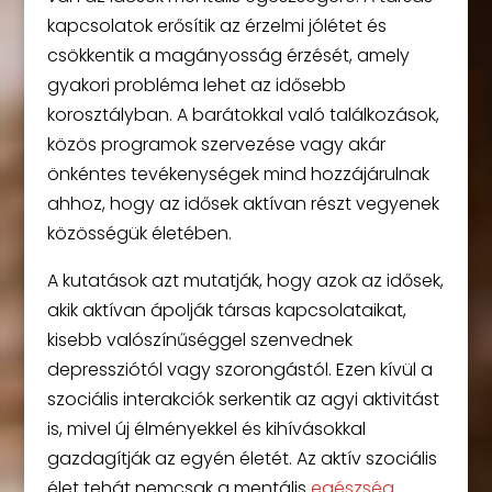
kapcsolatok erősítik az érzelmi jólétet és
csökkentik a magányosság érzését, amely
gyakori probléma lehet az idősebb
korosztályban. A barátokkal való találkozások,
közös programok szervezése vagy akár
önkéntes tevékenységek mind hozzájárulnak
ahhoz, hogy az idősek aktívan részt vegyenek
közösségük életében.
A kutatások azt mutatják, hogy azok az idősek,
akik aktívan ápolják társas kapcsolataikat,
kisebb valószínűséggel szenvednek
depressziótól vagy szorongástól. Ezen kívül a
szociális interakciók serkentik az agyi aktivitást
is, mivel új élményekkel és kihívásokkal
gazdagítják az egyén életét. Az aktív szociális
élet tehát nemcsak a mentális
egészség