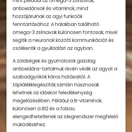
mint például az omega-3 zsírsavak,
antioxidánsok és vitaminok, mind
hozzájárulnak az agyi funkciók
fenntartásához. A halakban található
omega-3 zsírsavak különösen fontosak, mivel
segítik a neuronok közötti kommunikációt és
csökkentik a gyulladást az agyban.
A zöldségek és gyümölcsök gazdag
antioxidáns-tartalmuk révén védik az agyat a
szabadgyökök káros hatásaitól. A
táplálékkiegészítők szintén hasznosak
lehetnek az időskori feledékenység
megelőzésében. Például a B-vitaminok,
különösen a B12 és a folsav,
elengedhetetlenek az idegrendszer megfelelő
működéséhez.