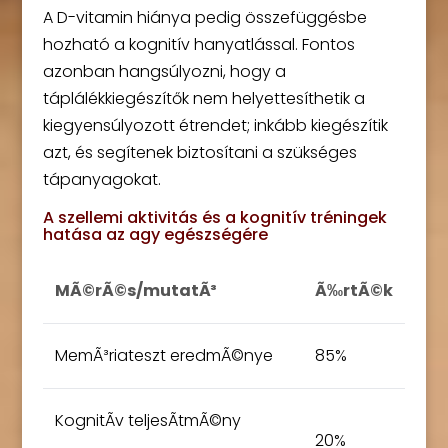
A D-vitamin hiánya pedig összefüggésbe
hozható a kognitív hanyatlással. Fontos
azonban hangsúlyozni, hogy a
táplálékkiegészítők nem helyettesíthetik a
kiegyensúlyozott étrendet; inkább kiegészítik
azt, és segítenek biztosítani a szükséges
tápanyagokat.
A szellemi aktivitás és a kognitív tréningek
hatása az agy egészségére
MÃ©rÃ©s/mutatÃ³
Ã‰rtÃ©k
MemÃ³riateszt eredmÃ©nye
85%
KognitÃ­v teljesÃ­tmÃ©ny
20%