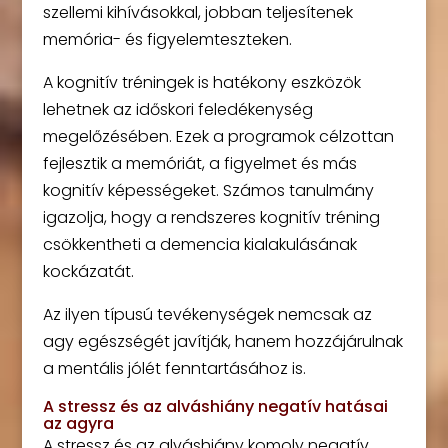
szellemi kihívásokkal, jobban teljesítenek
memória- és figyelemteszteken.
A kognitív tréningek is hatékony eszközök
lehetnek az időskori feledékenység
megelőzésében. Ezek a programok célzottan
fejlesztik a memóriát, a figyelmet és más
kognitív képességeket. Számos tanulmány
igazolja, hogy a rendszeres kognitív tréning
csökkentheti a demencia kialakulásának
kockázatát.
Az ilyen típusú tevékenységek nemcsak az
agy egészségét javítják, hanem hozzájárulnak
a mentális jólét fenntartásához is.
A stressz és az alváshiány negatív hatásai
az agyra
A stressz és az alváshiány komoly negatív