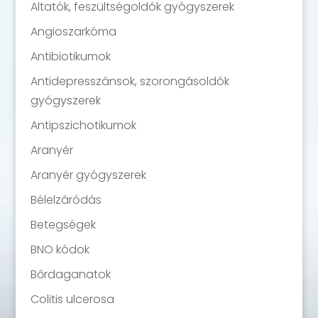
Altatók, feszültségoldók gyógyszerek
Angioszarkóma
Antibiotikumok
Antidepresszánsok, szorongásoldók
gyógyszerek
Antipszichotikumok
Aranyér
Aranyér gyógyszerek
Bélelzáródás
Betegségek
BNO kódok
Bőrdaganatok
Colitis ulcerosa