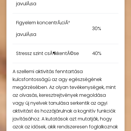
javulÃ¡sa
Figyelem koncentrÃ¡ciÃ³
30%
javulÃ¡sa
Stressz szint csÃ¶kkentÃ©se
40%
A szellemi aktivitás fenntartása
kulcsfontosságú az agy egészségének
megőrzésében. Az olyan tevékenységek, mint
az olvasás, keresztrejtvények megoldása
vagy új nyelvek tanulása serkentik az agyi
aktivitást és hozzájárulnak a kognitív funkciók
javításához. A kutatások azt mutatják, hogy
azok az idősek, akik rendszeresen foglalkoznak