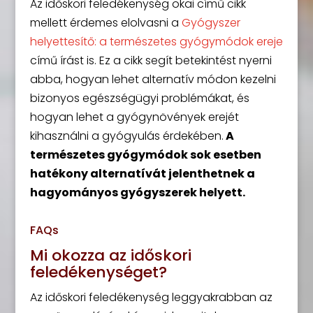
Az időskori feledékenység okai című cikk
mellett érdemes elolvasni a
Gyógyszer
helyettesítő: a természetes gyógymódok ereje
című írást is. Ez a cikk segít betekintést nyerni
abba, hogyan lehet alternatív módon kezelni
bizonyos egészségügyi problémákat, és
hogyan lehet a gyógynövények erejét
kihasználni a gyógyulás érdekében.
A
természetes gyógymódok sok esetben
hatékony alternatívát jelenthetnek a
hagyományos gyógyszerek helyett.
FAQs
Mi okozza az időskori
feledékenységet?
Az időskori feledékenység leggyakrabban az