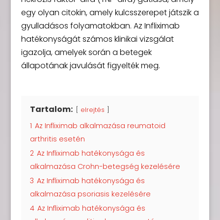
egy olyan citokin, amely kulcsszerepet játszik a
gyulladásos folyamatokban. Az Infliximab
hatékonyságát számos klinikai vizsgálat
igazolja, amelyek során a betegek
állapotának javulását figyelték meg.
Tartalom:
elrejtés
1
Az Infliximab alkalmazása reumatoid
arthritis esetén
2
Az Infliximab hatékonysága és
alkalmazása Crohn-betegség kezelésére
3
Az Infliximab hatékonysága és
alkalmazása psoriasis kezelésére
4
Az Infliximab hatékonysága és