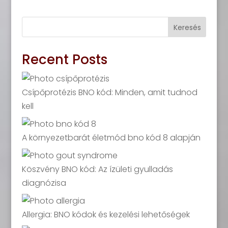
Keresés
Recent Posts
Csípőprotézis BNO kód: Minden, amit tudnod
kell
A környezetbarát életmód bno kód 8 alapján
Köszvény BNO kód: Az ízületi gyulladás
diagnózisa
Allergia: BNO kódok és kezelési lehetőségek