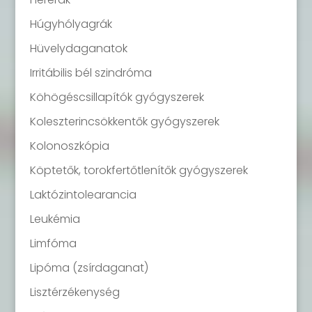
Húgyhólyagrák
Hüvelydaganatok
Irritábilis bél szindróma
Köhögéscsillapítók gyógyszerek
Koleszterincsökkentők gyógyszerek
Kolonoszkópia
Köptetők, torokfertőtlenítők gyógyszerek
Laktózintolearancia
Leukémia
Limfóma
Lipóma (zsírdaganat)
Lisztérzékenység