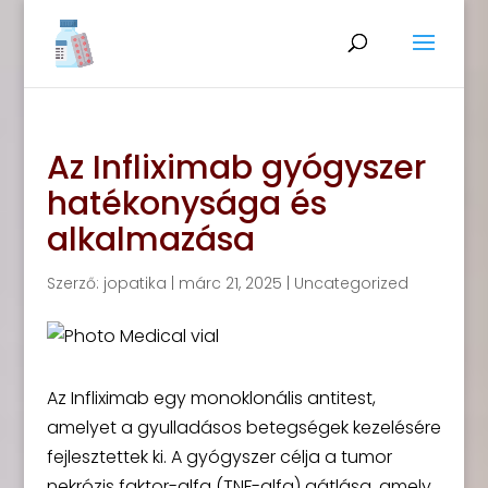
Az Infliximab gyógyszer
hatékonysága és
alkalmazása
Szerző:
jopatika
|
márc 21, 2025
|
Uncategorized
Az Infliximab egy monoklonális antitest,
amelyet a gyulladásos betegségek kezelésére
fejlesztettek ki. A gyógyszer célja a tumor
nekrózis faktor-alfa (TNF-alfa) gátlása, amely