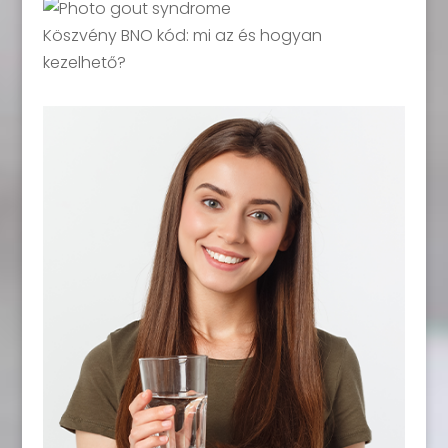
Köszvény BNO kód: mi az és hogyan
kezelhető?