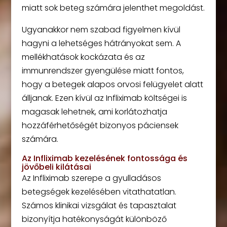
miatt sok beteg számára jelenthet megoldást.
Ugyanakkor nem szabad figyelmen kívül
hagyni a lehetséges hátrányokat sem. A
mellékhatások kockázata és az
immunrendszer gyengülése miatt fontos,
hogy a betegek alapos orvosi felügyelet alatt
álljanak. Ezen kívül az Infliximab költségei is
magasak lehetnek, ami korlátozhatja
hozzáférhetőségét bizonyos páciensek
számára.
Az Infliximab kezelésének fontossága és
jövőbeli kilátásai
Az Infliximab szerepe a gyulladásos
betegségek kezelésében vitathatatlan.
Számos klinikai vizsgálat és tapasztalat
bizonyítja hatékonyságát különböző