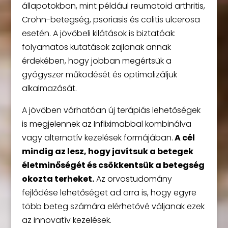
állapotokban, mint például reumatoid arthritis,
Crohn-betegség, psoriasis és colitis ulcerosa
esetén. A jövőbeli kilátások is biztatóak:
folyamatos kutatások zajlanak annak
érdekében, hogy jobban megértsük a
gyógyszer működését és optimalizáljuk
alkalmazását.
A jövőben várhatóan új terápiás lehetőségek
is megjelennek az Infliximabbal kombinálva
vagy alternatív kezelések formájában.
A cél
mindig az lesz, hogy javítsuk a betegek
életminőségét és csökkentsük a betegség
okozta terheket.
Az orvostudomány
fejlődése lehetőséget ad arra is, hogy egyre
több beteg számára elérhetővé váljanak ezek
az innovatív kezelések.