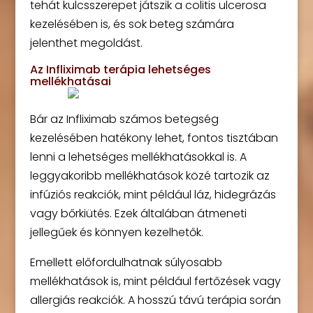
tehát kulcsszerepet játszik a colitis ulcerosa
kezelésében is, és sok beteg számára
jelenthet megoldást.
Az Infliximab terápia lehetséges
mellékhatásai
Bár az Infliximab számos betegség
kezelésében hatékony lehet, fontos tisztában
lenni a lehetséges mellékhatásokkal is. A
leggyakoribb mellékhatások közé tartozik az
infúziós reakciók, mint például láz, hidegrázás
vagy bőrkiütés. Ezek általában átmeneti
jellegűek és könnyen kezelhetők.
Emellett előfordulhatnak súlyosabb
mellékhatások is, mint például fertőzések vagy
allergiás reakciók. A hosszú távú terápia során