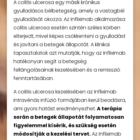
A colitis ulcerosa egy másik krónikus
gyulladásos bélbetegség, amely a vastagbél
gyulladását okozza. Az Infliximab alkalmazása
colitis ulcerosa esetén szintén széles körben
elterjedt, mivel képes csökkenteni a gyulladást
és javítani a betegek állapotát. A klinikai
tapasztalatok azt mutatják, hogy az Infliximab
hatékonyan segít a betegség
fellángolásainak kezelésében és a remisszió
fenntartásában.
A colitis ulcerosa kezelésében az Infliximab
intravénás infúzió formájában kerül beadásra,
ami gyors hatást eredményezhet.
A terápia
során a betegek állapotát folyamatosan
figyelemmel kísérik, és szükség esetén
módosítják a kezelési tervet.
Az Infliximab