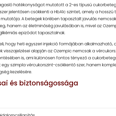
imagasló hatékonyságot mutatott a 2-es típusú cukorbete
szer jelentősen csökkenti a HbA1c szintet, amely a hosszú 
b mutatója. A betegek körében tapasztalt javulás nemcsak
eg, hanem az életminőség javulásában is, mivel az Ozem
likémiás epizódot tapasztalnak.
, hogy heti egyszeri injekció formájában alkalmazható, 
ek visszajelzései alapján az Ozempic nemcsak a vércukors
kkentésében is, ami különösen fontos tényező a cukorbete
 egy szimpla vércukorszint-csökkentő szer, hanem kompl
gség kezelésére.
ai és biztonságossága
ájdalomcsillapítás