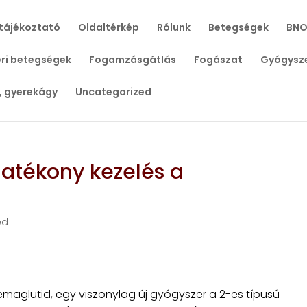
tájékoztató
Oldaltérkép
Rólunk
Betegségek
BNO
ri betegségek
Fogamzásgátlás
Fogászat
Gyógysz
, gyerekágy
Uncategorized
atékony kezelés a
ed
aglutid, egy viszonylag új gyógyszer a 2-es típusú