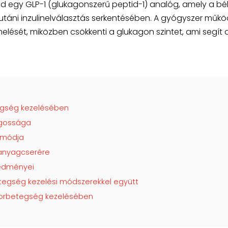
d egy GLP-1 (glukagonszerű peptid-1) analóg, amely a bé
s utáni inzulinelválasztás serkentésében. A gyógyszer műk
elését, miközben csökkenti a glukagon szintet, ami segít 
egség kezelésében
ágossága
 módja
 anyagcserére
redményei
egség kezelési módszerekkel együtt
korbetegség kezelésében