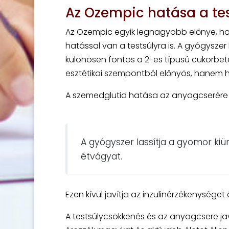
Az Ozempic hatása a tes
Az Ozempic egyik legnagyobb előnye, ho
hatással van a testsúlyra is. A gyógysze
különösen fontos a 2-es típusú cukorb
esztétikai szempontból előnyös, hanem 
A szemedglutid hatása az anyagcserére 
A gyógyszer lassítja a gyomor kiür
étvágyat.
Ezen kívül javítja az inzulinérzékenységet 
A testsúlycsökkenés és az anyagcsere j