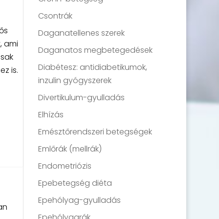
Csontrák
ős
Daganatellenes szerek
, ami
Daganatos megbetegedések
csak
Diabétesz: antidiabetikumok,
z is.
inzulin gyógyszerek
Divertikulum-gyulladás
Elhízás
Emésztőrendszeri betegségek
Emlőrák (mellrák)
Endometriózis
Epebetegség diéta
Epehólyag-gyulladás
an
Epehólyagrák