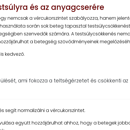
tsúlyra és az anyagcserére
gy nemcsak a vércukorszintet szabályozza, hanem jelent
r használata során sok beteg tapasztal testsúlycsökkenést
etegségben szenvedők számára. A testsúlycsökkenés nem
hozzájárulhat a betegség szövődményeinek megelőzéséhe
is kedvező.
ülését, ami fokozza a teltségérzetet és csökkenti az
és segít normalizálni a vércukorszintet.
avulása együtt hozzájárulhat ahhoz, hogy a betegek jobb