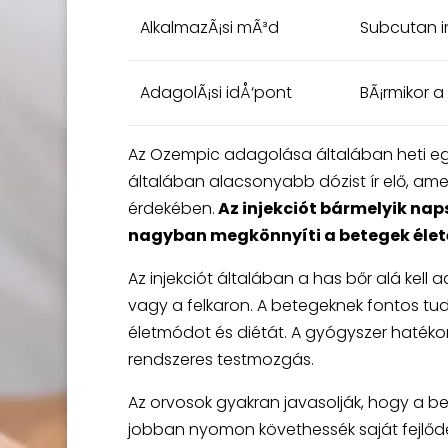
AlkalmazÃ¡si mÃ³d
Subcutan in
AdagolÃ¡si idÅ‘pont
BÃ¡rmikor a
Az Ozempic adagolása általában heti egys
általában alacsonyabb dózist ír elő, am
érdekében.
Az injekciót bármelyik nap
nagyban megkönnyíti a betegek élet
Az injekciót általában a has bőr alá kell
vagy a felkaron. A betegeknek fontos tu
életmódot és diétát. A gyógyszer haték
rendszeres testmozgás.
Az orvosok gyakran javasolják, hogy a bet
jobban nyomon követhessék saját fejlőd