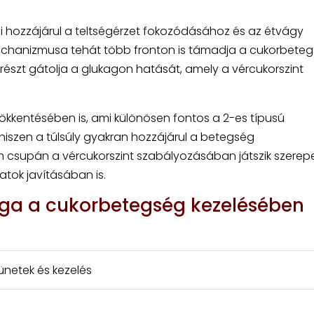
ami hozzájárul a teltségérzet fokozódásához és az étvágy
chanizmusa tehát több fronton is támadja a cukorbeteg
ásrészt gátolja a glukagon hatását, amely a vércukorszint
sökkentésében is, ami különösen fontos a 2-es típusú
szen a túlsúly gyakran hozzájárul a betegség
csupán a vércukorszint szabályozásában játszik szerepe
ok javításában is.
ga a cukorbetegség kezelésében
ünetek és kezelés