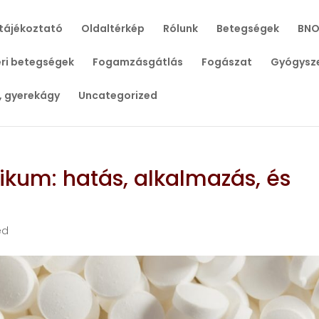
tájékoztató
Oldaltérkép
Rólunk
Betegségek
BNO
ri betegségek
Fogamzásgátlás
Fogászat
Gyógysz
, gyerekágy
Uncategorized
ikum: hatás, alkalmazás, és
ed