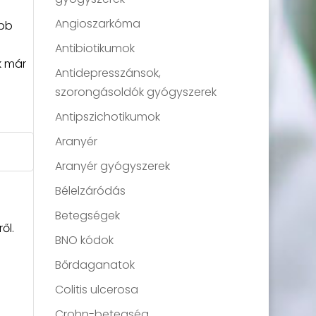
Angioszarkóma
ább
Antibiotikumok
k már
Antidepresszánsok,
szorongásoldók gyógyszerek
Antipszichotikumok
Aranyér
Aranyér gyógyszerek
Bélelzáródás
Betegségek
ől.
BNO kódok
Bőrdaganatok
Colitis ulcerosa
Crohn-betegség