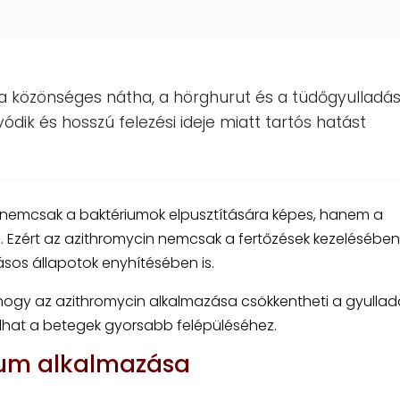
a közönséges nátha, a hörghurut és a tüdőgyulladá
ódik és hosszú felezési ideje miatt tartós hatást
emcsak a baktériumok elpusztítására képes, hanem a
. Ezért az azithromycin nemcsak a fertőzések kezelésében
ásos állapotok enyhítésében is.
k, hogy az azithromycin alkalmazása csökkentheti a gyulla
ulhat a betegek gyorsabb felépüléséhez.
kum alkalmazása