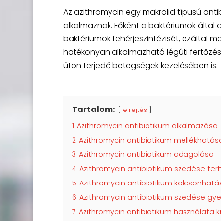
Az azithromycin egy makrolid típusú antib
alkalmaznak. Főként a baktériumok által o
baktériumok fehérjeszintézisét, ezáltal
hatékonyan alkalmazható légúti fertőzése
úton terjedő betegségek kezelésében is.
Tartalom:
elrejtés
1
Azithromycin antibiotikum alkalmazása
2
Azithromycin antibiotikum mellékhatás
3
Azithromycin antibiotikum adagolása
4
Azithromycin antibiotikum szedése ter
5
Azithromycin antibiotikum kölcsönhatá
6
Azithromycin antibiotikum szedése gy
7
Azithromycin antibiotikum használata 