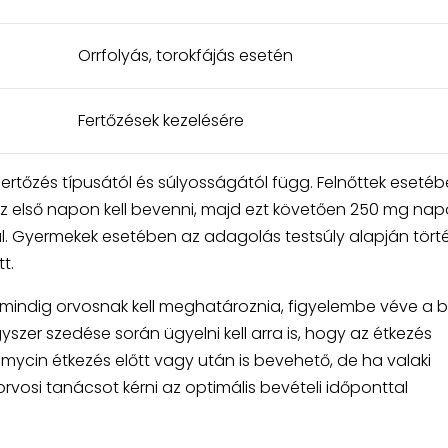
Orrfolyás, torokfájás esetén
Fertőzések kezelésére
rtőzés típusától és súlyosságától függ. Felnőttek esetéb
 első napon kell bevenni, majd ezt követően 250 mg na
. Gyermekek esetében az adagolás testsúly alapján történ
t.
mindig orvosnak kell meghatároznia, figyelembe véve a 
yszer szedése során ügyelni kell arra is, hogy az étkezés
omycin étkezés előtt vagy után is bevehető, de ha valaki
osi tanácsot kérni az optimális bevételi időponttal