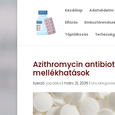
Kezdőlap
Adatvédelmi 
Elhízás
Emésztőrendsze
Táplálkozás
Terhesség
Azithromycin antibiot
mellékhatások
Szerző:
jopatika
|
márc 21, 2025
|
Uncategoriz