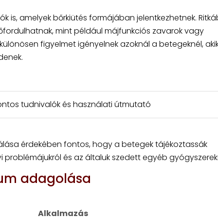
ciók is, amelyek bőrkiütés formájában jelentkezhetnek. Ritk
őfordulhatnak, mint például májfunkciós zavarok vagy
különösen figyelmet igényelnek azoknál a betegeknél, aki
denek.
 fontos tudnivalók és használati útmutató
álása érdekében fontos, hogy a betegek tájékoztassák
roblémájukról és az általuk szedett egyéb gyógyszerekr
kum adagolása
Alkalmazás