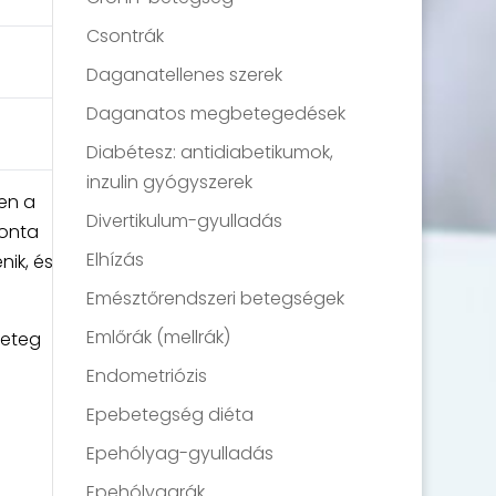
Csontrák
Daganatellenes szerek
Daganatos megbetegedések
Diabétesz: antidiabetikumok,
inzulin gyógyszerek
en a
Divertikulum-gyulladás
ponta
Elhízás
ik, és
Emésztőrendszeri betegségek
Emlőrák (mellrák)
beteg
Endometriózis
Epebetegség diéta
Epehólyag-gyulladás
Epehólyagrák