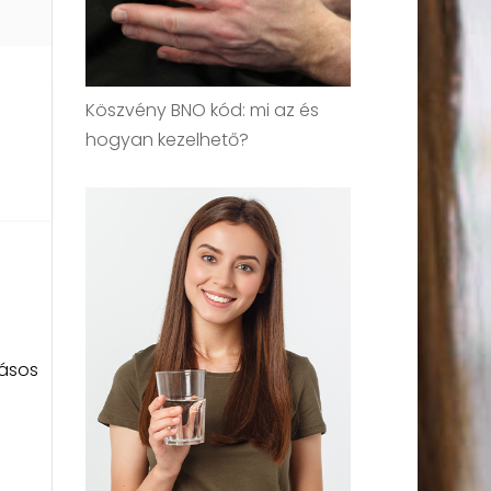
Köszvény BNO kód: mi az és
s
hogyan kezelhető?
dásos