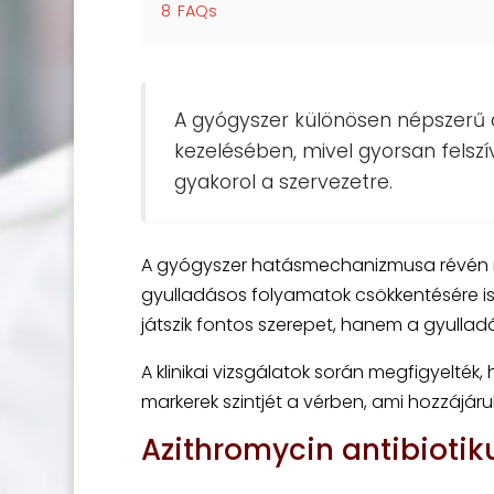
8
FAQs
A gyógyszer különösen népszerű 
kezelésében, mivel gyorsan felszív
gyakorol a szervezetre.
A gyógyszer hatásmechanizmusa révén n
gyulladásos folyamatok csökkentésére is
játszik fontos szerepet, hanem a gyullad
A klinikai vizsgálatok során megfigyelté
markerek szintjét a vérben, ami hozzájár
Azithromycin antibioti