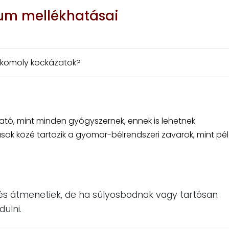
kum mellékhatásai
l: komoly kockázatok?
ható, mint minden gyógyszernek, ennek is lehetnek
sok közé tartozik a gyomor-bélrendszeri zavarok, mint pé
 és átmenetiek, de ha súlyosbodnak vagy tartósan
ulni.