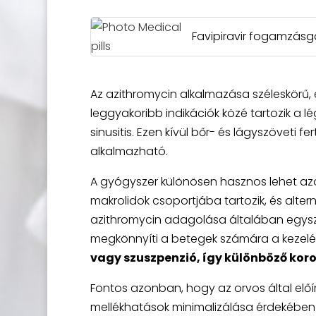
Favipiravir fogamzásg
Az azithromycin alkalmazása széleskörű,
leggyakoribb indikációk közé tartozik a l
sinusitis. Ezen kívül bőr- és lágyszöveti f
alkalmazható.
A gyógyszer különösen hasznos lehet azok
makrolidok csoportjába tartozik, és altern
azithromycin adagolása általában egysz
megkönnyíti a betegek számára a kezelé
vagy szuszpenzió, így különböző koro
Fontos azonban, hogy az orvos által elő
mellékhatások minimalizálása érdekében