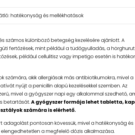
átló: hatékonyság és mellékhatások
 és számos különböző betegség kezelésére ajánlott. A
égúti fertőzések, mint például a tüdőgyulladás, a hörghurut
ertőzések, például cellulitisz vagy impetigo esetén is haték
 számára, akik allergiásak más antibiotikumokra, mivel a
atívát nyújt a penicillin alapú kezelésekkel szemben. Az
erű, mivel a gyógyszer napi egy alkalommal szedhető, a
s betartását.
A gyógyszer formája lehet tabletta, ka
sztályok számára is elérhető.
írt adagolást pontosan kövessük, mivel a hatékonyság és
 elengedhetetlen a megfelelő dózis alkalmazása.