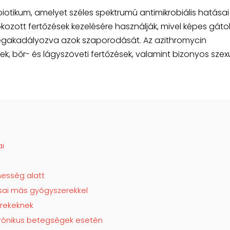
iotikum, amelyet széles spektrumú antimikrobiális hatásai
kozott fertőzések kezelésére használják, mivel képes gátol
 megakadályozva azok szaporodását. Az azithromycin
k, bőr- és lágyszöveti fertőzések, valamint bizonyos szexu
ai
hesség alatt
sai más gyógyszerekkel
erekeknek
krónikus betegségek esetén