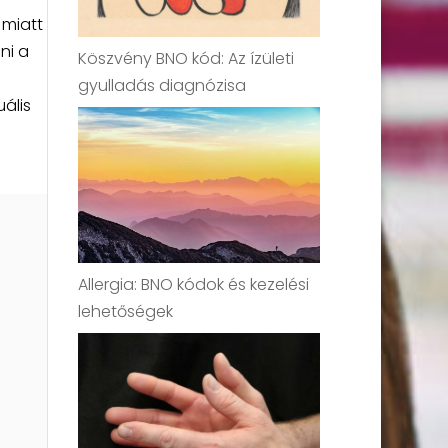
 miatt
ni a
Köszvény BNO kód: Az ízületi
gyulladás diagnózisa
ális
Allergia: BNO kódok és kezelési
lehetőségek