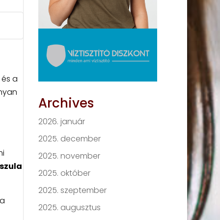
 és a
onyan
Archives
2026. január
2025. december
mi
2025. november
pszula
2025. október
2025. szeptember
 a
2025. augusztus