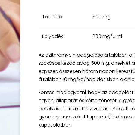
Tabletta
500 mg
Folyadék
200 mg/5 ml
Az azithromycin adagolása általában a fe
szokásos kezdő adag 500 mg, amelyet az
egyszer, összesen három napon keresztül
általában 10 mg/kg/nap dózisban ajánlot
Fontos megjegyezni, hogy az adagolást 
egyéni állapotát és kórtörténetét. A gyóg
befolyásolhatja a felszívódást. Az azithr
gyomorpanaszokat tapasztal, érdemes orv
kapcsolatban.