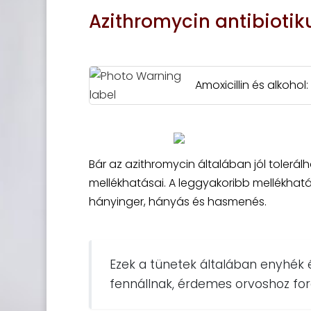
Azithromycin antibioti
Amoxicillin és alkoho
Bár az azithromycin általában jól tolerál
mellékhatásai. A leggyakoribb mellékhatá
hányinger, hányás és hasmenés.
Ezek a tünetek általában enyhék
fennállnak, érdemes orvoshoz ford