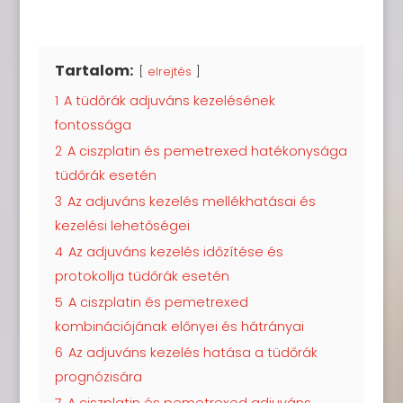
Tartalom:
elrejtés
1
A tüdőrák adjuváns kezelésének
fontossága
2
A ciszplatin és pemetrexed hatékonysága
tüdőrák esetén
3
Az adjuváns kezelés mellékhatásai és
kezelési lehetőségei
4
Az adjuváns kezelés időzítése és
protokollja tüdőrák esetén
5
A ciszplatin és pemetrexed
kombinációjának előnyei és hátrányai
6
Az adjuváns kezelés hatása a tüdőrák
prognózisára
7
A ciszplatin és pemetrexed adjuváns