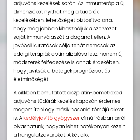
adjuváns kezelések során. Az immunterápia új
dimenziókat nyithat meg a tüdőrák
kezelésében, lehetőséget biztosítva arra,
hogy még jobban kihasználjuk a szervezet
saját immunválaszát a daganat ellen. A
jövőbeli kutatások célja tehát nemcsak az
eddigi terápiák optimalizálása lesz, hanem új
módszerek felfedezése is annak érdekében,
hogy javítsák a betegek prognózisát és
életminőségét.
A cikkben bemutatott ciszplatin-pemetrexed
adjuváns tüdőrák kezelés kapcsán érdemes
megemlíteni egy másik hasonló témájú cikket
is. A
kedélyjavító gyógyszer
című írásban arról
olvashatunk, hogyan lehet hatékonyan kezelni
a hangulatzavarokat. A két cikk