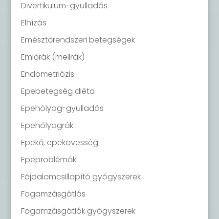
Divertikulum-gyulladás
Elhízás
Emésztőrendszeri betegségek
Emlőrák (mellrák)
Endometriózis
Epebetegség diéta
Epehólyag-gyulladás
Epehólyagrák
Epekő, epekövesség
Epeproblémák
Fájdalomcsillapító gyógyszerek
Fogamzásgátlás
Fogamzásgátlók gyógyszerek