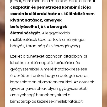
járhat, nem mentes a mellékhatásoktól sem.
A
ciszplatin és pemetrexed kombinációja
esetén is előfordulhatnak különböző nem
kívánt hatások, amelyek
befolyásolhatják a betegek
életminőségét.
A leggyakoribb
mellékhatások közé tartozik a hányinger,
hányás, fáradtság és vérszegénység.
Ezeket a tüneteket azonban általában jól
lehet kezelni támogató terápiákkal és
gyógyszerekkel. A mellékhatások kezelése
érdekében fontos, hogy a betegek szoros
kapcsolatban álljanak orvosukkal. Az orvosok
gyakran javasolnak olyan gyógyszereket,
amelyek segíthetnek enyhíteni a
kemoterápiás kezelések mellékhatásait.