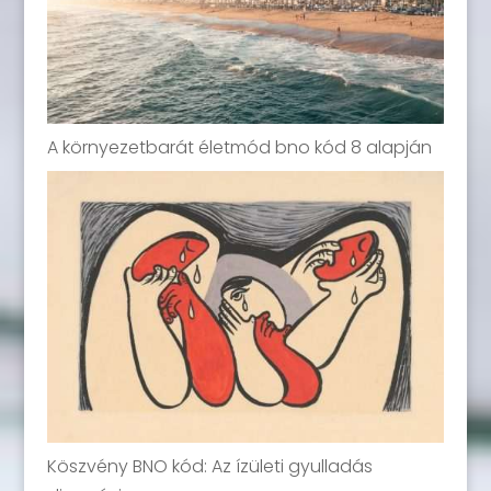
A környezetbarát életmód bno kód 8 alapján
Köszvény BNO kód: Az ízületi gyulladás