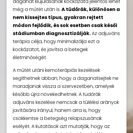
daganat kiújulásának kockázata jelentős lehet
még a műtét után is.
A tüdőrák, különösen a
nem kissejtes típus, gyakran rejtett
módon fejlődik, és sok esetben csak késői
stádiumban diagnosztizálják.
Az adjuváns
terápia célja, hogy minimalizálja ezt a
kockázatot, és javítsa a betegek
életminőségét.
A műtét utáni kemoterápiás kezelések
segíthetnek abban, hogy a daganatsejtek ne
maradjanak vissza a szervezetben, amelyek
később újra növekedhetnek. A tüdőrák
adjuváns kezelése nemcsak a túlélési arányok
javítására irányul, hanem arra is, hogy
csökkentse a betegség relapszusának
esélyét. A kutatások azt mutatják, hogy az