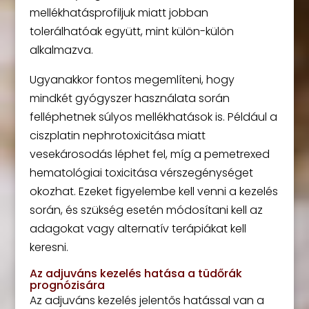
mellékhatásprofiljuk miatt jobban
tolerálhatóak együtt, mint külön-külön
alkalmazva.
Ugyanakkor fontos megemlíteni, hogy
mindkét gyógyszer használata során
felléphetnek súlyos mellékhatások is. Például a
ciszplatin nephrotoxicitása miatt
vesekárosodás léphet fel, míg a pemetrexed
hematológiai toxicitása vérszegénységet
okozhat. Ezeket figyelembe kell venni a kezelés
során, és szükség esetén módosítani kell az
adagokat vagy alternatív terápiákat kell
keresni.
Az adjuváns kezelés hatása a tüdőrák
prognózisára
Az adjuváns kezelés jelentős hatással van a