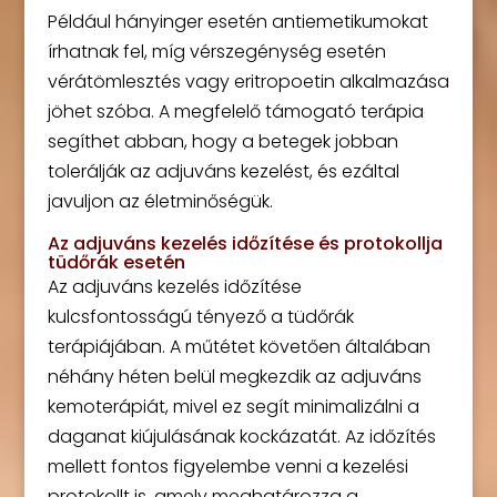
Például hányinger esetén antiemetikumokat
írhatnak fel, míg vérszegénység esetén
vérátömlesztés vagy eritropoetin alkalmazása
jöhet szóba. A megfelelő támogató terápia
segíthet abban, hogy a betegek jobban
tolerálják az adjuváns kezelést, és ezáltal
javuljon az életminőségük.
Az adjuváns kezelés időzítése és protokollja
tüdőrák esetén
Az adjuváns kezelés időzítése
kulcsfontosságú tényező a tüdőrák
terápiájában. A műtétet követően általában
néhány héten belül megkezdik az adjuváns
kemoterápiát, mivel ez segít minimalizálni a
daganat kiújulásának kockázatát. Az időzítés
mellett fontos figyelembe venni a kezelési
protokollt is, amely meghatározza a