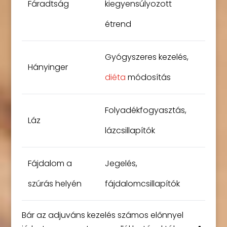
Fáradtság
kiegyensúlyozott
étrend
Gyógyszeres kezelés,
Hányinger
diéta
módosítás
Folyadékfogyasztás,
Láz
lázcsillapítók
Fájdalom a
Jegelés,
szúrás helyén
fájdalomcsillapítók
Bár az adjuváns kezelés számos előnnyel