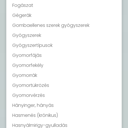
Fogászat
Gégerák
Gombaellenes szerek gyógyszerek
Gyógyszerek
Gyógyszertípusok
Gyomorfájás
Gyomorfekély
Gyomorrák
Gyomortükrözés
Gyomorvérzés
Hányinger, hányás
Hasmenés (krónikus)
Hasnyálmirigy-gyulladás