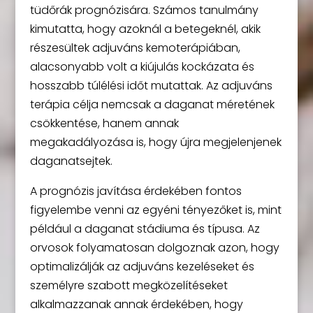
tüdőrák prognózisára. Számos tanulmány
kimutatta, hogy azoknál a betegeknél, akik
részesültek adjuváns kemoterápiában,
alacsonyabb volt a kiújulás kockázata és
hosszabb túlélési időt mutattak. Az adjuváns
terápia célja nemcsak a daganat méretének
csökkentése, hanem annak
megakadályozása is, hogy újra megjelenjenek
daganatsejtek.
A prognózis javítása érdekében fontos
figyelembe venni az egyéni tényezőket is, mint
például a daganat stádiuma és típusa. Az
orvosok folyamatosan dolgoznak azon, hogy
optimalizálják az adjuváns kezeléseket és
személyre szabott megközelítéseket
alkalmazzanak annak érdekében, hogy