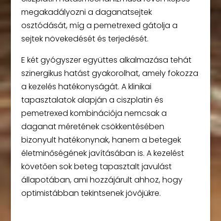
megakadályozni a daganatsejtek
osztódását, míg a pemetrexed gátolja a
sejtek növekedését és terjedését.
E két gyógyszer együttes alkalmazása tehát
szinergikus hatást gyakorolhat, amely fokozza
a kezelés hatékonyságát. A klinikai
tapasztalatok alapján a ciszplatin és
pemetrexed kombinációja nemcsak a
daganat méretének csökkentésében
bizonyult hatékonynak, hanem a betegek
életminőségének javításában is. A kezelést
követően sok beteg tapasztalt javulást
állapotában, ami hozzájárult ahhoz, hogy
optimistábban tekintsenek jövőjükre.