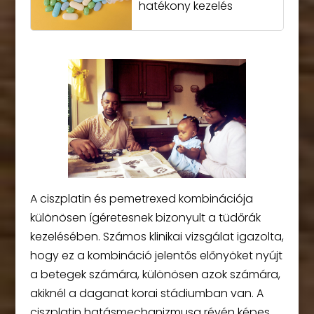
hatékony kezelés
A ciszplatin és pemetrexed kombinációja
különösen ígéretesnek bizonyult a tüdőrák
kezelésében. Számos klinikai vizsgálat igazolta,
hogy ez a kombináció jelentős előnyöket nyújt
a betegek számára, különösen azok számára,
akiknél a daganat korai stádiumban van. A
ciszplatin hatásmechanizmusa révén képes