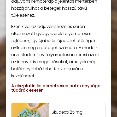
adjuváns kemoterápia jelentős mértékben
hozzájárulhat a betegek hosszú távú
túléléséhez.
Ezen kívül az adjuváns kezelés során
alkalmazott gyógyszerek folyamatosan
fejlődnek, így újabb és újabb lehetőségek
nyílnak meg a betegek számára. A modern
orvostudomány folyamatosan keresi azokat
az innovatív megoldásokat, amelyek még
hatékonyabbá tehetik az adjuváns
kezeléseket.
A ciszplatin és pemetrexed hatékonysága
tüdőrák esetén
Skudexa 25 mg: