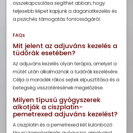
összekapcsolása segíthet abban, hogy
teljesebb képet kapjunk a daganatkezelés és
a pszichés támogatás fontosságáról.
FAQs
Mit jelent az adjuváns kezelés a
tüdőrák esetében?
Az adjuváns kezelés olyan terápia, amelyet a
műtét után alkalmaznak a tüdőrák kezelésére.
Célja a maradék rákos sejtek elpusztítása és a
betegség visszatérésének megelőzése.
Milyen típusú gyógyszerek
alkotják a ciszplatin-
pemetrexed adjuváns kezelést?
A ciszplatin és a pemetrexed két különböző
típusú kemoterápiás gyógyszer, amelyeket