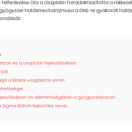
lfedezése óta a ciszplatin forradalmasította a rákkezel
 gyógyszer hatásmechanizmusa a DNS-re gyakorolt hatá
porodását.
a
rban és a ciszplatin fejlesztésében
mzői
a a klinikai vizsgálatok során
lehetőségei
terjesztésében és elérhetőségében a gyógyszerpiacon
a Sigma Aldrich fejlesztési tervei