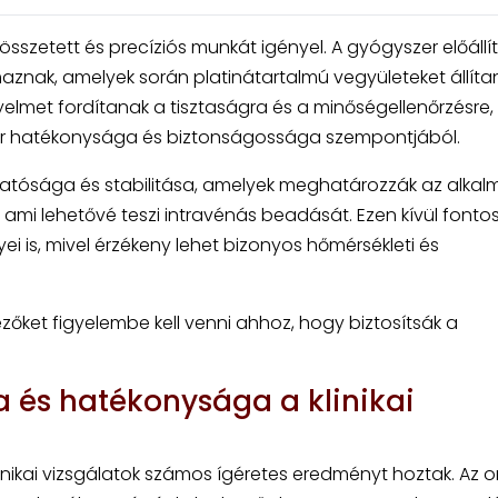
 összetett és precíziós munkát igényel. A gyógyszer előállí
aznak, amelyek során platinátartalmú vegyületeket állíta
gyelmet fordítanak a tisztaságra és a minőségellenőrzésre,
r hatékonysága és biztonságossága szempontjából.
oldhatósága és stabilitása, amelyek meghatározzák az alkal
 ami lehetővé teszi intravénás beadását. Ezen kívül fonto
i is, mivel érzékeny lehet bizonyos hőmérsékleti és
zőket figyelembe kell venni ahhoz, hogy biztosítsák a
a és hatékonysága a klinikai
inikai vizsgálatok számos ígéretes eredményt hoztak. Az o