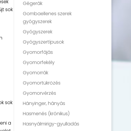
ések
Gégerák
jt sok
Gombaellenes szerek
gyógyszerek
Gyógyszerek
n
Gyógyszertípusok
Gyomorfájás
Gyomorfekély
Gyomorrák
Gyomortükrözés
Gyomorvérzés
ok sok
Hányinger, hányás
Hasmenés (krónikus)
eni a
Hasnyálmirigy-gyulladás
yelet