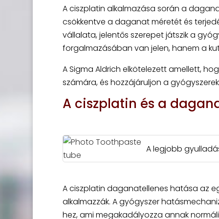
A ciszplatin alkalmazása során a daganat
csökkentve a daganat méretét és terjedésé
vállalata, jelentős szerepet játszik a gy
forgalmazásában van jelen, hanem a kutat
A Sigma Aldrich elkötelezett amellett, 
számára, és hozzájáruljon a gyógyszerek fe
A ciszplatin és a dagan
A legjobb gyullad
A ciszplatin daganatellenes hatása az eg
alkalmazzák. A gyógyszer hatásmechaniz
hez, ami megakadályozza annak normáli