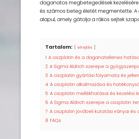
daganatos megbetegedések kezelésére. Fe
és számos beteg életét megmentette. A
alapul, amely gátolja a rákos sejtek sza
Tartalom:
elrejtés
1
A ciszplatin és a daganatellenes hatás
2
A Sigma Aldrich szerepe a gyógyszeripa
3
A ciszplatin gyártási folyamata és jelle
4
A ciszplatin alkalmazása és hatékonyság
5
A ciszplatin mellékhatásai és kezelési 
6
A Sigma Aldrich szerepe a ciszplatin 
7
A ciszplatin jövőbeli kutatási irányai és 
8
FAQs