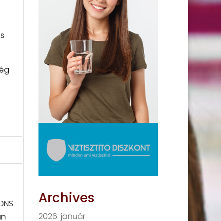
és
ség
Archives
 DNS-
2026. január
an