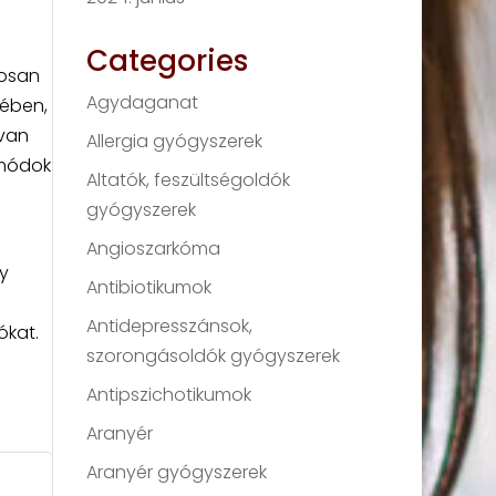
Categories
tosan
Agydaganat
sében,
ívan
Allergia gyógyszerek
 módok
Altatók, feszültségoldók
gyógyszerek
Angioszarkóma
y
Antibiotikumok
Antidepresszánsok,
ókat.
szorongásoldók gyógyszerek
Antipszichotikumok
Aranyér
Aranyér gyógyszerek