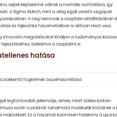
os sejtek képtelenné válnak a normális osztódásra, így
t. A Sigma Aldrich, mint a világ egyik vezető vegyipari
ógyszeriparban. A cég nemcsak a ciszplatin előállításában 
ási és fejlesztési folyamatokban is aktívan részt vesz.
hogy innovatív megoldásokat kínáljon a tudományos közös
jlesztéséhez, beleértve a ciszplatint is.
atellenes hatása
áscsökkentő fogkrémek összehasonlítása
yik legfontosabb jellemzője, amely miatt széles körben
musa során a platinát tartalmazó molekulák kötődnek a
s működését. Ez a folyamat különösen hatékony a gyors