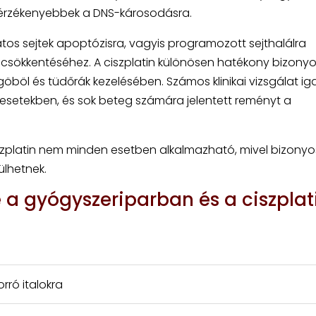
 érzékenyebbek a DNS-károsodásra.
tos sejtek apoptózisra, vagyis programozott sejthalálra
 csökkentéséhez. A ciszplatin különösen hatékony bizony
göböl és tüdőrák kezelésében. Számos klinikai vizsgálat ig
setekben, és sok beteg számára jelentett reményt a
zplatin nem minden esetben alkalmazható, mivel bizonyo
ülhetnek.
 a gyógyszeriparban és a ciszplat
rró italokra