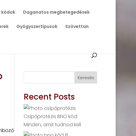
 kódok
Daganatos megbetegedések
erek
Gyógyszertípusok
Szövettan
b
Keresés
Recent Posts
Csípőprotézis BNO kód:
Minden, amit tudnod kell
önböző