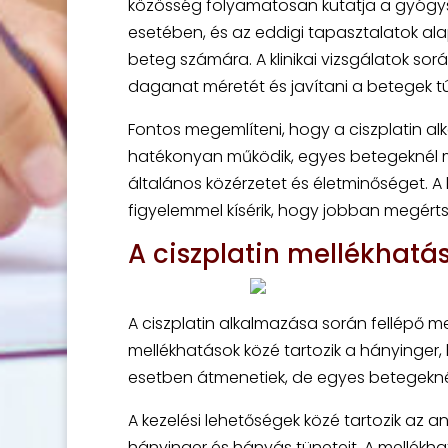
közösség folyamatosan kutatja a gyóg
esetében, és az eddigi tapasztalatok ala
beteg számára. A klinikai vizsgálatok so
daganat méretét és javítani a betegek túlé
Fontos megemlíteni, hogy a ciszplatin a
hatékonyan működik, egyes betegeknél me
általános közérzetet és életminőséget. A k
figyelemmel kísérik, hogy jobban megérts
A ciszplatin mellékhatás
A ciszplatin alkalmazása során fellépő me
mellékhatások közé tartozik a hányinger
esetben átmenetiek, de egyes betegekné
A kezelési lehetőségek közé tartozik az 
hányinger és hányás tüneteit. A mellékha