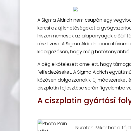
A Sigma Aldrich nem csupán egy vegyipar
keresi az új lehetőségeket a gyógyszeripar
hiszen nemcsak az alapanyagok előállítá
részt vesz. A Sigma Aldrich laboratóriu
kidolgozásán, hogy még hatékonyabbá te
A cég elkötelezett amellett, hogy támog
felfedezéseket. A Sigma Aldrich együttmű
közösen dolgozzanak ki új módszereket és
ciszplatin fejlesztése során figyelembe
A ciszplatin gyártási fo
Nurofen: Mikor hat a fáj