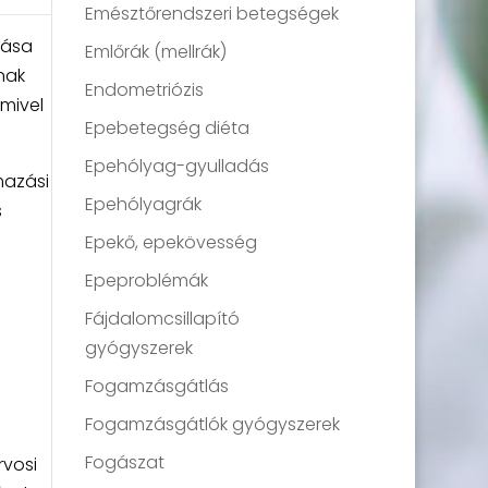
Emésztőrendszeri betegségek
tása
Emlőrák (mellrák)
nak
Endometriózis
 mivel
Epebetegség diéta
Epehólyag-gyulladás
mazási
Epehólyagrák
s
Epekő, epekövesség
Epeproblémák
Fájdalomcsillapító
gyógyszerek
Fogamzásgátlás
Fogamzásgátlók gyógyszerek
Fogászat
rvosi