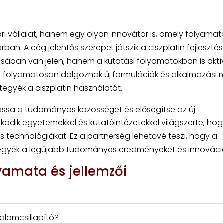
i vállalat, hanem egy olyan innovátor is, amely folyama
ban. A cég jelentős szerepet játszik a ciszplatin fejleszté
sában van jelen, hanem a kutatási folyamatokban is akt
mai folyamatosan dolgoznak új formulációk és alkalmazási
gyék a ciszplatin használatát.
assa a tudományos közösséget és elősegítse az új
ködik egyetemekkel és kutatóintézetekkel világszerte, hog
 technológiákat. Ez a partnerség lehetővé teszi, hogy a
 vegyék a legújabb tudományos eredményeket és innováci
lyamata és jellemzői
dalomcsillapító?