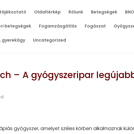
tájékoztató
Oldaltérkép
Rólunk
Betegségek
BNO
ri betegségek
Fogamzásgátlás
Fogászat
Gyógysz
, gyerekágy
Uncategorized
ich – A gyógyszeripar legújab
ed
erápiás gyógyszer, amelyet széles körben alkalmaznak kül