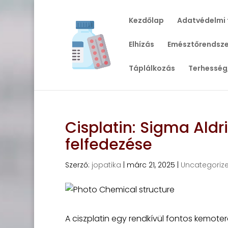
Kezdőlap
Adatvédelmi 
Elhízás
Emésztőrendsze
Táplálkozás
Terhesség
Cisplatin: Sigma Aldr
felfedezése
Szerző:
jopatika
|
márc 21, 2025
|
Uncategoriz
A ciszplatin egy rendkívül fontos kemot