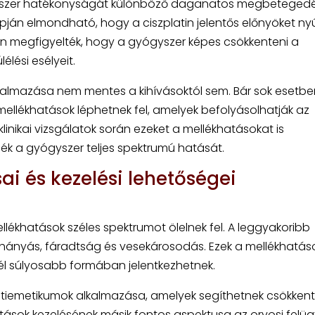
yszer hatékonyságát különböző daganatos megbeteged
pján elmondható, hogy a ciszplatin jelentős előnyöket nyú
rán megfigyelték, hogy a gyógyszer képes csökkenteni a
lési esélyeit.
lkalmazása nem mentes a kihívásoktól sem. Bár sok esetbe
llékhatások léphetnek fel, amelyek befolyásolhatják az
linikai vizsgálatok során ezeket a mellékhatásokat is
ék a gyógyszer teljes spektrumú hatását.
ai és kezelési lehetőségei
llékhatások széles spektrumot ölelnek fel. A leggyakoribb
, hányás, fáradtság és vesekárosodás. Ezek a mellékhatás
l súlyosabb formában jelentkezhetnek.
antiemetikumok alkalmazása, amelyek segíthetnek csökkent
tások kezelésének másik fontos aspektusa az orvosi felüg