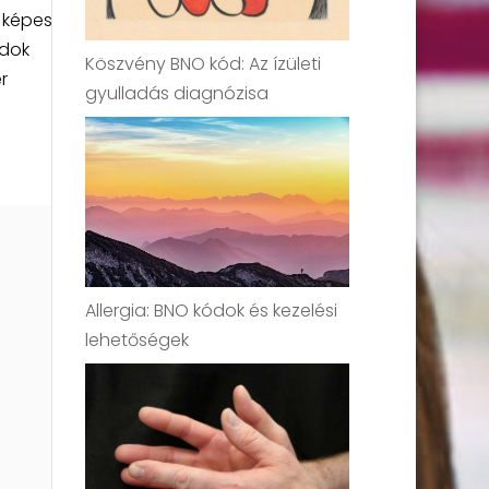
, képes
idok
Köszvény BNO kód: Az ízületi
r
gyulladás diagnózisa
Allergia: BNO kódok és kezelési
lehetőségek