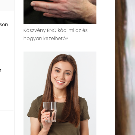
ösen
Köszvény BNO kód: mi az és
hogyan kezelhető?
n