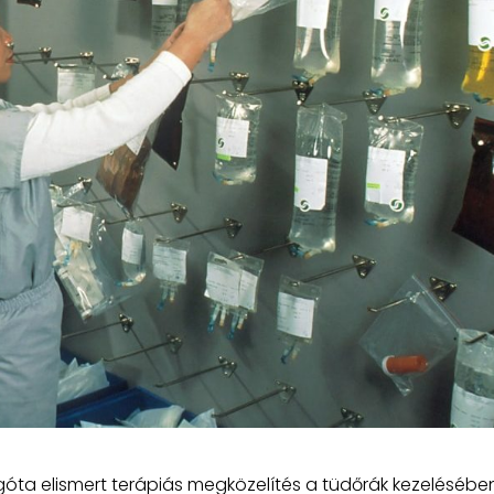
égóta elismert terápiás megközelítés a tüdőrák kezelésében