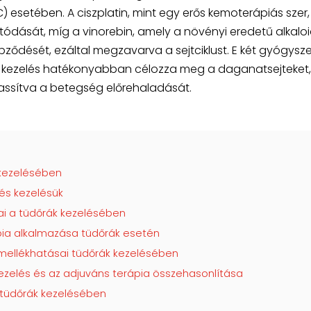
) esetében. A ciszplatin, mint egy erős kemoterápiás szer
dását, míg a vinorebin, amely a növényi eredetű alkalo
épződését, ezáltal megzavarva a sejtciklust. E két gyógysze
 a kezelés hatékonyabban célozza meg a daganatsejteket,
assítva a betegség előrehaladását.
 kezelésében
 és kezelésük
ai a tüdőrák kezelésében
ápia alkalmazása tüdőrák esetén
mellékhatásai tüdőrák kezelésében
kezelés és az adjuváns terápia összehasonlítása
a tüdőrák kezelésében