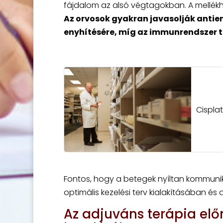
fájdalom az alsó végtagokban. A mellékh
Az orvosok gyakran javasolják anti
enyhítésére, míg az immunrendszer 
Cispla
Fontos, hogy a betegek nyíltan kommuniká
optimális kezelési terv kialakításában és
Az adjuváns terápia elő