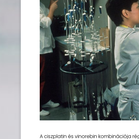
A ciszplatin és vinorebin kombinációja r