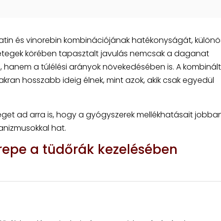
zplatin és vinorebin kombinációjának hatékonyságát, külön
etegek körében tapasztalt javulás nemcsak a daganat
 hanem a túlélési arányok növekedésében is. A kombinált
kran hosszabb ideig élnek, mint azok, akik csak egyedül
éget ad arra is, hogy a gyógyszerek mellékhatásait jobba
hanizmusokkal hat.
repe a tüdőrák kezelésében