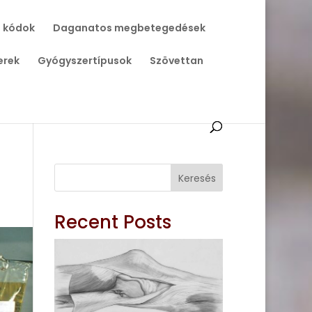
 kódok
Daganatos megbetegedések
erek
Gyógyszertípusok
Szövettan
Keresés
Recent Posts