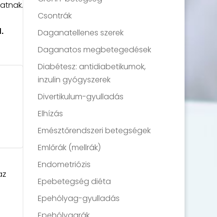
atnak.
Csontrák
.
Daganatellenes szerek
Daganatos megbetegedések
Diabétesz: antidiabetikumok,
inzulin gyógyszerek
Divertikulum-gyulladás
Elhízás
Emésztőrendszeri betegségek
Emlőrák (mellrák)
Endometriózis
az
Epebetegség diéta
Epehólyag-gyulladás
Epehólyagrák