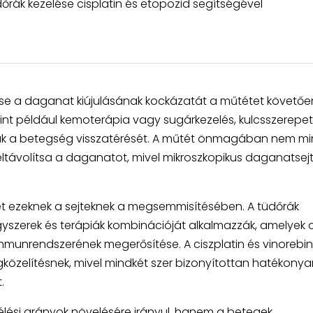
üdőrák kezelése cisplatin és etopozid segítségével
tse a daganat kiújulásának kockázatát a műtétet követőe
int például kemoterápia vagy sugárkezelés, kulcsszerepet
k a betegség visszatérését. A műtét önmagában nem mi
ltávolítsa a daganatot, mivel mikroszkopikus daganatsejt
et ezeknek a sejteknek a megsemmisítésében. A tüdőrák
szerek és terápiák kombinációját alkalmazzák, amelyek c
mmunrendszerének megerősítése. A ciszplatin és vinorebin
özelítésnek, mivel mindkét szer bizonyítottan hatékonya
.
élési arányok növelésére irányul, hanem a betegek