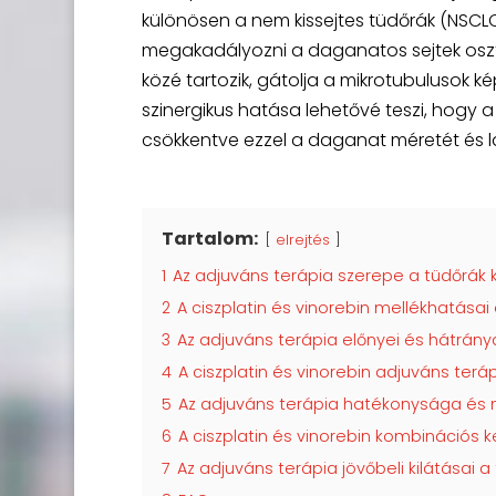
különösen a nem kissejtes tüdőrák (NSCLC
megakadályozni a daganatos sejtek osztó
közé tartozik, gátolja a mikrotubulusok k
szinergikus hatása lehetővé teszi, hogy
csökkentve ezzel a daganat méretét és l
Tartalom:
elrejtés
1
Az adjuváns terápia szerepe a tüdőrák
2
A ciszplatin és vinorebin mellékhatásai
3
Az adjuváns terápia előnyei és hátrány
4
A ciszplatin és vinorebin adjuváns ter
5
Az adjuváns terápia hatékonysága és 
6
A ciszplatin és vinorebin kombinációs 
7
Az adjuváns terápia jövőbeli kilátásai 