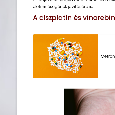
életminőségének javítására is.
A ciszplatin és vinorebi
Metron