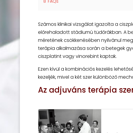
8
FAQs
Számos klinikai vizsgálat igazolta a cis
előrehaladott stádiumú tüdőrákban. A b
méretének csökkenésében nyilvánul meg,
terápia alkalmazása során a betegek gya
ciszplatint vagy vinorebint kaptak.
Ezen kívül a kombinációs kezelés lehetős
kezeljék, mivel a két szer különböző mec
Az adjuváns terápia sze