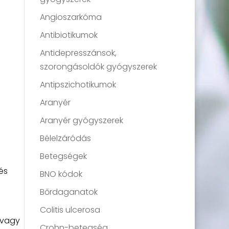
Angioszarkóma
Antibiotikumok
Antidepresszánsok,
szorongásoldók gyógyszerek
Antipszichotikumok
Aranyér
Aranyér gyógyszerek
Bélelzáródás
Betegségek
és
BNO kódok
Bőrdaganatok
Colitis ulcerosa
 vagy
Crohn-betegség