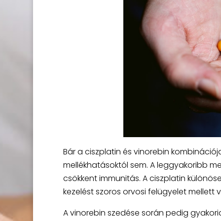
Bár a ciszplatin és vinorebin kombináció
mellékhatásoktól sem. A leggyakoribb mel
csökkent immunitás. A ciszplatin különös
kezelést szoros orvosi felügyelet mellett 
A vinorebin szedése során pedig gyakoria