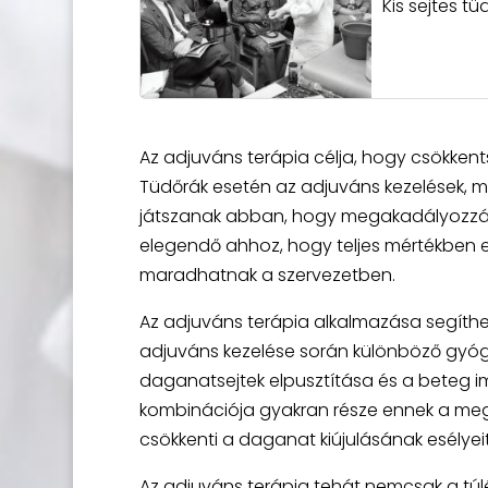
Kis sejtes t
Az adjuváns terápia célja, hogy csökken
Tüdőrák esetén az adjuváns kezelések, m
játszanak abban, hogy megakadályozzá
elegendő ahhoz, hogy teljes mértékben e
maradhatnak a szervezetben.
Az adjuváns terápia alkalmazása segíth
adjuváns kezelése során különböző gyógy
daganatsejtek elpusztítása és a beteg i
kombinációja gyakran része ennek a megk
csökkenti a daganat kiújulásának esélyeit
Az adjuváns terápia tehát nemcsak a túl