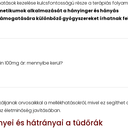
atások kezelése kulcsfontosságú része a terápiás folyam
emetikumok alkalmazását a hányinger és hányás
támogatására különböző gyógyszereket írhatnak fel
tin 100mg ár: mennyibe kerül?
ljanak orvosaikkal a mellékhatásokról, mivel ez segíthet 
 az életminőség javításában.
nyei és hátrányai a tüdőrák