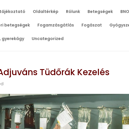
tájékoztató
Oldaltérkép
Rólunk
Betegségek
BNO
ri betegségek
Fogamzásgátlás
Fogászat
Gyógysz
, gyerekágy
Uncategorized
 Adjuváns Tüdőrák Kezelés
ed