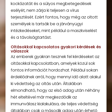
kockázatát és a súlyos megbetegedések
esélyét, nem zárja ki teljesen a vírus
terjesztését. Ezért fontos, hogy még az oltott
személyek is tartsák be a járványügyi
intézkedéseket, mint például a maszkviselést
és a távolságtartást.
Oltásokkal kapcsolatos gyakori kérdések és
válaszok
Az emberek gyakran tesznek fel kérdéseket az
oltásokkal kapcsolatban, amelyek közül sok
fontos információt hordozhat. Például sokan
érdeklődnek arról, hogy mennyi idő alatt alakul
ki védettség az oltás után. Általában
elmondható, hogy az első adag után néhány
hét elteltével már megkezdődik az
immunválasz kialakulása, de teljes védettség
általában csak a második adag után érhető