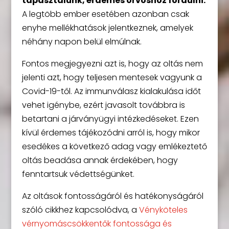
tapasztalunk, érdemes orvoshoz fordulni.
A legtöbb ember esetében azonban csak
enyhe mellékhatások jelentkeznek, amelyek
néhány napon belül elmúlnak.
Fontos megjegyezni azt is, hogy az oltás nem
jelenti azt, hogy teljesen mentesek vagyunk a
Covid-19-től. Az immunválasz kialakulása időt
vehet igénybe, ezért javasolt továbbra is
betartani a járványügyi intézkedéseket. Ezen
kívül érdemes tájékozódni arról is, hogy mikor
esedékes a következő adag vagy emlékeztető
oltás beadása annak érdekében, hogy
fenntartsuk védettségünket.
Az oltások fontosságáról és hatékonyságáról
szóló cikkhez kapcsolódva, a
Vényköteles
vérnyomáscsökkentők fontossága és