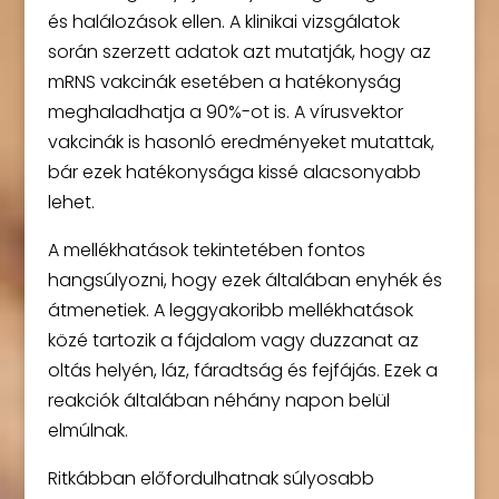
és halálozások ellen. A klinikai vizsgálatok
során szerzett adatok azt mutatják, hogy az
mRNS vakcinák esetében a hatékonyság
meghaladhatja a 90%-ot is. A vírusvektor
vakcinák is hasonló eredményeket mutattak,
bár ezek hatékonysága kissé alacsonyabb
lehet.
A mellékhatások tekintetében fontos
hangsúlyozni, hogy ezek általában enyhék és
átmenetiek. A leggyakoribb mellékhatások
közé tartozik a fájdalom vagy duzzanat az
oltás helyén, láz, fáradtság és fejfájás. Ezek a
reakciók általában néhány napon belül
elmúlnak.
Ritkábban előfordulhatnak súlyosabb