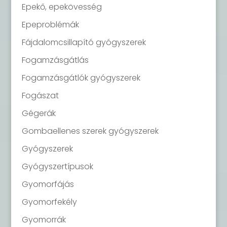
Epekő, epekövesség
Epeproblémák
Fájdalomcsillapító gyógyszerek
Fogamzásgátlás
Fogamzásgátlók gyógyszerek
Fogászat
Gégerák
Gombaellenes szerek gyógyszerek
Gyógyszerek
Gyógyszertípusok
Gyomorfájás
Gyomorfekély
Gyomorrák