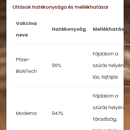
Oltások hatékonysága és mellékhatásai
Vakcina
Hatékonyság
Mellékhatások
neve
Fájdalom a
Pfizer-
95%
szúrás helyén,
BioNTech
láz, fejfájás
Fájdalom a
szúrás helyén,
Moderna
94.1%
fáradtság,