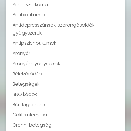
Angioszarkóma
Antibiotikumok
Antidepresszánsok, szorongásoldók
gyógyszerek
Antipszichotikumok
Aranyér
Aranyér gyógyszerek
Bélelzáródás
Betegségek
BNO kódok
Bőrdaganatok
Colitis ulcerosa
Crohn-betegség