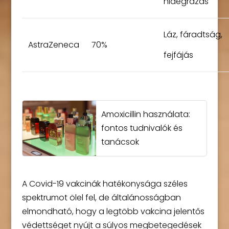
hidegrázás
Láz, fáradtság,
AstraZeneca
70%
fejfájás
Amoxicillin használata:
fontos tudnivalók és
tanácsok
A Covid-19 vakcinák hatékonysága széles
spektrumot ölel fel, de általánosságban
elmondható, hogy a legtöbb vakcina jelentős
védettséget nyújt a súlyos megbetegedések