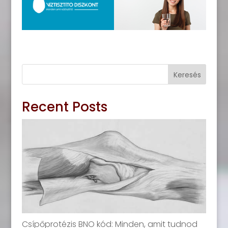
Keresés
Recent Posts
Csípőprotézis BNO kód: Minden, amit tudnod