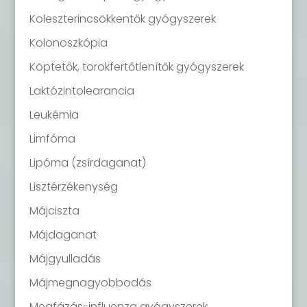
Koleszterincsökkentők gyógyszerek
Kolonoszkópia
Köptetők, torokfertőtlenítők gyógyszerek
Laktózintolearancia
Leukémia
Limfóma
Lipóma (zsírdaganat)
Lisztérzékenység
Májciszta
Májdaganat
Májgyulladás
Májmegnagyobbodás
Megfázás-influenza gyógyszerek