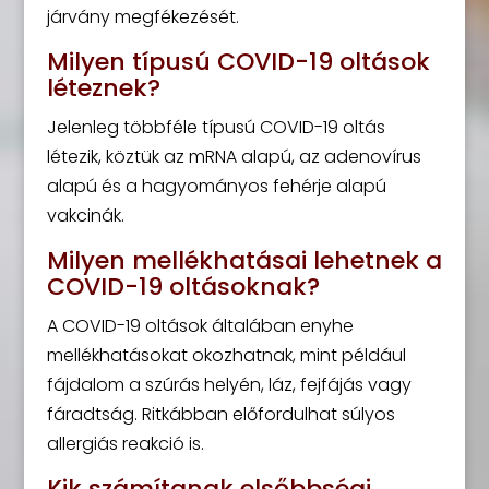
járvány megfékezését.
Milyen típusú COVID-19 oltások
léteznek?
Jelenleg többféle típusú COVID-19 oltás
létezik, köztük az mRNA alapú, az adenovírus
alapú és a hagyományos fehérje alapú
vakcinák.
Milyen mellékhatásai lehetnek a
COVID-19 oltásoknak?
A COVID-19 oltások általában enyhe
mellékhatásokat okozhatnak, mint például
fájdalom a szúrás helyén, láz, fejfájás vagy
fáradtság. Ritkábban előfordulhat súlyos
allergiás reakció is.
Kik számítanak elsőbbségi