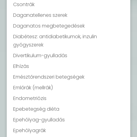
Csontrák
Daganatellenes szerek
Daganatos megbetegedések
Diabétesz: antidiabetikumok, inzulin
gyógyszerek
Divertikulum-gyulladás
Elhízás
Emésztőrendszeri betegségek
Emlőrák (mellrák)
Endometriózis
Epebetegség diéta
Epehólyag-gyulladás
Epehólyagrák