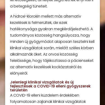
a betegség tüneteit.
A hidroxi-klorokin mellett más alternatív
kezelések is felmerültek, de ezek
hatékonysága gyakran megkérdőjelezhető. A
tudományos közösség hangsúlyozza, hogy
minden új gyógymódot alaposan tesztelni kell
klinikai vizsgálatok során, mielőtt széles körben
alkalmaznák őket. Az orvosi közösség
felelőssége, hogy tájékoztassa a pácienseket
az alternatív kezelések kockázatairól és
előnyeiről.
Jelenlegi klinikai vizsgálatok és új
fejlesztések a COVID-19 elleni gyógyszerek
területén
A COVID-19 elleni küzdelem érdekében
folyamatosan zajlanak klinikai vizsgálatok