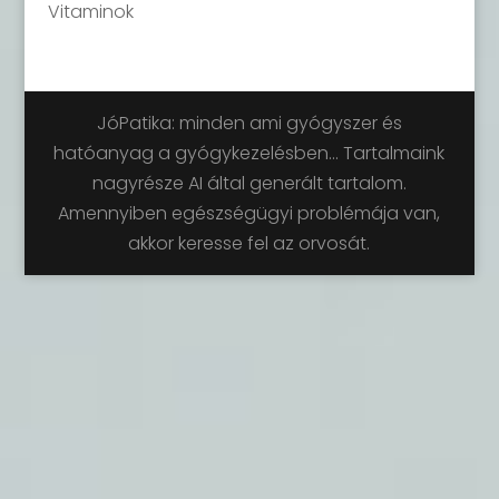
Vitaminok
JóPatika: minden ami gyógyszer és
hatóanyag a gyógykezelésben... Tartalmaink
nagyrésze AI által generált tartalom.
Amennyiben egészségügyi problémája van,
akkor keresse fel az orvosát.