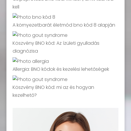
kell
A környezetbarát életmód bno kód 8 alapján
Köszvény BNO kód: Az ízületi gyulladás
diagnózisa
Allergia: BNO kódok és kezelési lehetőségek
Köszvény BNO kód: mi az és hogyan
kezelhető?