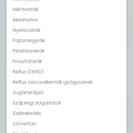
Méhtestrák
Melanoma
Nyelőcsőrák
Pajzsmirigyrák
Petefészekrák
Prosztatarák
Reflux (GERD)
Reflux, savcsökkentők gyógyszerek
Sugárterápia
Szájüregi daganatok
Székrekedés
Szövettan