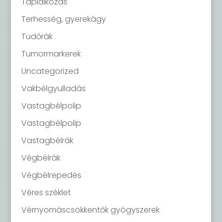
Táplálkozás
Terhesség, gyerekágy
Tüdőrák
Tumormarkerek
Uncategorized
Vakbélgyulladás
Vastagbélpolip
Vastagbélpolip
Vastagbélrák
Végbélrák
Végbélrepedés
Véres széklet
Vérnyomáscsökkentők gyógyszerek