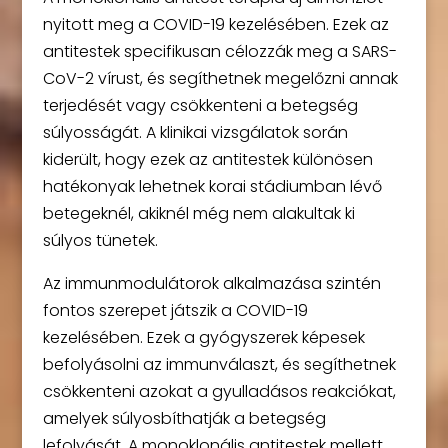
nyitott meg a COVID-19 kezelésében. Ezek az
antitestek specifikusan célozzák meg a SARS-
CoV-2 vírust, és segíthetnek megelőzni annak
terjedését vagy csökkenteni a betegség
súlyosságát. A klinikai vizsgálatok során
kiderült, hogy ezek az antitestek különösen
hatékonyak lehetnek korai stádiumban lévő
betegeknél, akiknél még nem alakultak ki
súlyos tünetek.
Az immunmodulátorok alkalmazása szintén
fontos szerepet játszik a COVID-19
kezelésében. Ezek a gyógyszerek képesek
befolyásolni az immunválaszt, és segíthetnek
csökkenteni azokat a gyulladásos reakciókat,
amelyek súlyosbíthatják a betegség
lefolyását. A monoklonális antitestek mellett