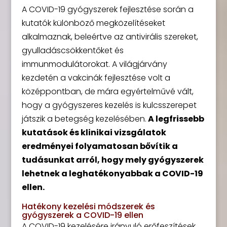
A COVID-19 gyógyszerek fejlesztése során a
kutatók különböző megközelítéseket
alkalmaznak, beleértve az antivirális szereket,
gyulladáscsökkentőket és
immunmodulátorokat. A világjárvány
kezdetén a vakcinák fejlesztése volt a
középpontban, de mára egyértelművé vált,
hogy a gyógyszeres kezelés is kulcsszerepet
játszik a betegség kezelésében.
A legfrissebb
kutatások és klinikai vizsgálatok
eredményei folyamatosan bővítik a
tudásunkat arról, hogy mely gyógyszerek
lehetnek a leghatékonyabbak a COVID-19
ellen.
Hatékony kezelési módszerek és
gyógyszerek a COVID-19 ellen
A COVID-19 kezelésére irányuló erőfeszítések