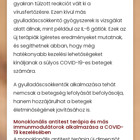
gyakran túlzott reakciót vált ki a
vírusfertőzésre. Ezen kívül más
gyulladáscsökkentő gyógyszerek is vizsgálat
alatt állnak, mint például az IL-6 gátlók. Ezek az
új terápiák ígéretes eredményeket mutatnak,
és segíthetnek abban, hogy még
hatékonyabb kezelési lehetőségeket
kínáljanak a súlyos COVID-19-es betegek
számára.
A gyulladáscsökkentők alkalmazása tehát
nemcsak a betegség lefolyását befolyásolja,
hanem hozzájárulhat a betegek
életminőségének javításához is.
Monoklonális antitest terápia és más
immunmodulátorok alkalmazása a COVID-
19 kezelésében
A monoklonális antitest terápia új dimenziót