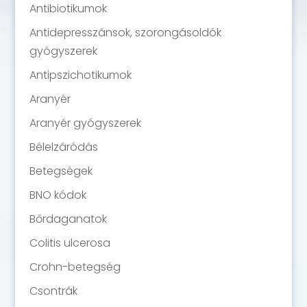
Antibiotikumok
Antidepresszánsok, szorongásoldók
gyógyszerek
Antipszichotikumok
Aranyér
Aranyér gyógyszerek
Bélelzáródás
Betegségek
BNO kódok
Bőrdaganatok
Colitis ulcerosa
Crohn-betegség
Csontrák