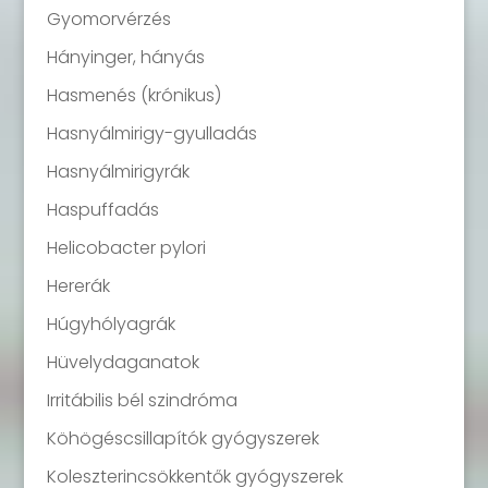
Gyomorvérzés
Hányinger, hányás
Hasmenés (krónikus)
Hasnyálmirigy-gyulladás
Hasnyálmirigyrák
Haspuffadás
Helicobacter pylori
Hererák
Húgyhólyagrák
Hüvelydaganatok
Irritábilis bél szindróma
Köhögéscsillapítók gyógyszerek
Koleszterincsökkentők gyógyszerek