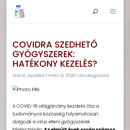
COVIDRA SZEDHETŐ
GYÓGYSZEREK:
HATÉKONY KEZELÉS?
Szerző:
jopatika
|
márc 21, 2025
|
Uncategorized
A COVID-19 világjárvány kezdete óta a
tudományos közösség folyamatosan
dolgozik a vírus elleni gyógyszerek
kifejlesztésén.
Az elmúlt évek során számos