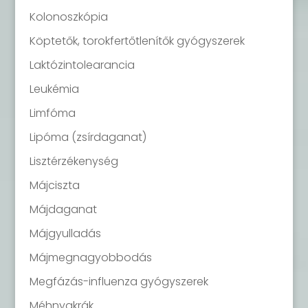
Kolonoszkópia
Köptetők, torokfertőtlenítők gyógyszerek
Laktózintolearancia
Leukémia
Limfóma
Lipóma (zsírdaganat)
Lisztérzékenység
Májciszta
Májdaganat
Májgyulladás
Májmegnagyobbodás
Megfázás-influenza gyógyszerek
Méhnyakrák