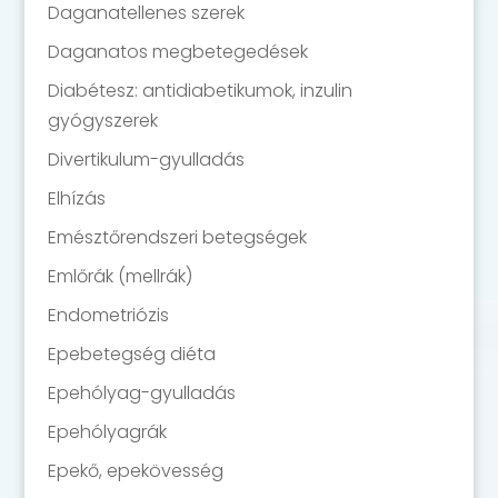
Daganatellenes szerek
Daganatos megbetegedések
Diabétesz: antidiabetikumok, inzulin
gyógyszerek
Divertikulum-gyulladás
Elhízás
Emésztőrendszeri betegségek
Emlőrák (mellrák)
Endometriózis
Epebetegség diéta
Epehólyag-gyulladás
Epehólyagrák
Epekő, epekövesség