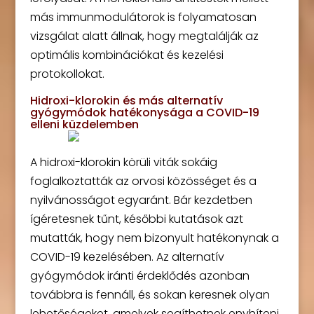
más immunmodulátorok is folyamatosan
vizsgálat alatt állnak, hogy megtalálják az
optimális kombinációkat és kezelési
protokollokat.
Hidroxi-klorokin és más alternatív
gyógymódok hatékonysága a COVID-19
elleni küzdelemben
A hidroxi-klorokin körüli viták sokáig
foglalkoztatták az orvosi közösséget és a
nyilvánosságot egyaránt. Bár kezdetben
ígéretesnek tűnt, későbbi kutatások azt
mutatták, hogy nem bizonyult hatékonynak a
COVID-19 kezelésében. Az alternatív
gyógymódok iránti érdeklődés azonban
továbbra is fennáll, és sokan keresnek olyan
lehetőségeket, amelyek segíthetnek enyhíteni