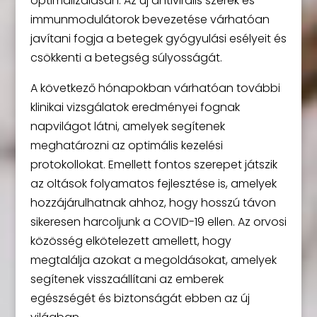
optimalizálásán. Az új antivirális szerek és
immunmodulátorok bevezetése várhatóan
javítani fogja a betegek gyógyulási esélyeit és
csökkenti a betegség súlyosságát.
A következő hónapokban várhatóan további
klinikai vizsgálatok eredményei fognak
napvilágot látni, amelyek segítenek
meghatározni az optimális kezelési
protokollokat. Emellett fontos szerepet játszik
az oltások folyamatos fejlesztése is, amelyek
hozzájárulhatnak ahhoz, hogy hosszú távon
sikeresen harcoljunk a COVID-19 ellen. Az orvosi
közösség elkötelezett amellett, hogy
megtalálja azokat a megoldásokat, amelyek
segítenek visszaállítani az emberek
egészségét és biztonságát ebben az új