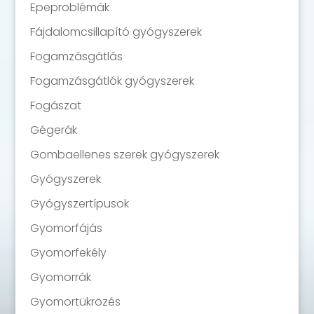
Epeproblémák
Fájdalomcsillapító gyógyszerek
Fogamzásgátlás
Fogamzásgátlók gyógyszerek
Fogászat
Gégerák
Gombaellenes szerek gyógyszerek
Gyógyszerek
Gyógyszertípusok
Gyomorfájás
Gyomorfekély
Gyomorrák
Gyomortükrözés