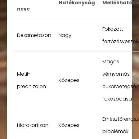
Hatékonyság
Mellékhatáso
neve
Fokozott
Dexametazon
Nagy
fertőzésveszél
Magas
Metil-
vérnyomás,
Közepes
prednizolon
cukorbetegsé
fokozódása
Emésztőrendsze
Hidrokortizon
Közepes
problémák