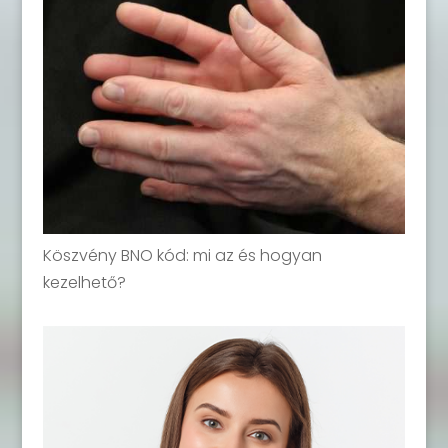
Köszvény BNO kód: mi az és hogyan
kezelhető?