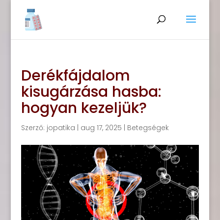
Derékfájdalom
kisugárzása hasba:
hogyan kezeljük?
Szerző:
jopatika
|
aug 17, 2025
|
Betegségek