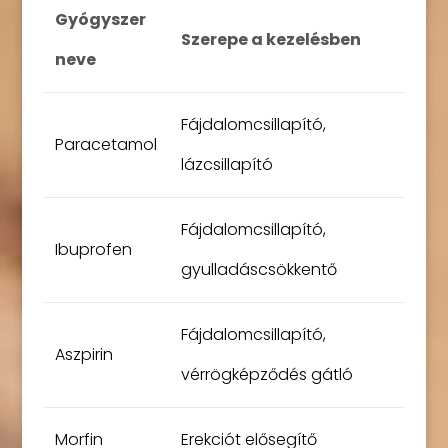
Gyógyszer
Szerepe a kezelésben
neve
Fájdalomcsillapító,
Paracetamol
lázcsillapító
Fájdalomcsillapító,
Ibuprofen
gyulladáscsökkentő
Fájdalomcsillapító,
Aszpirin
vérrögképződés gátló
Morfin
Erekciót elősegítő