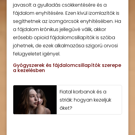
javasolt a gyulladás csökkentésére és a
fájdalom enyhítésére. Ezen kívül izomlazítók is
segíthetnek az izomgörcsök enyhítésében. Ha
a fájdalom krónikus jellegűvé válik, akkor
erősebb opioid fájdalomcsillapítók is szóba
jöhetnek, de ezek alkalmazása szigorú orvosi
felügyeletet igényel.
Gyógyszerek és fájdalomcsillapítók szerepe
a kezelésben
Fiatal korbanok és a
striák: hogyan kezeljük
őket?