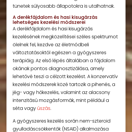
tünetek súlyosabb állapotokra is utalhatnak.
A derékfájdalom és hasi kisugárzás
lehetséges kezelési módszerei
A derékfájdalom és hasi kisugárzás
kezelésének megközelítései széles spektrumot
ölelnek fel, kezdve az életmódbeli
változtatásoktól egészen a gyógyszeres
terápiáig. Az első lépés általában a fájdalom
okának pontos diagnosztizálása, amely
lehetővé teszi a célzott kezelést. A konzervatív
kezelési módszerek közé tartozik a pihenés, a
jég- vagy hőkezelés, valamint az alacsony
intenzitású mozgásformák, mint például a
séta vagy
úszás
.
A gyógyszeres kezelés során nem-szteroid
gyulladáscsökkentők (NSAID) alkalmazása