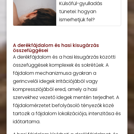
Külsőfül-gyulladás
tünetei: hogyan
ismerhetjük fel?
A derékfájdalom és hasi kisugárzás
összefüggései
A derékfájdalom és a hasi kisugárzás közötti
összefüggések komplexek és sokrétűek. A
fájdalom mechanizmusa gyakran a
gerincvelői idegek irritációjából vagy
kompressziójából ered, amely a hasi
szervekhez vezető idegek mentén terjedhet. A
fájdalomérzetet befolyásoló tényezők közé
tartozik a fájdalom lokalizációja, intenzitása és
időtartama.