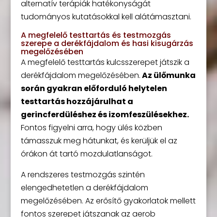
alternatív terápiák hatékonyságát
tudományos kutatásokkal kell alátámasztani.
A megfelelő testtartás és testmozgás
szerepe a derékfájdalom és hasi kisugárzás
megelőzésében
A megfelelő testtartás kulcsszerepet játszik a
derékfájdalom megelőzésében.
Az ülőmunka
során gyakran előforduló helytelen
testtartás hozzájárulhat a
gerincferdüléshez és izomfeszülésekhez.
Fontos figyelni arra, hogy ülés közben
támasszuk meg hátunkat, és kerüljük el az
órákon át tartó mozdulatlanságot.
A rendszeres testmozgás szintén
elengedhetetlen a derékfájdalom
megelőzésében. Az erősítő gyakorlatok mellett
fontos szerepet játszanak az aerob