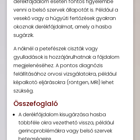
derékfájdalom esetén fontos figyelembe
venni a belső szervek állapotát is. Például a
vesekő vagy a húgyúti fertőzések gyakran
okoznak derékfájdalmat, amely a hasba
sugárzik.
A nőknél a petefészek ciszták vagy
gyulladások is hozzájárulhatnak a fájdalom
megjelenéséhez. A pontos diagnózis
felállításához orvosi vizsgálatokra, például
képalkotó eljárásokra (röntgen, MRI) lehet
szükség.
Összefoglaló
A derékfájdalom kisugárzása hasba
többféle okra vezethető vissza, például
gerincproblémákra vagy belső szervek
betegségeire