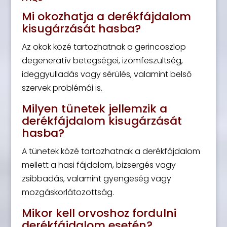
Mi okozhatja a derékfájdalom
kisugárzását hasba?
Az okok közé tartozhatnak a gerincoszlop
degeneratív betegségei, izomfeszültség,
ideggyulladás vagy sérülés, valamint belső
szervek problémái is.
Milyen tünetek jellemzik a
derékfájdalom kisugárzását
hasba?
A tünetek közé tartozhatnak a derékfájdalom
mellett a hasi fájdalom, bizsergés vagy
zsibbadás, valamint gyengeség vagy
mozgáskorlátozottság.
Mikor kell orvoshoz fordulni
derékfájdalom esetén?