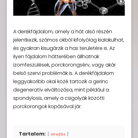
A derékfájdalom, amely a hát alsó részén
jelentkezik, számos okból kifolyólag kialakulhat,
és gyakran kisugárzik a has területére is. Az
ilyen fájdalom hátterében állhatnak
izomfeszülések, porckorongsérv, vagy akár
belső szervi problémák is. A derékfájdalom
leggyakoribb okai közé tartozik a gerinc
degeneratív elváltozása, mint például a
spondylosis, amely a csigolyák közötti
porckorongok kopásával jár.
Tartalom:
elrejtés