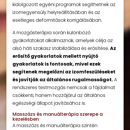
kidolgozott egyéni programok segíthetnek az
izomegyensúly helyreállításában és az
esetleges deformitások korrigálásában.
A mozgásterápia során különböző
gyakorlatokat alkalmaznak, amelyek célja az
alsó háti szakasz stabilizálása és erősítése.
Az
erősítő gyakorlatok mellett nyújtó
gyakorlatok is fontosak, mivel ezek
segítenek megelőzni az izomfeszüléseket
és javítják az általános rugalmasságot.
A
rendszeres testmozgás nemcsak a fájdalmat
csökkenti, hanem hozzájárul az általános
egészségi állapot javításához is.
Masszázs és manuálterápia szerepe a
kezelésben
A masszázs és manuálterápia szintén