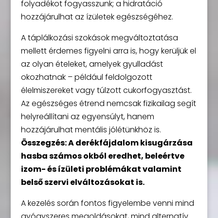
folyadékot fogyasszunk; a hidratáció
hozzájárulhat az ízületek egészségéhez.
A táplálkozási szokások megváltoztatása
mellett érdemes figyelni arra is, hogy kerüljük el
az olyan ételeket, amelyek gyulladást
okozhatnak – például feldolgozott
élelmiszereket vagy túlzott cukorfogyasztást.
Az egészséges étrend nemcsak fizikailag segít
helyreállítani az egyensúlyt, hanem
hozzájárulhat mentális jólétünkhöz is.
Összegzés: A derékfájdalom kisugárzása
hasba számos okból eredhet, beleértve
izom- és ízületi problémákat valamint
belső szervi elváltozásokat is.
A kezelés során fontos figyelembe venni mind
gyógyszeres megoldásokat, mind alternatív