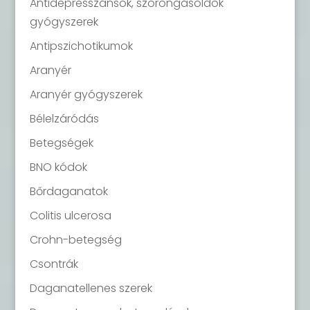
Antidepresszánsok, szorongásoldók
gyógyszerek
Antipszichotikumok
Aranyér
Aranyér gyógyszerek
Bélelzáródás
Betegségek
BNO kódok
Bőrdaganatok
Colitis ulcerosa
Crohn-betegség
Csontrák
Daganatellenes szerek