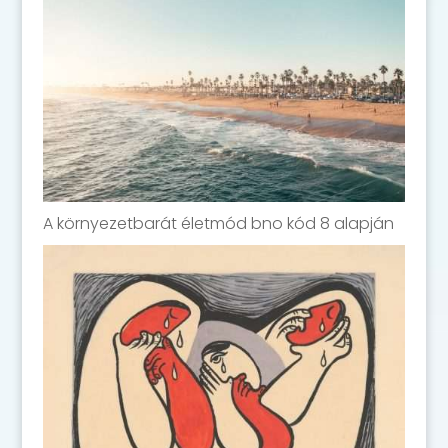
A környezetbarát életmód bno kód 8 alapján