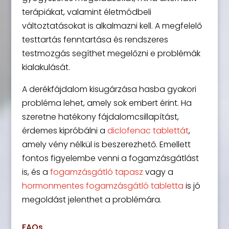
terápiákat, valamint életmódbeli
változtatásokat is alkalmazni kell. A megfelelő
testtartás fenntartása és rendszeres
testmozgás segíthet megelőzni e problémák
kialakulását.
A derékfájdalom kisugárzása hasba gyakori
probléma lehet, amely sok embert érint. Ha
szeretne hatékony fájdalomcsillapítást,
érdemes kipróbálni a
diclofenac tablettát
,
amely vény nélkül is beszerezhető. Emellett
fontos figyelembe venni a fogamzásgátlást
is, és a
fogamzásgátló tapasz
vagy a
hormonmentes fogamzásgátló tabletta
is jó
megoldást jelenthet a problémára.
FAQs