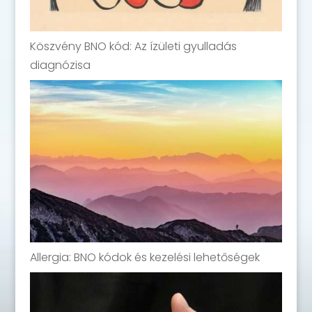
Köszvény BNO kód: Az ízületi gyulladás
diagnózisa
Allergia: BNO kódok és kezelési lehetőségek