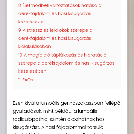
8
Életmódbeli változtatások hatása a
derékfájdalom és hasi kisugárzás
kezelésében
9
A stressz és lelki okok szerepe a
derékfájdalom és hasi kisugárzás
kialakulásában
10
A megfelelő táplálkozás és hidratáció
szerepe a derékfájdalom és hasi kisugárzás
kezelésében
11
FAQs
Ezen kívül a lumbális gerincszakaszban fellépő
gyulladások, mint például a lumbális
radiculopathia, szintén okozhatnak hasi
kisugárzást. A hasi fájdalommal társuló