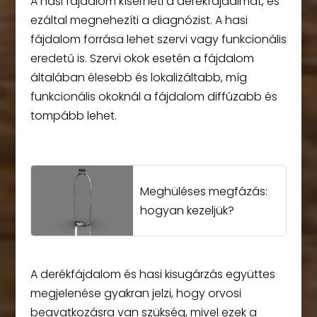
A hasi fájdalom kísérheti a derékfájdalmat, és
ezáltal megnehezíti a diagnózist. A hasi
fájdalom forrása lehet szervi vagy funkcionális
eredetű is. Szervi okok esetén a fájdalom
általában élesebb és lokalizáltabb, míg
funkcionális okoknál a fájdalom diffúzabb és
tompább lehet.
Meghüléses megfázás:
hogyan kezeljük?
A derékfájdalom és hasi kisugárzás együttes
megjelenése gyakran jelzi, hogy orvosi
beavatkozásra van szükség, mivel ezek a