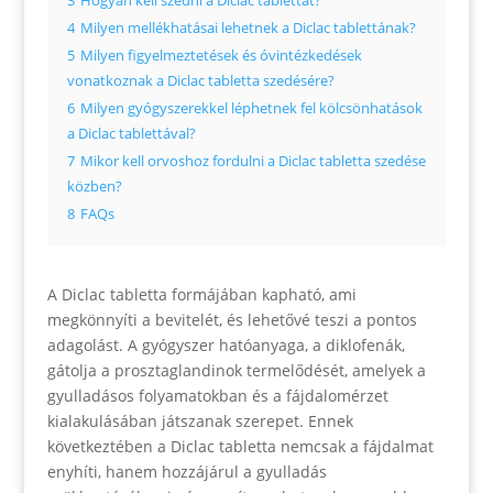
3
Hogyan kell szedni a Diclac tablettát?
4
Milyen mellékhatásai lehetnek a Diclac tablettának?
5
Milyen figyelmeztetések és óvintézkedések
vonatkoznak a Diclac tabletta szedésére?
6
Milyen gyógyszerekkel léphetnek fel kölcsönhatások
a Diclac tablettával?
7
Mikor kell orvoshoz fordulni a Diclac tabletta szedése
közben?
8
FAQs
A Diclac tabletta formájában kapható, ami
megkönnyíti a bevitelét, és lehetővé teszi a pontos
adagolást. A gyógyszer hatóanyaga, a diklofenák,
gátolja a prosztaglandinok termelődését, amelyek a
gyulladásos folyamatokban és a fájdalomérzet
kialakulásában játszanak szerepet. Ennek
következtében a Diclac tabletta nemcsak a fájdalmat
enyhíti, hanem hozzájárul a gyulladás