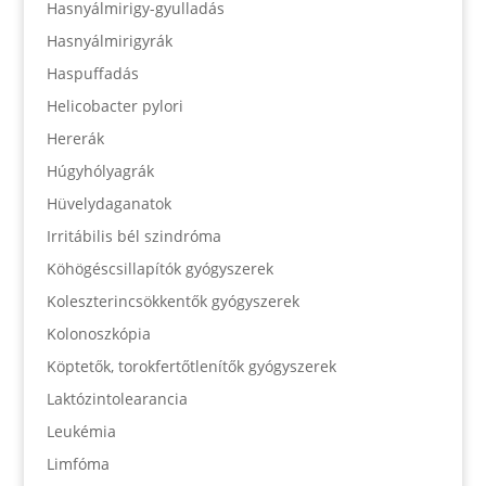
Hasnyálmirigy-gyulladás
Hasnyálmirigyrák
Haspuffadás
Helicobacter pylori
Hererák
Húgyhólyagrák
Hüvelydaganatok
Irritábilis bél szindróma
Köhögéscsillapítók gyógyszerek
Koleszterincsökkentők gyógyszerek
Kolonoszkópia
Köptetők, torokfertőtlenítők gyógyszerek
Laktózintolearancia
Leukémia
Limfóma