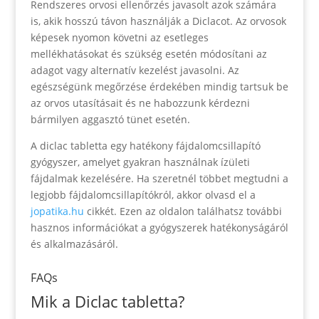
Rendszeres orvosi ellenőrzés javasolt azok számára
is, akik hosszú távon használják a Diclacot. Az orvosok
képesek nyomon követni az esetleges
mellékhatásokat és szükség esetén módosítani az
adagot vagy alternatív kezelést javasolni. Az
egészségünk megőrzése érdekében mindig tartsuk be
az orvos utasításait és ne habozzunk kérdezni
bármilyen aggasztó tünet esetén.
A diclac tabletta egy hatékony fájdalomcsillapító
gyógyszer, amelyet gyakran használnak ízületi
fájdalmak kezelésére. Ha szeretnél többet megtudni a
legjobb fájdalomcsillapítókról, akkor olvasd el a
jopatika.hu
cikkét. Ezen az oldalon találhatsz további
hasznos információkat a gyógyszerek hatékonyságáról
és alkalmazásáról.
FAQs
Mik a Diclac tabletta?