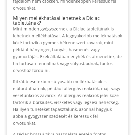
fájdalom nem csökken, mindenképpen keressük fel
orvosunkat.
Milyen mellékhatásai lehetnek a Diclac
tablettának?
Mint minden gyógyszernek, a Diclac tablettának is
lehetnek mellékhatásai. A leggyakoribb mellékhatások
közé tartozik a gyomor-bélrendszeri zavarok, mint
például hányinger, hányás, hasmenés vagy
gyomorfájás. Ezek általában enyhék és átmenetiek, de
ha tartósan fennállnak vagy súlyosbodnak, fontos
orvoshoz fordulni.
Ritkább esetekben súlyosabb mellékhatások is
előfordulhatnak, például allergiás reakciók, máj- vagy
vesefunkciós zavarok. Az allergiás reakciók jelei közé
tartozik a bőrkiütés, viszketés vagy légzési nehézség.
Ha ilyen tüneteket tapasztalunk, azonnal hagyjuk
abba a gyógyszer szedését és keressük fel
orvosunkat.
A Diclac hosszú távú használata esetén fontos