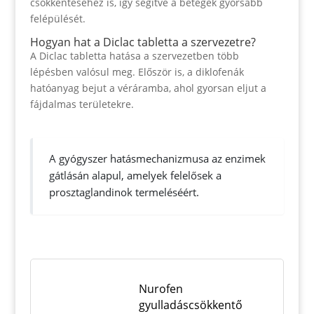
csökkentéséhez is, így segítve a betegek gyorsabb
felépülését.
Hogyan hat a Diclac tabletta a szervezetre?
A Diclac tabletta hatása a szervezetben több
lépésben valósul meg. Először is, a diklofenák
hatóanyag bejut a véráramba, ahol gyorsan eljut a
fájdalmas területekre.
A gyógyszer hatásmechanizmusa az enzimek
gátlásán alapul, amelyek felelősek a
prosztaglandinok termeléséért.
Nurofen
gyulladáscsökkentő