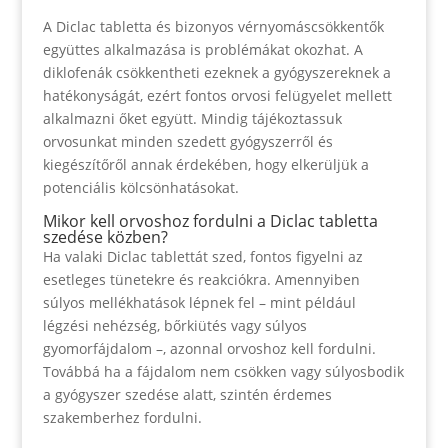
A Diclac tabletta és bizonyos vérnyomáscsökkentők
együttes alkalmazása is problémákat okozhat. A
diklofenák csökkentheti ezeknek a gyógyszereknek a
hatékonyságát, ezért fontos orvosi felügyelet mellett
alkalmazni őket együtt. Mindig tájékoztassuk
orvosunkat minden szedett gyógyszerről és
kiegészítőről annak érdekében, hogy elkerüljük a
potenciális kölcsönhatásokat.
Mikor kell orvoshoz fordulni a Diclac tabletta
szedése közben?
Ha valaki Diclac tablettát szed, fontos figyelni az
esetleges tünetekre és reakciókra. Amennyiben
súlyos mellékhatások lépnek fel – mint például
légzési nehézség, bőrkiütés vagy súlyos
gyomorfájdalom –, azonnal orvoshoz kell fordulni.
Továbbá ha a fájdalom nem csökken vagy súlyosbodik
a gyógyszer szedése alatt, szintén érdemes
szakemberhez fordulni.