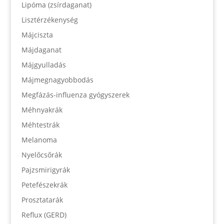
Lipóma (zsírdaganat)
Lisztérzékenység
Májciszta
Májdaganat
Májgyulladás
Májmegnagyobbodás
Megfázás-influenza gyógyszerek
Méhnyakrák
Méhtestrák
Melanoma
Nyelőcsőrák
Pajzsmirigyrák
Petefészekrák
Prosztatarák
Reflux (GERD)