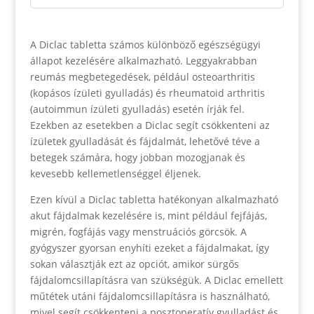
A Diclac tabletta számos különböző egészségügyi
állapot kezelésére alkalmazható. Leggyakrabban
reumás megbetegedések, például osteoarthritis
(kopásos ízületi gyulladás) és rheumatoid arthritis
(autoimmun ízületi gyulladás) esetén írják fel.
Ezekben az esetekben a Diclac segít csökkenteni az
ízületek gyulladását és fájdalmát, lehetővé téve a
betegek számára, hogy jobban mozogjanak és
kevesebb kellemetlenséggel éljenek.
Ezen kívül a Diclac tabletta hatékonyan alkalmazható
akut fájdalmak kezelésére is, mint például fejfájás,
migrén, fogfájás vagy menstruációs görcsök. A
gyógyszer gyorsan enyhíti ezeket a fájdalmakat, így
sokan választják ezt az opciót, amikor sürgős
fájdalomcsillapításra van szükségük. A Diclac emellett
műtétek utáni fájdalomcsillapításra is használható,
mivel segít csökkenteni a posztoperatív gyulladást és