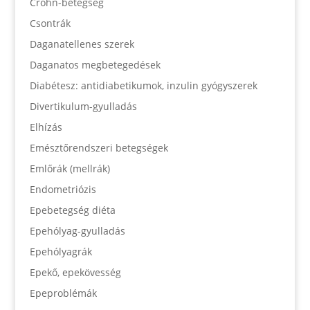
Crohn-betegség
Csontrák
Daganatellenes szerek
Daganatos megbetegedések
Diabétesz: antidiabetikumok, inzulin gyógyszerek
Divertikulum-gyulladás
Elhízás
Emésztőrendszeri betegségek
Emlőrák (mellrák)
Endometriózis
Epebetegség diéta
Epehólyag-gyulladás
Epehólyagrák
Epekő, epekövesség
Epeproblémák