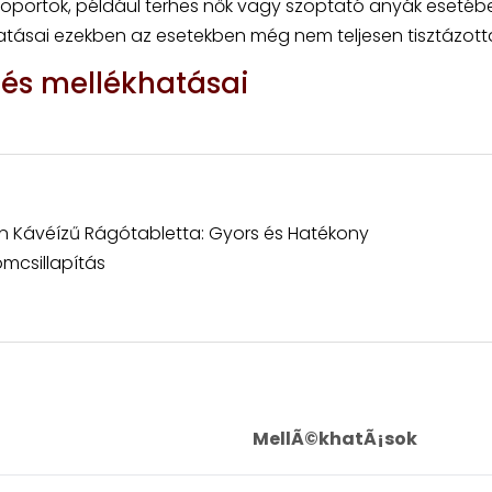
csoportok, például terhes nők vagy szoptató anyák esetéb
 hatásai ezekben az esetekben még nem teljesen tisztázott
 és mellékhatásai
n Kávéízű Rágótabletta: Gyors és Hatékony
omcsillapítás
MellÃ©khatÃ¡sok