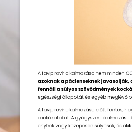
A favipiravir alkalmazása nem minden CO
azoknak a pácienseknek javasolják, a
fennáll a súlyos szövődmények kock
egészségi állapotát és egyéb meglévő be
A favipiravir alkalmazása előtt fontos, h
kockázatokat. A gyógyszer alkalmazása k
enyhék vagy közepesen súlyosak, és akik 