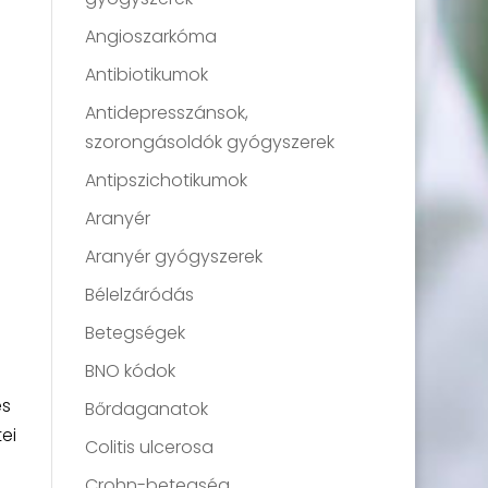
Angioszarkóma
Antibiotikumok
Antidepresszánsok,
szorongásoldók gyógyszerek
Antipszichotikumok
Aranyér
Aranyér gyógyszerek
Bélelzáródás
Betegségek
BNO kódok
és
Bőrdaganatok
ei
Colitis ulcerosa
Crohn-betegség