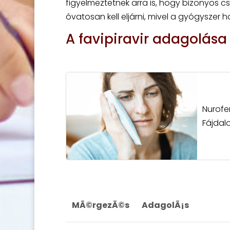
figyelmeztetnek arra is, hogy bizonyos 
óvatosan kell eljárni, mivel a gyógyszer
A favipiravir adagolása
Nurofe
Fájdal
MÃ©rgezÃ©s
AdagolÃ¡s