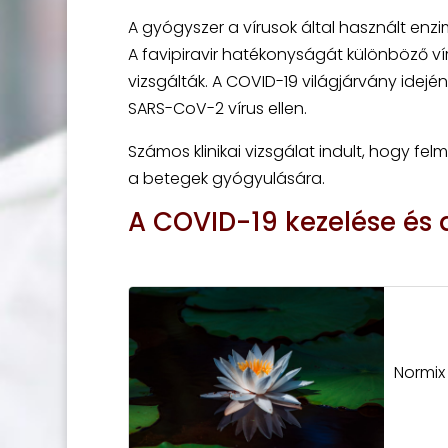
A gyógyszer a vírusok által használt enz
A favipiravir hatékonyságát különböző víru
vizsgálták. A COVID-19 világjárvány idején
SARS-CoV-2 vírus ellen.
Számos klinikai vizsgálat indult, hogy f
a betegek gyógyulására.
A COVID-19 kezelése és 
Normix