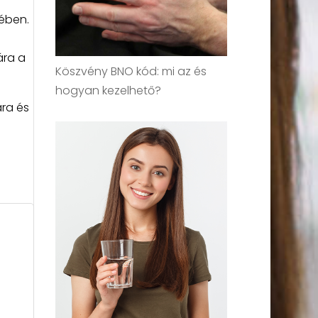
sében.
ára a
Köszvény BNO kód: mi az és
hogyan kezelhető?
ára és