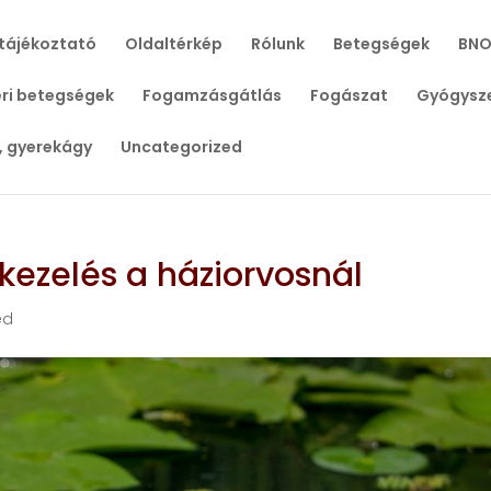
tájékoztató
Oldaltérkép
Rólunk
Betegségek
BNO
ri betegségek
Fogamzásgátlás
Fogászat
Gyógysz
, gyerekágy
Uncategorized
 kezelés a háziorvosnál
ed