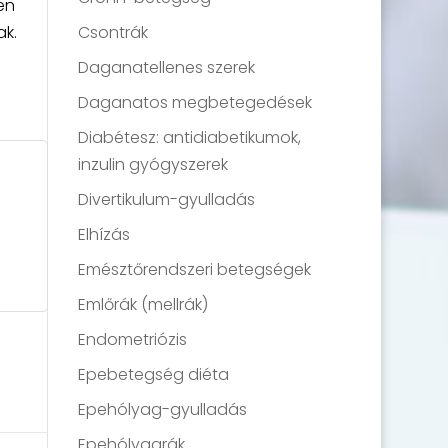
en
ak.
Csontrák
Daganatellenes szerek
Daganatos megbetegedések
Diabétesz: antidiabetikumok,
inzulin gyógyszerek
Divertikulum-gyulladás
Elhízás
Emésztőrendszeri betegségek
Emlőrák (mellrák)
Endometriózis
Epebetegség diéta
Epehólyag-gyulladás
Epehólyagrák