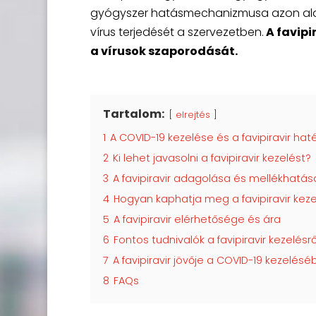
gyógyszer hatásmechanizmusa azon alapul
vírus terjedését a szervezetben.
A favipi
a vírusok szaporodását.
Tartalom:
elrejtés
1
A COVID-19 kezelése és a favipiravir ha
2
Ki lehet javasolni a favipiravir kezelést?
3
A favipiravir adagolása és mellékhatás
4
Hogyan kaphatja meg a favipiravir keze
5
A favipiravir elérhetősége és ára
6
Fontos tudnivalók a favipiravir kezelésrő
7
A favipiravir jövője a COVID-19 kezelés
8
FAQs