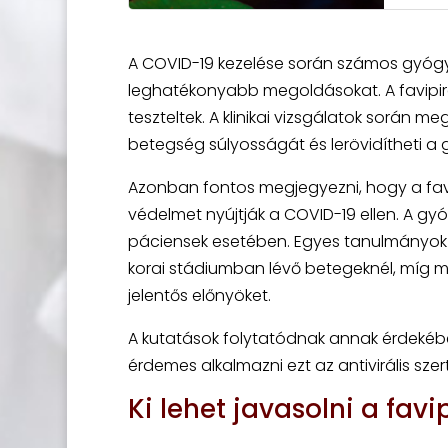
A COVID-19 kezelése során számos gyógys
leghatékonyabb megoldásokat. A favipira
teszteltek. A klinikai vizsgálatok során m
betegség súlyosságát és lerövidítheti a g
Azonban fontos megjegyezni, hogy a favip
védelmet nyújtják a COVID-19 ellen. A g
páciensek esetében. Egyes tanulmányok a
korai stádiumban lévő betegeknél, míg 
jelentős előnyöket.
A kutatások folytatódnak annak érdekéb
érdemes alkalmazni ezt az antivirális szert
Ki lehet javasolni a favi