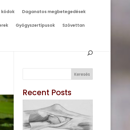
 kódok
Daganatos megbetegedések
erek
Gyógyszertípusok
Szövettan
Keresés
Recent Posts