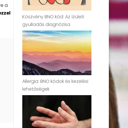
ve a
ezzel
Köszvény BNO kód: Az ízületi
gyulladás diagnózisa
Allergia: BNO kódok és kezelési
lehetőségek