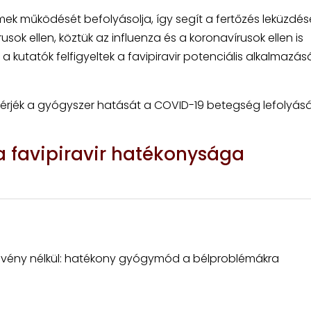
imek működését befolyásolja, így segít a fertőzés leküzdé
sok ellen, köztük az influenza és a koronavírusok ellen is
 a kutatók felfigyeltek a favipiravir potenciális alkalmazás
elmérjék a gyógyszer hatását a COVID-19 betegség lefolyás
a favipiravir hatékonysága
 vény nélkül: hatékony gyógymód a bélproblémákra