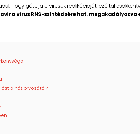
, hogy gátolja a vírusok replikációját, ezáltal csökkent
ravir a vírus RNS-szintézisére hat, megakadályozva 
tékonysága
ai
lést a háziorvosától?
l
ében