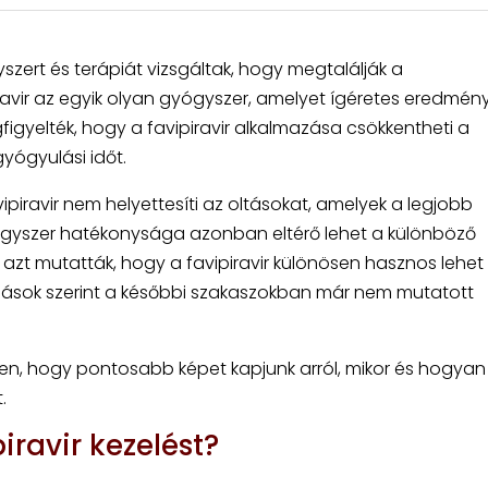
zert és terápiát vizsgáltak, hogy megtalálják a
vir az egyik olyan gyógyszer, amelyet ígéretes eredmény
egfigyelték, hogy a favipiravir alkalmazása csökkentheti a
yógyulási időt.
iravir nem helyettesíti az oltásokat, amelyek a legjobb
yógyszer hatékonysága azonban eltérő lehet a különböző
zt mutatták, hogy a favipiravir különösen hasznos lehet
mások szerint a későbbi szakaszokban már nem mutatott
en, hogy pontosabb képet kapjunk arról, mikor és hogyan
.
piravir kezelést?