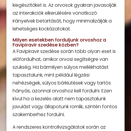
kiegészítőket is. Az orvosok gyakran javasolják
az interakciók elkerülésére vonatkozó
irányelvek betartását, hogy minimalizálják a
lehetséges kockázatokat.
Milyen esetekben forduljunk orvoshoz a
Favipiravir szedése közben?
A Favipiravir szedése során több olyan eset is
előfordulhat, amikor orvosi segítségre van
szükség. Ha bármilyen súlyos mellékhatást
tapasztalunk, mint például légzési
nehézségek, súlyos bőrkiütések vagy tartós
hányás, azonnal orvoshoz kell fordulni. Ezen
kívül ha a kezelés alatt nem tapasztalunk
javulást vagy állapotunk romlik, szintén fontos
szakemberhez fordulni.
A rendszeres kontrollvizsgálatok során az