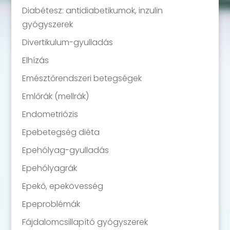
Diabétesz: antidiabetikumok, inzulin
gyógyszerek
Divertikulum-gyulladás
Elhízás
Emésztőrendszeri betegségek
Emlőrák (mellrák)
Endometriózis
Epebetegség diéta
Epehólyag-gyulladás
Epehólyagrák
Epekő, epekövesség
Epeproblémák
Fájdalomcsillapító gyógyszerek