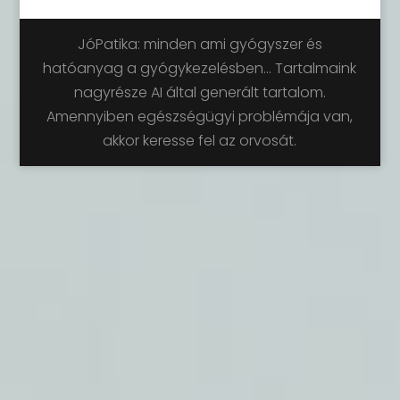
JóPatika: minden ami gyógyszer és
hatóanyag a gyógykezelésben... Tartalmaink
nagyrésze AI által generált tartalom.
Amennyiben egészségügyi problémája van,
akkor keresse fel az orvosát.