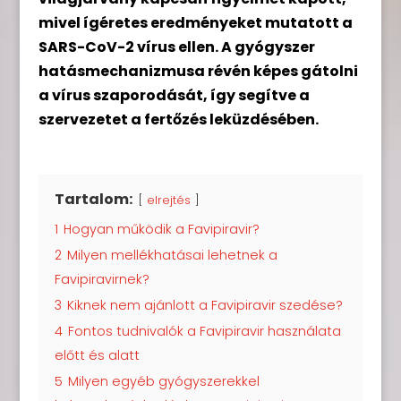
mivel ígéretes eredményeket mutatott a
SARS-CoV-2 vírus ellen.
A gyógyszer
hatásmechanizmusa révén képes gátolni
a vírus szaporodását, így segítve a
szervezetet a fertőzés leküzdésében.
Tartalom:
elrejtés
1
Hogyan működik a Favipiravir?
2
Milyen mellékhatásai lehetnek a
Favipiravirnek?
3
Kiknek nem ajánlott a Favipiravir szedése?
4
Fontos tudnivalók a Favipiravir használata
előtt és alatt
5
Milyen egyéb gyógyszerekkel