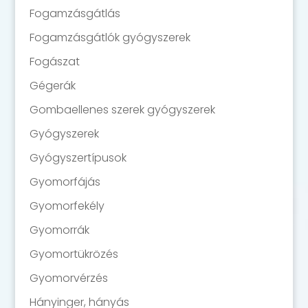
Fogamzásgátlás
Fogamzásgátlók gyógyszerek
Fogászat
Gégerák
Gombaellenes szerek gyógyszerek
Gyógyszerek
Gyógyszertípusok
Gyomorfájás
Gyomorfekély
Gyomorrák
Gyomortükrözés
Gyomorvérzés
Hányinger, hányás