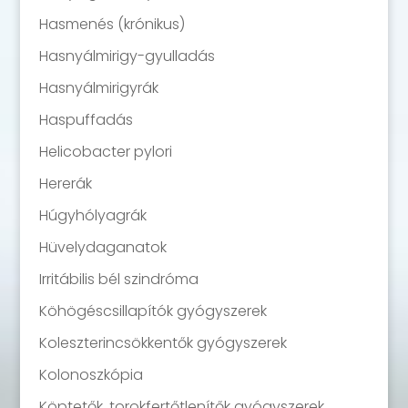
Hasmenés (krónikus)
Hasnyálmirigy-gyulladás
Hasnyálmirigyrák
Haspuffadás
Helicobacter pylori
Hererák
Húgyhólyagrák
Hüvelydaganatok
Irritábilis bél szindróma
Köhögéscsillapítók gyógyszerek
Koleszterincsökkentők gyógyszerek
Kolonoszkópia
Köptetők, torokfertőtlenítők gyógyszerek