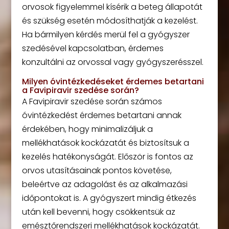
orvosok figyelemmel kísérik a beteg állapotát
és szükség esetén módosíthatják a kezelést.
Ha bármilyen kérdés merül fel a gyógyszer
szedésével kapcsolatban, érdemes
konzultálni az orvossal vagy gyógyszerésszel.
Milyen óvintézkedéseket érdemes betartani
a Favipiravir szedése során?
A Favipiravir szedése során számos
óvintézkedést érdemes betartani annak
érdekében, hogy minimalizáljuk a
mellékhatások kockázatát és biztosítsuk a
kezelés hatékonyságát. Először is fontos az
orvos utasításainak pontos követése,
beleértve az adagolást és az alkalmazási
időpontokat is. A gyógyszert mindig étkezés
után kell bevenni, hogy csökkentsük az
emésztőrendszeri mellékhatások kockázatát.