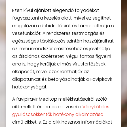
Ezen kívül ajánlott elegendő folyadékot
fogyasztani a kezelés alatt, mivel ez segíthet
megelőzni a dehidratációt és támogathatja a
vesefunkciót. A rendszeres testmozgás és
egészséges táplálkozás szintén hozzájárulhat
az immunrendszer erősítéséhez és javíthatja
az általános közérzetet. Végül fontos figyelni
arra is, hogy kerüljük el más vírusfertőzések
elkapását, mivel ezek ronthatják az
állapotunkat és befolyásolhatják a Favipiravir
hatékonyságát.
A favipiravir Meditop mellékhatásairól szóló
cikk mellett érdemes elolvasni a
Vényköteles
gyulláscsökkentők hatékony alkalmazása
című cikket is. Ez a cikk hasznos információkat