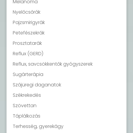
Melanoma
Nyelőcsőrák
Pajzsmirigyrák
Petefészekrák
Prosztatarák
Reflux (GERD)
Reflux, savcsökkentők gyógyszerek
Sugárterápia
Szájüregi daganatok
Székrekedés
Szövettan
Táplálkozás
Terhesség, gyerekágy