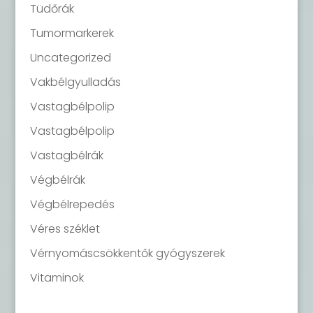
Tüdőrák
Tumormarkerek
Uncategorized
Vakbélgyulladás
Vastagbélpolip
Vastagbélpolip
Vastagbélrák
Végbélrák
Végbélrepedés
Véres széklet
Vérnyomáscsökkentők gyógyszerek
Vitaminok