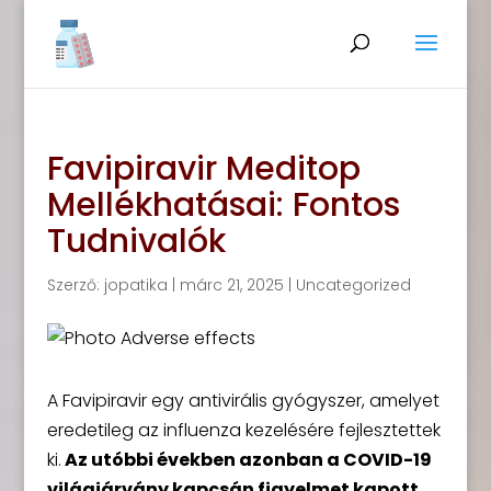
Favipiravir Meditop
Mellékhatásai: Fontos
Tudnivalók
Szerző:
jopatika
|
márc 21, 2025
|
Uncategorized
A Favipiravir egy antivirális gyógyszer, amelyet
eredetileg az influenza kezelésére fejlesztettek
ki.
Az utóbbi években azonban a COVID-19
világjárvány kapcsán figyelmet kapott,