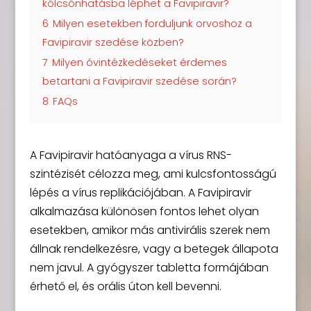
kölcsönhatásba léphet a Favipiravir?
6
Milyen esetekben forduljunk orvoshoz a
Favipiravir szedése közben?
7
Milyen óvintézkedéseket érdemes
betartani a Favipiravir szedése során?
8
FAQs
A Favipiravir hatóanyaga a vírus RNS-
szintézisét célozza meg, ami kulcsfontosságú
lépés a vírus replikációjában. A Favipiravir
alkalmazása különösen fontos lehet olyan
esetekben, amikor más antivirális szerek nem
állnak rendelkezésre, vagy a betegek állapota
nem javul. A gyógyszer tabletta formájában
érhető el, és orális úton kell bevenni.