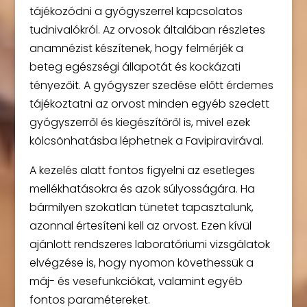
tájékozódni a gyógyszerrel kapcsolatos
tudnivalókról. Az orvosok általában részletes
anamnézist készítenek, hogy felmérjék a
beteg egészségi állapotát és kockázati
tényezőit. A gyógyszer szedése előtt érdemes
tájékoztatni az orvost minden egyéb szedett
gyógyszerről és kiegészítőről is, mivel ezek
kölcsönhatásba léphetnek a Favipiravirával.
A kezelés alatt fontos figyelni az esetleges
mellékhatásokra és azok súlyosságára. Ha
bármilyen szokatlan tünetet tapasztalunk,
azonnal értesíteni kell az orvost. Ezen kívül
ajánlott rendszeres laboratóriumi vizsgálatok
elvégzése is, hogy nyomon követhessük a
máj- és vesefunkciókat, valamint egyéb
fontos paramétereket.