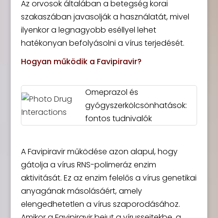
Az orvosok általában a betegség korai
szakaszában javasolják a használatát, mivel
ilyenkor a legnagyobb eséllyel lehet
hatékonyan befolyásolni a vírus terjedését.
Hogyan működik a Favipiravir?
Omeprazol és
gyógyszerkölcsönhatások:
fontos tudnivalók
A Favipiravir működése azon alapul, hogy
gátolja a vírus RNS-polimeráz enzim
aktivitását. Ez az enzim felelős a vírus genetikai
anyagának másolásáért, amely
elengedhetetlen a vírus szaporodásához.
Amikor a Favipiravir bejut a vírussejtekbe, a