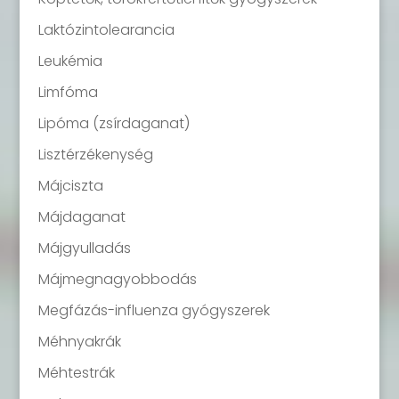
Laktózintolearancia
Leukémia
Limfóma
Lipóma (zsírdaganat)
Lisztérzékenység
Májciszta
Májdaganat
Májgyulladás
Májmegnagyobbodás
Megfázás-influenza gyógyszerek
Méhnyakrák
Méhtestrák