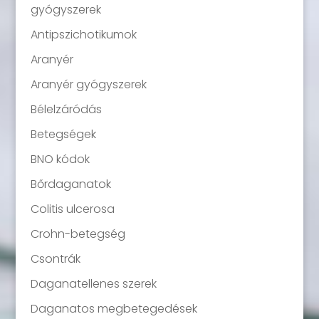
gyógyszerek
Antipszichotikumok
Aranyér
Aranyér gyógyszerek
Bélelzáródás
Betegségek
BNO kódok
Bőrdaganatok
Colitis ulcerosa
Crohn-betegség
Csontrák
Daganatellenes szerek
Daganatos megbetegedések