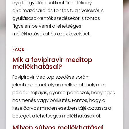
nyújt a gyulláscsökkentők hatékony
alkalmazásáról és fontos tudnivalókról. A
gyulláscsökkentők szedésekor is fontos
figyelembe venni a lehetséges
mellékhatásokat és azok kezelését.
FAQs
Mik a favipiravir meditop
mellékhatásai?
Favipiravir Meditop szedése során
jelentkezhetnek olyan mellékhatások, mint
például fejfájás, gyomorpanaszok, hányinger,
hasmenés vagy bőrkiütés. Fontos, hogy a
kezelőorvos minden esetben tájékoztassa a
beteget a lehetséges mellékhatásokról.
Milyen súlyos mellékhatásai