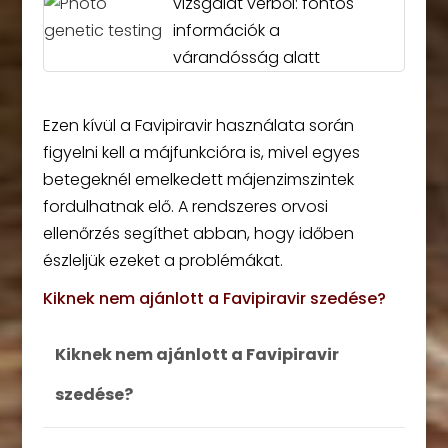
vizsgálat vérből: fontos
információk a
várandósság alatt
Ezen kívül a Favipiravir használata során
figyelni kell a májfunkcióra is, mivel egyes
betegeknél emelkedett májenzimszintek
fordulhatnak elő. A rendszeres orvosi
ellenőrzés segíthet abban, hogy időben
észleljük ezeket a problémákat.
Kiknek nem ajánlott a Favipiravir szedése?
Kiknek nem ajánlott a Favipiravir
szedése?