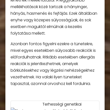
lehetnek mellékhatásai. A leggyakoribb
mellékhatások közé tartozik a hányinger,
hányás, hasmenés és fejfájás. Ezek általában
enyhe vagy közepes súlyosságúak, és sok
esetben maguktól elmúlnak a kezelés
folytatása mellett.
Azonban fontos figyelni ezekre a tünetekre,
mivel egyes esetekben súlyosabb reakciók is
előfordulhatnak. Ritkább esetekben allergiás
reakciók is jelentkezhetnek, amelyek
bőrkiütésekhez vagy légzési nehézségekhez
vezethetnek. Ha valaki ilyen tüneteket
tapasztal, azonnal orvoshoz kell fordulnia.
Terhességi genetikai