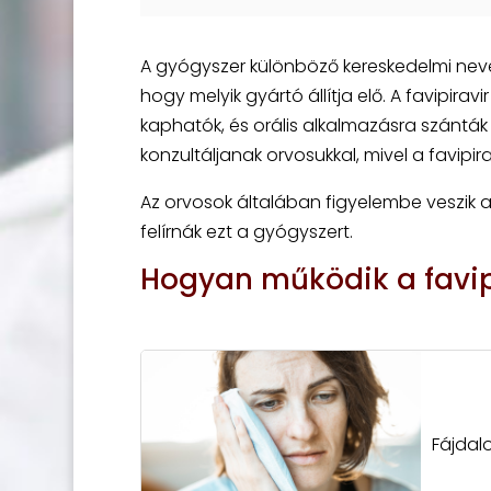
A gyógyszer különböző kereskedelmi nevek
hogy melyik gyártó állítja elő. A favipi
kaphatók, és orális alkalmazásra szánták
konzultáljanak orvosukkal, mivel a favip
Az orvosok általában figyelembe veszik 
felírnák ezt a gyógyszert.
Hogyan működik a favip
Fájdal