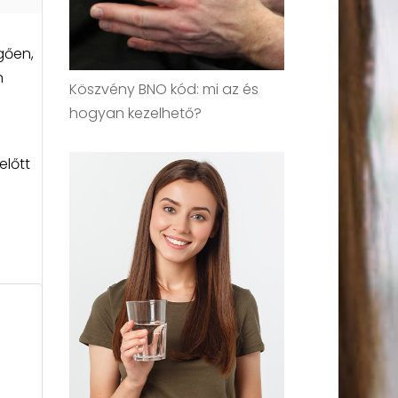
gően,
n
Köszvény BNO kód: mi az és
hogyan kezelhető?
előtt