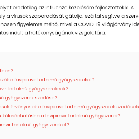
elyet eredetileg az influenza kezelésére fejlesztettek ki. A
y a vírusok szaporodását gátolja, ezáltal segítve a szer
lönösen figyelemre méltó, mivel a COVID-19 világjárvány ide
tatás indult a hatékonyságának vizsgálatára.
etben?
zák a favipiravir tartalmú gyógyszereket?
ravir tartalmú gyógyszereknek?
almú gyógyszerek szedése?
ések érvényesek a favipiravir tartalmú gyógyszerek szedések
 kölcsönhatásba a favipiravir tartalmú gyógyszerek?
piravir tartalmú gyógyszereket?