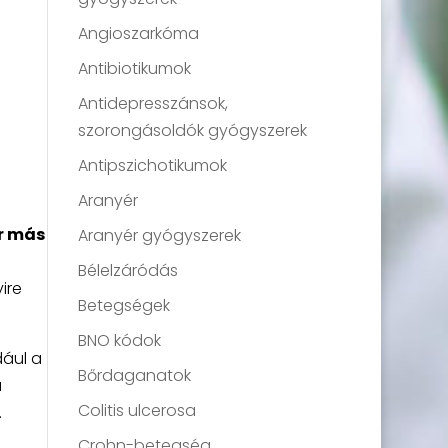
Angioszarkóma
Antibiotikumok
Antidepresszánsok,
szorongásoldók gyógyszerek
Antipszichotikumok
Aranyér
ir más
Aranyér gyógyszerek
Bélelzáródás
ire
Betegségek
BNO kódok
dául a
Bőrdaganatok
a
Colitis ulcerosa
.
Crohn-betegség