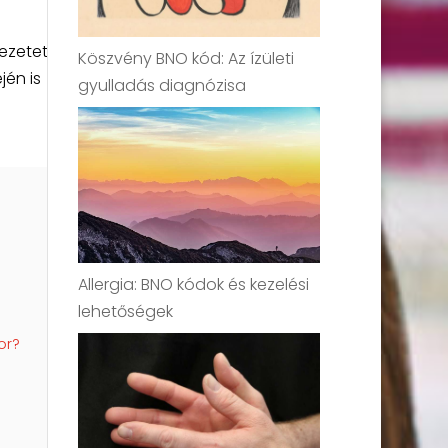
vezetet
Köszvény BNO kód: Az ízületi
jén is
gyulladás diagnózisa
Allergia: BNO kódok és kezelési
lehetőségek
or?