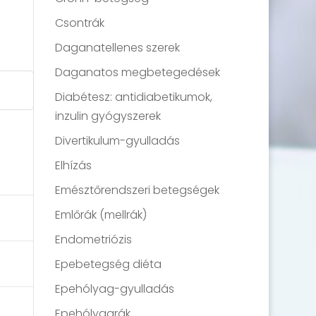
Csontrák
Daganatellenes szerek
Daganatos megbetegedések
Diabétesz: antidiabetikumok,
inzulin gyógyszerek
Divertikulum-gyulladás
Elhízás
Emésztőrendszeri betegségek
Emlőrák (mellrák)
Endometriózis
Epebetegség diéta
Epehólyag-gyulladás
Epehólyagrák