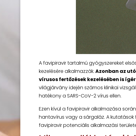
A favipiravir tartalmú gyógyszereket el
kezelésére alkalmazzák.
Azonban az utób
vírusos fertőzések kezelésében is ígér
világjárvány idején számos klinikai vizsg
hatékony a SARS-CoV-2 vírus ellen.
Ezen kívül a favipiravir alkalmazása sor
hantavírus vagy a sárgaláz. A kutatáso
favipiravir potenciális alkalmazási terül