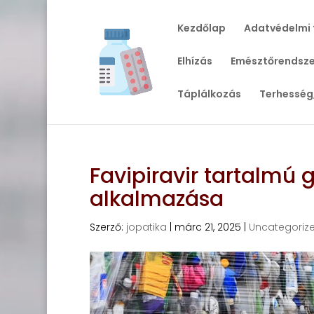
Kezdőlap
Adatvédelmi 
Elhízás
Emésztőrendsze
Táplálkozás
Terhesség
Favipiravir tartalmú 
alkalmazása
Szerző:
jopatika
|
márc 21, 2025
|
Uncategoriz