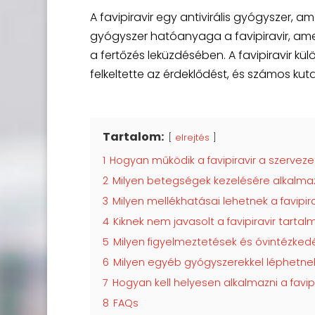
A favipiravir egy antivirális gyógyszer, am
gyógyszer hatóanyaga a favipiravir, amel
a fertőzés leküzdésében. A favipiravir kü
felkeltette az érdeklődést, és számos ku
Tartalom:
elrejtés
1
Hogyan működik a favipiravir a szervez
2
Milyen betegségek kezelésére alkalmaz
3
Milyen mellékhatásai lehetnek a favipi
4
Kiknek nem javasolt a favipiravir tart
5
Milyen figyelmeztetések és óvintézked
6
Milyen egyéb gyógyszerekkel léphetnek
7
Hogyan kell helyesen alkalmazni a favi
8
FAQs