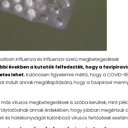
sősorban influenza és influenza-szerű megbetegedések
bi években a kutatók felfedezték, hogy a favipirav
etes lehet.
Különösen figyelemre méltó, hogy a COVID-19
álat indult annak megállapítására, hogy a favipiravir menny
án más vírusos megbetegedések is szóba kerültek, mint pél
k folytatódnak annak érdekében, hogy jobban megértsük 
eteit és hatékonyságát különböző vírusos fertőzések esetén