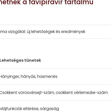
hetnek a favipiravir tartalmú
ma vizsgálat: új lehetőségek és eredmények
Lehetséges tünetek
Hányinger, hányás, hasmenés
Csökkent vörösvérsejt-szám, csökkent vérlemezke-szám
Májfunkciók eltérése, sárgaság