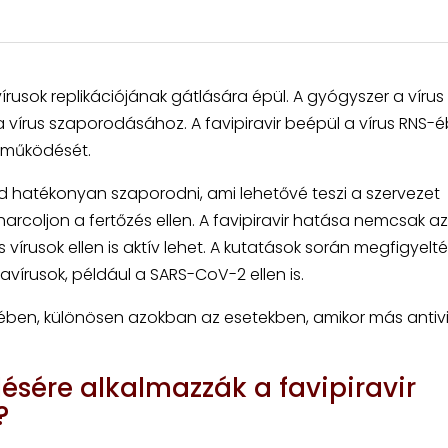
rusok replikációjának gátlására épül. A gyógyszer a vírus
vírus szaporodásához. A favipiravir beépül a vírus RNS-é
 működését.
d hatékonyan szaporodni, ami lehetővé teszi a szervezet
coljon a fertőzés ellen. A favipiravir hatása nemcsak az
vírusok ellen is aktív lehet. A kutatások során megfigyelté
avírusok, például a SARS-CoV-2 ellen is.
ében, különösen azokban az esetekben, amikor más antivir
ésére alkalmazzák a favipiravir
?