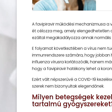
A favipiravir működési mechanizmusa a ví
ét célozza meg, amely elengedhetetlen a 
ezáltal megakadályozza annak normális
E folyamat következtében a vírus nem tu
immunrendszere számára, hogy jobban har
influenza vírusra korlátozódik, hanem más 
hogy a favipiravir hatékony lehet a koron
Ezért vált népszerűvé a COVID-19 kezelés
szerek nem bizonyultak elegendőnek.
Milyen betegségek kezel
tartalmú gyógyszereket