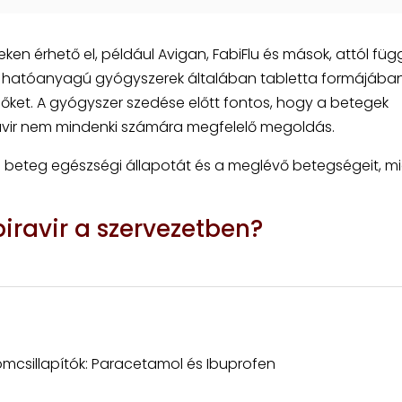
en érhető el, például Avigan, FabiFlu és mások, attól füg
ravir hatóanyagú gyógyszerek általában tabletta formájába
 őket. A gyógyszer szedése előtt fontos, hogy a betegek
iravir nem mindenki számára megfelelő megoldás.
a beteg egészségi állapotát és a meglévő betegségeit, mi
iravir a szervezetben?
omcsillapítók: Paracetamol és Ibuprofen