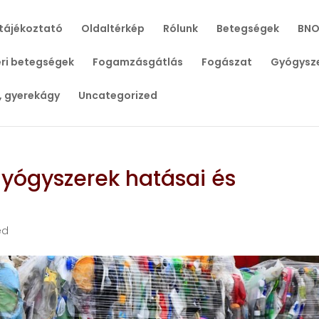
tájékoztató
Oldaltérkép
Rólunk
Betegségek
BNO
ri betegségek
Fogamzásgátlás
Fogászat
Gyógysz
, gyerekágy
Uncategorized
gyógyszerek hatásai és
ed