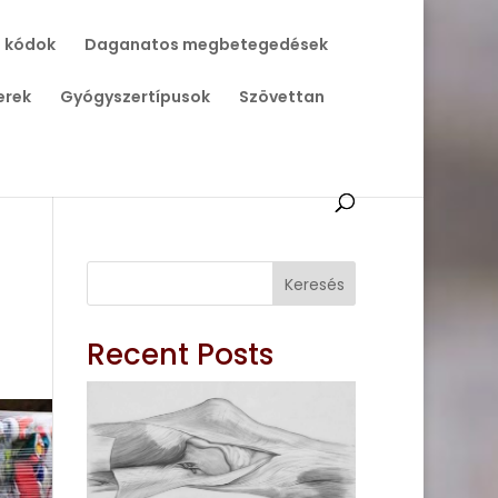
 kódok
Daganatos megbetegedések
erek
Gyógyszertípusok
Szövettan
Keresés
Recent Posts