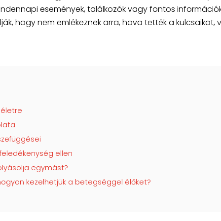
 mindennapi események, találkozók vagy fontos információ
lják, hogy nem emlékeznek arra, hova tették a kulcsaikat,
életre
lata
szefüggései
feledékenység ellen
olyásolja egymást?
hogyan kezelhetjük a betegséggel élőket?