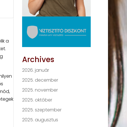
ik a
et.
ég
Archives
2026. január
milyen
2025. december
ős
2025. november
ymód,
etegek
2025. október
2025. szeptember
2025. augusztus