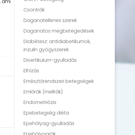
, ami
Csontrák
Daganatellenes szerek
Daganatos megbetegedések
Diabétesz: antidiabetikumok,
inzulin gyógyszerek
Divertikulum-gyulladás
Elhízás
Emésztőrendszeri betegségek
Emlőrák (mellrák)
Endometriózis
Epebetegség diéta
Epehólyag-gyulladás
Epehólyagrák