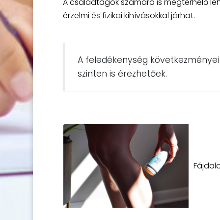
A családtagok számára is megterhelő lehe
érzelmi és fizikai kihívásokkal járhat.
A feledékenység következményei 
szinten is érezhetőek.
Fájdal