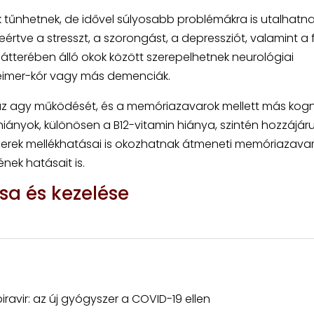
 tűnhetnek, de idővel súlyosabb problémákra is utalhatna
értve a stresszt, a szorongást, a depressziót, valamint a fi
hátterében álló okok között szerepelhetnek neurológiai
zheimer-kór vagy más demenciák.
az agy működését, és a memóriazavarok mellett más kogni
nhiányok, különösen a B12-vitamin hiánya, szintén hozzájár
zerek mellékhatásai is okozhatnak átmeneti memóriazavar
nek hatásait is.
sa és kezelése
ravir: az új gyógyszer a COVID-19 ellen