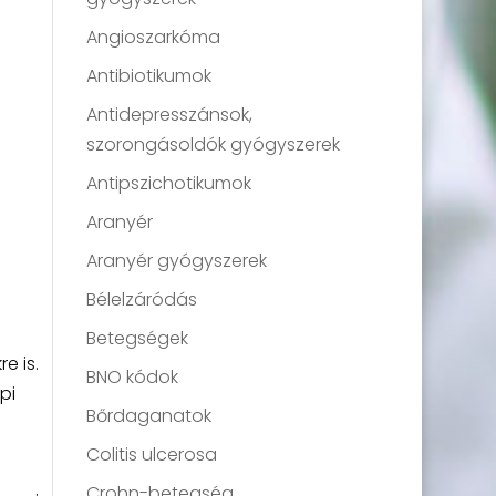
Angioszarkóma
Antibiotikumok
Antidepresszánsok,
szorongásoldók gyógyszerek
Antipszichotikumok
Aranyér
Aranyér gyógyszerek
Bélelzáródás
Betegségek
e is.
BNO kódok
pi
Bőrdaganatok
a
Colitis ulcerosa
Crohn-betegség