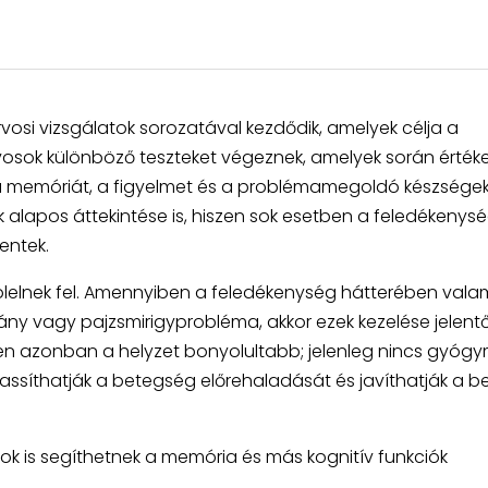
osi vizsgálatok sorozatával kezdődik, amelyek célja a
osok különböző teszteket végeznek, amelyek során értékel
 a memóriát, a figyelmet és a problémamegoldó készségek
k alapos áttekintése is, hiszen sok esetben a feledékenys
entek.
 ölelnek fel. Amennyiben a feledékenység hátterében vala
iány vagy pajzsmirigyprobléma, akkor ezek kezelése jelent
ben azonban a helyzet bonyolultabb; jelenleg nincs gyóg
assíthatják a betegség előrehaladását és javíthatják a b
mok is segíthetnek a memória és más kognitív funkciók