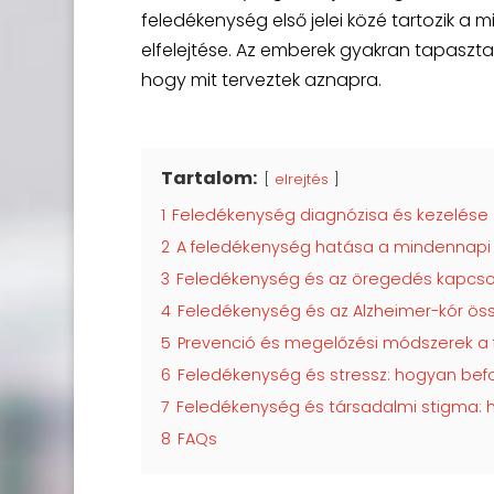
feledékenység első jelei közé tartozik a
elfelejtése. Az emberek gyakran tapaszta
hogy mit terveztek aznapra.
Tartalom:
elrejtés
1
Feledékenység diagnózisa és kezelése
2
A feledékenység hatása a mindennapi 
3
Feledékenység és az öregedés kapcso
4
Feledékenység és az Alzheimer-kór ös
5
Prevenció és megelőzési módszerek a 
6
Feledékenység és stressz: hogyan bef
7
Feledékenység és társadalmi stigma: 
8
FAQs