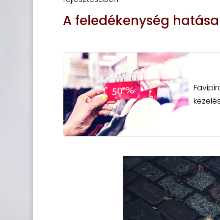
A feledékenység hatása
Favipi
kezelé