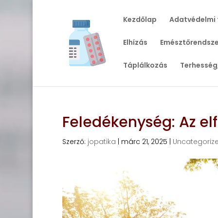
Kezdőlap
Adatvédelmi 
Elhízás
Emésztőrendsze
Táplálkozás
Terhesség
Feledékenység: Az el
Szerző:
jopatika
|
márc 21, 2025
|
Uncategoriz