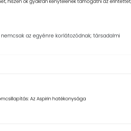
t, hiszen ők gyakran kénytelenek támogatni az érintettet
nemcsak az egyénre korlátozódnak; társadalmi
omcsillapítás: Az Aspirin hatékonysága