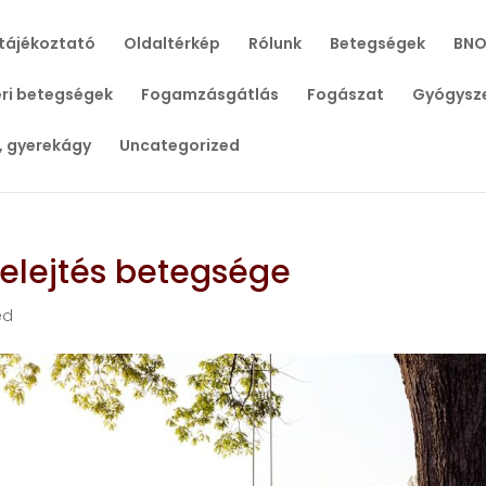
tájékoztató
Oldaltérkép
Rólunk
Betegségek
BNO
ri betegségek
Fogamzásgátlás
Fogászat
Gyógysz
, gyerekágy
Uncategorized
felejtés betegsége
ed