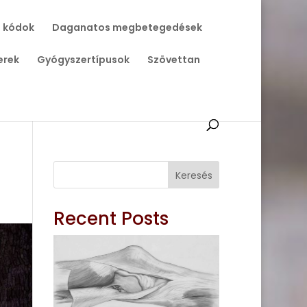
 kódok
Daganatos megbetegedések
erek
Gyógyszertípusok
Szövettan
Keresés
Recent Posts