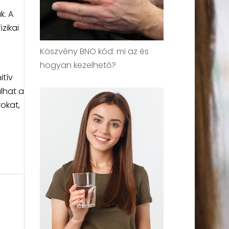
k. A
zikai
Köszvény BNO kód: mi az és
hogyan kezelhető?
tív
ulhat a
okat,