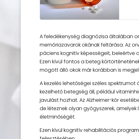
A feledékenység diagnózisa általában orv
memóriazavarok okának feltárása. Az orv
páciens kognitív képességeit, beleértve
Ezen kívül fontos a beteg kórtörténeténe
mögött álló okok már korábban is megjel
A kezelés lehetőségei széles spektrumot
kezelhető betegség áll, például vitaminh
javulást hozhat. Az Alzheimer-kór eseté
de léteznek olyan gyógyszerek, amelyek l
életminőségét.
Ezen kívül kognitív rehabilitációs progra
fejlesztésében.