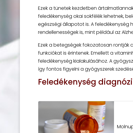
Ezek a tünetek kezdetben ártalmatlannak
feledékenység okai sokfélék lehetnek, bele
egészségi állapotot is. A feledékenység 
rendellenességek is, mint például az Al
Ezek a betegségek fokozatosan rontják 
funkciókat is érintenek. Emellett a vitami
feledékenység kialakulásához. A gyógys
így fontos figyelni a gyógyszerek szedésé
Feledékenység diagnózi
Molnupi