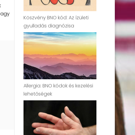
k
 vagy
Köszvény BNO kód: Az ízületi
gyulladás diagnózisa
Allergia: BNO kódok és kezelési
lehetőségek