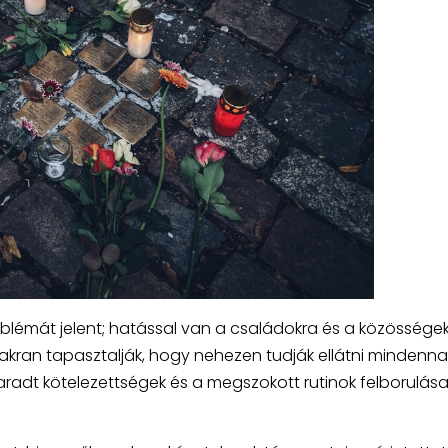
émát jelent; hatással van a családokra és a közösségekr
akran tapasztalják, hogy nehezen tudják ellátni mindenna
lmaradt kötelezettségek és a megszokott rutinok felborulás