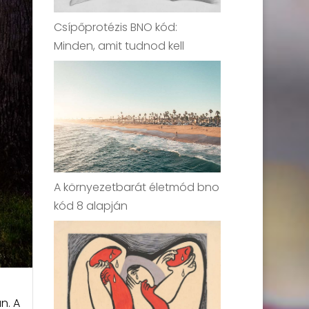
Csípőprotézis BNO kód:
Minden, amit tudnod kell
A környezetbarát életmód bno
kód 8 alapján
n. A