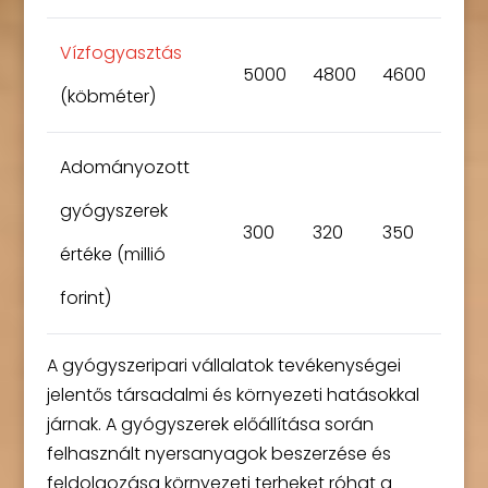
Vízfogyasztás
5000
4800
4600
(köbméter)
Adományozott
gyógyszerek
300
320
350
értéke (millió
forint)
A gyógyszeripari vállalatok tevékenységei
jelentős társadalmi és környezeti hatásokkal
járnak. A gyógyszerek előállítása során
felhasznált nyersanyagok beszerzése és
feldolgozása környezeti terheket róhat a