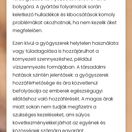
bolygóra. A gyártási folyamatok során
keletkező hulladékok és kibocsátások komoly
problémákat okozhatnak, ha nem kezelik őket
megfelelően.
Ezen kívül a gyógyszerek helytelen használata
vagy túladagolása is hozzájárulhat a
környezeti szennyezéshez, például
vízszennyezés formájában. A társadalmi
hatások szintén jelentősek: a gyógyszerek
hozzáférhetősége és ára közvetlenül
befolyásolja az emberek egészségügyi
ellátáshoz való hozzáférését. A magas árak
miatt sokan nem tudják megfizetni a
szükséges kezeléseket, ami súlyos
következményekkel járhat az egyének és
közösségek számára egyaránt.