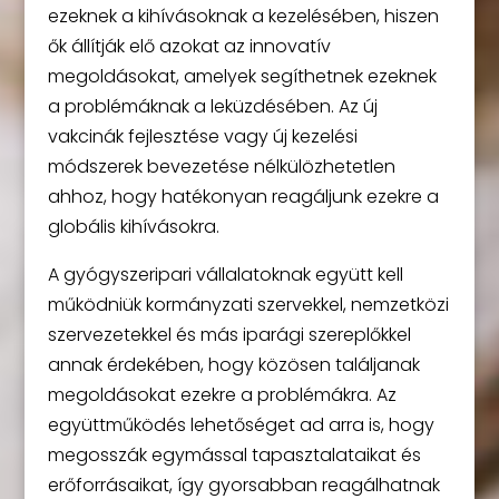
ezeknek a kihívásoknak a kezelésében, hiszen
ők állítják elő azokat az innovatív
megoldásokat, amelyek segíthetnek ezeknek
a problémáknak a leküzdésében. Az új
vakcinák fejlesztése vagy új kezelési
módszerek bevezetése nélkülözhetetlen
ahhoz, hogy hatékonyan reagáljunk ezekre a
globális kihívásokra.
A gyógyszeripari vállalatoknak együtt kell
működniük kormányzati szervekkel, nemzetközi
szervezetekkel és más iparági szereplőkkel
annak érdekében, hogy közösen találjanak
megoldásokat ezekre a problémákra. Az
együttműködés lehetőséget ad arra is, hogy
megosszák egymással tapasztalataikat és
erőforrásaikat, így gyorsabban reagálhatnak