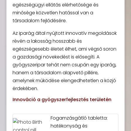
egészségügyi ellátás elérhetősége és
minősége közvetlen hatással van a
társadalom fejlődésére.
Az iparág által nyújtott innovatív megoldások
révén a lakosság hosszabb és
egészségesebb életet élhet, ami végső soron
a gazdasági növekedést is elősegíti. A
gyógyszeripar tehát nem csupán egy iparág,
hanem a társadalom alapvető pillére,
amelynek működése elengedhetetlen a közjó
érdekében.
Innováció a gyógyszerfejlesztés területén
Fogamzásgátló tabletta:
hatékonyság és