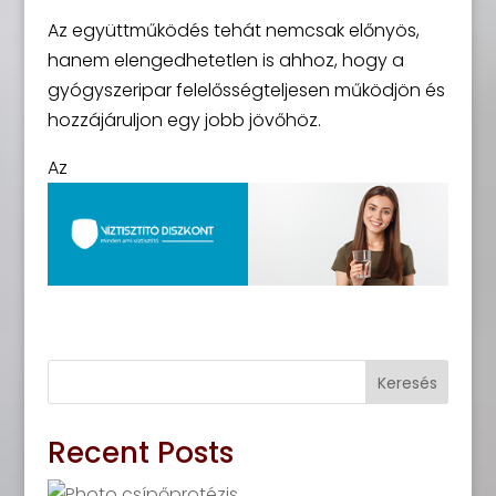
Az együttműködés tehát nemcsak előnyös,
hanem elengedhetetlen is ahhoz, hogy a
gyógyszeripar felelősségteljesen működjön és
hozzájáruljon egy jobb jövőhöz.
Az
Keresés
Recent Posts