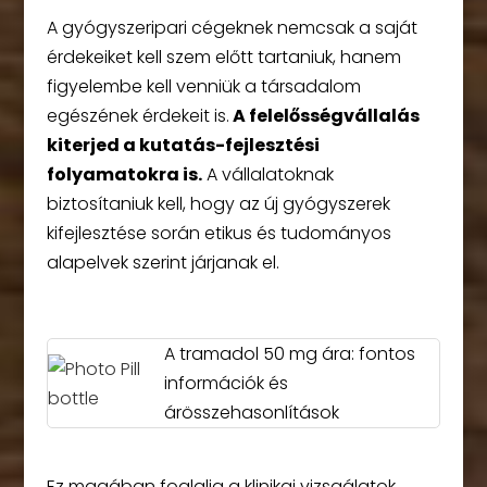
A gyógyszeripari cégeknek nemcsak a saját
érdekeiket kell szem előtt tartaniuk, hanem
figyelembe kell venniük a társadalom
egészének érdekeit is.
A felelősségvállalás
kiterjed a kutatás-fejlesztési
folyamatokra is.
A vállalatoknak
biztosítaniuk kell, hogy az új gyógyszerek
kifejlesztése során etikus és tudományos
alapelvek szerint járjanak el.
A tramadol 50 mg ára: fontos
információk és
árösszehasonlítások
Ez magában foglalja a klinikai vizsgálatok