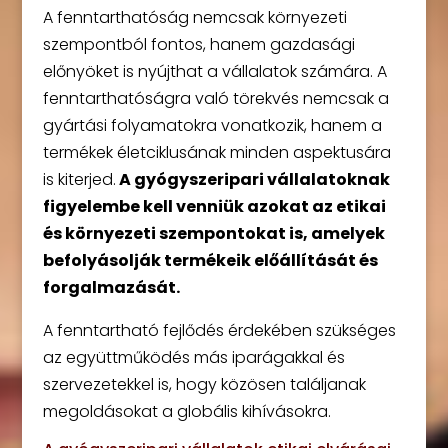
A fenntarthatóság nemcsak környezeti
szempontból fontos, hanem gazdasági
előnyöket is nyújthat a vállalatok számára. A
fenntarthatóságra való törekvés nemcsak a
gyártási folyamatokra vonatkozik, hanem a
termékek életciklusának minden aspektusára
is kiterjed.
A gyógyszeripari vállalatoknak
figyelembe kell venniük azokat az etikai
és környezeti szempontokat is, amelyek
befolyásolják termékeik előállítását és
forgalmazását.
A fenntartható fejlődés érdekében szükséges
az együttműködés más iparágakkal és
szervezetekkel is, hogy közösen találjanak
megoldásokat a globális kihívásokra.