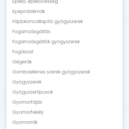
Epekő, epekövesség
Epeproblémák
Fájdalomcsillapító gyógyszerek
Fogamzásgátlás
Fogamzásgátlók gyógyszerek
Fogászat
Gégerák
Gombaellenes szerek gyógyszerek
Gyógyszerek
Gyógyszertípusok
Gyomorfájás
Gyomorfekély
Gyomorrák