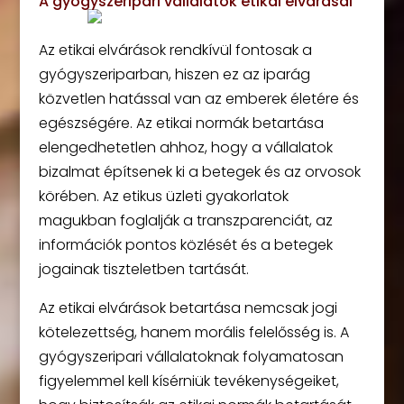
A gyógyszeripari vállalatok etikai elvárásai
Az etikai elvárások rendkívül fontosak a
gyógyszeriparban, hiszen ez az iparág
közvetlen hatással van az emberek életére és
egészségére. Az etikai normák betartása
elengedhetetlen ahhoz, hogy a vállalatok
bizalmat építsenek ki a betegek és az orvosok
körében. Az etikus üzleti gyakorlatok
magukban foglalják a transzparenciát, az
információk pontos közlését és a betegek
jogainak tiszteletben tartását.
Az etikai elvárások betartása nemcsak jogi
kötelezettség, hanem morális felelősség is. A
gyógyszeripari vállalatoknak folyamatosan
figyelemmel kell kísérniük tevékenységeiket,