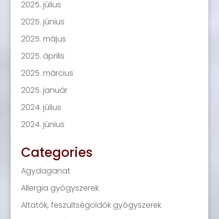
2025. július
2025. június
2025. május
2025. április
2025. március
2025. január
2024. július
2024. június
Categories
Agydaganat
Allergia gyógyszerek
Altatók, feszültségoldók gyógyszerek