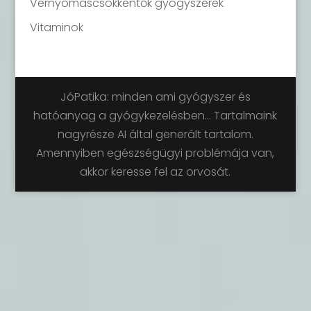
Vérnyomáscsökkentők gyógyszerek
Vitaminok
JóPatika: minden ami gyógyszer és
hatóanyag a gyógykezelésben... Tartalmaink
nagyrésze AI által generált tartalom.
Amennyiben egészségügyi problémája van,
akkor keresse fel az orvosát.