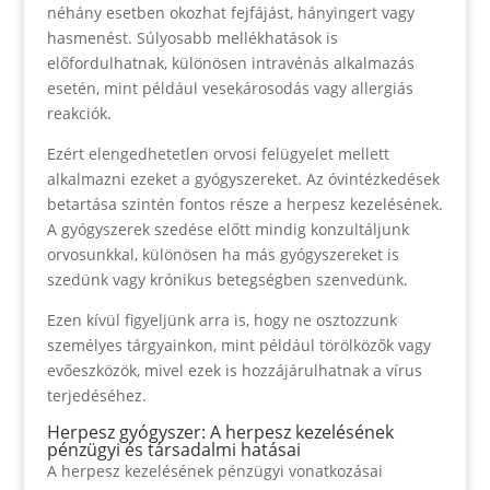
néhány esetben okozhat fejfájást, hányingert vagy
hasmenést. Súlyosabb mellékhatások is
előfordulhatnak, különösen intravénás alkalmazás
esetén, mint például vesekárosodás vagy allergiás
reakciók.
Ezért elengedhetetlen orvosi felügyelet mellett
alkalmazni ezeket a gyógyszereket. Az óvintézkedések
betartása szintén fontos része a herpesz kezelésének.
A gyógyszerek szedése előtt mindig konzultáljunk
orvosunkkal, különösen ha más gyógyszereket is
szedünk vagy krónikus betegségben szenvedünk.
Ezen kívül figyeljünk arra is, hogy ne osztozzunk
személyes tárgyainkon, mint például törölközők vagy
evőeszközök, mivel ezek is hozzájárulhatnak a vírus
terjedéséhez.
Herpesz gyógyszer: A herpesz kezelésének
pénzügyi és társadalmi hatásai
A herpesz kezelésének pénzügyi vonatkozásai