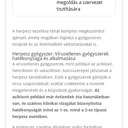
megoldás a szervezet
tisztítására
A herpesz kezelése tehát komplex megközelítést
igényel, amely magában foglalja a gyógyszeres
terápiát és az életmódbeli változtatásokat is.
Herpesz gyógyszer: Vírusellenes gyógyszerek
hatékonysága és alkalmazása
A vírusellenes gyógyszerek, mint például az aciklovir,
famciklovir és valaciklovir, kulcsszerepet játszanak a
herpesz kezelésében. Ezek a gyógyszerek gátolják a
vírus szaporodását, ezáltal csökkentve a tünetek
megjelenését és a kiújulások gyakoriságát.
Az
aciklovir például már évtizedek óta használatban
van, és számos klinikai vizsgálat bizonyította
hatékonyságát mind az 1-es, mind a 2-es típusú
herpesz esetében.
A gyógyszer szedése általában orális formában