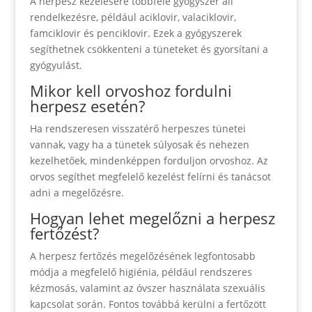
A herpesz kezelésére többféle gyógyszer áll
rendelkezésre, például aciklovir, valaciklovir,
famciklovir és penciklovir. Ezek a gyógyszerek
segíthetnek csökkenteni a tüneteket és gyorsítani a
gyógyulást.
Mikor kell orvoshoz fordulni
herpesz esetén?
Ha rendszeresen visszatérő herpeszes tünetei
vannak, vagy ha a tünetek súlyosak és nehezen
kezelhetőek, mindenképpen forduljon orvoshoz. Az
orvos segíthet megfelelő kezelést felírni és tanácsot
adni a megelőzésre.
Hogyan lehet megelőzni a herpesz
fertőzést?
A herpesz fertőzés megelőzésének legfontosabb
módja a megfelelő higiénia, például rendszeres
kézmosás, valamint az óvszer használata szexuális
kapcsolat során. Fontos továbbá kerülni a fertőzött