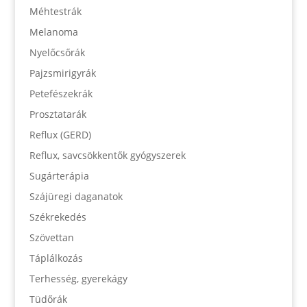
Méhtestrák
Melanoma
Nyelőcsőrák
Pajzsmirigyrák
Petefészekrák
Prosztatarák
Reflux (GERD)
Reflux, savcsökkentők gyógyszerek
Sugárterápia
Szájüregi daganatok
Székrekedés
Szövettan
Táplálkozás
Terhesség, gyerekágy
Tüdőrák