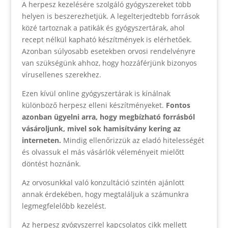
A herpesz kezelésére szolgáló gyógyszereket több
helyen is beszerezhetjük. A legelterjedtebb források
közé tartoznak a patikák és gyógyszertárak, ahol
recept nélkül kapható készítmények is elérhetőek.
Azonban súlyosabb esetekben orvosi rendelvényre
van szükségünk ahhoz, hogy hozzáférjünk bizonyos
vírusellenes szerekhez.
Ezen kívül online gyógyszertárak is kínálnak
különböző herpesz elleni készítményeket.
Fontos
azonban ügyelni arra, hogy megbízható forrásból
vásároljunk, mivel sok hamisítvány kering az
interneten.
Mindig ellenőrizzük az eladó hitelességét
és olvassuk el más vásárlók véleményeit mielőtt
döntést hoznánk.
Az orvosunkkal való konzultáció szintén ajánlott
annak érdekében, hogy megtaláljuk a számunkra
legmegfelelőbb kezelést.
Az herpesz gyógyszerrel kapcsolatos cikk mellett