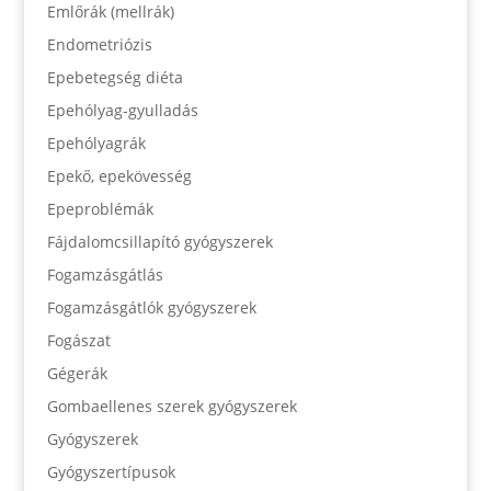
Emlőrák (mellrák)
Endometriózis
Epebetegség diéta
Epehólyag-gyulladás
Epehólyagrák
Epekő, epekövesség
Epeproblémák
Fájdalomcsillapító gyógyszerek
Fogamzásgátlás
Fogamzásgátlók gyógyszerek
Fogászat
Gégerák
Gombaellenes szerek gyógyszerek
Gyógyszerek
Gyógyszertípusok