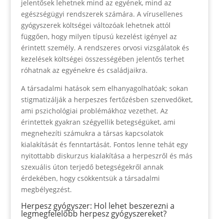
jelentősek lehetnek mind az egyének, mind az
egészségügyi rendszerek számára. A vírusellenes
gyógyszerek költségei változóak lehetnek attól
függően, hogy milyen típusú kezelést igényel az
érintett személy. A rendszeres orvosi vizsgálatok és
kezelések költségei összességében jelentős terhet
róhatnak az egyénekre és családjaikra.
A társadalmi hatások sem elhanyagolhatóak; sokan
stigmatizálják a herpeszes fertőzésben szenvedőket,
ami pszichológiai problémákhoz vezethet. Az
érintettek gyakran szégyellik betegségüket, ami
megnehezíti számukra a társas kapcsolatok
kialakítását és fenntartását. Fontos lenne tehát egy
nyitottabb diskurzus kialakítása a herpeszről és más
szexuális úton terjedő betegségekről annak
érdekében, hogy csökkentsük a társadalmi
megbélyegzést.
Herpesz gyógyszer: Hol lehet beszerezni a
legmegfelelőbb herpesz gyógyszereket?