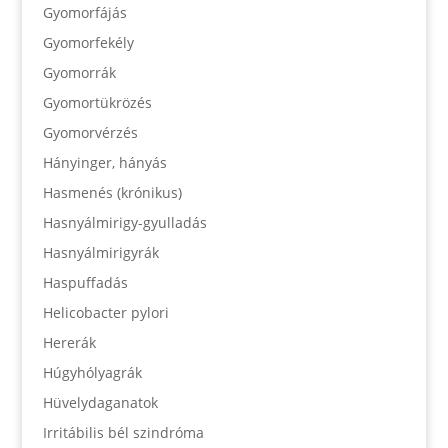
Gyomorfájás
Gyomorfekély
Gyomorrák
Gyomortükrözés
Gyomorvérzés
Hányinger, hányás
Hasmenés (krónikus)
Hasnyálmirigy-gyulladás
Hasnyálmirigyrák
Haspuffadás
Helicobacter pylori
Hererák
Húgyhólyagrák
Hüvelydaganatok
Irritábilis bél szindróma