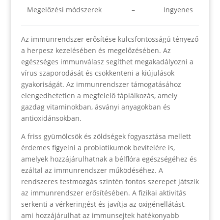
Megelőzési módszerek
–
Ingyenes
Az immunrendszer erősítése kulcsfontosságú tényező
a herpesz kezelésében és megelőzésében. Az
egészséges immunválasz segíthet megakadályozni a
vírus szaporodását és csökkenteni a kiújulások
gyakoriságát. Az immunrendszer támogatásához
elengedhetetlen a megfelelő táplálkozás, amely
gazdag vitaminokban, ásványi anyagokban és
antioxidánsokban.
A friss gyümölcsök és zöldségek fogyasztása mellett
érdemes figyelni a probiotikumok bevitelére is,
amelyek hozzájárulhatnak a bélflóra egészségéhez és
ezáltal az immunrendszer működéséhez. A
rendszeres testmozgás szintén fontos szerepet játszik
az immunrendszer erősítésében. A fizikai aktivitás
serkenti a vérkeringést és javítja az oxigénellátást,
ami hozzájárulhat az immunsejtek hatékonyabb