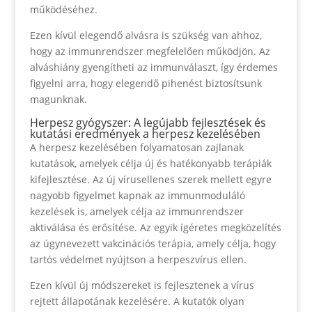
működéséhez.
Ezen kívül elegendő alvásra is szükség van ahhoz,
hogy az immunrendszer megfelelően működjön. Az
alváshiány gyengítheti az immunválaszt, így érdemes
figyelni arra, hogy elegendő pihenést biztosítsunk
magunknak.
Herpesz gyógyszer: A legújabb fejlesztések és
kutatási eredmények a herpesz kezelésében
A herpesz kezelésében folyamatosan zajlanak
kutatások, amelyek célja új és hatékonyabb terápiák
kifejlesztése. Az új vírusellenes szerek mellett egyre
nagyobb figyelmet kapnak az immunmoduláló
kezelések is, amelyek célja az immunrendszer
aktiválása és erősítése. Az egyik ígéretes megközelítés
az úgynevezett vakcinációs terápia, amely célja, hogy
tartós védelmet nyújtson a herpeszvírus ellen.
Ezen kívül új módszereket is fejlesztenek a vírus
rejtett állapotának kezelésére. A kutatók olyan