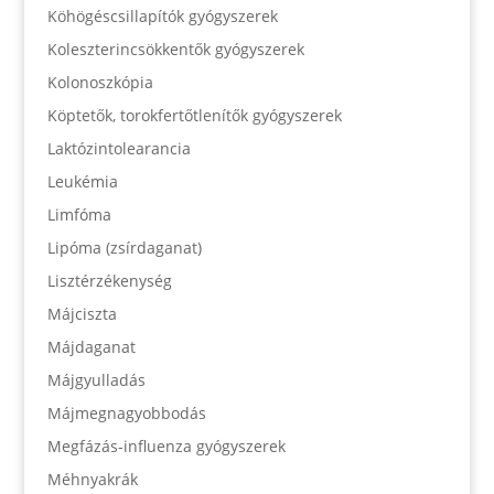
Köhögéscsillapítók gyógyszerek
Koleszterincsökkentők gyógyszerek
Kolonoszkópia
Köptetők, torokfertőtlenítők gyógyszerek
Laktózintolearancia
Leukémia
Limfóma
Lipóma (zsírdaganat)
Lisztérzékenység
Májciszta
Májdaganat
Májgyulladás
Májmegnagyobbodás
Megfázás-influenza gyógyszerek
Méhnyakrák