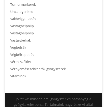
Tumormarkerek
Uncategorized
Vakbélgyulladás
Vastagbélpolip
Vastagbélpolip
Vastagbélrák
Végbélrák
Végbélrepedés
Véres széklet
Vérnyomáscsökkentők gyógyszerek
Vitaminok
JóPatika: minden ami gyógyszer és hatóanyag a
gyógykezelésben... Tartalmaink nagyrésze AI által