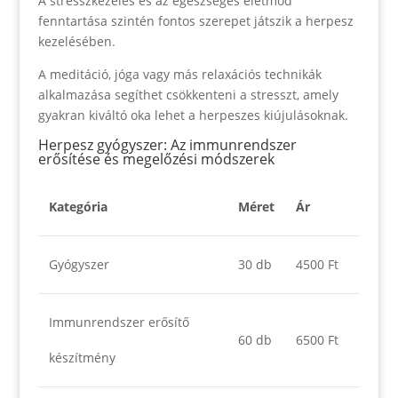
A stresszkezelés és az egészséges életmód
fenntartása szintén fontos szerepet játszik a herpesz
kezelésében.
A meditáció, jóga vagy más relaxációs technikák
alkalmazása segíthet csökkenteni a stresszt, amely
gyakran kiváltó oka lehet a herpeszes kiújulásoknak.
Herpesz gyógyszer: Az immunrendszer
erősítése és megelőzési módszerek
Kategória
Méret
Ár
Gyógyszer
30 db
4500 Ft
Immunrendszer erősítő
60 db
6500 Ft
készítmény