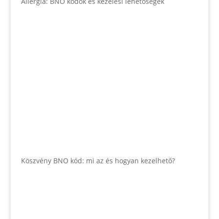
Allergia: BNO kódok és kezelési lehetőségek
Köszvény BNO kód: mi az és hogyan kezelhető?