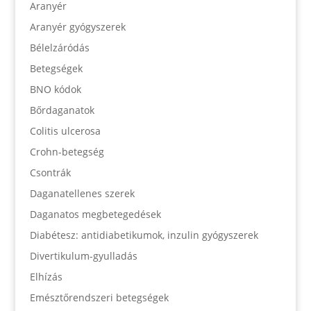
Aranyér
Aranyér gyógyszerek
Bélelzáródás
Betegségek
BNO kódok
Bőrdaganatok
Colitis ulcerosa
Crohn-betegség
Csontrák
Daganatellenes szerek
Daganatos megbetegedések
Diabétesz: antidiabetikumok, inzulin gyógyszerek
Divertikulum-gyulladás
Elhízás
Emésztőrendszeri betegségek