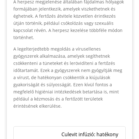
A herpesz megjelenése általában fájdalmas hólyagok
formájában jelentkezik, amelyek viszkethetnek és
éghetnek. A fertőzés átvitele közvetlen érintkezés
útján történik, például csókolózás vagy szexuális
kapcsolat révén. A herpesz kezelése többféle módon
történhet.
A legelterjedtebb megoldás a vírusellenes
gyógyszerek alkalmazása, amelyek segíthetnek
csökkenteni a tüneteket és lerövidíteni a fertőzés
időtartamát. Ezek a gyógyszerek nem gyógyítják meg
a vírust, de hatékonyan csökkentik a kiújulások
gyakoriságát és súlyosságát. Ezen kívül fontos a
megfelelő higiéniai intézkedések betartása is, mint
például a kézmosás és a fertőzött területek
érintésének elkerülése.
Culevit infúzió: hatékony