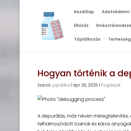
Kezdőlap
Adatvédelmi 
Elhízás
Emésztőrendsze
Táplálkozás
Terhesség
Hogyan történik a de
Szerző:
jopatika
|
ápr 26, 2025
|
Fogászat
A depurálás, más néven méregtelenítés, a
felhalmozódott toxinok és káros anyagok