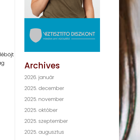
léböjt
ag
Archives
2026. január
2025. december
2025. november
2025. október
2025. szeptember
2025. augusztus