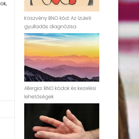
ok,
Köszvény BNO kód: Az ízületi
gyulladás diagnózisa
Allergia: BNO kódok és kezelési
lehetőségek