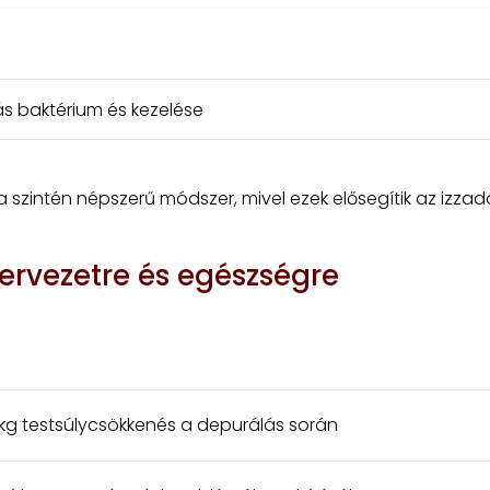
s baktérium és kezelése
szintén népszerű módszer, mivel ezek elősegítik az izzad
ervezetre és egészségre
kg testsúlycsökkenés a depurálás során