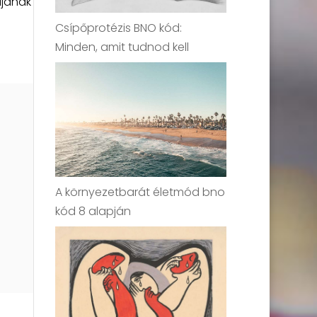
djanak
Csípőprotézis BNO kód:
Minden, amit tudnod kell
A környezetbarát életmód bno
kód 8 alapján