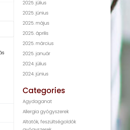
2025. július
2025. június
2025. május
2025. április
2025. március
ás
2025. január
2024. július
2024. június
Categories
Agydaganat
Allergia gyógyszerek
Altatók, feszültségoldók
gyógyszerek