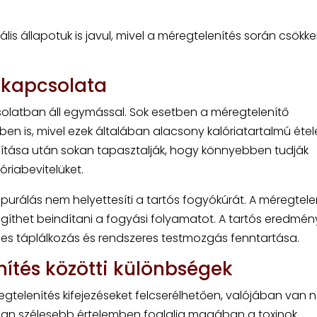
is állapotuk is javul, mivel a méregtelenítés során csökk
 kapcsolata
olatban áll egymással. Sok esetben a méregtelenítő
n is, mivel ezek általában alacsony kalóriatartalmú étel
volítása után sokan tapasztalják, hogy könnyebben tudják
óriabevitelüket.
rálás nem helyettesíti a tartós fogyókúrát. A méregtele
gíthet beindítani a fogyási folyamatot. A tartós eredmén
es táplálkozás és rendszeres testmozgás fenntartása.
ítés közötti különbségek
gtelenítés kifejezéseket felcserélhetően, valójában van 
lában szélesebb értelemben foglalja magában a toxinok