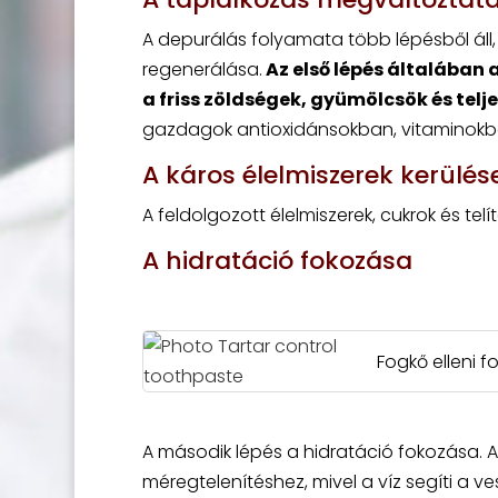
A depurálás folyamata több lépésből áll,
regenerálása.
Az első lépés általában
a friss zöldségek, gyümölcsök és tel
gazdagok antioxidánsokban, vitaminokba
A káros élelmiszerek kerülés
A feldolgozott élelmiszerek, cukrok és telí
A hidratáció fokozása
Fogkő elleni 
A második lépés a hidratáció fokozása.
méregtelenítéshez, mivel a víz segíti a ve