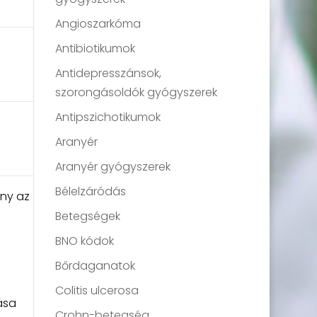
Angioszarkóma
Antibiotikumok
Antidepresszánsok,
szorongásoldók gyógyszerek
Antipszichotikumok
Aranyér
Aranyér gyógyszerek
Bélelzáródás
őny az
Betegségek
BNO kódok
Bőrdaganatok
s
Colitis ulcerosa
ása
Crohn-betegség