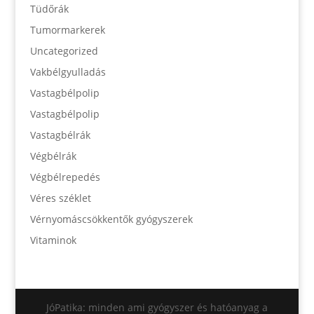
Tüdőrák
Tumormarkerek
Uncategorized
Vakbélgyulladás
Vastagbélpolip
Vastagbélpolip
Vastagbélrák
Végbélrák
Végbélrepedés
Véres széklet
Vérnyomáscsökkentők gyógyszerek
Vitaminok
JóPatika: minden ami gyógyszer és hatóanyag a