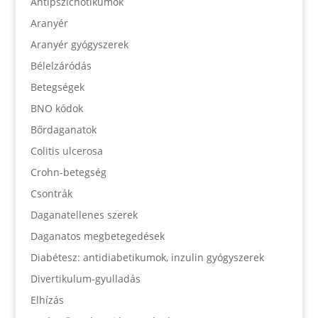
Antipszichotikumok
Aranyér
Aranyér gyógyszerek
Bélelzáródás
Betegségek
BNO kódok
Bőrdaganatok
Colitis ulcerosa
Crohn-betegség
Csontrák
Daganatellenes szerek
Daganatos megbetegedések
Diabétesz: antidiabetikumok, inzulin gyógyszerek
Divertikulum-gyulladás
Elhízás