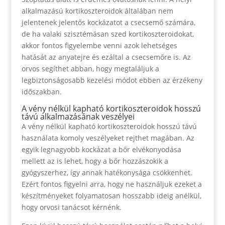
alkalmazású kortikoszteroidok általában nem
jelentenek jelentős kockázatot a csecsemő számára,
de ha valaki szisztémásan szed kortikoszteroidokat,
akkor fontos figyelembe venni azok lehetséges
hatását az anyatejre és ezáltal a csecsemőre is. Az
orvos segíthet abban, hogy megtaláljuk a
legbiztonságosabb kezelési módot ebben az érzékeny
időszakban.
A vény nélkül kapható kortikoszteroidok hosszú
távú alkalmazásának veszélyei
A vény nélkül kapható kortikoszteroidok hosszú távú
használata komoly veszélyeket rejthet magában. Az
egyik legnagyobb kockázat a bőr elvékonyodása
mellett az is lehet, hogy a bőr hozzászokik a
gyógyszerhez, így annak hatékonysága csökkenhet.
Ezért fontos figyelni arra, hogy ne használjuk ezeket a
készítményeket folyamatosan hosszabb ideig anélkül,
hogy orvosi tanácsot kérnénk.