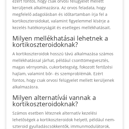
ezért fontos, hogy csak orvosi felügyelet mellett
kerüljenek alkalmazásra. Az orvos feladata, hogy
megfelelő adagolásban és időtartamban írja fel a
kortikoszteroidokat, valamint figyelemmel kísérje a
kezelés hatékonyságát és esetleges mellékhatásait.
Milyen mellékhatásai lehetnek a
kortikoszteroidoknak?
A kortikoszteroidok hosszú távú alkalmazása számos
mellékhatással járhat, például csonttömegvesztés,
magas vérnyomás, cukorbetegség, fokozott fertőzési
hajlam, valamint bőr- és szemproblémák. Ezért
fontos, hogy csak orvosi felügyelet mellett kerüljenek
alkalmazásra.
Milyen alternatívái vannak a
kortikoszteroidoknak?
Számos esetben léteznek alternatív kezelési
lehetőségek a kortikoszteroidok helyett, például nem-
szteroid gyulladáscsökkentők, immunmodulátorok,