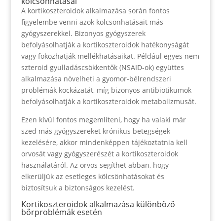
kölcsönhatásai
A kortikoszteroidok alkalmazása során fontos
figyelembe venni azok kölcsönhatásait más
gyógyszerekkel. Bizonyos gyógyszerek
befolyásolhatják a kortikoszteroidok hatékonyságát
vagy fokozhatják mellékhatásaikat. Például egyes nem
szteroid gyulladáscsökkentők (NSAID-ok) együttes
alkalmazása növelheti a gyomor-bélrendszeri
problémák kockázatát, míg bizonyos antibiotikumok
befolyásolhatják a kortikoszteroidok metabolizmusát.
Ezen kívül fontos megemlíteni, hogy ha valaki már
szed más gyógyszereket krónikus betegségek
kezelésére, akkor mindenképpen tájékoztatnia kell
orvosát vagy gyógyszerészét a kortikoszteroidok
használatáról. Az orvos segíthet abban, hogy
elkerüljük az esetleges kölcsönhatásokat és
biztosítsuk a biztonságos kezelést.
Kortikoszteroidok alkalmazása különböző
bőrproblémák esetén