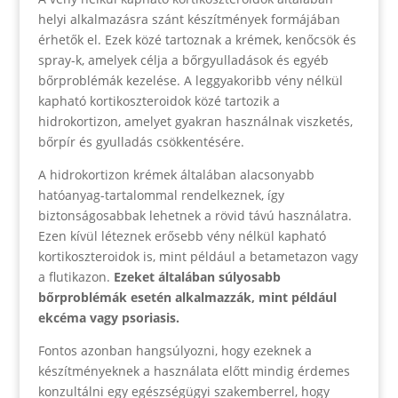
helyi alkalmazásra szánt készítmények formájában
érhetők el. Ezek közé tartoznak a krémek, kenőcsök és
spray-k, amelyek célja a bőrgyulladások és egyéb
bőrproblémák kezelése. A leggyakoribb vény nélkül
kapható kortikoszteroidok közé tartozik a
hidrokortizon, amelyet gyakran használnak viszketés,
bőrpír és gyulladás csökkentésére.
A hidrokortizon krémek általában alacsonyabb
hatóanyag-tartalommal rendelkeznek, így
biztonságosabbak lehetnek a rövid távú használatra.
Ezen kívül léteznek erősebb vény nélkül kapható
kortikoszteroidok is, mint például a betametazon vagy
a flutikazon.
Ezeket általában súlyosabb
bőrproblémák esetén alkalmazzák, mint például
ekcéma vagy psoriasis.
Fontos azonban hangsúlyozni, hogy ezeknek a
készítményeknek a használata előtt mindig érdemes
konzultálni egy egészségügyi szakemberrel, hogy