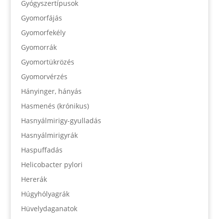
Gyógyszertípusok
Gyomorfájás
Gyomorfekély
Gyomorrák
Gyomortükrözés
Gyomorvérzés
Hányinger, hányás
Hasmenés (krónikus)
Hasnyálmirigy-gyulladás
Hasnyálmirigyrák
Haspuffadás
Helicobacter pylori
Hererák
Húgyhólyagrák
Hüvelydaganatok