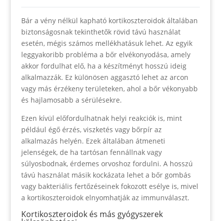
Bár a vény nélkül kapható kortikoszteroidok általában
biztonságosnak tekinthetők rövid távú használat
esetén, mégis számos mellékhatásuk lehet. Az egyik
leggyakoribb probléma a bőr elvékonyodása, amely
akkor fordulhat elő, ha a készítményt hosszú ideig
alkalmazzák. Ez különösen aggasztó lehet az arcon
vagy más érzékeny területeken, ahol a bőr vékonyabb
és hajlamosabb a sérülésekre.
Ezen kívül előfordulhatnak helyi reakciók is, mint
például égő érzés, viszketés vagy bőrpír az
alkalmazás helyén. Ezek általában átmeneti
jelenségek, de ha tartósan fennállnak vagy
súlyosbodnak, érdemes orvoshoz fordulni. A hosszú
távú használat másik kockázata lehet a bőr gombás
vagy bakteriális fertőzéseinek fokozott esélye is, mivel
a kortikoszteroidok elnyomhatják az immunválaszt.
Kortikoszteroidok és más gyógyszerek