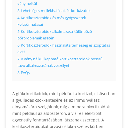
vény nélkül
3
Lehetséges mellékhatások és kockázatok
4
Kortikoszteroidok és más gyógyszerek
kölcsönhatásai
5
Kortikoszteroidok alkalmazása különböző
bőrproblémák esetén
6
Kortikoszteroidok használata terhesség és szoptatás
alatt
7
A vény nélkül kapható kortikoszteroidok hosszú
távú alkalmazásának veszélyei
8
FAQs
A glükokortikoidok, mint például a kortizol, elsősorban
a gyulladás csökkentésére és az immunválasz
elnyomására szolgálnak, míg a mineralokortikoidok,
mint például az aldoszteron, a víz- és elektrolit
egyensúly fenntartásában játszanak szerepet. A
kortikoszteroidokat orvosi célokra széles körben