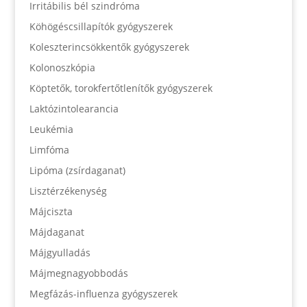
Irritábilis bél szindróma
Köhögéscsillapítók gyógyszerek
Koleszterincsökkentők gyógyszerek
Kolonoszkópia
Köptetők, torokfertőtlenítők gyógyszerek
Laktózintolearancia
Leukémia
Limfóma
Lipóma (zsírdaganat)
Lisztérzékenység
Májciszta
Májdaganat
Májgyulladás
Májmegnagyobbodás
Megfázás-influenza gyógyszerek