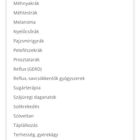
Méhnyakrák
Méhtestrák
Melanoma
Nyelőcsőrák
Pajzsmirigyrák
Petefészekrák
Prosztatarák
Reflux (GERD)
Reflux, savcsökkentők gyógyszerek
Sugárterápia
Szájüregi daganatok
Székrekedés
Szövettan
Táplálkozás
Terhesség, gyerekágy