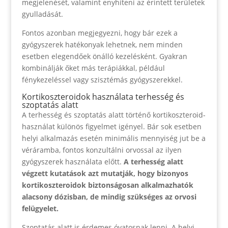
megjelenését, valamint enyhíteni az érintett területek
gyulladását.
Fontos azonban megjegyezni, hogy bár ezek a
gyógyszerek hatékonyak lehetnek, nem minden
esetben elegendőek önálló kezelésként. Gyakran
kombinálják őket más terápiákkal, például
fénykezeléssel vagy szisztémás gyógyszerekkel.
Kortikoszteroidok használata terhesség és
szoptatás alatt
A terhesség és szoptatás alatt történő kortikoszteroid-
használat különös figyelmet igényel. Bár sok esetben
helyi alkalmazás esetén minimális mennyiség jut be a
véráramba, fontos konzultálni orvossal az ilyen
gyógyszerek használata előtt.
A terhesség alatt
végzett kutatások azt mutatják, hogy bizonyos
kortikoszteroidok biztonságosan alkalmazhatók
alacsony dózisban, de mindig szükséges az orvosi
felügyelet.
Szoptatás alatt is érdemes óvatosnak lenni. A helyi