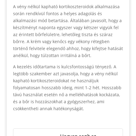
A vény nélkül kapható kortikoszteroidok alkalmazása
során rendkívül fontos a helyes adagolás és
alkalmazási mód betartása. Általában javasolt, hogy a
készítményt naponta egyszer vagy kétszer vigyük fel
az érintett bőrfelületre, lehetőleg tiszta és száraz
bőrre. A krém vagy kenőcs egy vékony rétegben
történő felvitele elegendő ahhoz, hogy kifejtse hatását
anélkül, hogy túlzottan irritálná a bőrt.
A kezelés időtartama is kulcsfontosságú tényező. A
legtöbb szakember azt javasolja, hogy a vény nélkül
kapható kortikoszteroidokat ne használjuk
folyamatosan hosszabb ideig, mint 1-2 hét. Hosszabb
távú használat esetén nő a mellékhatások kockázata,
és a bőr is hozzászokhat a gyógyszerhez, ami
csökkentheti annak hatékonyságát.