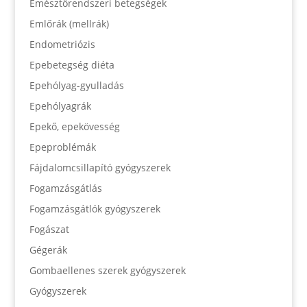
Emésztőrendszeri betegségek
Emlőrák (mellrák)
Endometriózis
Epebetegség diéta
Epehólyag-gyulladás
Epehólyagrák
Epekő, epekövesség
Epeproblémák
Fájdalomcsillapító gyógyszerek
Fogamzásgátlás
Fogamzásgátlók gyógyszerek
Fogászat
Gégerák
Gombaellenes szerek gyógyszerek
Gyógyszerek