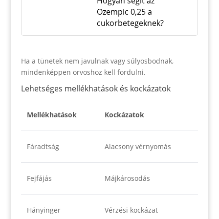
Hogyan segít az
Ozempic 0,25 a
cukorbetegeknek?
Ha a tünetek nem javulnak vagy súlyosbodnak,
mindenképpen orvoshoz kell fordulni.
Lehetséges mellékhatások és kockázatok
Mellékhatások
Kockázatok
Fáradtság
Alacsony vérnyomás
Fejfájás
Májkárosodás
Hányinger
Vérzési kockázat