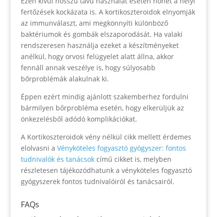
Ezen kívül hosszú távú használat esetén nőhet a helyi
fertőzések kockázata is. A kortikoszteroidok elnyomják
az immunválaszt, ami megkönnyíti különböző
baktériumok és gombák elszaporodását. Ha valaki
rendszeresen használja ezeket a készítményeket
anélkül, hogy orvosi felügyelet alatt állna, akkor
fennáll annak veszélye is, hogy súlyosabb
bőrproblémák alakulnak ki.
Éppen ezért mindig ajánlott szakemberhez fordulni
bármilyen bőrprobléma esetén, hogy elkerüljük az
önkezelésből adódó komplikációkat.
A Kortikoszteroidok vény nélkül cikk mellett érdemes
elolvasni a
Vényköteles fogyasztó gyógyszer: fontos
tudnivalók és tanácsok
című cikket is, melyben
részletesen tájékozódhatunk a vényköteles fogyasztó
gyógyszerek fontos tudnivalóiról és tanácsairól.
FAQs