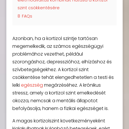
szint csökkentésére
8
FAQs
Azonban, ha a kortizol szintje tartósan
megemelkedik, az számos egészségügyi
problémához vezethet, például
szorongáshoz, depresszióhoz, elhízáshoz és
szívbetegségekhez. A kortizol szint
csökkentése tehát elengedhetetlen a testi és
lelki
egészség
megőrzéséhez. A krónikus
stressz, amely a kortizol szint emelkedését
okozza, nemcsak a mentális állapotot
befolyásolja, hanem a fizikai egészséget is.
A magas kortizolszint következményeként
kialakulhatnak különböző betegségek, ezért