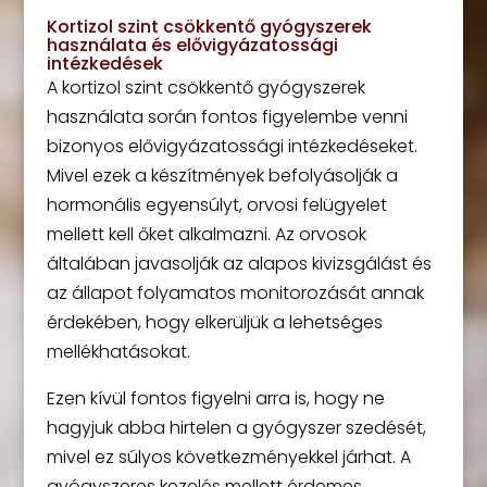
Kortizol szint csökkentő gyógyszerek
használata és elővigyázatossági
intézkedések
A kortizol szint csökkentő gyógyszerek
használata során fontos figyelembe venni
bizonyos elővigyázatossági intézkedéseket.
Mivel ezek a készítmények befolyásolják a
hormonális egyensúlyt, orvosi felügyelet
mellett kell őket alkalmazni. Az orvosok
általában javasolják az alapos kivizsgálást és
az állapot folyamatos monitorozását annak
érdekében, hogy elkerüljük a lehetséges
mellékhatásokat.
Ezen kívül fontos figyelni arra is, hogy ne
hagyjuk abba hirtelen a gyógyszer szedését,
mivel ez súlyos következményekkel járhat. A
gyógyszeres kezelés mellett érdemes