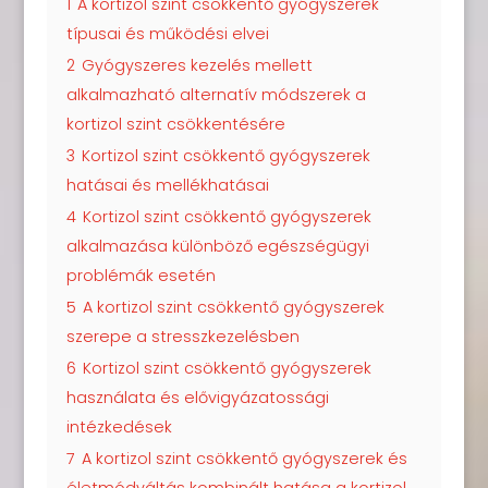
1
A kortizol szint csökkentő gyógyszerek
típusai és működési elvei
2
Gyógyszeres kezelés mellett
alkalmazható alternatív módszerek a
kortizol szint csökkentésére
3
Kortizol szint csökkentő gyógyszerek
hatásai és mellékhatásai
4
Kortizol szint csökkentő gyógyszerek
alkalmazása különböző egészségügyi
problémák esetén
5
A kortizol szint csökkentő gyógyszerek
szerepe a stresszkezelésben
6
Kortizol szint csökkentő gyógyszerek
használata és elővigyázatossági
intézkedések
7
A kortizol szint csökkentő gyógyszerek és
életmódváltás kombinált hatása a kortizol