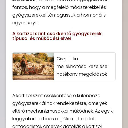
fontos, hogy a megfelelő módszerekkel és
gyógyszerekkel támogassuk a hormonális
egyensúlyt.
A kortizol szint csökkentő gyógyszerek
típusai és működési elvei
Ciszplatin
mellékhatásai kezelése:
hatékony megoldások
A kortizol szint csökkentésére különböző
gyógyszerek állnak rendelkezésre, amelyek
eltérő mechanizmusokkal működnek. Az egyik
leggyakoribb típus a glükokortikoidok
antagonistái, amelyek gátolják a kortizol