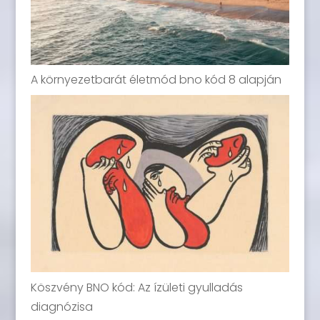
A környezetbarát életmód bno kód 8 alapján
Köszvény BNO kód: Az ízületi gyulladás
diagnózisa