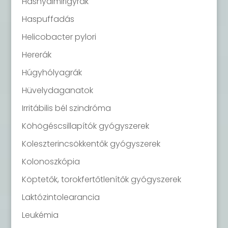
Hasnyálmirigyrák
Haspuffadás
Helicobacter pylori
Hererák
Húgyhólyagrák
Hüvelydaganatok
Irritábilis bél szindróma
Köhögéscsillapítók gyógyszerek
Koleszterincsökkentők gyógyszerek
Kolonoszkópia
Köptetők, torokfertőtlenítők gyógyszerek
Laktózintolearancia
Leukémia