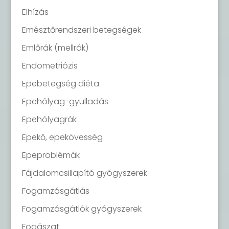
Elhízás
Emésztőrendszeri betegségek
Emlőrák (mellrák)
Endometriózis
Epebetegség diéta
Epehólyag-gyulladás
Epehólyagrák
Epekő, epekövesség
Epeproblémák
Fájdalomcsillapító gyógyszerek
Fogamzásgátlás
Fogamzásgátlók gyógyszerek
Fogászat