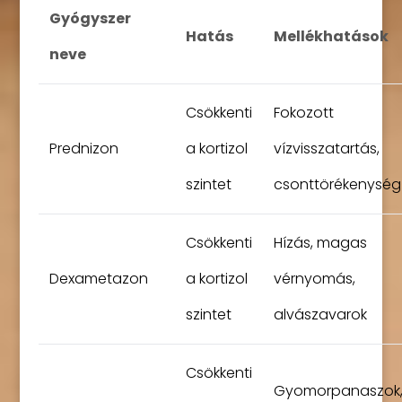
Gyógyszer
Hatás
Mellékhatások
neve
Csökkenti
Fokozott
Prednizon
a kortizol
vízvisszatartás,
szintet
csonttörékenység
Csökkenti
Hízás, magas
Dexametazon
a kortizol
vérnyomás,
szintet
alvászavarok
Csökkenti
Gyomorpanaszok