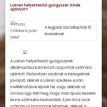
Lokren helyettesítő gyógyszer: Kinek
ajánlott?
A legjobb lázcsillapítók 10
éveseknek
A Lokren helyettesítő gyógyszerek
alkalmazása különböző csoportok számára
ajánlott. Elsősorban azoknak a betegeknek
javasolt, akiknél a Lokren szedése során
mellékhatások léptek fel, vagy akiknek az
orvosa úgy ítéli meg, hogy más típusú kezelés
lenne számukra kedvezőbb. Ezen kívül azok
számára is hasznosak lehetnek, akiknek a