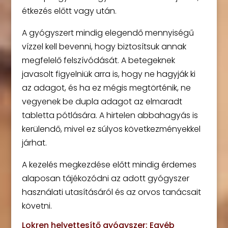
étkezés előtt vagy után.
A gyógyszert mindig elegendő mennyiségű
vízzel kell bevenni, hogy biztosítsuk annak
megfelelő felszívódását. A betegeknek
javasolt figyelniük arra is, hogy ne hagyják ki
az adagot, és ha ez mégis megtörténik, ne
vegyenek be dupla adagot az elmaradt
tabletta pótlására. A hirtelen abbahagyás is
kerülendő, mivel ez súlyos következményekkel
járhat.
A kezelés megkezdése előtt mindig érdemes
alaposan tájékozódni az adott gyógyszer
használati utasításáról és az orvos tanácsait
követni.
Lokren helyettesítő gyógyszer: Egyéb