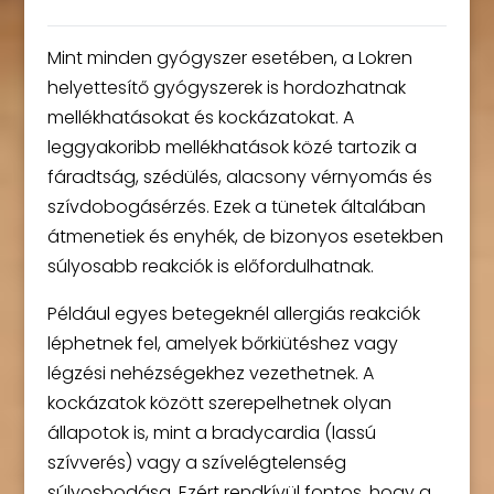
Mint minden gyógyszer esetében, a Lokren
helyettesítő gyógyszerek is hordozhatnak
mellékhatásokat és kockázatokat. A
leggyakoribb mellékhatások közé tartozik a
fáradtság, szédülés, alacsony vérnyomás és
szívdobogásérzés. Ezek a tünetek általában
átmenetiek és enyhék, de bizonyos esetekben
súlyosabb reakciók is előfordulhatnak.
Például egyes betegeknél allergiás reakciók
léphetnek fel, amelyek bőrkiütéshez vagy
légzési nehézségekhez vezethetnek. A
kockázatok között szerepelhetnek olyan
állapotok is, mint a bradycardia (lassú
szívverés) vagy a szívelégtelenség
súlyosbodása. Ezért rendkívül fontos, hogy a