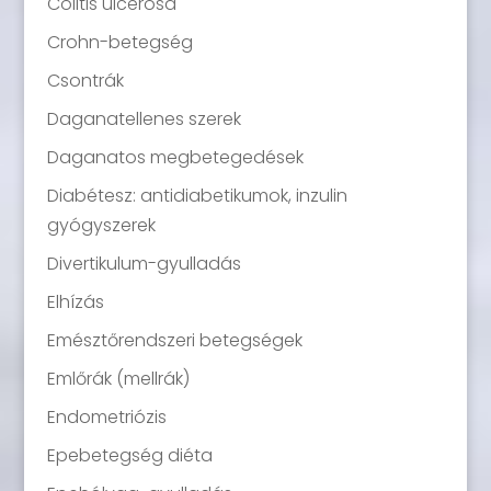
Colitis ulcerosa
Crohn-betegség
Csontrák
Daganatellenes szerek
Daganatos megbetegedések
Diabétesz: antidiabetikumok, inzulin
gyógyszerek
Divertikulum-gyulladás
Elhízás
Emésztőrendszeri betegségek
Emlőrák (mellrák)
Endometriózis
Epebetegség diéta