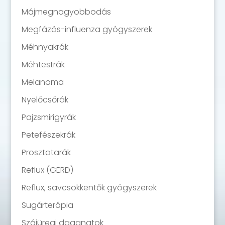
Májmegnagyobbodás
Megfázás-influenza gyógyszerek
Méhnyakrák
Méhtestrák
Melanoma
Nyelőcsőrák
Pajzsmirigyrák
Petefészekrák
Prosztatarák
Reflux (GERD)
Reflux, savcsökkentők gyógyszerek
Sugárterápia
Szájüregi daganatok