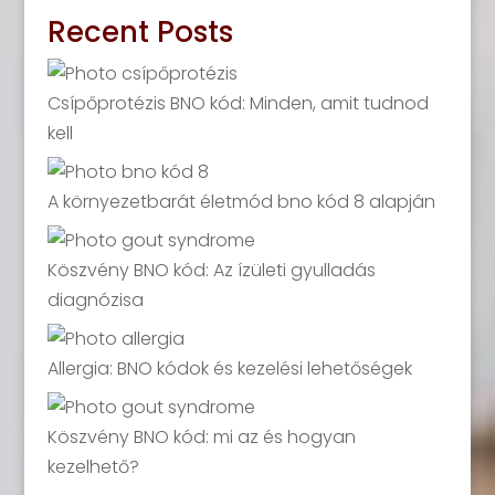
Recent Posts
Csípőprotézis BNO kód: Minden, amit tudnod
kell
A környezetbarát életmód bno kód 8 alapján
Köszvény BNO kód: Az ízületi gyulladás
diagnózisa
Allergia: BNO kódok és kezelési lehetőségek
Köszvény BNO kód: mi az és hogyan
kezelhető?