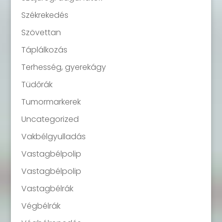
Székrekedés
Szövettan
Táplálkozás
Terhesség, gyerekágy
Tüdőrák
Tumormarkerek
Uncategorized
Vakbélgyulladás
Vastagbélpolip
Vastagbélpolip
Vastagbélrák
Végbélrák