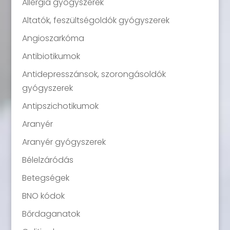
Allergia gyógyszerek
Altatók, feszültségoldók gyógyszerek
Angioszarkóma
Antibiotikumok
Antidepresszánsok, szorongásoldók
gyógyszerek
Antipszichotikumok
Aranyér
Aranyér gyógyszerek
Bélelzáródás
Betegségek
BNO kódok
Bőrdaganatok