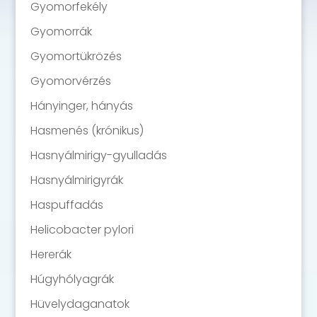
Gyomorfekély
Gyomorrák
Gyomortükrözés
Gyomorvérzés
Hányinger, hányás
Hasmenés (krónikus)
Hasnyálmirigy-gyulladás
Hasnyálmirigyrák
Haspuffadás
Helicobacter pylori
Hererák
Húgyhólyagrák
Hüvelydaganatok