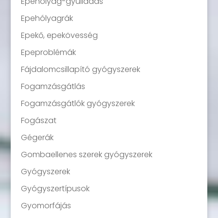
Epehólyag-gyulladás
Epehólyagrák
Epekő, epekövesség
Epeproblémák
Fájdalomcsillapító gyógyszerek
Fogamzásgátlás
Fogamzásgátlók gyógyszerek
Fogászat
Gégerák
Gombaellenes szerek gyógyszerek
Gyógyszerek
Gyógyszertípusok
Gyomorfájás