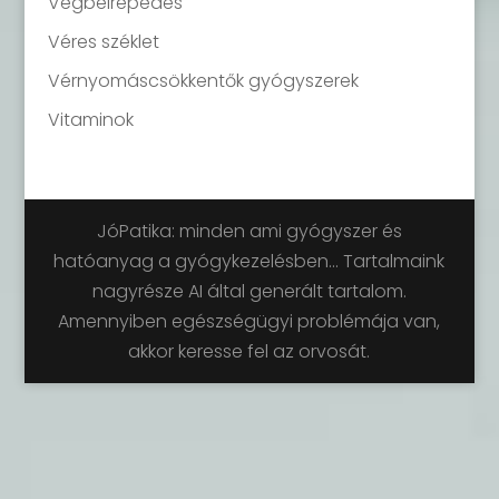
Végbélrepedés
Véres széklet
Vérnyomáscsökkentők gyógyszerek
Vitaminok
JóPatika: minden ami gyógyszer és
hatóanyag a gyógykezelésben... Tartalmaink
nagyrésze AI által generált tartalom.
Amennyiben egészségügyi problémája van,
akkor keresse fel az orvosát.