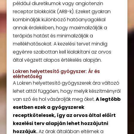
például diuretikumok vagy angiotenzin
receptor blokkolók (ARB-k). Ezeket gyakran
kombinálják különböző hatóanyagokkal
annak érdekében, hogy maximalizálják a
terápiás hatást és minimalizálják a
mellékhatásokat. A kezelési tervet mindig
egyénre szabottan kell kialakítani az orvos
által végzett alapos értékelés alapján.
Lokren helyettesítő gyógyszer: Ár és
elérhetőség
A Lokren helyettesítő gyógyszerek ára változó
lehet attól függően, hogy melyik készítményről
van szó és hol vásárolják meg őket.
A legtöbb
esetben ezek a gyógyszerek
receptkötelesek, így az orvos által előírt
kezelési terv alapján lehet hozzájutni
hozzájuk.
Az árak általában eltérnek a