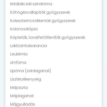
Irritábilis bél szindróma
Köhögéscsillapítók gyógyszerek
Koleszterincsökkentők gyógyszerek
Kolonoszkópia
Köptetők, torokfertőtlenítők gyógyszerek
Laktózintolearancia
Leukémia
Limfóma
Lipóma (zsírdaganat)
Lisztérzékenység
Májciszta
Májdaganat
Májgyulladás