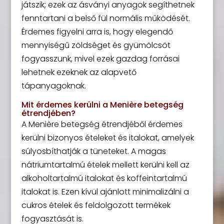
játszik; ezek az ásványi anyagok segíthetnek
fenntartani a belső fül normális működését.
Érdemes figyelni arra is, hogy elegendő
mennyiségű zöldséget és gyümölcsöt
fogyasszunk, mivel ezek gazdag forrásai
lehetnek ezeknek az alapvető
tápanyagoknak.
Mit érdemes kerülni a Menière betegség
étrendjében?
A Menière betegség étrendjéből érdemes
kerülni bizonyos ételeket és italokat, amelyek
súlyosbíthatják a tüneteket. A magas
nátriumtartalmú ételek mellett kerülni kell az
alkoholtartalmú italokat és koffeintartalmú
italokat is. Ezen kívül ajánlott minimalizálni a
cukros ételek és feldolgozott termékek
fogyasztását is.