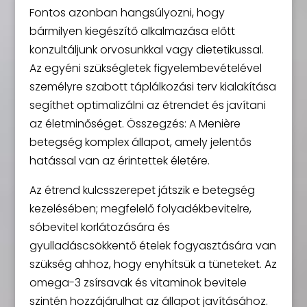
Fontos azonban hangsúlyozni, hogy
bármilyen kiegészítő alkalmazása előtt
konzultáljunk orvosunkkal vagy dietetikussal.
Az egyéni szükségletek figyelembevételével
személyre szabott táplálkozási terv kialakítása
segíthet optimalizálni az étrendet és javítani
az életminőséget. Összegzés: A Menière
betegség komplex állapot, amely jelentős
hatással van az érintettek életére.
Az étrend kulcsszerepet játszik e betegség
kezelésében; megfelelő folyadékbevitelre,
sóbevitel korlátozására és
gyulladáscsökkentő ételek fogyasztására van
szükség ahhoz, hogy enyhítsük a tüneteket. Az
omega-3 zsírsavak és vitaminok bevitele
szintén hozzájárulhat az állapot javításához.