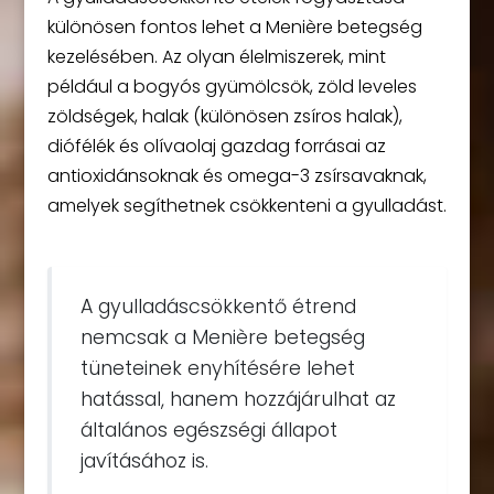
különösen fontos lehet a Menière betegség
kezelésében. Az olyan élelmiszerek, mint
például a bogyós gyümölcsök, zöld leveles
zöldségek, halak (különösen zsíros halak),
diófélék és olívaolaj gazdag forrásai az
antioxidánsoknak és omega-3 zsírsavaknak,
amelyek segíthetnek csökkenteni a gyulladást.
A gyulladáscsökkentő étrend
nemcsak a Menière betegség
tüneteinek enyhítésére lehet
hatással, hanem hozzájárulhat az
általános egészségi állapot
javításához is.