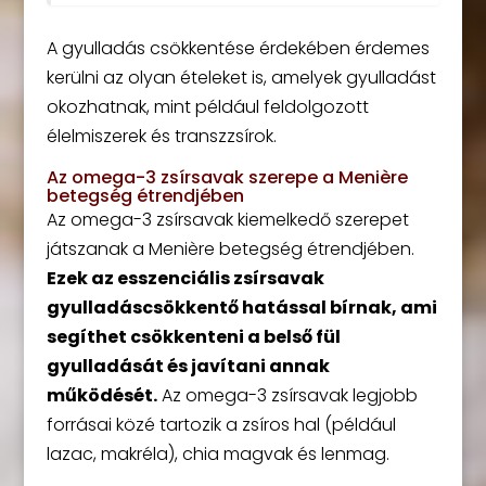
A gyulladás csökkentése érdekében érdemes
kerülni az olyan ételeket is, amelyek gyulladást
okozhatnak, mint például feldolgozott
élelmiszerek és transzzsírok.
Az omega-3 zsírsavak szerepe a Menière
betegség étrendjében
Az omega-3 zsírsavak kiemelkedő szerepet
játszanak a Menière betegség étrendjében.
Ezek az esszenciális zsírsavak
gyulladáscsökkentő hatással bírnak, ami
segíthet csökkenteni a belső fül
gyulladását és javítani annak
működését.
Az omega-3 zsírsavak legjobb
forrásai közé tartozik a zsíros hal (például
lazac, makréla), chia magvak és lenmag.