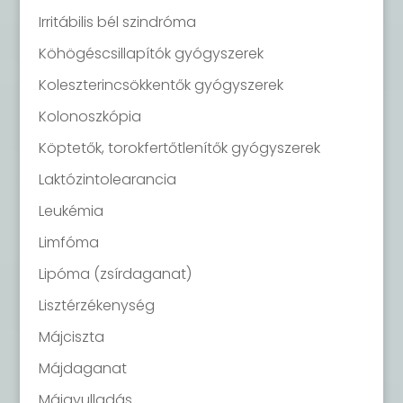
Irritábilis bél szindróma
Köhögéscsillapítók gyógyszerek
Koleszterincsökkentők gyógyszerek
Kolonoszkópia
Köptetők, torokfertőtlenítők gyógyszerek
Laktózintolearancia
Leukémia
Limfóma
Lipóma (zsírdaganat)
Lisztérzékenység
Májciszta
Májdaganat
Májgyulladás