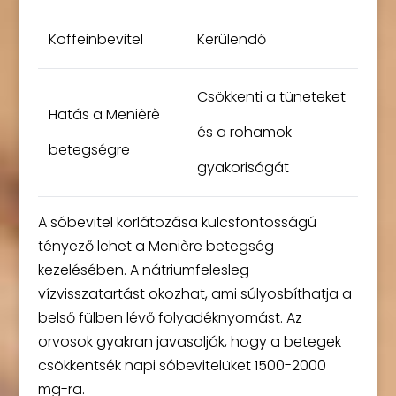
Koffeinbevitel
Kerülendő
Csökkenti a tüneteket
Hatás a Menièrè
és a rohamok
betegségre
gyakoriságát
A sóbevitel korlátozása kulcsfontosságú
tényező lehet a Menière betegség
kezelésében. A nátriumfelesleg
vízvisszatartást okozhat, ami súlyosbíthatja a
belső fülben lévő folyadéknyomást. Az
orvosok gyakran javasolják, hogy a betegek
csökkentsék napi sóbevitelüket 1500-2000
mg-ra.