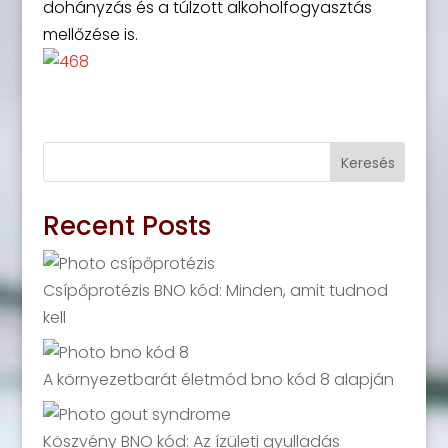
dohányzás és a túlzott alkoholfogyasztás
mellőzése is.
Keresés
Recent Posts
Csípőprotézis BNO kód: Minden, amit tudnod
kell
A környezetbarát életmód bno kód 8 alapján
Köszvény BNO kód: Az ízületi gyulladás