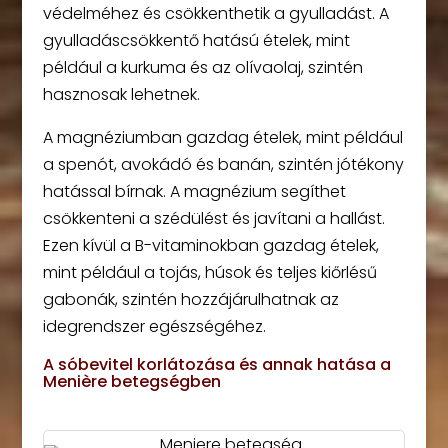
védelméhez és csökkenthetik a gyulladást. A
gyulladáscsökkentő hatású ételek, mint
például a kurkuma és az olívaolaj, szintén
hasznosak lehetnek.
A magnéziumban gazdag ételek, mint például
a spenót, avokádó és banán, szintén jótékony
hatással bírnak. A magnézium segíthet
csökkenteni a szédülést és javítani a hallást.
Ezen kívül a B-vitaminokban gazdag ételek,
mint például a tojás, húsok és teljes kiőrlésű
gabonák, szintén hozzájárulhatnak az
idegrendszer egészségéhez.
A sóbevitel korlátozása és annak hatása a
Menière betegségben
Meniere betegség