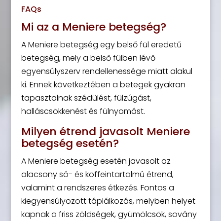
FAQs
Mi az a Meniere betegség?
A Meniere betegség egy belső fül eredetű
betegség, mely a belső fülben lévő
egyensúlyszerv rendellenessége miatt alakul
ki. Ennek következtében a betegek gyakran
tapasztalnak szédülést, fülzúgást,
halláscsökkenést és fülnyomást.
Milyen étrend javasolt Meniere
betegség esetén?
A Meniere betegség esetén javasolt az
alacsony só- és koffeintartalmú étrend,
valamint a rendszeres étkezés. Fontos a
kiegyensúlyozott táplálkozás, melyben helyet
kapnak a friss zöldségek, gyümölcsök, sovány