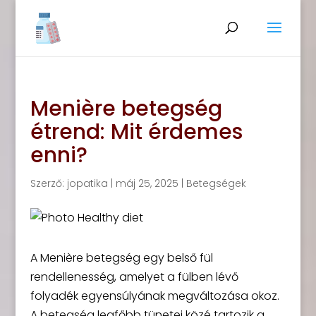
Menière betegség
étrend: Mit érdemes
enni?
Szerző:
jopatika
|
máj 25, 2025
|
Betegségek
A Menière betegség egy belső fül
rendellenesség, amelyet a fülben lévő
folyadék egyensúlyának megváltozása okoz.
A betegség legfőbb tünetei közé tartozik a