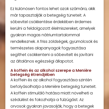
Ez különösen fontos lehet azok számára, akik
már tapasztalják a betegség tüneteit. A
sóbevitel csökkentése érdekében érdemes
kerülni a feldolgozott élelmiszereket, amelyek
gyakran magas nátriumtartalommal
rendelkeznek. A friss zöldségek, gyümölcsök és
természetes alapanyagok fogyasztása
segíthet csökkenteni a sóbevitelt és javítani
az általános egészségi állapotot.
A koffein és az alkohol szerepe a Menière
betegség étrendjében
A koffein és az alkohol fogyasztása szintén
befolyásolhatja a Menière betegség tüneteit.
A koffein stimuláló hatása miatt növelheti a
szédülést és fokozhatja a fülzúgást. Az
orvosok gyakran javasolják, hogy a betegek