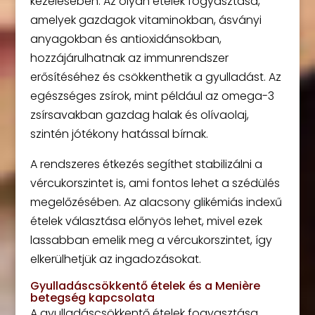
kezelésében. Az olyan ételek fogyasztása,
amelyek gazdagok vitaminokban, ásványi
anyagokban és antioxidánsokban,
hozzájárulhatnak az immunrendszer
erősítéséhez és csökkenthetik a gyulladást. Az
egészséges zsírok, mint például az omega-3
zsírsavakban gazdag halak és olívaolaj,
szintén jótékony hatással bírnak.
A rendszeres étkezés segíthet stabilizálni a
vércukorszintet is, ami fontos lehet a szédülés
megelőzésében. Az alacsony glikémiás indexű
ételek választása előnyös lehet, mivel ezek
lassabban emelik meg a vércukorszintet, így
elkerülhetjük az ingadozásokat.
Gyulladáscsökkentő ételek és a Menière
betegség kapcsolata
A gyulladáscsökkentő ételek fogyasztása