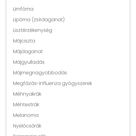
Limfóma
Lipóma (zsírdaganat)
Lisztérzékenység
Májciszta
Májdaganat
Májgyulladás
Májmegnagyobbodás
Megfázás-influenza gyógyszerek
Méhnyakrák
Méhtestrák
Melanoma
Nyelőcsőrák