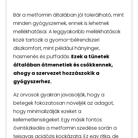
Bár a metformin általában jól tolerálható, mint
minden gyógyszernek, ennek is lehetnek
mellékhatásai. A leggyakoribb mellékhatások
közé tartozik a gyomor-bélrendszeri
diszkomfort, mint például hányinger,
hasmenés és puffadás.
Ezek a tünetek
általában átmenetiek és csökkennek,
ahogy a szervezet hozzászokik a
gyógyszerhez.
Az orvosok gyakran javasolják, hogy a
betegek fokozatosan növeljék az adagot,
hogy minimalizálják ezeket a
kellemetlenségeket. Egy másik fontos
óvintézkedés a metformin szedése során a
tejsavas acidózis kockázata. Ez egy ritka, de