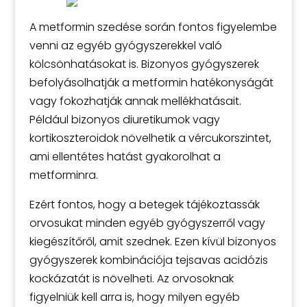
A metformin szedése során fontos figyelembe
venni az egyéb gyógyszerekkel való
kölcsönhatásokat is. Bizonyos gyógyszerek
befolyásolhatják a metformin hatékonyságát
vagy fokozhatják annak mellékhatásait.
Például bizonyos diuretikumok vagy
kortikoszteroidok növelhetik a vércukorszintet,
ami ellentétes hatást gyakorolhat a
metforminra.
Ezért fontos, hogy a betegek tájékoztassák
orvosukat minden egyéb gyógyszerről vagy
kiegészítőről, amit szednek. Ezen kívül bizonyos
gyógyszerek kombinációja tejsavas acidózis
kockázatát is növelheti. Az orvosoknak
figyelniük kell arra is, hogy milyen egyéb