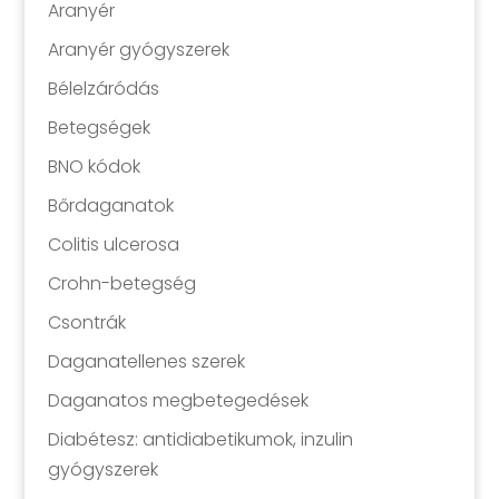
Aranyér
Aranyér gyógyszerek
Bélelzáródás
Betegségek
BNO kódok
Bőrdaganatok
Colitis ulcerosa
Crohn-betegség
Csontrák
Daganatellenes szerek
Daganatos megbetegedések
Diabétesz: antidiabetikumok, inzulin
gyógyszerek