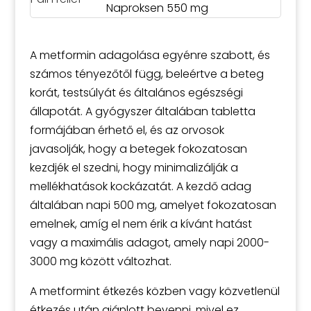
Naproksen 550 mg
A metformin adagolása egyénre szabott, és
számos tényezőtől függ, beleértve a beteg
korát, testsúlyát és általános egészségi
állapotát. A gyógyszer általában tabletta
formájában érhető el, és az orvosok
javasolják, hogy a betegek fokozatosan
kezdjék el szedni, hogy minimalizálják a
mellékhatások kockázatát. A kezdő adag
általában napi 500 mg, amelyet fokozatosan
emelnek, amíg el nem érik a kívánt hatást
vagy a maximális adagot, amely napi 2000-
3000 mg között változhat.
A metformint étkezés közben vagy közvetlenül
étkezés után ajánlott bevenni, mivel ez