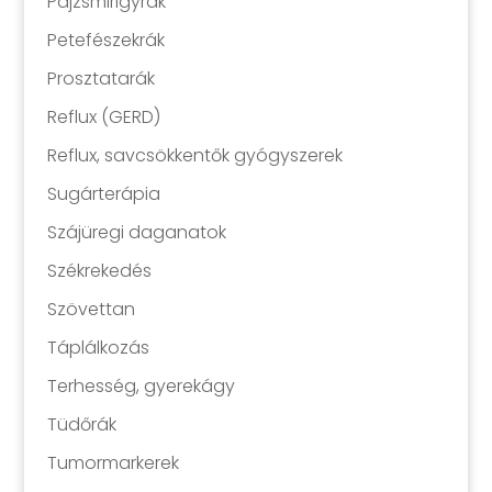
Pajzsmirigyrák
Petefészekrák
Prosztatarák
Reflux (GERD)
Reflux, savcsökkentők gyógyszerek
Sugárterápia
Szájüregi daganatok
Székrekedés
Szövettan
Táplálkozás
Terhesség, gyerekágy
Tüdőrák
Tumormarkerek