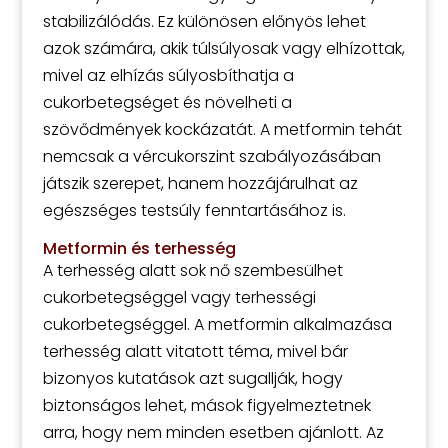
stabilizálódás. Ez különösen előnyös lehet
azok számára, akik túlsúlyosak vagy elhízottak,
mivel az elhízás súlyosbíthatja a
cukorbetegséget és növelheti a
szövődmények kockázatát. A metformin tehát
nemcsak a vércukorszint szabályozásában
játszik szerepet, hanem hozzájárulhat az
egészséges testsúly fenntartásához is.
Metformin és terhesség
A terhesség alatt sok nő szembesülhet
cukorbetegséggel vagy terhességi
cukorbetegséggel. A metformin alkalmazása
terhesség alatt vitatott téma, mivel bár
bizonyos kutatások azt sugallják, hogy
biztonságos lehet, mások figyelmeztetnek
arra, hogy nem minden esetben ajánlott. Az