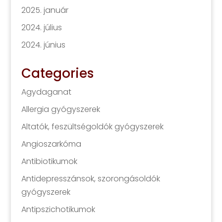
2025. január
2024. július
2024. június
Categories
Agydaganat
Allergia gyógyszerek
Altatók, feszültségoldók gyógyszerek
Angioszarkóma
Antibiotikumok
Antidepresszánsok, szorongásoldók
gyógyszerek
Antipszichotikumok