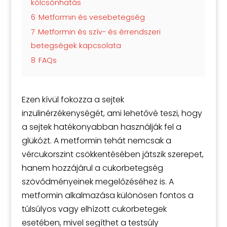
kölcsönhatás
6
Metformin és vesebetegség
7
Metformin és szív- és érrendszeri
betegségek kapcsolata
8
FAQs
Ezen kívül fokozza a sejtek
inzulinérzékenységét, ami lehetővé teszi, hogy
a sejtek hatékonyabban használják fel a
glükózt. A metformin tehát nemcsak a
vércukorszint csökkentésében játszik szerepet,
hanem hozzájárul a cukorbetegség
szövődményeinek megelőzéséhez is. A
metformin alkalmazása különösen fontos a
túlsúlyos vagy elhízott cukorbetegek
esetében, mivel segíthet a testsúly