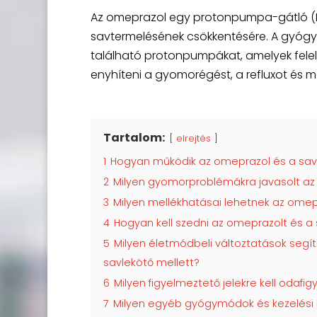
Az omeprazol egy protonpumpa-gátló (PP
savtermelésének csökkentésére. A gyóg
található protonpumpákat, amelyek felel
enyhíteni a gyomorégést, a refluxot és 
Tartalom:
elrejtés
1
Hogyan működik az omeprazol és a sav
2
Milyen gyomorproblémákra javasolt az
3
Milyen mellékhatásai lehetnek az ome
4
Hogyan kell szedni az omeprazolt és a 
5
Milyen életmódbeli változtatások seg
savlekötő mellett?
6
Milyen figyelmeztető jelekre kell odaf
7
Milyen egyéb gyógymódok és kezelési