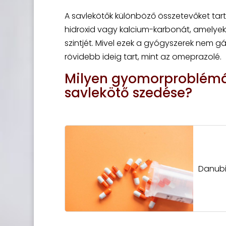
A savlekötők különböző összetevőket ta
hidroxid vagy kalcium-karbonát, amely
szintjét. Mivel ezek a gyógyszerek nem g
rövidebb ideig tart, mint az omeprazolé.
Milyen gyomorproblémák
savlekötő szedése?
Danubi