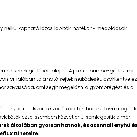
y nélkül kapható lázcsillapítók: hatékony megoldások
melésének gátlásán alapul. A protonpumpa-gátlók, mint
gyomor falában található sejtek működését, csökkentve ez
omor savassága, ami segít megelőzni a gyomorégést és a
t tart, és rendszeres szedés esetén hosszú távú megold
avlekötők ezzel szemben közvetlenül semlegesítik a már
rek általában gyorsan hatnak, és azonnali enyhülé
flux tüneteire.