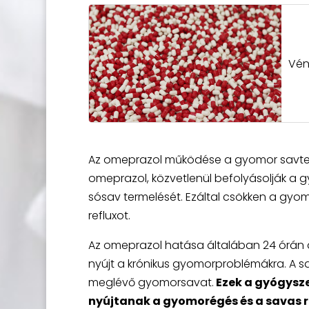
Vén
Az omeprazol működése a gyomor savter
omeprazol, közvetlenül befolyásolják a 
sósav termelését. Ezáltal csökken a gy
refluxot.
Az omeprazol hatása általában 24 órán á
nyújt a krónikus gyomorproblémákra. A s
meglévő gyomorsavat.
Ezek a gyógysze
nyújtanak a gyomorégés és a savas re