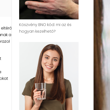
Köszvény BNO kód: mi az és
eltérő
hogyan kezelhető?
anak a
razol
t
a
okat