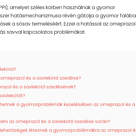
I), amelyet széles körben használnak a gyomor
yszer hatásmechanizmusa révén gátolja a gyomor faláb
ősek a sósav termeléséért. Ezzel a hatással az omeprazol
más savval kapcsolatos problémákat.
lekötő?
 omeprazol és a savlekötő szedése?
prazol és a savlekötő szedésének?
savlekötőt?
íthetnek a gyomorproblémák kezelésében az omeprazol és a
igyelni az omeprazol és a savlekötő szedése során?
 lehetőségek léteznek a gyomorproblémákra az omeprazol é