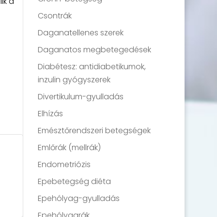
ik a
s
Csontrák
Daganatellenes szerek
Daganatos megbetegedések
Diabétesz: antidiabetikumok,
inzulin gyógyszerek
Divertikulum-gyulladás
Elhízás
Emésztőrendszeri betegségek
Emlőrák (mellrák)
Endometriózis
Epebetegség diéta
Epehólyag-gyulladás
Epehólyagrák