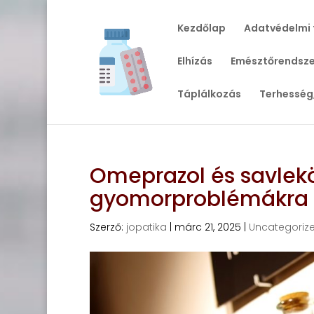
Kezdőlap
Adatvédelmi 
Elhízás
Emésztőrendsze
Táplálkozás
Terhesség
Omeprazol és savlek
gyomorproblémákra
Szerző:
jopatika
|
márc 21, 2025
|
Uncategoriz