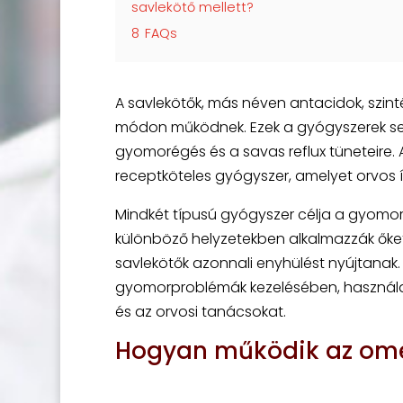
savlekötő mellett?
8
FAQs
A savlekötők, más néven antacidok, szin
módon működnek. Ezek a gyógyszerek sem
gyomorégés és a savas reflux tüneteire. 
receptköteles gyógyszer, amelyet orvos ír
Mindkét típusú gyógyszer célja a gyomo
különböző helyzetekben alkalmazzák őke
savlekötők azonnali enyhülést nyújtanak
gyomorproblémák kezelésében, használat
és az orvosi tanácsokat.
Hogyan működik az omep