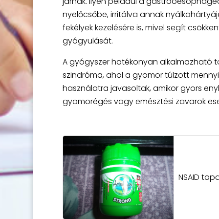
járnak. Ilyen például a gastrooesophagea
nyelőcsőbe, irritálva annak nyálkahártyá
fekélyek kezelésére is, mivel segít csökke
gyógyulását.
A gyógyszer hatékonyan alkalmazható tov
szindróma, ahol a gyomor túlzott mennyis
használatra javasoltak, amikor gyors en
gyomorégés vagy emésztési zavarok ese
NSAID tapa