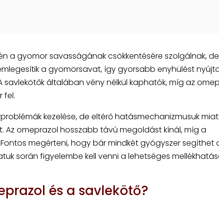
tén a gyomor savasságának csökkentésére szolgálnak, de 
legesítik a gyomorsavat, így gyorsabb enyhülést nyújt
A savlekötők általában vény nélkül kaphatók, míg az omep
 fel.
rproblémák kezelése, de eltérő hatásmechanizmusuk miat
t. Az omeprazol hosszabb távú megoldást kínál, míg a
. Fontos megérteni, hogy bár mindkét gyógyszer segíthet 
uk során figyelembe kell venni a lehetséges mellékhatás
razol és a savlekötő?