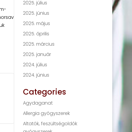
2025. július
um-
2025. június
morsav
2025. május
uk
2025. április
2025. március
2025. január
2024. július
2024. június
Categories
s
Agydaganat
Allergia gyógyszerek
Altatók, feszültségoldók
gyógyszerek