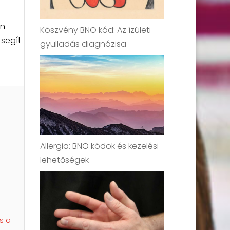
an
Köszvény BNO kód: Az ízületi
 segít
gyulladás diagnózisa
Allergia: BNO kódok és kezelési
lehetőségek
s a