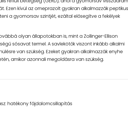
lis reflux betegség (GERD), ahol a gyomorsav visszaáraml
ját. Ezen kívül az omeprazolt gyakran alkalmazzák peptiku
nteni a gyomorsav szintjét, ezáltal elősegítve a fekélyek
ábbá olyan állapotokban is, mint a Zollinger-Ellison
égű sósavat termel. A savlekötők viszont inkább alkalmi
yhülésre van szükség. Ezeket gyakran alkalmazzák enyhe
tén, amikor azonnali megoldásra van szükség.
sz: hatékony fájdalomcsillapítás