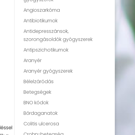
Angioszarkóma
Antibiotikumok
Antidepresszánsok,
szorongásoldók gyógyszerek
Antipszichotikumok
Aranyér
Aranyér gyógyszerek
Bélelzáródás
Betegségek
BNO kódok
Bőrdaganatok
Colitis ulcerosa
léssel
Crohn-betegség