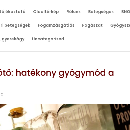
tájékoztató
Oldaltérkép
Rólunk
Betegségek
BNO
ri betegségek
Fogamzásgátlás
Fogászat
Gyógysz
, gyerekágy
Uncategorized
ötő: hatékony gyógymód a
ed