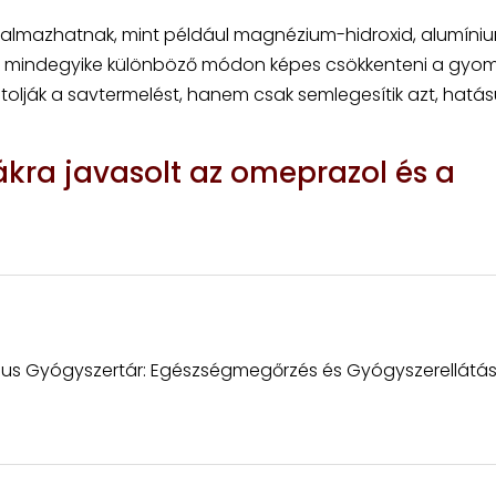
rtalmazhatnak, mint például magnézium-hidroxid, alumíni
ek mindegyike különböző módon képes csökkenteni a gyo
átolják a savtermelést, hanem csak semlegesítik azt, hatás
ra javasolt az omeprazol és a
us Gyógyszertár: Egészségmegőrzés és Gyógyszerellátá