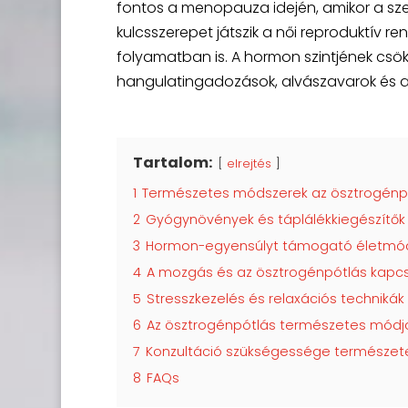
fontos a menopauza idején, amikor a sz
kulcsszerepet játszik a női reproduktív 
folyamatban is. A hormon szintjének csök
hangulatingadozások, alvászavarok és a
Tartalom:
elrejtés
1
Természetes módszerek az ösztrogénp
2
Gyógynövények és táplálékkiegészítők
3
Hormon-egyensúlyt támogató életmódb
4
A mozgás és az ösztrogénpótlás kapc
5
Stresszkezelés és relaxációs techniká
6
Az ösztrogénpótlás természetes módja
7
Konzultáció szükségessége természet
8
FAQs