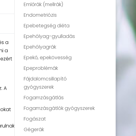
Emlőrák (mellrák)
Endometriózis
Epebetegség diéta
Epehólyag-gyulladás
és a
Epehólyagrák
ni a
Epekő, epekövesség
 ezért
Epeproblémák
Fájdalomcsillapító
gyógyszerek
. A
Fogamzásgátlás
Fogamzásgátlók gyógyszerek
tokat
Fogászat
rulnak
Gégerák