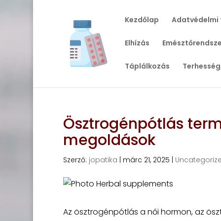
Kezdőlap
Adatvédelmi 
Elhízás
Emésztőrendsze
Táplálkozás
Terhesség
Ösztrogénpótlás ter
megoldások
Szerző:
jopatika
|
márc 21, 2025
|
Uncategoriz
Az ösztrogénpótlás a női hormon, az ösz