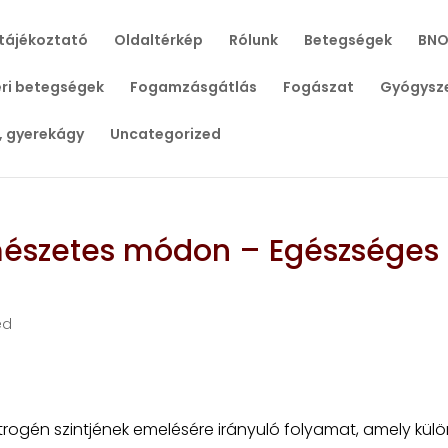
tájékoztató
Oldaltérkép
Rólunk
Betegségek
BNO
ri betegségek
Fogamzásgátlás
Fogászat
Gyógysz
, gyerekágy
Uncategorized
mészetes módon – Egészséges
ed
trogén szintjének emelésére irányuló folyamat, amely kül