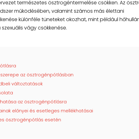
ervezet természetes ösztrogéntermelése csökken. Az öszt
rendszer működésében, valamint számos más élettani
kenése különféle tüneteket okozhat, mint például hőhullá
 szexuális vágy csökkenése.
ótlásra
 szerepe az ösztrogénpótlásban
eli változtatások
solata
k hatása az ösztrogénpótlásra
inak előnyei és esetleges mellékhatásai
es ösztrogénpótlás esetén