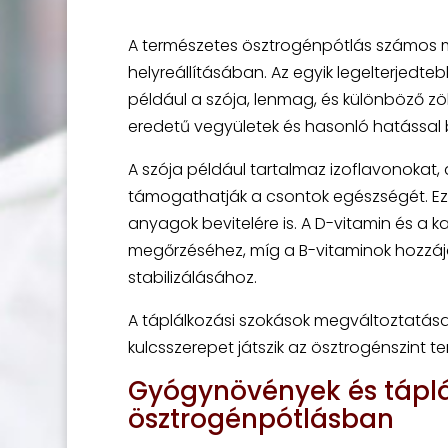
A természetes ösztrogénpótlás számos m
helyreállításában. Az egyik legelterjedt
például a szója, lenmag, és különböző z
eredetű vegyületek és hasonló hatással b
A szója például tartalmaz izoflavonokat
támogathatják a csontok egészségét. Ezen
anyagok bevitelére is. A D-vitamin és a
megőrzéséhez, míg a B-vitaminok hozzájá
stabilizálásához.
A táplálkozási szokások megváltoztatása 
kulcsszerepet játszik az ösztrogénszint 
Gyógynövények és táplá
ösztrogénpótlásban