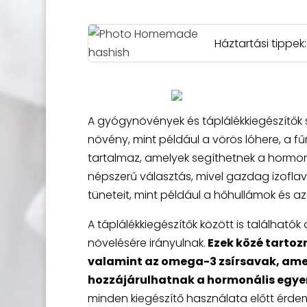
Háztartási tippe
A gyógynövények és táplálékkiegészítők 
növény, mint például a vörös lóhere, a 
tartalmaz, amelyek segíthetnek a hormoná
népszerű választás, mivel gazdag izofl
tüneteit, mint például a hőhullámok és az
A táplálékkiegészítők között is található
növelésére irányulnak.
Ezek közé tartoz
valamint az omega-3 zsírsavak, ame
hozzájárulhatnak a hormonális egye
minden kiegészítő használata előtt érdem