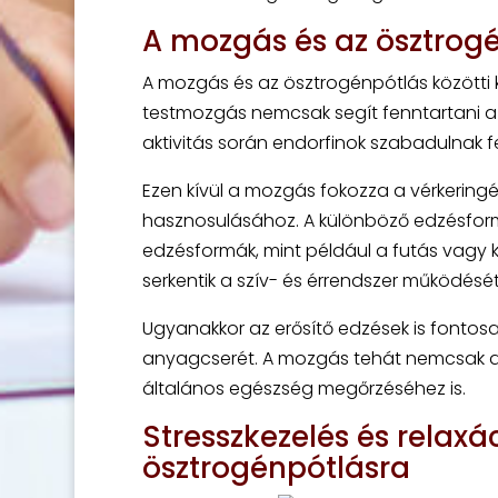
A mozgás és az ösztrog
A mozgás és az ösztrogénpótlás közötti 
testmozgás nemcsak segít fenntartani az i
aktivitás során endorfinok szabadulnak fel
Ezen kívül a mozgás fokozza a vérkering
hasznosulásához. A különböző edzésformá
edzésformák, mint például a futás vagy k
serkentik a szív- és érrendszer működését
Ugyanakkor az erősítő edzések is fontosa
anyagcserét. A mozgás tehát nemcsak az
általános egészség megőrzéséhez is.
Stresszkezelés és relax
ösztrogénpótlásra