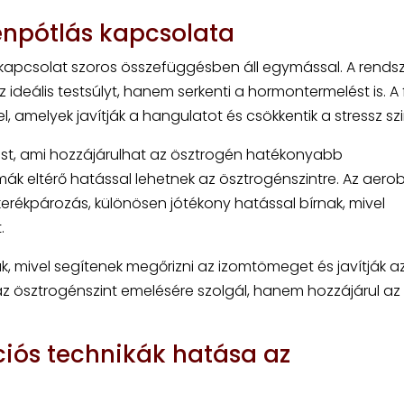
énpótlás kapcsolata
kapcsolat szoros összefüggésben áll egymással. A rends
deális testsúlyt, hanem serkenti a hormontermelést is. A f
, amelyek javítják a hangulatot és csökkentik a stressz szi
ést, ami hozzájárulhat az ösztrogén hatékonyabb
k eltérő hatással lehetnek az ösztrogénszintre. Az aero
erékpározás, különösen jótékony hatással bírnak, mivel
.
k, mivel segítenek megőrizni az izomtömeget és javítják a
 ösztrogénszint emelésére szolgál, hanem hozzájárul az
ációs technikák hatása az