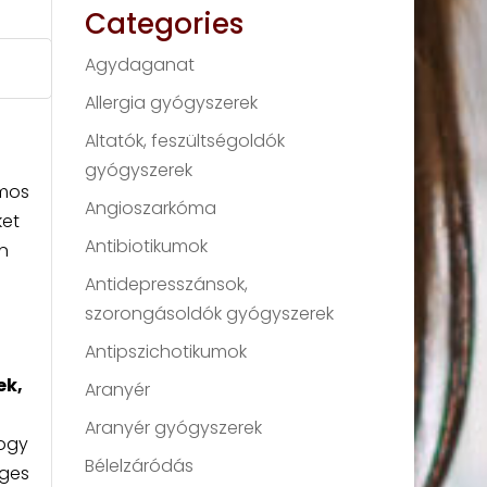
Categories
Agydaganat
Allergia gyógyszerek
Altatók, feszültségoldók
gyógyszerek
ámos
Angioszarkóma
ket
Antibiotikumok
n
Antidepresszánsok,
szorongásoldók gyógyszerek
Antipszichotikumok
ek,
Aranyér
Aranyér gyógyszerek
ogy
Bélelzáródás
eges