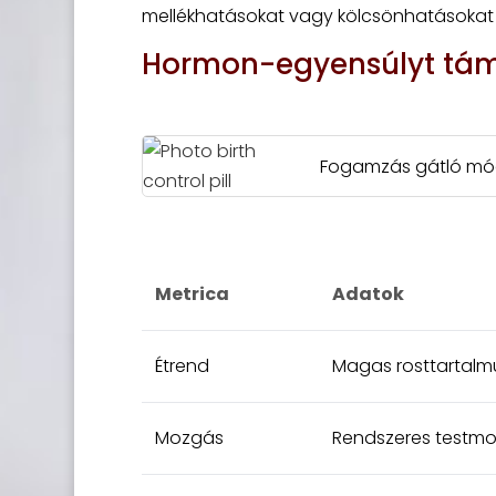
mellékhatásokat vagy kölcsönhatásokat
Hormon-egyensúlyt tám
Fogamzás gátló mó
Metrica
Adatok
Étrend
Magas rosttartalmú
Mozgás
Rendszeres testmoz