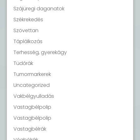
Szájüregi daganatok
Székrekedés
Szövettan
Táplálkozás
Terhesség, gyerekágy
Tüdőrák
Tumormarkerek
Uncategorized
Vakbélgyulladás
Vastagbélpolip
Vastagbélpolip
Vastagbélrák
Végbélrák