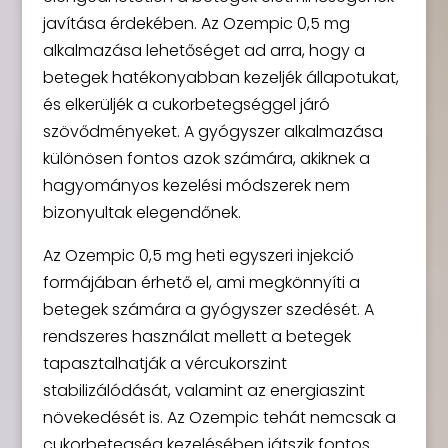
javítása érdekében. Az Ozempic 0,5 mg
alkalmazása lehetőséget ad arra, hogy a
betegek hatékonyabban kezeljék állapotukat,
és elkerüljék a cukorbetegséggel járó
szövődményeket. A gyógyszer alkalmazása
különösen fontos azok számára, akiknek a
hagyományos kezelési módszerek nem
bizonyultak elegendőnek.
Az Ozempic 0,5 mg heti egyszeri injekció
formájában érhető el, ami megkönnyíti a
betegek számára a gyógyszer szedését. A
rendszeres használat mellett a betegek
tapasztalhatják a vércukorszint
stabilizálódását, valamint az energiaszint
növekedését is. Az Ozempic tehát nemcsak a
cukorbetegség kezelésében játszik fontos