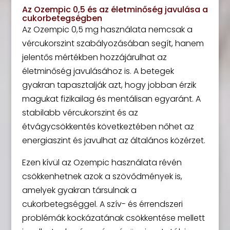
Az Ozempic 0,5 és az életminőség javulása a
cukorbetegségben
Az Ozempic 0,5 mg használata nemcsak a
vércukorszint szabályozásában segít, hanem
jelentős mértékben hozzájárulhat az
életminőség javulásához is. A betegek
gyakran tapasztalják azt, hogy jobban érzik
magukat fizikailag és mentálisan egyaránt. A
stabilabb vércukorszint és az
étvágycsökkentés következtében nőhet az
energiaszint és javulhat az általános közérzet.
Ezen kívül az Ozempic használata révén
csökkenhetnek azok a szövődmények is,
amelyek gyakran társulnak a
cukorbetegséggel. A szív- és érrendszeri
problémák kockázatának csökkentése mellett