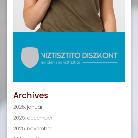
Archives
2026. január
2025. december
2025. november