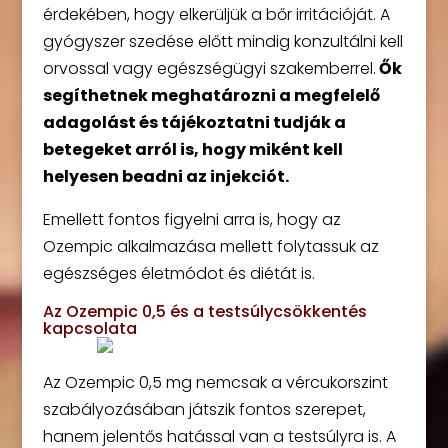
érdekében, hogy elkerüljük a bőr irritációját. A
gyógyszer szedése előtt mindig konzultálni kell
orvossal vagy egészségügyi szakemberrel.
Ők
segíthetnek meghatározni a megfelelő
adagolást és tájékoztatni tudják a
betegeket arról is, hogy miként kell
helyesen beadni az injekciót.
Emellett fontos figyelni arra is, hogy az
Ozempic alkalmazása mellett folytassuk az
egészséges életmódot és diétát is.
Az Ozempic 0,5 és a testsúlycsökkentés
kapcsolata
Az Ozempic 0,5 mg nemcsak a vércukorszint
szabályozásában játszik fontos szerepet,
hanem jelentős hatással van a testsúlyra is. A