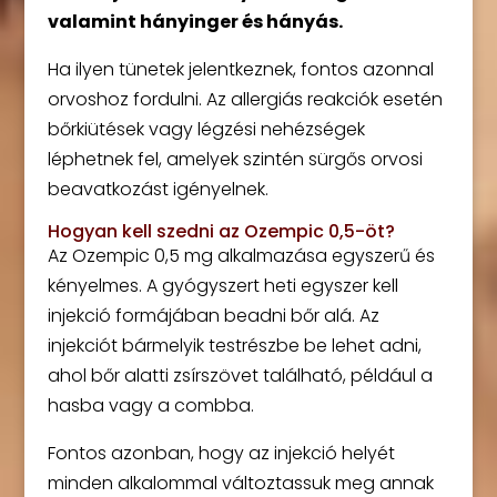
valamint hányinger és hányás.
Ha ilyen tünetek jelentkeznek, fontos azonnal
orvoshoz fordulni. Az allergiás reakciók esetén
bőrkiütések vagy légzési nehézségek
léphetnek fel, amelyek szintén sürgős orvosi
beavatkozást igényelnek.
Hogyan kell szedni az Ozempic 0,5-öt?
Az Ozempic 0,5 mg alkalmazása egyszerű és
kényelmes. A gyógyszert heti egyszer kell
injekció formájában beadni bőr alá. Az
injekciót bármelyik testrészbe be lehet adni,
ahol bőr alatti zsírszövet található, például a
hasba vagy a combba.
Fontos azonban, hogy az injekció helyét
minden alkalommal változtassuk meg annak