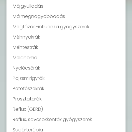
Májgyulladás
Májmegnagyobbodás
Megfázás-influenza gyógyszerek
Méhnyakrák
Méhtestrák
Melanoma
Nyelőcsőrák
Pajzsmirigyrák
Petefészekrák
Prosztatarák
Reflux (GERD)
Reflux, savcsökkentők gyógyszerek
Sugárterápia