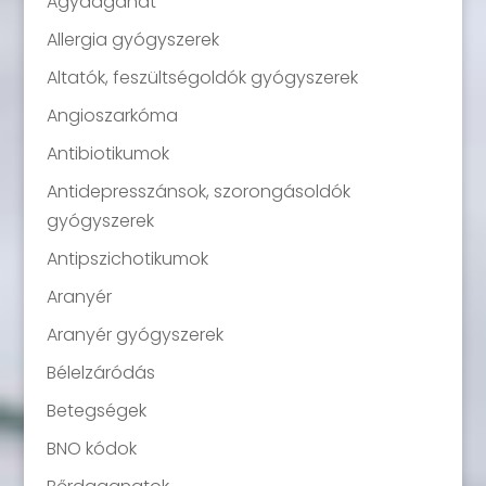
Agydaganat
Allergia gyógyszerek
Altatók, feszültségoldók gyógyszerek
Angioszarkóma
Antibiotikumok
Antidepresszánsok, szorongásoldók
gyógyszerek
Antipszichotikumok
Aranyér
Aranyér gyógyszerek
Bélelzáródás
Betegségek
BNO kódok