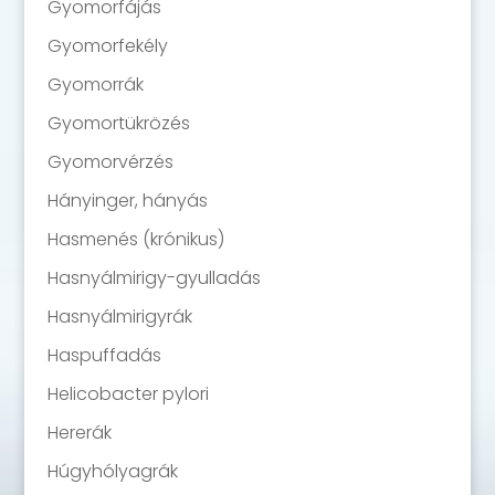
Gyomorfájás
Gyomorfekély
Gyomorrák
Gyomortükrözés
Gyomorvérzés
Hányinger, hányás
Hasmenés (krónikus)
Hasnyálmirigy-gyulladás
Hasnyálmirigyrák
Haspuffadás
Helicobacter pylori
Hererák
Húgyhólyagrák