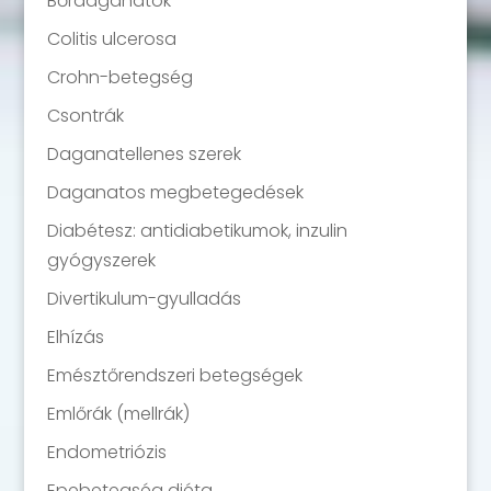
Bőrdaganatok
Colitis ulcerosa
Crohn-betegség
Csontrák
Daganatellenes szerek
Daganatos megbetegedések
Diabétesz: antidiabetikumok, inzulin
gyógyszerek
Divertikulum-gyulladás
Elhízás
Emésztőrendszeri betegségek
Emlőrák (mellrák)
Endometriózis
Epebetegség diéta