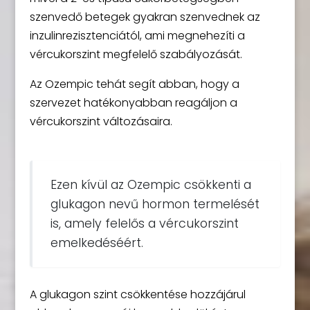
szenvedő betegek gyakran szenvednek az
inzulinrezisztenciától, ami megnehezíti a
vércukorszint megfelelő szabályozását.
Az Ozempic tehát segít abban, hogy a
szervezet hatékonyabban reagáljon a
vércukorszint változásaira.
Ezen kívül az Ozempic csökkenti a
glukagon nevű hormon termelését
is, amely felelős a vércukorszint
emelkedéséért.
A glukagon szint csökkentése hozzájárul