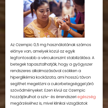
Az Ozempic 0,5 mg használatának számos
előnye van, amelyek közül az egyik
legfontosabb a vércukorszint stabilizálása. A
betegek tapasztalhatják, hogy a gyógyszer
rendszeres alkalmazásával csökken a
hiperglikémia kockázata, ami hosszú távon
segíthet megelőzni a cukorbetegséggel járó
szövődményeket. Ezen kívül az Ozempic
hozzájárulhat a szív- és érrendszeri
egészség
megőrzéséhez is, mivel klinikai vizsgálatok