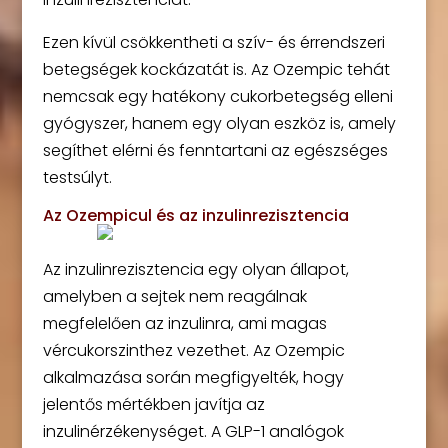
Ezen kívül csökkentheti a szív- és érrendszeri
betegségek kockázatát is. Az Ozempic tehát
nemcsak egy hatékony cukorbetegség elleni
gyógyszer, hanem egy olyan eszköz is, amely
segíthet elérni és fenntartani az egészséges
testsúlyt.
Az Ozempicul és az inzulinrezisztencia
Az inzulinrezisztencia egy olyan állapot,
amelyben a sejtek nem reagálnak
megfelelően az inzulinra, ami magas
vércukorszinthez vezethet. Az Ozempic
alkalmazása során megfigyelték, hogy
jelentős mértékben javítja az
inzulinérzékenységet. A GLP-1 analógok