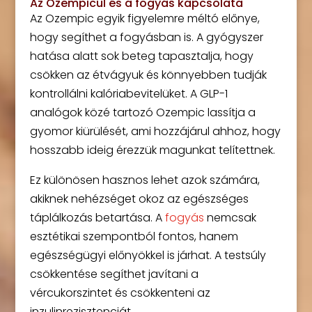
Az Ozempicul és a fogyás kapcsolata
Az Ozempic egyik figyelemre méltó előnye,
hogy segíthet a fogyásban is. A gyógyszer
hatása alatt sok beteg tapasztalja, hogy
csökken az étvágyuk és könnyebben tudják
kontrollálni kalóriabevitelüket. A GLP-1
analógok közé tartozó Ozempic lassítja a
gyomor kiürülését, ami hozzájárul ahhoz, hogy
hosszabb ideig érezzük magunkat telítettnek.
Ez különösen hasznos lehet azok számára,
akiknek nehézséget okoz az egészséges
táplálkozás betartása. A
fogyás
nemcsak
esztétikai szempontból fontos, hanem
egészségügyi előnyökkel is járhat. A testsúly
csökkentése segíthet javítani a
vércukorszintet és csökkenteni az
inzulinrezisztenciát.