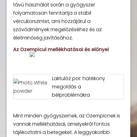
távú használat során a gyógyszer
folyamatosan fenntartja a stabil
vércukorszintet, ami hozzájárul a
szövődmények megelőzéséhez és az
életminőség javításához.
Az Ozempicul mellékhatásai és előnyei
Laktulóz por: hatékony
megoldás a
bélproblémákra
Mint minden gyógyszernek, az Ozempicnek is
vannak mellékhatásai, amelyekről fontos
tájékoztatni a betegeket. A leggyakoribb