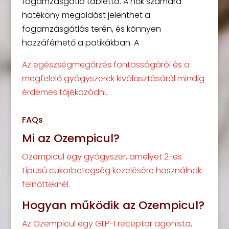
fogamzásgátló tabletta. A nők számára
hatékony megoldást jelenthet a
fogamzásgátlás terén, és könnyen
hozzáférhető a patikákban. A
Az egészségmegőrzés fontosságáról és a
megfelelő gyógyszerek kiválasztásáról mindig
érdemes tájékozódni.
FAQs
Mi az Ozempicul?
Ozempicul egy gyógyszer, amelyet 2-es
típusú cukorbetegség kezelésére használnak
felnőtteknél.
Hogyan működik az Ozempicul?
Az Ozempicul egy GLP-1 receptor agonista,