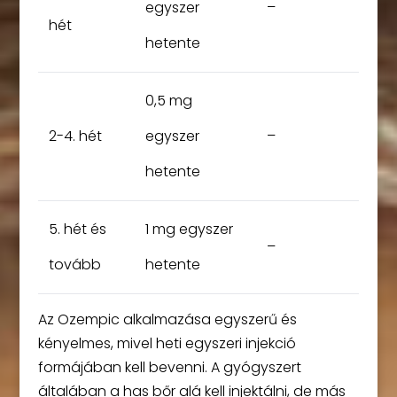
egyszer
–
hét
hetente
0,5 mg
2-4. hét
egyszer
–
hetente
5. hét és
1 mg egyszer
–
tovább
hetente
Az Ozempic alkalmazása egyszerű és
kényelmes, mivel heti egyszeri injekció
formájában kell bevenni. A gyógyszert
általában a has bőr alá kell injektálni, de más