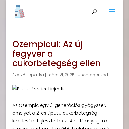
Ozempicul: Az új
fegyver a
cukorbetegség ellen
Szerző:
jopatika
|
márc 21, 2025
|
Uncategorized
Az Ozempic egy új generációs gyógyszer,
amelyet a 2-es típusú cukorbetegség
kezelésére fejlesztettek ki. A hatóanyaga a
szemaglutid, amely a GLP-1 (glukagonszerű