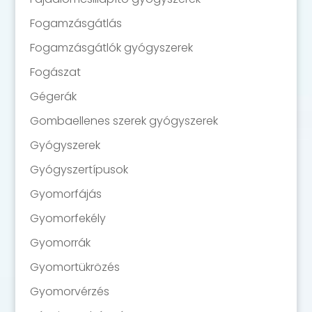
Fogamzásgátlás
Fogamzásgátlók gyógyszerek
Fogászat
Gégerák
Gombaellenes szerek gyógyszerek
Gyógyszerek
Gyógyszertípusok
Gyomorfájás
Gyomorfekély
Gyomorrák
Gyomortükrözés
Gyomorvérzés