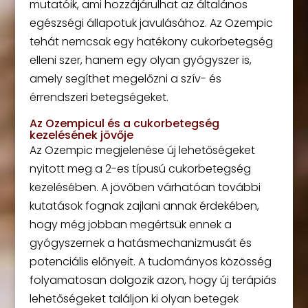
mutatóik, ami hozzájárulhat az általános
egészségi állapotuk javulásához. Az Ozempic
tehát nemcsak egy hatékony cukorbetegség
elleni szer, hanem egy olyan gyógyszer is,
amely segíthet megelőzni a szív- és
érrendszeri betegségeket.
Az Ozempicul és a cukorbetegség
kezelésének jövője
Az Ozempic megjelenése új lehetőségeket
nyitott meg a 2-es típusú cukorbetegség
kezelésében. A jövőben várhatóan további
kutatások fognak zajlani annak érdekében,
hogy még jobban megértsük ennek a
gyógyszernek a hatásmechanizmusát és
potenciális előnyeit. A tudományos közösség
folyamatosan dolgozik azon, hogy új terápiás
lehetőségeket találjon ki olyan betegek