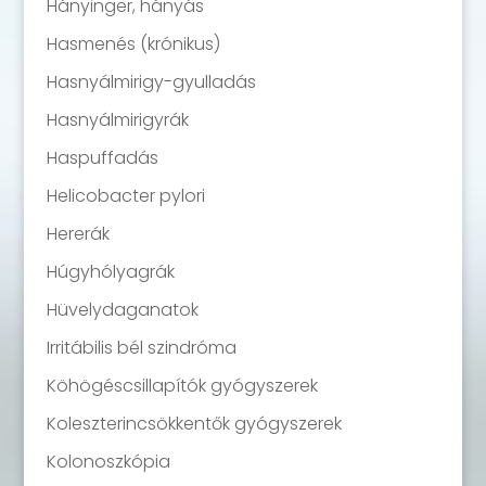
Hányinger, hányás
Hasmenés (krónikus)
Hasnyálmirigy-gyulladás
Hasnyálmirigyrák
Haspuffadás
Helicobacter pylori
Hererák
Húgyhólyagrák
Hüvelydaganatok
Irritábilis bél szindróma
Köhögéscsillapítók gyógyszerek
Koleszterincsökkentők gyógyszerek
Kolonoszkópia