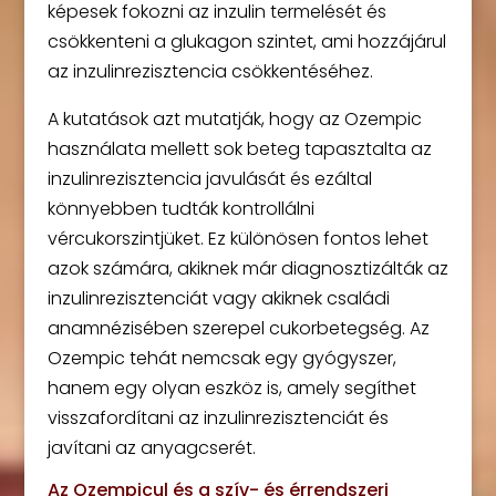
képesek fokozni az inzulin termelését és
csökkenteni a glukagon szintet, ami hozzájárul
az inzulinrezisztencia csökkentéséhez.
A kutatások azt mutatják, hogy az Ozempic
használata mellett sok beteg tapasztalta az
inzulinrezisztencia javulását és ezáltal
könnyebben tudták kontrollálni
vércukorszintjüket. Ez különösen fontos lehet
azok számára, akiknek már diagnosztizálták az
inzulinrezisztenciát vagy akiknek családi
anamnézisében szerepel cukorbetegség. Az
Ozempic tehát nemcsak egy gyógyszer,
hanem egy olyan eszköz is, amely segíthet
visszafordítani az inzulinrezisztenciát és
javítani az anyagcserét.
Az Ozempicul és a szív- és érrendszeri