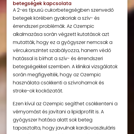
betegségek kapcsolata
A 2-es típusú cukorbetegségben szenvedő
betegek körében gyakoriak a szív- és
érrendszeri problémák. Az Ozempic
alkalmazása során végzett kutatások azt
mutatták, hogy ez a gyógyszer nemcsak a
vércukorszintet szabályozza, hanem védő
hatással is bírhat a szív- és érrendszeri
betegségekkel szemben. A klinikai vizsgálatok
során megfigyelték, hogy az Ozempic
használata csökkenti a szívrohamok és
stroke-ok kockázatát.
Ezen kívül az Ozempic segíthet csökkenteni a
vérnyomást és javítani a lipidprofilt is. A
gyógyszer hatása alatt sok beteg
tapasztalta, hogy javulnak kardiovaszkuláris