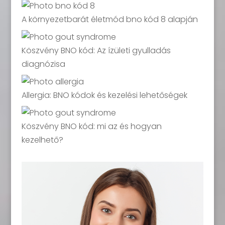
A környezetbarát életmód bno kód 8 alapján
Köszvény BNO kód: Az ízületi gyulladás
diagnózisa
Allergia: BNO kódok és kezelési lehetőségek
Köszvény BNO kód: mi az és hogyan
kezelhető?