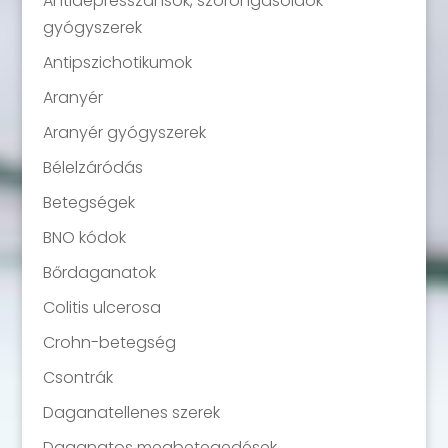
Antidepresszánsok, szorongásoldók
gyógyszerek
Antipszichotikumok
Aranyér
Aranyér gyógyszerek
Bélelzáródás
Betegségek
BNO kódok
Bőrdaganatok
Colitis ulcerosa
Crohn-betegség
Csontrák
Daganatellenes szerek
Daganatos megbetegedések