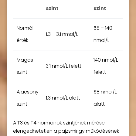
szint
szint
Normál
58 – 140
1.3 – 3.1 nmol/L
érték
nmol/L
Magas
140 nmol/L
3.1 nmol/L felett
szint
felett
Alacsony
58 nmol/L
1.3 nmol/L alatt
szint
alatt
A T3 és T4 hormonok szintjének mérése
elengedhetetlen a pajzsmirigy működésének