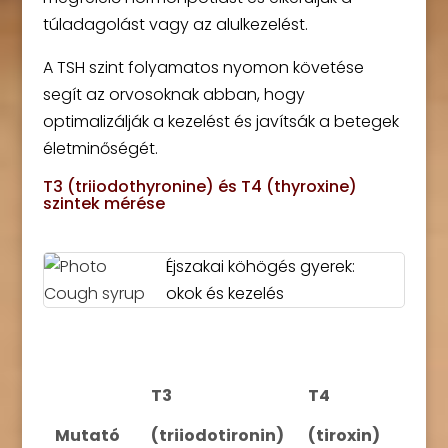
túladagolást vagy az alulkezelést.
A TSH szint folyamatos nyomon követése
segít az orvosoknak abban, hogy
optimalizálják a kezelést és javítsák a betegek
életminőségét.
T3 (triiodothyronine) és T4 (thyroxine)
szintek mérése
Éjszakai köhögés gyerek:
okok és kezelés
T3
T4
Mutató
(triiodotironin)
(tiroxin)