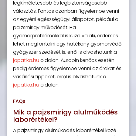
legkíméletesebb és legbiztonságosabb
választás. Fontos azonban figyelembe venni
az egyéni egészségügyi állapotot, például a
pajzsmirigy működését. Ha
gyomorproblémákkal is küzd valaki, érdemes
lehet megfontolni egy hatékony gyomorvédő
gyógyszer szedését is, erről is olvashatunk a
jopatika.hu
oldalon. Aurobin kenőcs esetén
pedig érdemes figyelembe venni az árakat és
vásárlási tippeket, erről is olvashatunk a
jopatika.hu
oldalon.
FAQs
Mik a pajzsmirigy alulműködés
laborértékei?
A pajzsmirigy alulműködés laborértékei közé