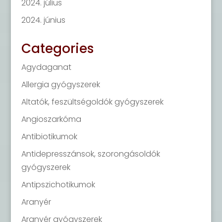
2024. július
2024. június
Categories
Agydaganat
Allergia gyógyszerek
Altatók, feszültségoldók gyógyszerek
Angioszarkóma
Antibiotikumok
Antidepresszánsok, szorongásoldók
gyógyszerek
Antipszichotikumok
Aranyér
Aranyér gyógyszerek