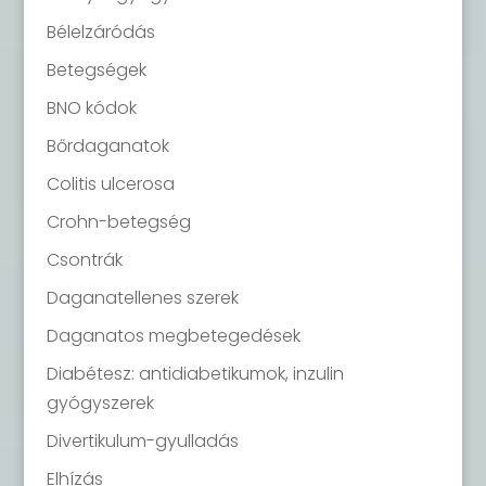
Bélelzáródás
Betegségek
BNO kódok
Bőrdaganatok
Colitis ulcerosa
Crohn-betegség
Csontrák
Daganatellenes szerek
Daganatos megbetegedések
Diabétesz: antidiabetikumok, inzulin
gyógyszerek
Divertikulum-gyulladás
Elhízás