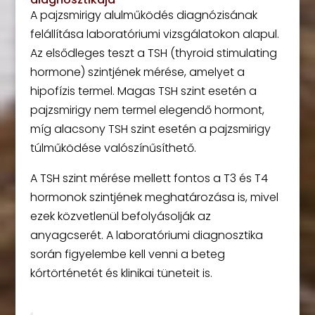
A pajzsmirigy alulműködés diagnózisának
felállítása laboratóriumi vizsgálatokon alapul.
Az elsődleges teszt a TSH (thyroid stimulating
hormone) szintjének mérése, amelyet a
hipofízis termel. Magas TSH szint esetén a
pajzsmirigy nem termel elegendő hormont,
míg alacsony TSH szint esetén a pajzsmirigy
túlműködése valószínűsíthető.
A TSH szint mérése mellett fontos a T3 és T4
hormonok szintjének meghatározása is, mivel
ezek közvetlenül befolyásolják az
anyagcserét. A laboratóriumi diagnosztika
során figyelembe kell venni a beteg
kórtörténetét és klinikai tüneteit is.