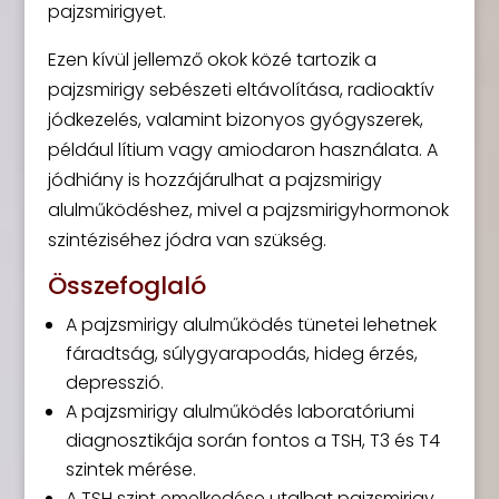
pajzsmirigyet.
Ezen kívül jellemző okok közé tartozik a
pajzsmirigy sebészeti eltávolítása, radioaktív
jódkezelés, valamint bizonyos gyógyszerek,
például lítium vagy amiodaron használata. A
jódhiány is hozzájárulhat a pajzsmirigy
alulműködéshez, mivel a pajzsmirigyhormonok
szintéziséhez jódra van szükség.
Összefoglaló
A pajzsmirigy alulműködés tünetei lehetnek
fáradtság, súlygyarapodás, hideg érzés,
depresszió.
A pajzsmirigy alulműködés laboratóriumi
diagnosztikája során fontos a TSH, T3 és T4
szintek mérése.
A TSH szint emelkedése utalhat pajzsmirigy