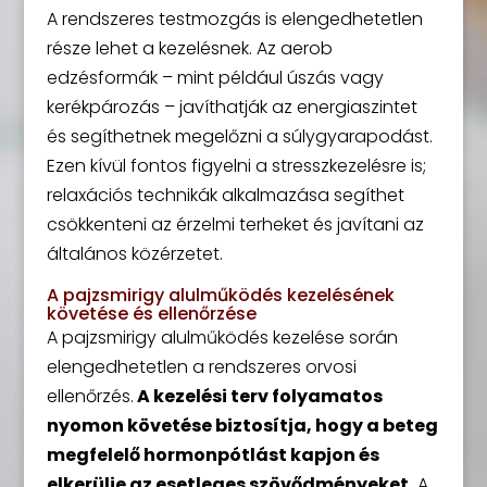
A rendszeres testmozgás is elengedhetetlen
része lehet a kezelésnek. Az aerob
edzésformák – mint például úszás vagy
kerékpározás – javíthatják az energiaszintet
és segíthetnek megelőzni a súlygyarapodást.
Ezen kívül fontos figyelni a stresszkezelésre is;
relaxációs technikák alkalmazása segíthet
csökkenteni az érzelmi terheket és javítani az
általános közérzetet.
A pajzsmirigy alulműködés kezelésének
követése és ellenőrzése
A pajzsmirigy alulműködés kezelése során
elengedhetetlen a rendszeres orvosi
ellenőrzés.
A kezelési terv folyamatos
nyomon követése biztosítja, hogy a beteg
megfelelő hormonpótlást kapjon és
elkerülje az esetleges szövődményeket.
A