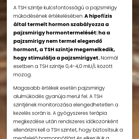
A TSH szintje kulcsfontosságú a pajzsmirigy
működésének értékelésében.
A hipofízis
által termelt hormon szabályozza a
pajzsmirigy hormontermelését: ha a
pajzsmirigy nem termel elegendő
hormont, a TSH szintje megemelkedik,
hogy stimulálja a pajzsmirigyet.
Normál
esetben a TSH szintje 0,4-4,0 mIU/L között
mozog.
Magasabb értékek esetén pajzsmirigy
alulműködés gyanúja merül fel. A TSH
szintjének monitorozása elengedhetetlen a
kezelés során is. A gyógyszeres terápia
megkezdése után rendszeres időközönként
ellenőrizni kell a TSH szintet, hogy biztosítsuk a
megfelelő hormonpótlást és elkerüljük a