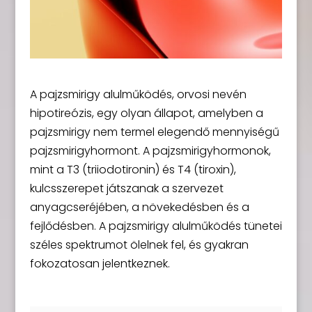
A pajzsmirigy alulműködés, orvosi nevén
hipotireózis, egy olyan állapot, amelyben a
pajzsmirigy nem termel elegendő mennyiségű
pajzsmirigyhormont. A pajzsmirigyhormonok,
mint a T3 (triiodotironin) és T4 (tiroxin),
kulcsszerepet játszanak a szervezet
anyagcseréjében, a növekedésben és a
fejlődésben. A pajzsmirigy alulműködés tünetei
széles spektrumot ölelnek fel, és gyakran
fokozatosan jelentkeznek.