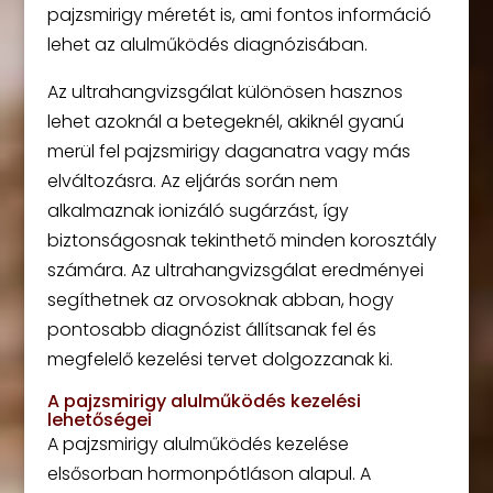
pajzsmirigy méretét is, ami fontos információ
lehet az alulműködés diagnózisában.
Az ultrahangvizsgálat különösen hasznos
lehet azoknál a betegeknél, akiknél gyanú
merül fel pajzsmirigy daganatra vagy más
elváltozásra. Az eljárás során nem
alkalmaznak ionizáló sugárzást, így
biztonságosnak tekinthető minden korosztály
számára. Az ultrahangvizsgálat eredményei
segíthetnek az orvosoknak abban, hogy
pontosabb diagnózist állítsanak fel és
megfelelő kezelési tervet dolgozzanak ki.
A pajzsmirigy alulműködés kezelési
lehetőségei
A pajzsmirigy alulműködés kezelése
elsősorban hormonpótláson alapul. A