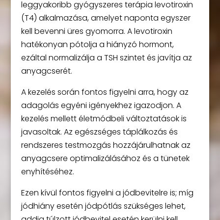
leggyakoribb gyógyszeres terápia levotiroxin
(T4) alkalmazása, amelyet naponta egyszer
kell bevenni üres gyomorra. A levotiroxin
hatékonyan pótolja a hiányzó hormont,
ezáltal normalizálja a TSH szintet és javítja az
anyagcserét.
A kezelés során fontos figyelni arra, hogy az
adagolás egyéni igényekhez igazodjon. A
kezelés mellett életmódbeli változtatások is
javasoltak. Az egészséges táplálkozás és
rendszeres testmozgás hozzájárulhatnak az
anyagcsere optimalizálásához és a tünetek
enyhítéséhez.
Ezen kívül fontos figyelni a jódbevitelre is; míg
jódhiány esetén jódpótlás szükséges lehet,
addig túlzott jódbevitel esetén kerülni kell