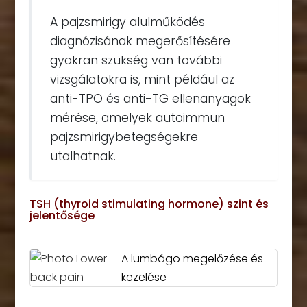
A pajzsmirigy alulműködés
diagnózisának megerősítésére
gyakran szükség van további
vizsgálatokra is, mint például az
anti-TPO és anti-TG ellenanyagok
mérése, amelyek autoimmun
pajzsmirigybetegségekre
utalhatnak.
TSH (thyroid stimulating hormone) szint és
jelentősége
A lumbágo megelőzése és
kezelése