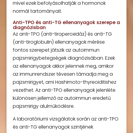
mivel ezek befolyásolhatják a hormonok
normál tartományait.
Anti-TPO és anti-TG ellenanyagok szerepe a
diagnózisban
Az anti-TPO (anti-tiroperoxidáz) és anti-TG
(anti-tiroglobulin) ellenanyagok mérése
fontos szerepet játszik az autoimmun
pajzsmirigybetegségek diagnózisában. Ezek
az ellenanyagok akkor jelennek meg, amikor
az immunrendszer tévesen támadja meg a
pajzsmirigyet, ami Hashimoto-thyreoiditishez
vezethet. Az anti-TPO ellenanyagok jelenléte
különösen jellemző az autoimmun eredetű
pajzsmirigy alulműködésre.
A laboratóriumi vizsgálatok során az anti-TPO
és anti-TG ellenanyagok szintjének