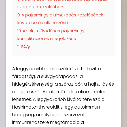
szerepe a kezelésben
9
A pajzsmirigy alulműködés kezelésének
követése és ellenőrzése
10
Az alulműködéses pajzsmirigy
komplikációi és megelőzése
11
FAQs
A leggyakoribb panaszok közé tartozik a
fáradtság, a súlygyarapodás, a
hidegérzékenység, a száraz bőr, a hajhullás és
a depresszió. Az alulműködés okai sokfélék
lehetnek. A leggyakoribb kiváltó tényező a
Hashimoto-thyreoiditis, egy autoimmun
betegség, amelyben a szervezet
immunrendszere megtámadja a