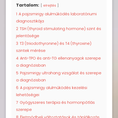
Tartalom:
elrejtés
1
A pajzsmirigy alulműködés laboratóriumi
diagnosztikája
2
TSH (thyroid stimulating hormone) szint és
jelentősége
3
T3 (triiodothyronine) és T4 (thyroxine)
szintek mérése
4
Anti-TPO és anti-TG ellenanyagok szerepe
a diagnózisban
5
Pajzsmirigy ultrahang vizsgálat és szerepe
a diagnózisban
6
A pajzsmirigy alulműködés kezelési
lehetőségei
7
Gyógyszeres terápia és hormonpótlás
szerepe
8
Életmódbeli változtatások és táplálkozás