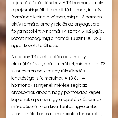
teljes körű értékeléséhez. A T4 hormon, amely
a pajzsmirigy által termelt fő hormon, inaktív
formában kering a vérben, míg a T3 hormon
aktív formája, amely felelős az anyagcsere
folyamatokért. A normál T4 szint 4,5-11,2 µg/dL
között mozog, míg a normál T3 szint 80-220
ng/dL között található.
Alacsony T4 szint esetén pajzsmirigy
alulműködés gyanúja merül fel, míg magas T3
szint esetén pajzsmirigy túlműködés
lehetősége is felmerülhet. A T3 és T4
hormonok szintjének mérése segít az
orvosoknak abban, hogy pontosabb képet
kapjanak a pajzsmirigy állapotáról és annak
működéséről. Ezen kívül fontos figyelembe
venni az életkor és nem szerinti eltéréseket is,