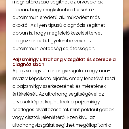
meghatározása segíthet az orvosoknak
abban, hogy megkülönböztessék az
autoimmun eredetű alulműködést más
okoktól. Az ilyen típusú diagnózis segíthet
abban is, hogy megfelelő kezelési tervet
dolgozzanak ki, figyelembe véve az
autoimmun betegség sajátosságait.
Pajzsmirigy ultrahang vizsgálat és szerepe a
diagnózisban
A pajzsmirigy ultrahangvizsgálata egy non-
invazív képalkotó eljárás, amely lehetővé teszi
a pajzsmirigy szerkezetének és méretének
értékelését. Az ultrahang segítségével az
orvosok képet kaphatnak a pajzsmirigy
esetleges elváltozásairól, mint például göbök
vagy ciszták jelenlétéről. Ezen kívül az
ultrahangvizsgálat segíthet megállapítani a