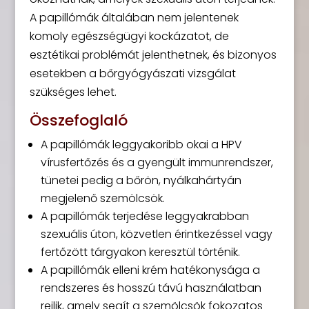
A papillómák általában nem jelentenek
komoly egészségügyi kockázatot, de
esztétikai problémát jelenthetnek, és bizonyos
esetekben a bőrgyógyászati vizsgálat
szükséges lehet.
Összefoglaló
A papillómák leggyakoribb okai a HPV
vírusfertőzés és a gyengült immunrendszer,
tünetei pedig a bőrön, nyálkahártyán
megjelenő szemölcsök.
A papillómák terjedése leggyakrabban
szexuális úton, közvetlen érintkezéssel vagy
fertőzött tárgyakon keresztül történik.
A papillómák elleni krém hatékonysága a
rendszeres és hosszú távú használatban
rejlik, amely segít a szemölcsök fokozatos