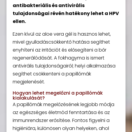
antibakteriális és antivirális
tulajdonságai révén hatékony lehet a HPV
ellen.
Ezen kívül az aloe vera gél is hasznos lehet,
mivel gyulladáscsökkentő hatása segíthet
enyhíteni az irritációt és elősegíteni a bőr
regenerálódását. A fokhagyma is ismert
antivirális tulajdonságairól; helyi alkalmazása
segíthet csökkenteni a papillómák
megjelenését.
Hogyan lehet megelőzni a papillómák
kialakulását?
A papillómák megelőzésének legjobb módja
az egészséges életmód fenntartása és az
immunrendszer erősítése. Fontos figyelni a
higiéniára, különösen olyan helyeken, ahol