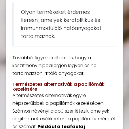
Olyan termékeket érdemes
keresni, amelyek keratolitikus és
immunmoduláló hatóanyagokat
tartalmaznak.
Továbbá figyelni kell arra is, hogy a
készítmény hipoallergén legyen és ne
tartalmazzon irritáló anyagokat.
Természetes alternatívák a papillómák
kezelésére
A természetes alternatívák egyre
népszerűbbek a papillómák kezelésében.
Számos növényi alapú szer létezik, amelyek
segíthetnek csökkenteni a papillómák méretét
és számát.
Például a teafaolaj