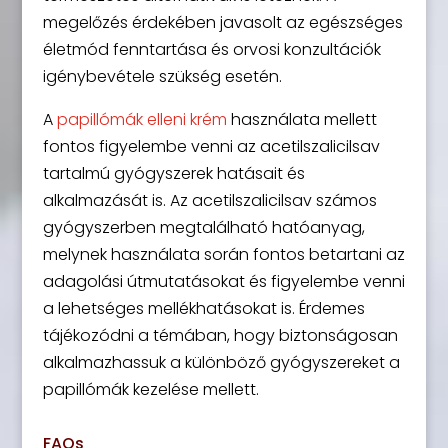
megelőzés érdekében javasolt az egészséges
életmód fenntartása és orvosi konzultációk
igénybevétele szükség esetén.
A
papillómák elleni krém
használata mellett
fontos figyelembe venni az acetilszalicilsav
tartalmú gyógyszerek hatásait és
alkalmazását is. Az acetilszalicilsav számos
gyógyszerben megtalálható hatóanyag,
melynek használata során fontos betartani az
adagolási útmutatásokat és figyelembe venni
a lehetséges mellékhatásokat is. Érdemes
tájékozódni a témában, hogy biztonságosan
alkalmazhassuk a különböző gyógyszereket a
papillómák kezelése mellett.
FAQs