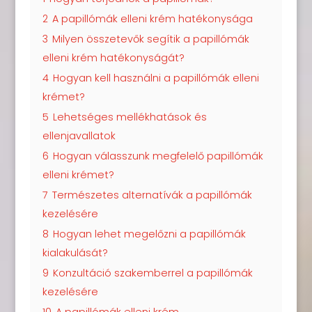
2
A papillómák elleni krém hatékonysága
3
Milyen összetevők segítik a papillómák
elleni krém hatékonyságát?
4
Hogyan kell használni a papillómák elleni
krémet?
5
Lehetséges mellékhatások és
ellenjavallatok
6
Hogyan válasszunk megfelelő papillómák
elleni krémet?
7
Természetes alternatívák a papillómák
kezelésére
8
Hogyan lehet megelőzni a papillómák
kialakulását?
9
Konzultáció szakemberrel a papillómák
kezelésére
10
A papillómák elleni krém