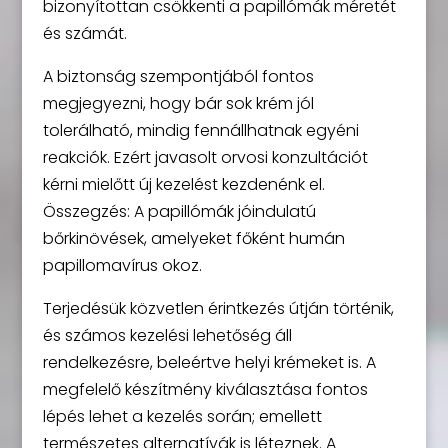
bizonyítottan csökkenti a papillómák méretét
és számát.
A biztonság szempontjából fontos
megjegyezni, hogy bár sok krém jól
tolerálható, mindig fennállhatnak egyéni
reakciók. Ezért javasolt orvosi konzultációt
kérni mielőtt új kezelést kezdenénk el.
Összegzés: A papillómák jóindulatú
bőrkinövések, amelyeket főként humán
papillomavírus okoz.
Terjedésük közvetlen érintkezés útján történik,
és számos kezelési lehetőség áll
rendelkezésre, beleértve helyi krémeket is. A
megfelelő készítmény kiválasztása fontos
lépés lehet a kezelés során; emellett
természetes alternatívák is léteznek. A