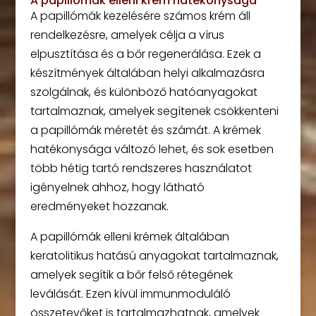
A papillómák elleni krém hatékonysága
A papillómák kezelésére számos krém áll
rendelkezésre, amelyek célja a vírus
elpusztítása és a bőr regenerálása. Ezek a
készítmények általában helyi alkalmazásra
szolgálnak, és különböző hatóanyagokat
tartalmaznak, amelyek segítenek csökkenteni
a papillómák méretét és számát. A krémek
hatékonysága változó lehet, és sok esetben
több hétig tartó rendszeres használatot
igényelnek ahhoz, hogy látható
eredményeket hozzanak.
A papillómák elleni krémek általában
keratolitikus hatású anyagokat tartalmaznak,
amelyek segítik a bőr felső rétegének
leválását. Ezen kívül immunmoduláló
összetevőket is tartalmazhatnak, amelyek