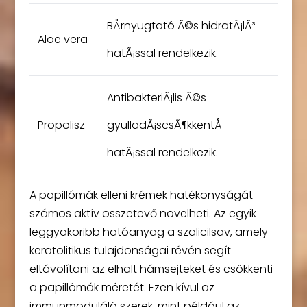
BÅrnyugtató Ã©s hidratÃ¡lÃ³
Aloe vera
hatÃ¡ssal rendelkezik.
AntibakteriÃ¡lis Ã©s
Propolisz
gyulladÃ¡scsÃ¶kkentÅ
hatÃ¡ssal rendelkezik.
A papillómák elleni krémek hatékonyságát
számos aktív összetevő növelheti. Az egyik
leggyakoribb hatóanyag a szalicilsav, amely
keratolitikus tulajdonságai révén segít
eltávolítani az elhalt hámsejteket és csökkenti
a papillómák méretét. Ezen kívül az
immunmoduláló szerek, mint például az