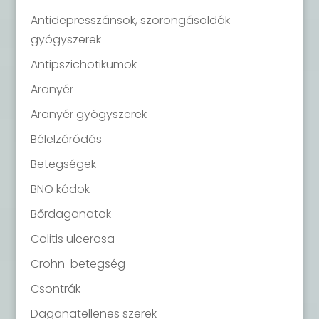
Antidepresszánsok, szorongásoldók
gyógyszerek
Antipszichotikumok
Aranyér
Aranyér gyógyszerek
Bélelzáródás
Betegségek
BNO kódok
Bőrdaganatok
Colitis ulcerosa
Crohn-betegség
Csontrák
Daganatellenes szerek