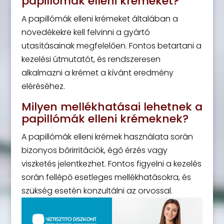
papillómák elleni krémeket?
A papillómák elleni krémeket általában a
növedékekre kell felvinni a gyártó
utasításainak megfelelően. Fontos betartani a
kezelési útmutatót, és rendszeresen
alkalmazni a krémet a kívánt eredmény
eléréséhez.
Milyen mellékhatásai lehetnek a
papillómák elleni krémeknek?
A papillómák elleni krémek használata során
bizonyos bőrirritációk, égő érzés vagy
viszketés jelentkezhet. Fontos figyelni a kezelés
során fellépő esetleges mellékhatásokra, és
szükség esetén konzultálni az orvossal.