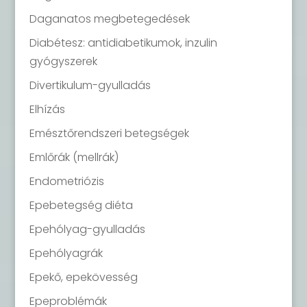
Daganatos megbetegedések
Diabétesz: antidiabetikumok, inzulin
gyógyszerek
Divertikulum-gyulladás
Elhízás
Emésztőrendszeri betegségek
Emlőrák (mellrák)
Endometriózis
Epebetegség diéta
Epehólyag-gyulladás
Epehólyagrák
Epekő, epekövesség
Epeproblémák