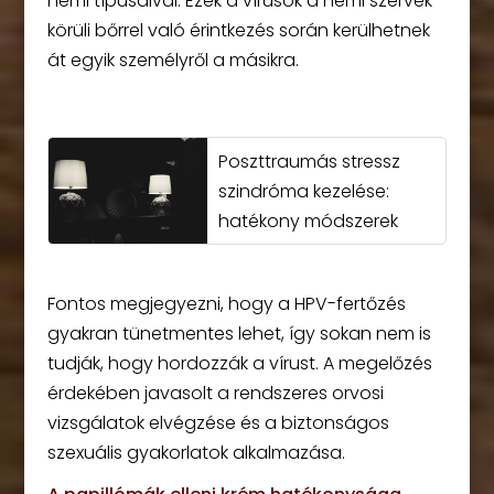
nemi típusaival. Ezek a vírusok a nemi szervek
körüli bőrrel való érintkezés során kerülhetnek
át egyik személyről a másikra.
Poszttraumás stressz
szindróma kezelése:
hatékony módszerek
Fontos megjegyezni, hogy a HPV-fertőzés
gyakran tünetmentes lehet, így sokan nem is
tudják, hogy hordozzák a vírust. A megelőzés
érdekében javasolt a rendszeres orvosi
vizsgálatok elvégzése és a biztonságos
szexuális gyakorlatok alkalmazása.