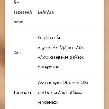
Ã–
sszetevÅ
LeÃ­rÃ¡s
neve
SegÃ­t a bÅr
regenerÃ¡ciÃ³jÃ¡ban Ã©s
Cink
vÃ©di a sejteket a kÃ¡ros
hatÃ¡soktÃ³l.
GyulladÃ¡scsÃ¶kkentÅ Ã©s
Teafaolaj
antibakteriÃ¡lis hatÃ¡ssal
rendelkezik.