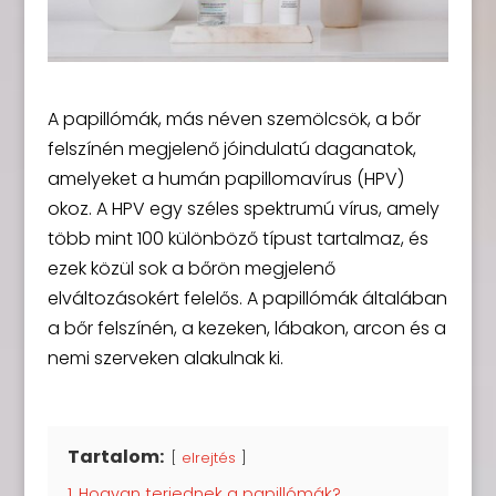
A papillómák, más néven szemölcsök, a bőr
felszínén megjelenő jóindulatú daganatok,
amelyeket a humán papillomavírus (HPV)
okoz. A HPV egy széles spektrumú vírus, amely
több mint 100 különböző típust tartalmaz, és
ezek közül sok a bőrön megjelenő
elváltozásokért felelős. A papillómák általában
a bőr felszínén, a kezeken, lábakon, arcon és a
nemi szerveken alakulnak ki.
Tartalom:
elrejtés
1
Hogyan terjednek a papillómák?