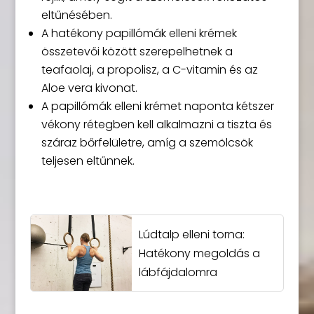
eltűnésében.
A hatékony papillómák elleni krémek
összetevői között szerepelhetnek a
teafaolaj, a propolisz, a C-vitamin és az
Aloe vera kivonat.
A papillómák elleni krémet naponta kétszer
vékony rétegben kell alkalmazni a tiszta és
száraz bőrfelületre, amíg a szemölcsök
teljesen eltűnnek.
Lúdtalp elleni torna:
Hatékony megoldás a
lábfájdalomra