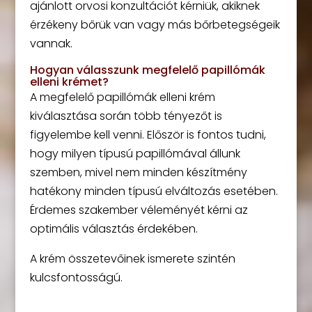
ajánlott orvosi konzultációt kérniük, akiknek
érzékeny bőrük van vagy más bőrbetegségeik
vannak.
Hogyan válasszunk megfelelő papillómák
elleni krémet?
A megfelelő papillómák elleni krém
kiválasztása során több tényezőt is
figyelembe kell venni. Először is fontos tudni,
hogy milyen típusú papillómával állunk
szemben, mivel nem minden készítmény
hatékony minden típusú elváltozás esetében.
Érdemes szakember véleményét kérni az
optimális választás érdekében.
A krém összetevőinek ismerete szintén
kulcsfontosságú.