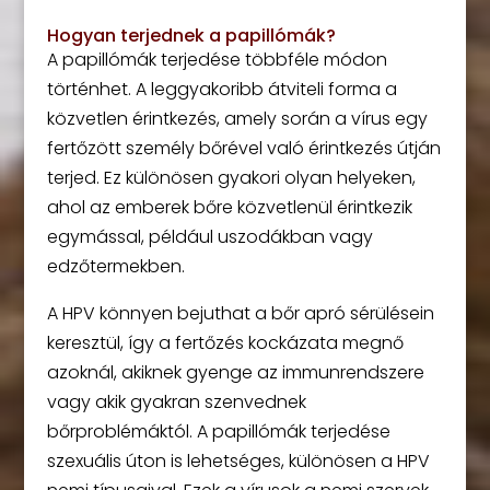
Hogyan terjednek a papillómák?
A papillómák terjedése többféle módon
történhet. A leggyakoribb átviteli forma a
közvetlen érintkezés, amely során a vírus egy
fertőzött személy bőrével való érintkezés útján
terjed. Ez különösen gyakori olyan helyeken,
ahol az emberek bőre közvetlenül érintkezik
egymással, például uszodákban vagy
edzőtermekben.
A HPV könnyen bejuthat a bőr apró sérülésein
keresztül, így a fertőzés kockázata megnő
azoknál, akiknek gyenge az immunrendszere
vagy akik gyakran szenvednek
bőrproblémáktól. A papillómák terjedése
szexuális úton is lehetséges, különösen a HPV