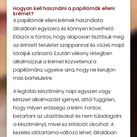
Hogyan kell használni a papillómák elleni
krémet?
A papillómák elleni krémek használata
általában egyszerű és könnyen követhető.
Először is fontos, hogy alaposan tisztítsuk meg
az érintett területet szappannal és vízzel, majd
töröljük szárazra. Ezután vékony rétegben
alkalmazzuk a krémet közvetlenül a
papillómára, ügyelve arra, hogy ne kerüljön
más bőrfelületre.
A legtöbb készítmény napi egyszeri vagy
kétszeri alkalmazást igényel, attól függően,
hogy milyen erősségű a krém. Fontos
betartani az utasításokat és nem túladagolni
a készítményt, mivel ez irritációt okozhat. A
kezelés időtartama változó lehet; általában