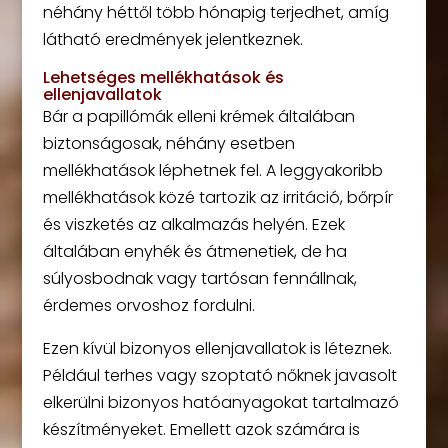
néhány héttől több hónapig terjedhet, amíg
látható eredmények jelentkeznek.
Lehetséges mellékhatások és
ellenjavallatok
Bár a papillómák elleni krémek általában
biztonságosak, néhány esetben
mellékhatások léphetnek fel. A leggyakoribb
mellékhatások közé tartozik az irritáció, bőrpír
és viszketés az alkalmazás helyén. Ezek
általában enyhék és átmenetiek, de ha
súlyosbodnak vagy tartósan fennállnak,
érdemes orvoshoz fordulni.
Ezen kívül bizonyos ellenjavallatok is léteznek.
Például terhes vagy szoptató nőknek javasolt
elkerülni bizonyos hatóanyagokat tartalmazó
készítményeket. Emellett azok számára is