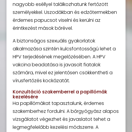
nagyobb eséllyel találkozhatunk fertőzött
személyekkel. Uszodákban és edzőtermekben
érdemes papucsot viselni és kerülni az
érintkezést mások bőrével.
A biztonságos szexuális gyakorlatok
alkalmazása szintén kulcsfontosságú lehet a
HPV terjedésének megelőzésében. A HPV
vakcina beadatása is javasolt fiatalok
számára, mivel ez jelentősen csökkentheti a
vírusfertőzés kockázatát.
Konzultáció szakemberrel a papillómák
kezelésére
Ha papillómákat tapasztalunk, érdemes
szakemberhez fordulni. A bőrgyógyász alapos
vizsgálatot végezhet és javaslatot tehet a
legmegfelelőbb kezelési módszerre. A