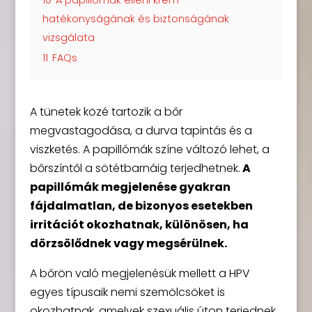
hatékonyságának és biztonságának
vizsgálata
11
FAQs
A tünetek közé tartozik a bőr
megvastagodása, a durva tapintás és a
viszketés. A papillómák színe változó lehet, a
bőrszíntől a sötétbarnáig terjedhetnek.
A
papillómák megjelenése gyakran
fájdalmatlan, de bizonyos esetekben
irritációt okozhatnak, különösen, ha
dörzsölődnek vagy megsérülnek.
A bőrön való megjelenésük mellett a HPV
egyes típusaik nemi szemölcsöket is
okozhatnak, amelyek szexuális úton terjednek.