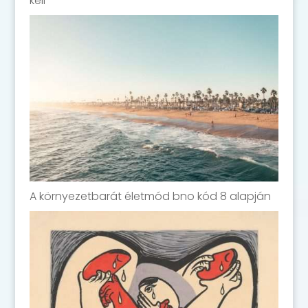
kell
A környezetbarát életmód bno kód 8 alapján