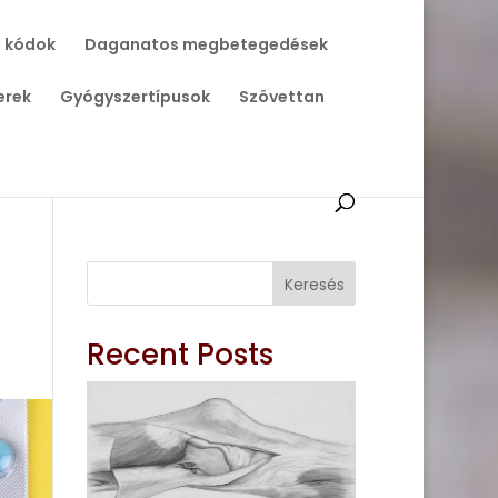
 kódok
Daganatos megbetegedések
erek
Gyógyszertípusok
Szövettan
Keresés
Recent Posts