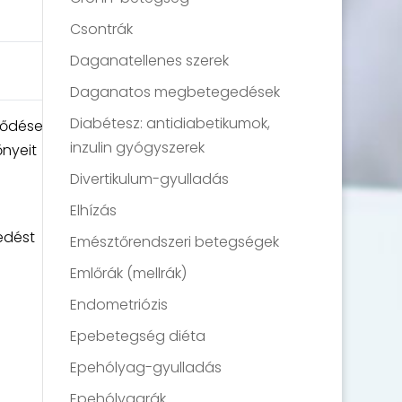
Csontrák
Daganatellenes szerek
Daganatos megbetegedések
Diabétesz: antidiabetikumok,
lődése
inzulin gyógyszerek
őnyeit
Divertikulum-gyulladás
Elhízás
edést
Emésztőrendszeri betegségek
Emlőrák (mellrák)
Endometriózis
Epebetegség diéta
Epehólyag-gyulladás
Epehólyagrák