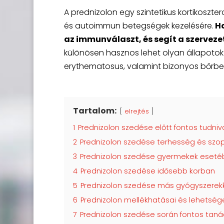
A prednizolon egy szintetikus kortikoszt
és autoimmun betegségek kezelésére.
Ha
az immunválaszt, és segít a szerveze
különösen hasznos lehet olyan állapotok 
erythematosus, valamint bizonyos bőrbe
Tartalom:
elrejtés
1
Prednizolon szedése előtt fontos tudniv
2
Prednizolon szedése terhesség és szop
3
Prednizolon szedése gyermekek eseté
4
Prednizolon szedése idősebb korban
5
Prednizolon szedése más gyógyszerekk
6
Prednizolon mellékhatásai és lehetség
7
Prednizolon szedése során fontos tan