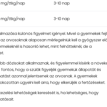
2 mg/ttkg/nap
3-10 nap
2 mg/ttkg/nap
3-10 nap
lmazása különös figyelmet igényel. Mivel a gyermekek fej
t az orvosoknak alaposan mérlegelniük kell a gyógyszer el
mekeknél is hasonló lehet, mint felnőtteknél, de a
t.
 dózisokat alkalmaznak, és figyelemmel kísérik a növek
 fontos, hogy a szülők figyeljék gyermekük állapotát és
atást azonnal jelentsenek az orvosnak. A gyermekek
ozottan ügyelni kell arra, hogy elkerüljék a fertőzéseket.
kezelési lehetőségek keresését is, ha lehetséges, hogy
atásait.