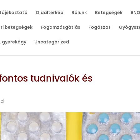
tájékoztató
Oldaltérkép
Rólunk
Betegségek
BNO
ri betegségek
Fogamzásgátlás
Fogászat
Gyógysz
, gyerekágy
Uncategorized
fontos tudnivalók és
ed