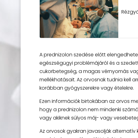
Rézgyö
A prednizolon szedése előtt elengedhet
egészségügyi problémájáról és a szedett 
cukorbetegség, a magas vérnyomás vagy 
mellékhatásait. Az orvosnak tudnia kell ar
korábban gyógyszerekre vagy ételekre.
Ezen információk birtokában az orvos megf
hogy a prednizolon nem mindenki számára 
vagy akiknek súlyos máj- vagy vesebeteg
Az orvosok gyakran javasolják alternatív