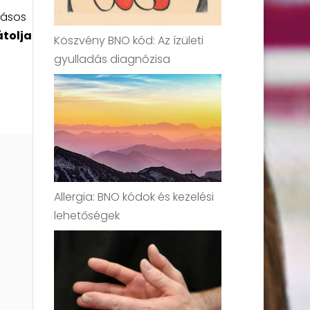
dásos
tolja
Köszvény BNO kód: Az ízületi
gyulladás diagnózisa
Allergia: BNO kódok és kezelési
lehetőségek