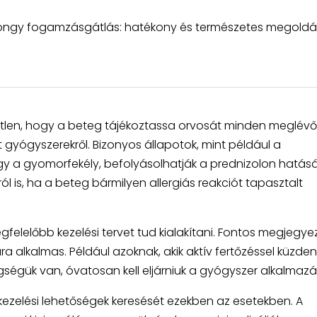
ngy fogamzásgátlás: hatékony és természetes megoldá
etlen, hogy a beteg tájékoztassa orvosát minden meglévő
gyógyszerekről. Bizonyos állapotok, mint például a
a gyomorfekély, befolyásolhatják a prednizolon hatásá
ról is, ha a beteg bármilyen allergiás reakciót tapasztalt
elelőbb kezelési tervet tud kialakítani. Fontos megjegyez
alkalmas. Például azoknak, akik aktív fertőzéssel küzden
ségük van, óvatosan kell eljárniuk a gyógyszer alkalmazá
 kezelési lehetőségek keresését ezekben az esetekben. A