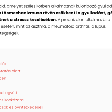
eroid, amelyet széles körben alkalmaznak különböző gyulla
tásmechanizmusa révén csökkenti a gyulladást, gá
tnek a stressz kezelésében.
A prednizolon alkalmazása
esetén, mint az asztma, a rheumatoid arthritis, a lupus
tegségek.
alók
tatás alatt
ben
el együtt
es kockázatai
ácsok és óvintézkedések