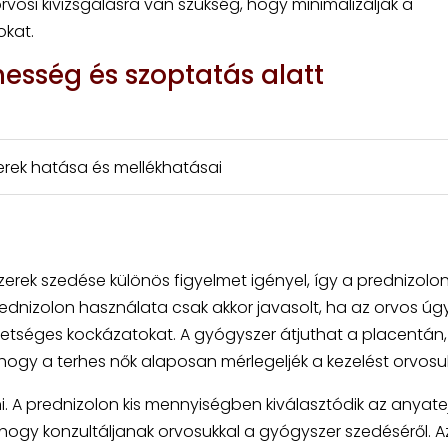
vosi kivizsgálásra van szükség, hogy minimalizálják a
okat.
hesség és szoptatás alatt
rek hatása és mellékhatásai
erek szedése különös figyelmet igényel, így a prednizolo
dnizolon használata csak akkor javasolt, ha az orvos úgy 
etséges kockázatokat. A gyógyszer átjuthat a placentán,
 hogy a terhes nők alaposan mérlegeljék a kezelést orvosuk
árni. A prednizolon kis mennyiségben kiválasztódik az anyate
hogy konzultáljanak orvosukkal a gyógyszer szedéséről. A