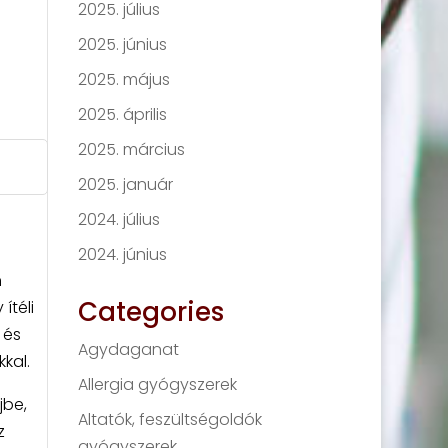
2025. július
2025. június
2025. május
2025. április
2025. március
2025. január
2024. július
2024. június
n
Categories
ítéli
 és
Agydaganat
kal.
Allergia gyógyszerek
jbe,
Altatók, feszültségoldók
z
gyógyszerek