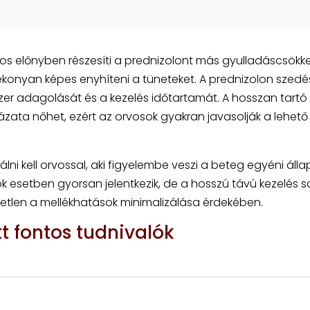
os előnyben részesíti a prednizolont más gyulladáscsökk
ékonyan képes enyhíteni a tüneteket. A prednizolon szedé
er adagolását és a kezelés időtartamát. A hosszan tartó
zata nőhet, ezért az orvosok gyakran javasolják a lehető
lni kell orvossal, aki figyelembe veszi a beteg egyéni áll
ok esetben gyorsan jelentkezik, de a hosszú távú kezelés s
etlen a mellékhatások minimalizálása érdekében.
t fontos tudnivalók