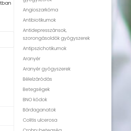
ntban
Angioszarkóma
Antibiotikumok
Antidepresszánsok,
szorongásoldók gyógyszerek
Antipszichotikumok
Aranyér
Aranyér gyógyszerek
Bélelzáródás
Betegségek
BNO kódok
Bőrdaganatok
Colitis ulcerosa
Crohn-betegség