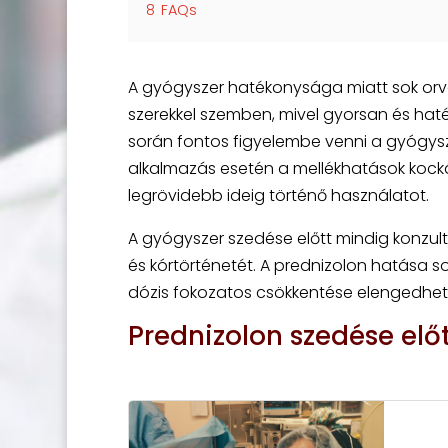
8
FAQs
A gyógyszer hatékonysága miatt sok orv
szerekkel szemben, mivel gyorsan és hat
során fontos figyelembe venni a gyógysz
alkalmazás esetén a mellékhatások kocká
legrövidebb ideig történő használatot.
A gyógyszer szedése előtt mindig konzultá
és kórtörténetét. A prednizolon hatása s
dózis fokozatos csökkentése elengedhet
Prednizolon szedése előt