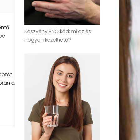
entő
Köszvény BNO kód: mi az és
se
hogyan kezelhető?
apotát
orán a