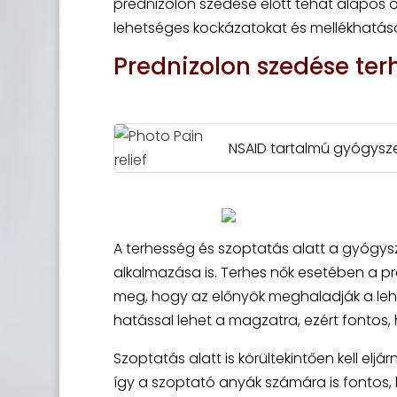
prednizolon szedése előtt tehát alapos or
lehetséges kockázatokat és mellékhatás
Prednizolon szedése ter
NSAID tartalmú gyógysze
A terhesség és szoptatás alatt a gyógysz
alkalmazása is. Terhes nők esetében a pre
meg, hogy az előnyök meghaladják a leh
hatással lehet a magzatra, ezért fontos,
Szoptatás alatt is körültekintően kell elj
így a szoptató anyák számára is fontos, 