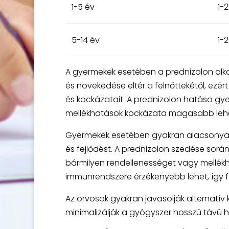
1-5 év
1-
5-14 év
1-
A gyermekek esetében a prednizolon alka
és növekedése eltér a felnőttekétől, ezér
és kockázatait. A prednizolon hatása gyer
mellékhatások kockázata magasabb lehe
Gyermekek esetében gyakran alacsonyabb
és fejlődést. A prednizolon szedése során
bármilyen rendellenességet vagy mellékh
immunrendszere érzékenyebb lehet, így fok
Az orvosok gyakran javasolják alternatív 
minimalizálják a gyógyszer hosszú távú h