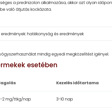
kséges a prednizolon alkalmazása, akkor azt olyan időpo
be való átjutás kockázata.
i eredmények: hatékonyság és eredmények
gyógyszerhasználat mindig egyedi megközelítést igényel.
ermekek esetében
agolás
Kezelés időtartama
5-2 mg/ttkg/nap
3-10 nap